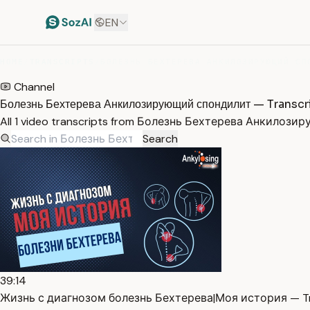
EN
HOME
/
TRANSCRIPTS
/
Channel
Болезнь Бехтерева Анкилозирующий спондилит — Transcr
All 1 video transcripts from Болезнь Бехтерева Анкилози
Search
39:14
Жизнь с диагнозом болезнь Бехтерева|Моя история — Tr