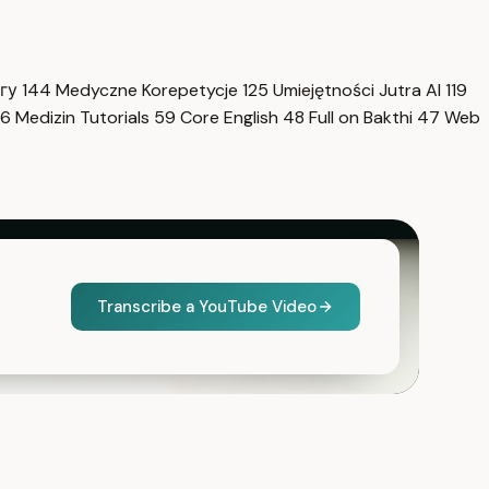
нгу
144
Medyczne Korepetycje
125
Umiejętności Jutra AI
119
6
Medizin Tutorials
59
Core English
48
Full on Bakthi
47
Web
Transcribe a YouTube Video