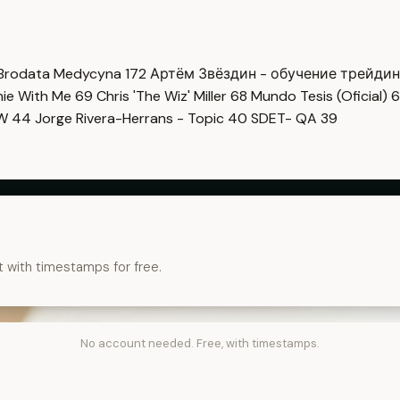
Brodata Medycyna
172
Артём Звёздин - обучение трейди
imie With Me
69
Chris 'The Wiz' Miller
68
Mundo Tesis (Oficial)
6
OW
44
Jorge Rivera-Herrans - Topic
40
SDET- QA
39
t with timestamps for free.
No account needed. Free, with timestamps.