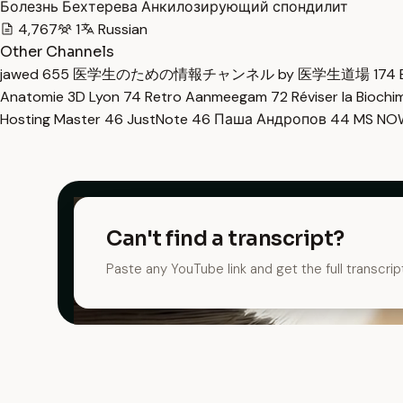
Болезнь Бехтерева Анкилозирующий спондилит
4,767
1
Russian
Other Channels
jawed
655
医学生のための情報チャンネル by 医学生道場
174
Anatomie 3D Lyon
74
Retro Aanmeegam
72
Réviser la Bioch
Hosting Master
46
JustNote
46
Паша Андропов
44
MS N
Can't find a transcript?
Paste any YouTube link and get the full transcrip