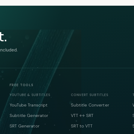
t.
included.
FREE TOOLS
YOUTUBE & SUBTITLES
CONVERT SUBTITLES
YouTube Transcript
Subtitle Converter
Subtitle Generator
VTT ↔ SRT
SRT Generator
SRT to VTT