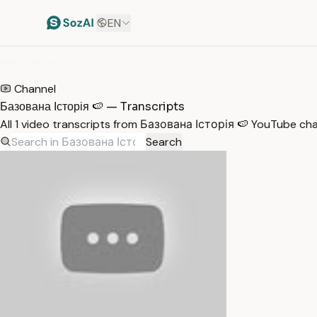
EN
HOME
/
TRANSCRIPTS
/
БАЗОВАНА ІСТОРІЯ 🍉
Channel
Базована Історія 🍉 — Transcripts
All 1 video transcripts from Базована Історія 🍉 YouTube ch
Search