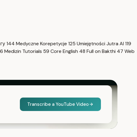
нгу
144
Medyczne Korepetycje
125
Umiejętności Jutra AI
119
6
Medizin Tutorials
59
Core English
48
Full on Bakthi
47
Web
Transcribe a YouTube Video