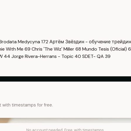
Brodata Medycyna
172
Артём Звёздин - обучение трейди
imie With Me
69
Chris 'The Wiz' Miller
68
Mundo Tesis (Oficial)
6
OW
44
Jorge Rivera-Herrans - Topic
40
SDET- QA
39
t with timestamps for free.
No account needed. Free, with timestamps.