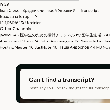
19:29
Іван Сірко | Зрадник чи Герой України? — Transcript
Базована Історія 🍉
1,969
1
Ukrainian
Other Channels
jawed
646
医学生のための情報チャンネル by 医学生道場
174
Anatomie 3D Lyon
74
Retro Aanmeegam
72
Réviser la Bioch
Hosting Master
46
JustNote
46
Паша Андропов
44
MS N
Can't find a transcript?
Paste any YouTube link and get the full transcrip