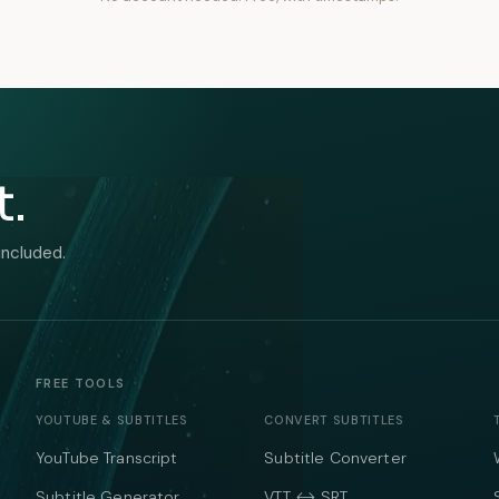
t.
included.
FREE TOOLS
YOUTUBE & SUBTITLES
CONVERT SUBTITLES
YouTube Transcript
Subtitle Converter
Subtitle Generator
VTT ↔ SRT