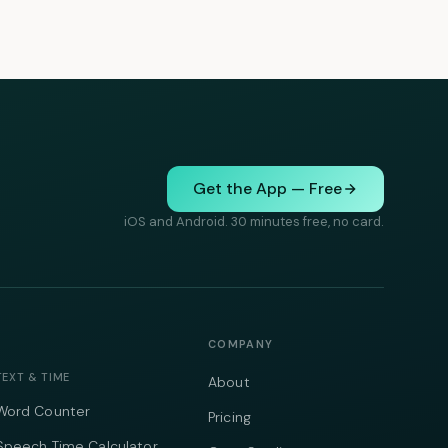
Get the App — Free
iOS and Android. 30 minutes free, no card.
COMPANY
TEXT & TIME
About
Word Counter
Pricing
Speech Time Calculator