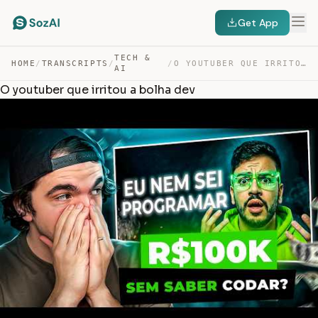
Get App
TECH &
HOME
/
TRANSCRIPTS
/
/
O YOUTUBER QUE IRRITOU A BOLHA DEV — TRANSCRIPT
AI
O youtuber que irritou a bolha dev