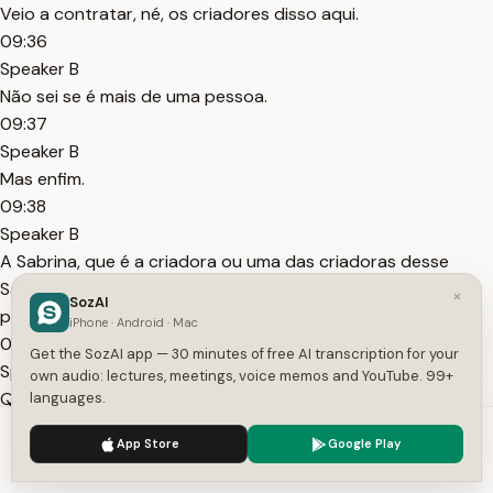
Veio a contratar, né, os criadores disso aqui.
09:36
Speaker B
Não sei se é mais de uma pessoa.
09:37
Speaker B
Mas enfim.
09:38
Speaker B
A Sabrina, que é a criadora ou uma das criadoras desse
SaaS, veio a montar uma equipe de desenvolvimento para
×
SozAI
prosseguir na, na evolução desse SaaS.
iPhone · Android · Mac
09:48
Get the SozAI app — 30 minutes of free AI transcription for your
Speaker B
own audio: lectures, meetings, voice memos and YouTube. 99+
Que não teria sido feito caso Lovable não existisse.
languages.
09:53
We use cookies to enhance your experience.
Privacy Policy
App Store
Google Play
Speaker B
Accept
Settings
A IA viabilizou projetos que não eram viáveis.