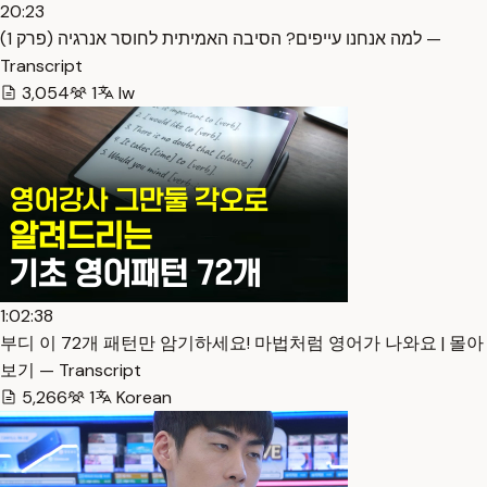
20:23
למה אנחנו עייפים? הסיבה האמיתית לחוסר אנרגיה (פרק 1) —
Transcript
3,054
1
Iw
1:02:38
부디 이 72개 패턴만 암기하세요! 마법처럼 영어가 나와요 | 몰아
보기 — Transcript
5,266
1
Korean