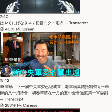
2:40
はやくにげなきゃ / 初音ミク・雨衣 — Transcript
40
1
Korean
18:42
🔴 重磅！下一届中央軍委已經成立，老軍頭集體抵制習近平舉
辦的八一招待會！胡春華將在十月的五中全會過渡第一軍委副…
— Transcript
288
1
Chinese