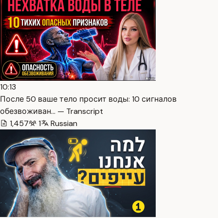
10:13
После 50 ваше тело просит воды: 10 сигналов
обезвоживан… — Transcript
1,457
1
Russian