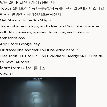
답은 2번, R 열전대가 되겠습니다.
Topics:
설비보전기능사
공유압
자동제어
센서
열전대
서미스터
압
력센서
변위센서
자기센서
초음파센서
Get More with the SozAI App
Transcribe recordings, audio files, and YouTube videos —
with AI summaries, speaker detection, and unlimited
transcriptions.
App Store
Google Play
Or transcribe another YouTube video here →
Free tools:
TXT to SRT
·
SRT Validator
·
Merge SRT
·
Subtitle
to Text
·
All tools
More from 나합격 클래스
View All