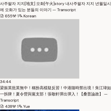
사주팔자 지지[地支] 오화[午火]story 내사주팔자 지지 년월일시
에 오화가 있는 분들의 이야기 — Transcript
655
1
Korean
34:44
梁振英批英無中！稱扮高檔疑反習！中港隨時禁出境！朱江瑋如
一拆牌！夏令營與黨支部！張敬軒彈出彈入！【桑普論政】 —
Transcript
438
1
Yue