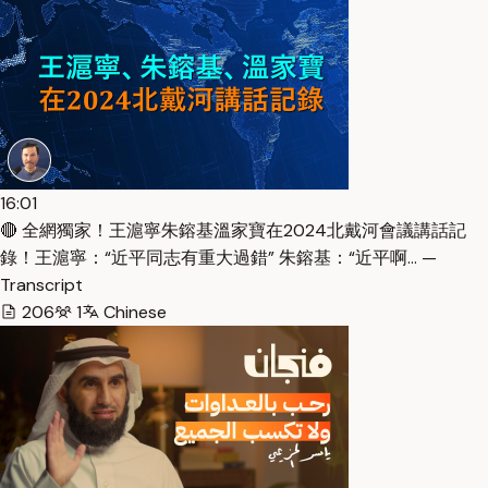
16:01
🔴 全網獨家！王滬寧朱鎔基溫家寶在2024北戴河會議講話記
錄！王滬寧：“近平同志有重大過錯” 朱鎔基：“近平啊… —
Transcript
206
1
Chinese