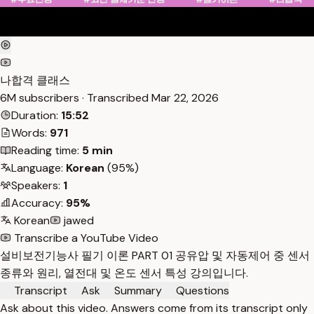
나합격 클래스
6M subscribers · Transcribed
Mar 22, 2026
Duration:
15:52
Words:
971
Reading time:
5 min
Language:
Korean
(95%)
Speakers:
1
Accuracy:
95%
Korean
jawed
Transcribe a YouTube Video
설비보전기능사 필기 이론 PART 01 공유압 및 자동제어 중 센서
종류와 원리, 열전대 및 온도 센서 특성 강의입니다.
Transcript
Ask
Summary
Questions
Ask about this video. Answers come from its transcript only