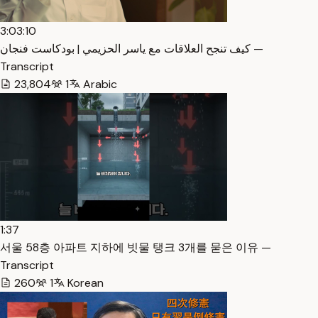
3:03:10
كيف تنجح العلاقات مع ياسر الحزيمي | بودكاست فنجان —
Transcript
23,804
1
Arabic
1:37
서울 58층 아파트 지하에 빗물 탱크 3개를 묻은 이유 —
Transcript
260
1
Korean