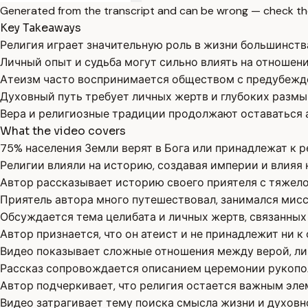
Generated from the transcript and can be wrong — check th
Key Takeaways
Религия играет значительную роль в жизни большинств
Личный опыт и судьба могут сильно влиять на отношение
Атеизм часто воспринимается обществом с предубежд
Духовный путь требует личных жертв и глубоких разм
Вера и религиозные традиции продолжают оставаться 
What the video covers
75% населения Земли верят в Бога или принадлежат к 
Религии влияли на историю, создавая империи и влияя 
Автор рассказывает историю своего приятеля с тяжело
Приятель автора много путешествовал, занимался мисс
Обсуждается тема целибата и личных жертв, связанных
Автор признается, что он атеист и не принадлежит ни к
Видео показывает сложные отношения между верой, л
Рассказ сопровождается описанием церемонии рукопол
Автор подчеркивает, что религия остается важным эле
Видео затрагивает тему поиска смысла жизни и духовн