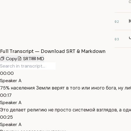
02
03
Full Transcript — Download SRT & Markdown
Copy
SRT
MD
00:00
Speaker A
75% населения Земли верят в того или иного бога, ну ли
00:17
Speaker A
Это делает религию не просто системой взглядов, а о
00:25
Speaker A