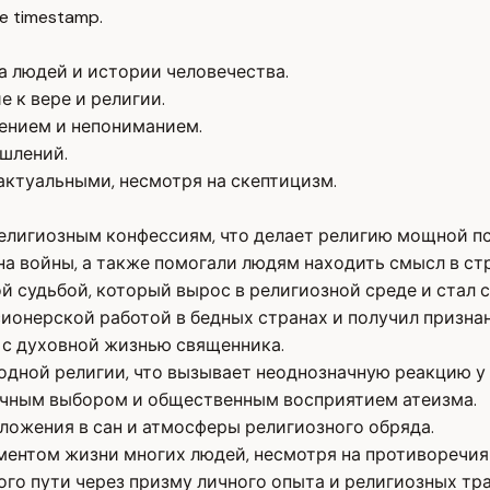
e timestamp.
а людей и истории человечества.
 к вере и религии.
ением и непониманием.
ышлений.
актуальными, несмотря на скептицизм.
религиозным конфессиям, что делает религию мощной п
на войны, а также помогали людям находить смысл в ст
й судьбой, который вырос в религиозной среде и стал 
ионерской работой в бедных странах и получил призна
 с духовной жизнью священника.
 одной религии, что вызывает неоднозначную реакцию у 
ичным выбором и общественным восприятием атеизма.
ожения в сан и атмосферы религиозного обряда.
ментом жизни многих людей, несмотря на противоречия
ого пути через призму личного опыта и религиозных тр