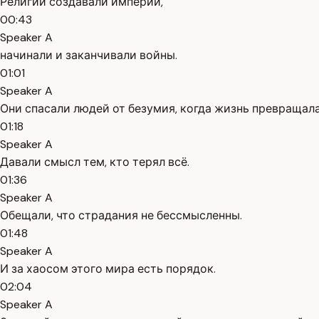
Религии создавали империи,
00:43
Speaker A
начинали и заканчивали войны.
01:01
Speaker A
Они спасали людей от безумия, когда жизнь превращала
01:18
Speaker A
Давали смысл тем, кто терял всё.
01:36
Speaker A
Обещали, что страдания не бессмысленны.
01:48
Speaker A
И за хаосом этого мира есть порядок.
02:04
Speaker A