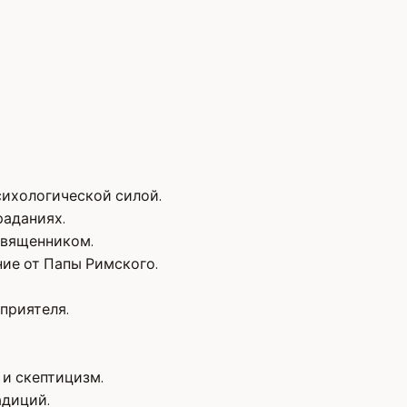
сихологической силой.
раданиях.
священником.
ние от Папы Римского.
приятеля.
 и скептицизм.
адиций.