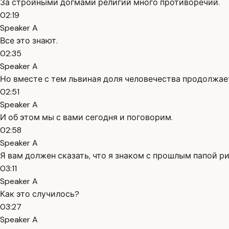
За стройными догмами религий много противоречий.
02:19
Speaker A
Все это знают.
02:35
Speaker A
Но вместе с тем львиная доля человечества продолжает
02:51
Speaker A
И об этом мы с вами сегодня и поговорим.
02:58
Speaker A
Я вам должен сказать, что я знаком с прошлым папой р
03:11
Speaker A
Как это случилось?
03:27
Speaker A