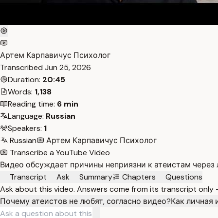
Артем Карпавичус Психолог
Transcribed
Jun 25, 2026
Duration:
20:45
Words:
1,138
Reading time:
6 min
Language:
Russian
Speakers:
1
Russian
Артем Карпавичус Психолог
Transcribe a YouTube Video
Видео обсуждает причины неприязни к атеистам через 
Transcript
Ask
Summary
Chapters
Questions
Ask about this video. Answers come from its transcript only
Почему атеистов не любят, согласно видео?
Как личная 