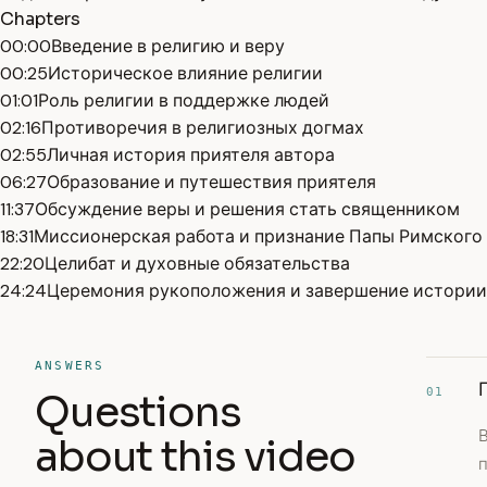
Chapters
00:00
Введение в религию и веру
00:25
Историческое влияние религии
01:01
Роль религии в поддержке людей
02:16
Противоречия в религиозных догмах
02:55
Личная история приятеля автора
06:27
Образование и путешествия приятеля
11:37
Обсуждение веры и решения стать священником
18:31
Миссионерская работа и признание Папы Римского
22:20
Целибат и духовные обязательства
24:24
Церемония рукоположения и завершение истории
ANSWERS
01
Questions
about this video