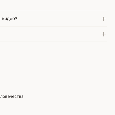
й видео?
еловечества.