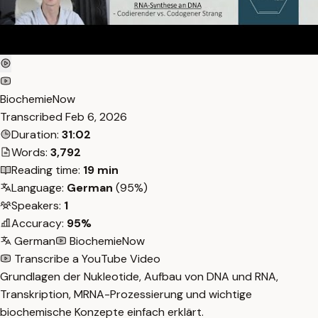
BiochemieNow
Transcribed
Feb 6, 2026
Duration:
31:02
Words:
3,792
Reading time:
19 min
Language:
German
(95%)
Speakers:
1
Accuracy:
95%
German
BiochemieNow
Transcribe a YouTube Video
Grundlagen der Nukleotide, Aufbau von DNA und RNA,
Transkription, MRNA-Prozessierung und wichtige
biochemische Konzepte einfach erklärt.