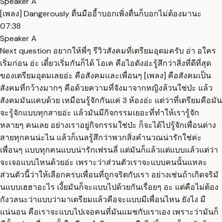
Speaker A
[เพลง] Dangerously ตื่นมืออี้าบอกเพิ่งตื่นก็บอกไม่ต้องมานะ
07:38
Speaker A
Next question อยากให้พี่ๆ รีวิวสังคมที่เตรียมอุดมครับ อ่า อใคร
เริ่มก่อน อ่ะ เดี๋ยวเริ่มกันก็ได้ โอเค คือไอดังอ่ะรู้สึกว่าสิ่งที่ดีที่สุด
ของเตรียมอุดมเลยอ่ะ คือสังคมและเพื่อนๆ [เพลง] คือสังคมเป็น
สังคมที่กว้างมากๆ คือด้วยความที่จังมาจากหญิงล้วนใช่ป่ะ แล้ว
สังคมมันแคบด้วย เหมือนรู้จักกันแค่ 3 ห้องอ่ะ แต่ว่าที่เตรียมคือมัน
จะรู้จักแบบทุกสายอ่ะ แล้วมันมีกิจกรรมเยอะที่ทำให้เรารู้จัก
หลายๆ คนเลย อย่างเราอยู่กิจกรรมใช่ป่ะ ก็จะได้ไปรู้จักเพื่อนต่าง
สายทุกคนน่ะไน แล้วก็เนลรู้สึกว่าพวกสิ่งคำนวณน่ารักใช่ค่ะ
เพื่อนๆ แบบทุกคนแบบน่ารักเฟรนลี่ แต่มันก็แล้วแต่แบบแล้วแต่ว่า
จะเจอแบบไหนด้วยอ่ะ เพราะว่าส่วนตัวเราจะแบบคนนั้นแหละ
ส่วนตัวนี้ว่าให้เลือกครบเพื่อนที่ถูกจริตกับเรา อย่างเช่นถ้าเกิดจริมั
นแบบเฮฮาอะไร เงี้ยมันก็จะแบบไปด้วยกันเรื่อยๆ อะ แต่คือไม่ต้อง
กังวลนะว่าแบบว่ามาเตรียมแล้วคือจะแบบมีเพื่อนไหน ยังไง มี
แน่นอน คือเราจะแบบไปเจอคนที่มันแมชกับเราเอง เพราะว่ามันก็