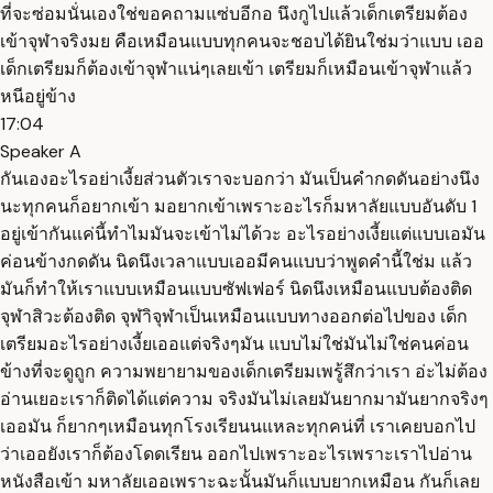
ที่จะซ่อมนั่นเองใช่ขอคถามแซ่บอีกอ นึงกูไปแล้วเด็กเตรียมต้อง
เข้าจุฬาจริงมย คือเหมือนแบบทุกคนจะชอบได้ยินใช่มว่าแบบ เออ
เด็กเตรียมก็ต้องเข้าจุฬาแน่ๆเลยเข้า เตรียมก็เหมือนเข้าจุฬาแล้ว
หนีอยู่ข้าง
17:04
Speaker A
กันเองอะไรอย่าเงี้ยส่วนตัวเราจะบอกว่า มันเป็นคำกดดันอย่างนึง
นะทุกคนก็อยากเข้า มอยากเข้าเพราะอะไรก็มหาลัยแบบอันดับ 1
อยู่เข้ากันแค่นี้ทำไมมันจะเข้าไม่ได้วะ อะไรอย่างเงี้ยแต่แบบเอมัน
ค่อนข้างกดดัน นิดนึงเวลาแบบเออมีคนแบบว่าพูดคำนี้ใช่ม แล้ว
มันก็ทำให้เราแบบเหมือนแบบซัฟเฟอร์ นิดนึงเหมือนแบบต้องติด
จุฬาสิวะต้องติด จุฬาิจุฬาเป็นเหมือนแบบทางออกต่อไปของ เด็ก
เตรียมอะไรอย่างเงี้ยเออแต่จริงๆมัน แบบไม่ใช่มันไม่ใช่คนค่อน
ข้างที่จะดูถูก ความพยายามของเด็กเตรียมเพรู้สึกว่าเรา อ่ะไม่ต้อง
อ่านเยอะเราก็ติดได้แต่ความ จริงมันไม่เลยมันยากมามันยากจริงๆ
เออมัน ก็ยากๆเหมือนทุกโรงเรียนนแหละทุกคน่ที่ เราเคยบอกไป
ว่าเออยังเราก็ต้องโดดเรียน ออกไปเพราะอะไรเพราะเราไปอ่าน
หนังสือเข้า มหาลัยเออเพราะฉะนั้นมันก็แบบยากเหมือน กันก็เลย