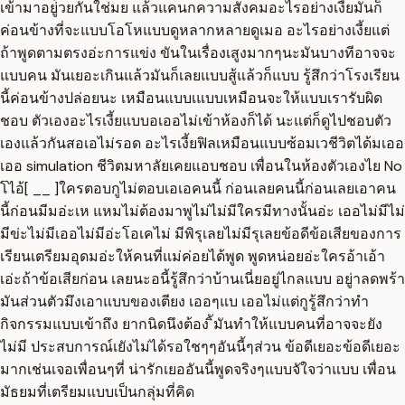
เข้ามาอยู่้วยกันใช่มย แล้วแคนกความสังคมอะไรอย่างเงี้ยมันก็
ค่อนข้างที่จะแบบโอโหแบบดูหลากหลายดูเมอ อะไรอย่างเงี้ยแต่
ถ้าพูดตามตรงอ่ะการแข่ง ขันในเรื่องเสูงมากๆนะมันบางทีอาจจะ
แบบคน มันเยอะเกินแล้วมันก็เลยแบบสู้แล้วก็แบบ รู้สึกว่าโรงเรียน
นี้ค่อนข้างปล่อยนะ เหมือนแบบเแบบเหมือนจะให้แบบเรารับผิด
ชอบ ตัวเองอะไรเงี้ยแบบอเออไม่เข้าห้องก็ได้ นะแต่ก็ดูไปชอบตัว
เองแล้วกันสอเอไม่รอด อะไรเงี้ยฟิลเหมือนแบบซ้อมเวชีวิตได้มเออ
เออ simulation ชีวิตมหาลัยเคยแอบชอบ เพื่อนในห้องตัวเองไย No
โไอ้[ __ ]ใครตอบกูไม่ตอบเอเอคนนี้ ก่อนเลยคนนี้ก่อนเลยเอาคน
นี้ก่อนมีมอ่ะเห แหมไม่ต้องมาพูไม่ไม่มีใครมีทางนั้นอ่ะ เออไม่มีไม่
มีข่ะไม่มีเออไม่มีอ่ะโอเคไม่ มีพิรุเลยไม่มีรุเลยข้อดีข้อเสียของการ
เรียนเตรียมอุดมอ่ะให้คนที่แม่ค่อยได้พูด พูดหน่อยอ่ะใครอ้าเอ้า
เอ่ะถ้าข้อเสียก่อน เลยนะอนี้รู้สึกว่าบ้านเนี่ยอยู่ไกลแบบ อยู่าลดพร้า
มันส่วนตัวมึงเอาแบบของเตียง เออๆแบ เออไม่แต่กูรู้สึกว่าทำ
กิจกรรมแบบเข้าถึง ยากนิดนึงต้อง ิัมันทำให้แบบคนที่อาจจะยัง
ไม่มี ประสบการณ์เยังไม่ได้รอใชๆๆอันนี้ๆส่วน ข้อดีเยอะข้อดีเยอะ
มากเช่นเจอเพื่อนๆที่ น่ารักเยออันนี้พูดจริงๆแบบจัใจว่าแบบ เพื่อน
มัธยมที่เตรียมแบบเป็นกลุ่มที่คิด