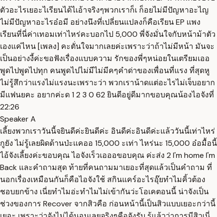
ตัวอะไรเยอะไเรียนได้ไเอ้าจริงๆพวกเราก็เ ก็อยไม่มีปัญหาอะไญ
ไม่มีปัญหาอะไรอ๋อมี อย่างนึงที่เปลี่ยนแปลงก็คือเรียน EP แพง
เรียนที่นี่ค่าเทอมเท่าไหร่คะบอกไป 5,000 พี่จังมั่นใจกับหน้าม้าตัว
เองแค่ไหน [เพลง] คะตั่นใจมากเลยค่ะเพราะว่าถ้าไม่มีหน้า มันจะ
เป็นอย่างงี้ค่ะขอฟังเรื่องแบบความ รักของพี่ๆหน่อยในเตรียมเออ
พูดไปพูดไปทุก คนพูดไปไม่มีไม่มีคๆคำด่าของเพื่อนที่แรง ที่สุดหู
ไม่รู้สึกว่าแรงไม่แรงนะเพราะว่า พวกเราน้าดแต่อะไรไม่เจ็บอยาก
มีแฟนยคะ อยากค่ะด 1 2 3 0 62 ยินดีอยู่ดีมากขอบคุณน้องไอจังที่
22:26
Speaker A
เลี้ยงพวกเราวันนี้จยินดีค่ะยินดีค่ะ อินดีค่ะอินดีค่ะแล้ววันนี้เท่าไหร่
กูยัง ไม่รู้เลยผิดด้านป่ะเเคออ 15,000 ะเท่า ไหร่นะ 15,000 อ๋อมื้อนี้
ไอ้จังเลี้ยงค่ะขอบคุณ ไอจังเร็วเอออขอบคุณ ค่ะส่ง 2 I'm home I'm
Back และคำถามสุด ท้ายที่คนถามมาเยอะที่สุดแล้วเป็นคำถาม ที่
นอกเรื่องเหมือนกันก็คือไอจังใช้ สกินแคร์อะไรอุ๊ยทำไมคิ้วต้อง
ชอบยกข้าง เนี่ยทำไมอ่ะทำไมไม่เข้ากันว่ะโอเคตอนนี้ น่าจังเป็น
ช่วงของการ Recover จากสิวคือ ก่อนหน้านี้เป็นสิวแบบเยอะกว่านี้
เยอะ เพราะว่าจังไม่ได้นอนเลยจริงๆคือจังรับ รู้แล้วว่าการมีสิวเนี่