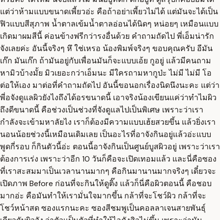
แต่ว่าห้ามแบบขนาดเพี้ยวอ่ะ คือถ้าอย่าเพี้ยวไม่ได้ แต่มันจะได้เป็น
ฟิวแบบสีสุภาพ น้ำตาลเข้มน้ำตาลอ่อนได้นิดๆ หน่อยๆ เหมือนแบบ
เกิดมาผมสีนี้ ค่อนข้างฟรีกว่ารงอื่นด้วย คำถามถัดไป พี่เอ็มน่ารัก
จังเลยค่ะ อันนี้จริงๆ หึ ใช่เหรอ น้องพิมพ์จริงๆ ขอบคุณครับ อีมัน
เก๊ก มันเก๊ก ถ้ามันอยู่กับเพื่อนมันก็จะแบบเอ้ย กูอยู่ แล้วมีคนถาม
หามิวบ้างมั้ย มิวเยอะกว่าเอ็มนะ มีใครถามหากูป่ะ ไม่มี ไม่มี โอ
ต่อให้เอง มาต่อที่คำถามถัดไป อันนี้ขอนอกเรื่องนิดนึงนะคะ แต่ว่า
พี่อจังดูแลผิวยังไงถึงได้อรขนาดนี้ เอาจริงน้องเขียนแค่ว่าทำไมผิว
ถึงดีขนาดนี้ คือช่วงเป็นช่วงที่จังดูแลไปเป็นพิเศษ เพราะว่าเรา
กำลังจะเข้ามหาลัยไง เราก็ต้องมีความแบบเฮ้ยสวยขึ้น แล้วยิ่งเรา
นอนน้อยช่วงนี้เหมือนเดิมเลย เป็นอะไรที่อาจังกินอยู่แล้วอ่ะแบบ
พูดกี่รอบ ก็กินตัวนี้อ่ะ ตอนนี้อาจังกินเป็นศูนย์บูสผิวอยู่ เพราะว่าเรา
ต้องการเร่ง เพราะว่าอีก 10 วันก็คือจะเปิดเทอมแล้ว และนี่คือซอง
ที่เราสะสมมาเป็นเวลานานมากๆ คือกินมานานมากจริงๆ เดี๋ยวจะ
เปิดภาพ Before ก่อนที่จะกินให้ดูติ๊ง แล้วก็นี่คือผิวตอนนี้ คือชอบ
มากอ่ะ คือมันทำให้เรามั่นใจมากขึ้น กล้าที่จะโชว์ผิว กล้าที่จะ
โชว์หน้าสด ซองแรกนะคะ ซองสีชมพูเป็นคอลลาเจนสายพันธุ์