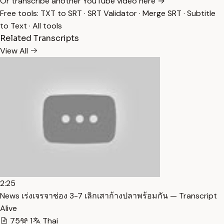
Or transcribe another YouTube video here →
Free tools:
TXT to SRT
·
SRT Validator
·
Merge SRT
·
Subtitle
to Text
·
All tools
Related Transcripts
View All
2:25
News เร่งเจรจาช่อง 3-7 เลิกเสาก้างปลาพร้อมกัน — Transcript
Alive
75
1
Thai