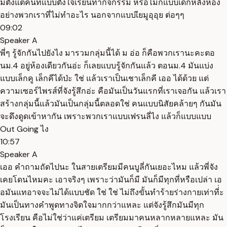
มีตั้งแต่คนที่แบบตั้งใจเรียนทำกิจกรรม หรือไม่ก็แบบเด็กหลังห้อง
อย่างพวกเราที่ไม่ทำอะไร นอกจากแบบเียมูอุอุย ต่อๆๆ
09:02
Speaker A
พี่ๆ รู้จักกันไปยังไง มารวมกลุ่มนี้ได้ ม อ่อ ก็คือพวกเรานะคะตอ
นม.4 อยู่ห้องเดียวกันอ่ะ ก็เลยแบบรู้จักกันแล้ว ตอนม.4 มันแบ่ง
แบบเล็กคู เล็กคีได้ป่ะ ใช่ แล้วเราเป็นเชาเล็กคี เออ ได้ด้วย แต่
ความเซอร์ไพรส์ที่จังรู้สึกอ่ะ คือมันเป็นวันแรกที่เราเจอกัน แล้วเรา
สร้างกลุ่มนี้แล้วมันเป็นกลุ่มนี้ตลอดใช่ คนแบบนิสัยคล้ายๆ กันมัน
จะดึงดูดเข้าหากัน เพราะพวกเราแบบเฟรนลี่ไง แล้วก็แบบแบบ
Out Going ไง
10:57
Speaker A
เออ คำถามถัดไปนะ ในสายเตรียมมีคนบูลี่กันเยอะไหม แล้วพี่จัง
เคยโดนไหมคะ เอาจริงๆ เพราะว่ามันก็มี มันก็มีทุกที่หรือเปล่า เอ
อมันแทอาจจะไม่ได้แบบชัด ใช่ ใช่ ไม่ถึงขั้นทำร้ายร่างกายเท่าที่่ะ
มันเป็นทางคำพูดทางจิตใจมากกว่าแหละ แต่จังรู้สึกมันมีทุก
โรงเรียน คือไม่ใช่ว่าแค่เตรียม เตรียมมาคนหลากหลายแหละ มัน