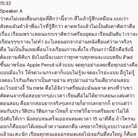
15:32
Speaker A
ว่าคงไม่เจอเพื่อนกลุ่มที่ดีกว่านี้จาก ที่ไแล้วรู้สึกเหมือน แบบว่า
สังคมมันทำจ้าพี่อะไรที่รู้สึกว่า คาดหวังแล้วไม่เป็นดังคาคิดว่าคือ
เรื่อง เรียนเพราะตอนแรกเราคิดว่าเตรียงอุดมง เรียนอันดับ 1 เราจะ
เรียนๆๆๆเราจะไม่ทำ อะไเลยนอกจากอ่านหนังสือแต่ว่ามาจริงๆ
คือ ไม่เป็นงั้นเลยเพื่อนโรงเรียนเกาจะตั้งใจ เรียนกว่านี้อีกคือจังนี่
ต้องถามคิคิเเร ยังไงอนี่จะบอกว่าทุกคาบทุกคนจะแบบหยิบ iPad
ขึ้นมาพร้อม Apple Pencil แล้วแบบ จดทุกอย่างเลยเชื่อทุกอย่างคือ
แบบมีอะไร ให้จดวะนกระดาก็แบบไม่รู้จะจดอะไรอ่ะแบบ อืกูไม่รู้
เจดอะไรกันเกิดเราเป็นสายอ่าน สรุปอ่านอ่านวันเดียวก่อนสอบ
อะไรอย่างงี้ วัน mirle คือไอ้จังว่าเตรียมอ่ะมันฉลาด ตรงที่ว่าเขา
คัดคนจากข้อสอบยากๆอ่ะเวลา เรียนคือไม่ได้ยากเลยนะแต่แต่ว่า
ตอนสอบ คือยากสอบยากจริงๆเลกง่ายก็ยากเลกยากก็ ยากแต่ว่า
สมกับประวัติประวัติยภาษาไทยก็ ยากพวิก็ยากเตรียมเขาไม่ได้
บังคับให้เรา นั่งสอบจนเสร็จเออจนหมดเวลา 15 นาทีคือ ถ้าใครจะ
ออกก็คือออกได้เลยแล้วความตลกคือ เลขยากใช่ป่ะูแบบว่าออกได้
แล้วนะคะนัก เรียนทุกคนเลออกหมดเลยไปเจอกันที่ลงใหญ่ ก็คือส