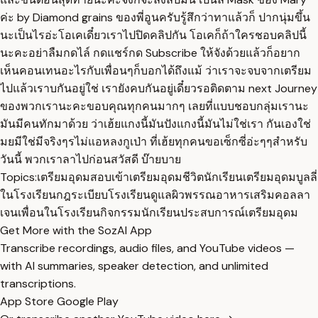
ค่ะ by Diamond grains ของพี่อูนครับรู้สึกว่าทาแล้วก็ ปากนุ่มขึ้น
นะเป็นไรอ่ะโอเคเดี๋ยวเราไปปิดคลิปกัน โอเคก็ถ้าใครชอบคลิปนี้
นะคะอย่าลืมกดไล์ กดแชร์กด Subscribe ให้จังด้วยแล้วก็อยาก
เห็นคอนเทนอะไรกับเพื่อนๆก็บอกได้ถึงแม้ ว่าเราจะจบจากเตรียม
ไปแล้วเราบกันอยู่ใช่ เรายังคบกันอยู่เดี๋ยวรอติดตาม next Journey
ของพวกเรานะคะขอบคุณทุกคนมากๆ เลยที่แบบชอบกลุ่มเรานะ
มันมีคนทักมาด้วย ว่าเฮ้ยแกงนี้มันปังแกงนี้มันไม่ใช่เรา กันเองใช่
มยมีใช่มีจริงๆรไม่แอหลงกูเป่า ที่เฮ้ยทุกคนขอเซ็กซี่อ่ะๆๆสำหรับ
วันนี้ พวกเราลาไปก่อนสวัสดี บ๊ายบาย
Topics:
เตรียมอุดม
สอบเข้าเตรียมอุดม
ชีวิตนักเรียนเตรียมอุดม
บูลลี่
ในโรงเรียน
กฎระเบียบโรงเรียน
ดูแลผิวพรรณ
อาหารเสริมคอลลา
เจน
เพื่อนในโรงเรียน
กิจกรรมนักเรียน
ประสบการณ์เตรียมอุดม
Get More with the SozAI App
Transcribe recordings, audio files, and YouTube videos —
with AI summaries, speaker detection, and unlimited
transcriptions.
App Store
Google Play