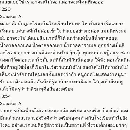
ก็เลยแบบใช่ เราอาจจะไม่เจอ แต่อาจจะมีคนที่เจอออ
12:20
Speaker A
ต่อมาคือมีกฎอะไรสดในโรงเรียนไหมคะ โห เริ่มเลย เริ่มเลยอ่ะ
เริ่มเลย แต่บางทีก็ไม่ค่อยเข้าใจว่าแบบอย่างเช่นอ่ะ สมมุติทรงผม
อ่ะ อาจจะไม่ได้แบบสีขนาดนี้ก็ได้ แต่ว่าแค่เป็นสีน้ำตาลอ่อน
น้ำตาลออกแดง น้ำตาลออกเทา น้ำตาลคาราเมล ทุกอย่างเป็นสี
อะไรคะ ทุกอย่างเป็นสีแดงสำหรับเ อุ้ย อุ้ย ทุกคนน่าจะรู้ว่าเราชอบ
ลงผมไว้ตลอดเวลาใช่มั้ย แต่ทีนี้มันมีวันนั้นอยเล ให้ฟัง ตอนนั้นเดิน
ขึ้นตึกอยู่ใช่มั้ย เก็เรียกไปเว้ยว่าแบบโอ้โห ถอดโลไม่ได้หรอมันไม่
เห็นจะน่ารักตรงไหนเลย งั้นแสดงว่าถ้า หนูถอดโลแสดงว่าหนูน่า
รัก เออ มึงเองแล้ว อันนึงที่รู้มาน้องอ่ะคนนึงอ่ะ ใส่ถุงเท้าสีชมพู
แล้วก็มีครูว่าว่าสีชมพูคือสีของเตรียม
13:54
Speaker A
จากการเป็นเพื่อนไม่เคยเห็นเออเด็กเตรียม แรงจริงย ก็แงก็แล้วแต่
อีกแล้วแหละเนาะอจริงคิดว่า เตรียมอุดมต่างกับโรงเรียนทั่วไปยัง
ไงคะ อย่างแรกเลยคือรู้สึกว่ามันเป็นสถานที่ ที่รวมเด็กเยอะมากๆ