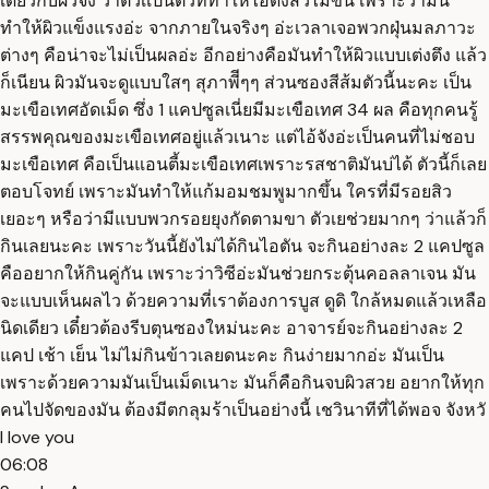
เดียวกับผิวจัง ว่าตัวเเป็นตัวที่ทำให้ไอดังสิวไม่ขึ้น เพราะว่ามัน
ทำให้ผิวแข็งแรงอ่ะ จากภายในจริงๆ อ่ะเวลาเจอพวกฝุ่นมลภาวะ
ต่างๆ คือน่าจะไม่เป็นผลอ่ะ อีกอย่างคือมันทำให้ผิวแบบเต่งตึง แล้ว
ก็เนียน ผิวมันจะดูแบบใสๆ สุภาพีีๆๆ ส่วนซองสีส้มตัวนี้นะคะ เป็น
มะเขือเทศอัดเม็ด ซึ่ง 1 แคปซูลเนี่ยมีมะเขือเทศ 34 ผล คือทุกคนรู้
สรรพคุณของมะเขือเทศอยู่แล้วเนาะ แต่ไอ้จังอ่ะเป็นคนที่ไม่ชอบ
มะเขือเทศ คือเป็นแอนตี้มะเขือเทศเพราะรสชาติมันบ่ได้ ตัวนี้ก็เลย
ตอบโจทย์ เพราะมันทำให้แก้มอมชมพูมากขึ้น ใครที่มีรอยสิว
เยอะๆ หรือว่ามีแบบพวกรอยยุงกัดตามขา ตัวเยช่วยมากๆ ว่าแล้วก็
กินเลยนะคะ เพราะวันนี้ยังไม่ได้กินไอตัน จะกินอย่างละ 2 แคปซูล
คืออยากให้กินคู่กัน เพราะว่าวิซีอ่ะมันช่วยกระตุ้นคอลลาเจน มัน
จะแบบเห็นผลไว ด้วยความที่เราต้องการบูส ดูดิ ใกล้หมดแล้วเหลือ
นิดเดียว เดี๋ยวต้องรีบตุนซองใหม่นะคะ อาจารย์จะกินอย่างละ 2
แคป เช้า เย็น ไม่ไม่กินข้าวเลยดนะคะ กินง่ายมากอ่ะ มันเป็น
เพราะด้วยความมันเป็นเม็ดเนาะ มันก็คือกินจบผิวสวย อยากให้ทุก
คนไปจัดของมัน ต้องมีตกลุมร้าเป็นอย่างนี้ เชวินาทีที่ได้พอจ จังหวั
I love you
06:08