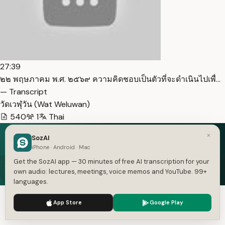
27:39
๒๒ พฤษภาคม พ.ศ. ๒๕๖๙ ความคิดชอบเป็นตัวที่จะดำเนินไปเพื่…
— Transcript
วัดเวฬุวัน (Wat Weluwan)
540
1
Thai
×
SozAI
iPhone · Android · Mac
Speech in. Text out.
Get the SozAI app — 30 minutes of free AI transcription for your
own audio: lectures, meetings, voice memos and YouTube. 99+
Free on iOS and Android — 30 minutes of transcription
languages.
included.
We use cookies to enhance your experience.
Privacy Policy
App Store
Google Play
Get the App — Free
Accept
Settings