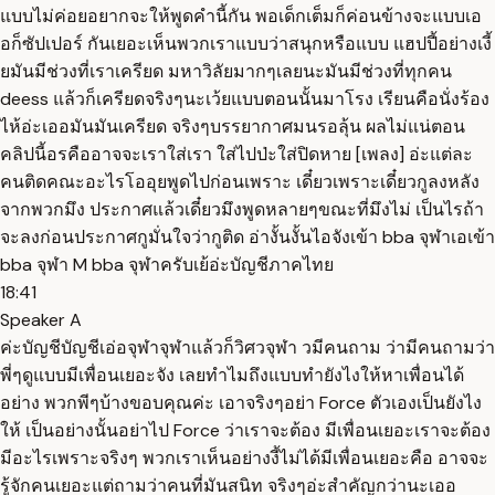
แบบไม่ค่อยอยากจะให้พูดคำนี้กัน พอเด็กเต็มก็ค่อนข้างจะแบบเอ
อก็ซัปเปอร์ กันเยอะเห็นพวกเราแบบว่าสนุกหรือแบบ แฮปปี้อย่างเงี้
ยมันมีช่วงที่เราเครียด มหาวิลัยมากๆเลยนะมันมีช่วงที่ทุกคน
deess แล้วก็เครียดจริงๆนะเว้ยแบบตอนนั้นมาโรง เรียนคือนั่งร้อง
ไห้อ่ะเออมันมันเครียด จริงๆบรรยากาศมนรอลุ้น ผลไม่แน่ตอน
คลิปนี้อรคืออาจจะเราใส่เรา ใส่ไปป่ะใส่ปิดหาย [เพลง] อ่ะแต่ละ
คนติดคณะอะไรโออุยพูดไปก่อนเพราะ เดี๋ยวเพราะเดี๋ยวกูลงหลัง
จากพวกมึง ประกาศแล้วเดี๋ยวมึงพูดหลายๆขณะที่มึงไม่ เป็นไรถ้า
จะลงก่อนประกาศกูมั่นใจว่ากูติด อ่างั้นงั้นไอจังเข้า bba จุฬาเอเข้า
bba จุฬา M bba จุฬาครับเย้อ่ะบัญชีภาคไทย
18:41
Speaker A
ค่ะบัญชีบัญชีเอ่อจุฬาจุฬาแล้วก็วิศวจุฬา วมีคนถาม ว่ามีคนถามว่า
พี่ๆดูแบบมีเพื่อนเยอะจัง เลยทำไมถึงแบบทำยังไงให้หาเพื่อนได้
อย่าง พวกพีๆบ้างขอบคุณค่ะ เอาจริงๆอย่า Force ตัวเองเป็นยังไง
ให้ เป็นอย่างนั้นอย่าไป Force ว่าเราจะต้อง มีเพื่อนเยอะเราจะต้อง
มีอะไรเพราะจริงๆ พวกเราเห็นอย่างงี้ไม่ได้มีเพื่อนเยอะคือ อาจจะ
รู้จักคนเยอะแต่ถามว่าคนที่มันสนิท จริงๆอ่ะสำคัญกว่านะเออ