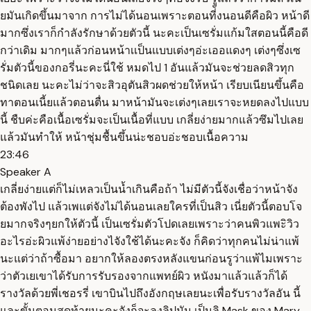
ยมันเกิดขึ้นมาจาก การไม่ได้นอนเพราะตอนที่ังนอนดีคือผิว หน้าดี
มากซึ่งเราก็กำลังรักษาด้วยตัวนี้ นะคะเป็นเซรั่มแก้มใสตอนนี้คือดี
กว่าเดิม มากๆแล้วก่อนหน้าเเป็นแบบเต่งๆอ่ะเออแดงๆ เต่งๆซึ่งเซ
รั่มตัวนี้ของกอรี่นะคะนี่ใช้ หมดไป 1 อันแล้วมันจะช่วยลดสิวทุก
ชนิดเลย นะคะไม่ว่าจะสิวอุตันสิวผดช่วยให้หน้า เรียบเนียนขึ้นคือ
ทาตอนเนี้ยแล้วตอนตื่น มาหน้ามันจะเต่งๆเลยเราจะหยดลงไปแบบ
นี้ ชืบค่ะคือเนื้อเซรั่มจะเป็นเนื้อที่แบบ เกลี่ยง่ายมากแล้วซึมไปเลย
แล้วมันทำให้ หน้าชุ่มชื้นขึ้นน่ะชอบอ่ะชอบเนื้อความ
23:46
Speaker A
เกลี่ยง่ายแต่ก็ไม่เหลวเป็นน้ำเกินคือถ้า ไม่มีตัวนี้จังเชื่อว่าหน้าจัง
ต้องพังไป แล้วเพแต่จังไม่ได้นอนเลยใครที่เป็นสิว เนี่ยตัวนี้ตอบโจ
ยมากจริงๆยกให้ตัวนี้ เป็นเซรั่มตัวโปดเลยเพราะว่าคนพิวแพะิวิว
อะไรอ่ะผิวแพ้ง่ายอย่างไจังใช้ได้นะคะจัง ก็คิดว่าทุกคนไม่น่าแพ้
นะแต่ว่าถ้าซื้อมา อยากให้ลองตรงหลังแขนก่อนรูว่าแพ้ไมเพราะ
ว่าตัวเยเขาได้รับการรับรองจากแพทย์ผิว หนังมาแล้วแล้วก็ได้
รางวัลด้วยพี่เชอรรี่ เขาบินไปถึงอังกฤษเลยนะเพื่อรับรางวัลอัน นี้
และขั้นตอนสุดท้ายนะคะจังก็จะลงลิปมัน เป็นลิ Mask ของ Mary