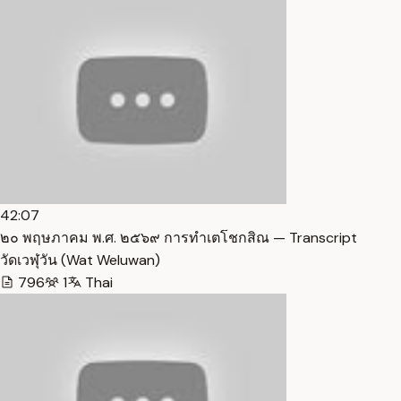
42:07
๒๐ พฤษภาคม พ.ศ. ๒๕๖๙ การทำเตโชกสิณ — Transcript
วัดเวฬุวัน (Wat Weluwan)
796
1
Thai