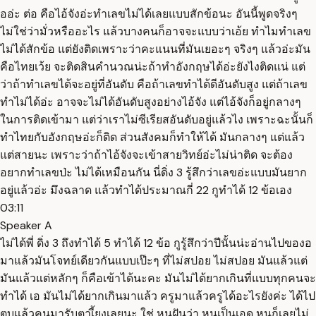
ออ่ะ ต่อ คือไอ้จังอ่ะทำเลขไม่ได้เลยแบบสักข้อนะ อันนี้พูดจริงๆ
ไม่ใช่ว่ามั่วหรืออะไร แล้วบางคนก็อาจจะแบบว่าเอ้ย ทำไมทำเลข
ไม่ได้สักข้อ แต่ยังติดเพราะว่าคะแนนที่มันเยอะๆ จริงๆ แล้วอ่ะมัน
คือไทยเว้ย จะติดสินคำนวณน่ะถ้าทำอังกฤษได้อ่ะยังไงติดแน่ แต่
ว่าถ้าทำเลขได้จะอยู่ที่อันดับ คือถ้าเลขทำได้ดีอันดับสูง แต่ถ้าเลข
ทำไม่ได้อ่ะ อาจจะไม่ได้อันดับสูงอย่างไอ้จัง แต่ไอ้จังก็อยู่กลางๆ
ในการติดเข้ามา แต่ว่าเราไม่ซีเรียสอันดับอยู่แล้วไง เพราะฉะนั้นก็
ทำไทยกับอังกฤษอ่ะก็ติด ส่วนสังคมก็ทำให้ได้ มันกลางๆ แต่แล้ว
แต่สายนะ เพราะว่าถ้าไอ้จังจะเข้าสายวิทย์อ่ะไม่น่าติด จะต้อง
อยากทำเลขป่ะ ไม่ได้เหมือนกัน นี่ดิ่ง 3 รู้สึกว่าเลขอ่ะแบบมันยาก
อยู่แล้วอ่ะ มึงฉลาด แล้วทำได้ประมาณกี่ 22 กูทำได้ 12 ข้อเอง
03:11
Speaker A
ไม่ได้พี่ ดิ่ง 3 ถึงทำได้ 5 ทำได้ 12 ข้อ กูรู้สึกว่าปีนั้นน่ะอ่านไปของอ
มาแล้วมันโจทย์เดียวกันแบบเป๊ะๆ ที่ไม่สปอย ไม่สปอย มันแล้วแต่
มันแล้วแต่หลักๆ ก็คือเข้าได้นะคะ มันไม่ได้ยากเกินที่แบบทุกคนจะ
ทำได้ เอ มันไม่ได้ยากเกินมาแล้ว ครูมาแล้วครูได้อะไรยังค่ะ ได้ไป
ตบแล้วคนมารับตาเี้ยงเลยนะ ใช่ หนูฝันว่า หนูเป็นเอด หนูก็เลยไม่