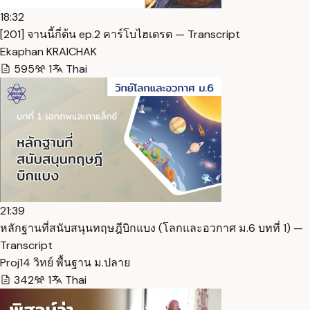
18:32
[201] จานนี้กี่ต้น ep.2 คาร์โบไฮเดรต — Transcript
Ekaphan KRAICHAK
595
1
Thai
21:39
หลักฐานที่สนับสนุนทฤษฎีบิกแบง (โลกและอวกาศ ม.6 บทที่ 1) —
Transcript
Proj14 วิทย์ พื้นฐาน ม.ปลาย
342
1
Thai