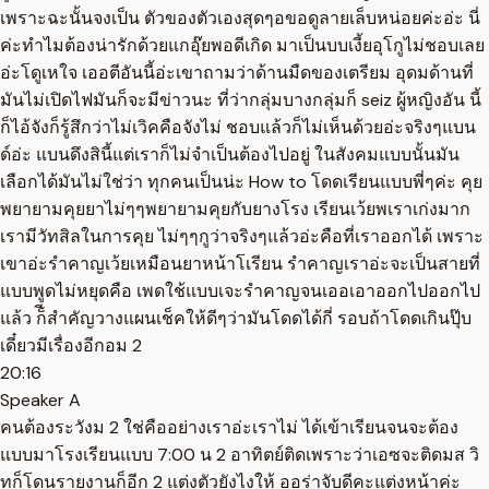
เพราะฉะนั้นจงเป็น ตัวของตัวเองสุดๆอขอดูลายเล็บหน่อยค่ะอ่ะ นี่
ค่ะทำไมต้องน่ารักด้วยแกอุ๊ยพอดีเกิด มาเป็นบบเงี้ยอุโกูไม่ชอบเลย
อ่ะโดูเหใจ เออตีอันนี้อ่ะเขาถามว่าด้านมืดของเตรียม อุดมด้านที่
มันไม่เปิดไฟมันก็จะมีข่าวนะ ที่ว่ากลุ่มบางกลุ่มก็ seiz ผู้หญิงอัน นี้
ก็ไอ้จังก็รู้สึกว่าไม่เวิคคือจังไม่ ชอบแล้วก็ไม่เห็นด้วยอ่ะจริงๆแบน
ด์อ่ะ แบนดึงสินี้แต่เราก็ไม่จำเป็นต้องไปอยู่ ในสังคมแบบนั้นมัน
เลือกได้มันไม่ใช่ว่า ทุกคนเป็นน่ะ How to โดดเรียนแบบพี่ๆค่ะ คุย
พยายามคุยยาไม่ๆๆพยายามคุยกับยางโรง เรียนเว้ยพเราเก่งมาก
เรามีวัทสิลในการคุย ไม่ๆๆกูว่าจริงๆแล้วอ่ะคือที่เราออกได้ เพราะ
เขาอ่ะรำคาญเว้ยเหมือนยาหน้าโเรียน รำคาญเราอ่ะจะเป็นสายที่
แบบพูดไม่หยุดคือ เพดใช้แบบเจะรำคาญจนเออเอาออกไปออกไป
แล้ว ก็ีสำคัญวางแผนเช็คให้ดีๆว่ามันโดดได้กี่ รอบถ้าโดดเกินปุ๊บ
เดี๋ยวมีเรื่องอีกอม 2
20:16
Speaker A
คนต้องระวังม 2 ใช่คืออย่างเราอ่ะเราไม่ ได้เข้าเรียนจนจะต้อง
แบบมาโรงเรียนแบบ 7:00 น 2 อาทิตย์ติดเพราะว่าเอซจะติดมส วิ
ทก็โดนรายงานก็อีก 2 แต่งตัวยังไงให้ ออร่าจับดีคะแต่งหน้าค่ะ