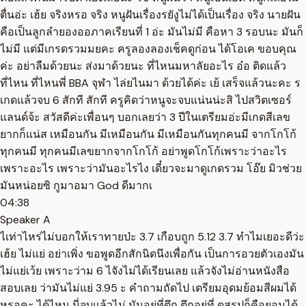
ตื่นอ่ะ เฮ้ย จริงหรอ จริง หนูฝันเรื่องรยังูไม่ได้เป็นเรื่อง จริง นายฝัน
คือเป็นลูกลำยองออภาคเรียนที่ 1 อ่ะ มันไม่มี คือหา 3 รอบนะ มันก็
ไม่มี แต่มีเกรดรวมมยคะ ครูลองลองเช็คดูก่อน ได้โอเค ขอบคุณ
ค่ะ อย่าลืมด้วยนะ ส่งมาด้วยนะ ที่ไหนมหาลัยอะไร อ๋อ ติดแล้ว
ที่ไหน ที่ไหนพี่ BBA จุฬา ไล่ยไนมา ด้วยได้ค่ะ เย้ เสร็จแล้วนะคะ ร
เกดแล้วจบ 6 สักที สักที ครูคิดว่าหนูจะจบแน่นน่ะสิ ไปสวิตเซอร์
แลนด์จ้ะ สวัสดีค่ะเพื่อนๆ บอกเลยว่า 3 ปีในเตรียมอ่ะมีเกดสีเลข
ยากก็แน่ส เหมือนกัน มีเหมือนกัน มีเหมือนกันทุกคนมี จากโกโก้
ทุกคนมี ทุกคนมีเลขยากจากโกโก้ อย่าพูดโกโก้เพราะว่าอะไร
เพราะอะไร เพราะว่ามันอะไรไง เดี๋ยวจะมาดูเกดรวม โอ๊ย มิวช่วย
มันหน่อยซิ กูมาอมา God ดีมากเ
04:38
Speaker A
ไเท่าไหร่ไม่บอกให้เราทายป่ะ 3.7 เกือบถูก 5.12 3.7 ทำไมเยอะดีว่ะ
เฮ้ย ไม่แย่ อย่าเพิ่ง ขอพูดอีกสักนิดนึงเพื่อกัน เป็นการอวยตัวเองมัน
ไม่แย่เว้ย เพราะว่าม 6 ไจังไม่ได้เรียนเลย แล้วจังไม่อ่านหนังสือ
สอบเลย ว่ามันไม่แย่ 3.95 ะ คำถามถัดไป เตรียมอุดมย้อมสีผมได้
หรอคะ ได้ไหม นี่จบแล้วไม่ มันอยู่ที่ตึก ตึกอยู่ที่ ดูสรุปก็คือยอมได้