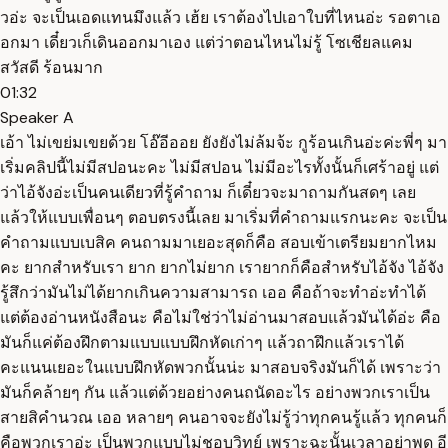
วอ่ะ จะเป็นเอดแทนมึงแล้ว เฮ้ย เราต้องไปเอาใบที่ไหนอ่ะ รอตาเอ
อกมา เดี๋ยวเก็เดินออกมาเอง แต่ว่าตอนไหนไม่รู้ โซเชียลแคม
สวัสดี ร้อนมาก
01:32
Speaker A
เอ้า ไม่เขย่มเขยด้วย โอ๊อีออย ยังยังไม่ล้มจ้ะ กูร้อนเกินอ่ะค่ะพี่ๆ มา
เริ่มคลิปนี้ไม่มีสปอนะคะ ไม่มีสปอน ไม่มีอะไรทั้งนั้นก็เศร้าอยู่ แต่
ว่าไอ้จังอ่ะเป็นคนเดียวที่รู้คำถาม ก็เดี๋ยวจะมาถามกันสดๆ เลย
แล้วให้แบบเพื่อนๆ ตอบตรงนี้เลย มาเริ่มที่คำถามแรกนะคะ จะเป็น
คำถามแบบเบสิค คนถามมาเยอะสุดก็คือ สอบเข้าเตรียมยากไหม
คะ ยากสำหรับเรา ยาก ยากไม่ยาก เรายากก็คือสำหรับไอ้จัง ไอ้จัง
รู้สึกว่ามันไม่ได้ยากเกินความสามารถ เออ คือถ้าจะทำอ่ะทำได้
แต่ต้องอ่านหนังสือนะ คือไม่ใช่ว่าไม่อ่านมาสอบแล้วมันได้อ่ะ คือ
มันก็แค่ต้องฝึกตามแบบแบบฝึกหัดเก่าๆ แล้วถาฝึกแล้วเราได้
คะแนนเยอะในแบบฝึกหัดพวกนั้นน่ะ มาสอบจริงมันก็ได้ เพราะว่า
มันก็คล้ายๆ กัน แล้วแต่ด้วยอย่างคนถนัดอะไร อย่างพวกเราเป็น
สายสิคำนวณ เออ หลายๆ คนอาจจะยังไม่รู้ว่าทุกคนรู้แล้ว ทุกคนก็
คือพวกเราอ่ะ เป็นพวกแบบไม่ชอบวิทย์ เพราะฉะนั้นเวลาอย่าพูด อี