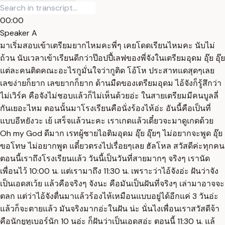
00:00
Speaker A
มาเริ่มสอบเข้าเตรียมยากไหมคะพี่ๆ เคยโดดเรียนไหมคะ นับไม่
ถ้วน นับเวลาเข้าเรียนดีกว่าป๊อปปี้เลฟของพี่จังในเตรียมอุดม อุ๊ย อุ๊ย
แต่ละคนติดคณะอะไรกูมั่นใจว่ากูติด โอ้โห ประสาทแดสุดๆเลย
เลขง่ายก็ยาก เลขยากก็ยาก ด้านมืดของเตรียมอุดม ไอ้จังก็รู้สึกว่า
ไม่เวิร์ค คือจังไม่ชอบแล้วก็ไม่เห็นด้วยอ่ะ ในสายเตรียมมีคนบูลลี่
กันเยอะไหม ตอนนั้นมาโรงเรียนคือนั่งร้องไห้อ่ะ อันนี้คือเป็นที่
แบบอีหยังวะ เย้ เสร็จแล้วนะคะ เราเกดแล้วเดี๋ยวจะมาดูเกดด้วย
Oh my God ดีมาก เรทผู้ชายไอติมอุดม อุ๊ย อุ๊ยๆ ไม่อยากจะพูด อุ๊ย
ขอโทษ ไม่อยากพูด แดี๋ยวตรงไปเรื่อยๆเลย ฮัลโหล สวัสดีค่ะทุกคน
ตอนนี้เราถึงโรงเรียนแล้ว วันนี้เป็นวันที่สายมากๆ จริงๆ เรานัด
เพื่อนไว้ 10:00 น. แต่เรามาถึง 11:30 น. เพราะว่าไอ้จังอ่ะ ฝันว่าจัง
เป็นเอดสเว้ย แล้วคือจริงๆ จังนะ คือมันเป็นฝันที่จริงๆ เล่ามาอาจจะ
ตลก แต่ว่าไอ้จังตื่นมาแล้วร้องไห้เหมือนแบบอยู่ได้อีกแค่ 3 วันอ่ะ
แล้วก็จะตายแล้ว มันจริงมากอ่ะในฝัน น่ะ นั่นไงเพื่อนเราสวัสดีจ้า
คือนักยูทูเบอร์นัก 10 นอ่ะ ก็ฝันว่าเป็นเอดสอ่ะ ตอนนี้ 11:30 น. แล้