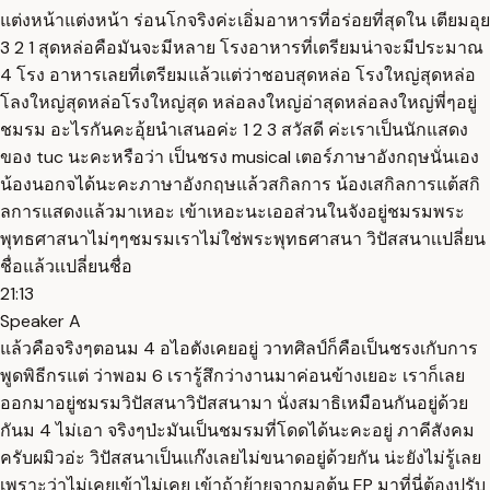
แต่งหน้าแต่งหน้า ร่อนโกจริงค่ะเอิ่มอาหารที่อร่อยที่สุดใน เตียมอุย
3 2 1 สุดหล่อคือมันจะมีหลาย โรงอาหารที่เตรียมน่าจะมีประมาณ
4 โรง อาหารเลยที่เตรียมแล้วแต่ว่าชอบสุดหล่อ โรงใหญ่สุดหล่อ
โลงใหญ่สุดหล่อโรงใหญ่สุด หล่อลงใหญ่อ่าสุดหล่อลงใหญ่พี่ๆอยู่
ชมรม อะไรกันคะอุ้ยนำเสนอค่ะ 1 2 3 สวัสดี ค่ะเราเป็นนักแสดง
ของ tuc นะคะหรือว่า เป็นชรง musical เตอร์ภาษาอังกฤษนั่นเอง
น้องนอกจได้นะคะภาษาอังกฤษแล้วสกิลการ น้องเสกิลการแต้สกิ
ลการแสดงแล้วมาเหอะ เข้าเหอะนะเออส่วนในจังอยู่ชมรมพระ
พุทธศาสนาไม่ๆๆชมรมเราไม่ใช่พระพุทธศาสนา วิปัสสนาเเปลี่ยน
ชื่อแล้วเเปลี่ยนชื่อ
21:13
Speaker A
แล้วคือจริงๆตอนม 4 อไอตังเคยอยู่ วาทศิลป์ก็คือเป็นชรงเกับการ
พูดพิธีกรแต่ ว่าพอม 6 เรารู้สึกว่างานมาค่อนข้างเยอะ เราก็เลย
ออกมาอยู่ชมรมวิปัสสนาวิปัสสนามา นั่งสมาธิเหมือนกันอยู่ด้วย
กันม 4 ไม่เอา จริงๆป่ะมันเป็นชมรมที่โดดได้นะคะอยู่ ภาคีสังคม
ครับผมิวอ่ะ วิปัสสนาเป็นแก๊งเลยไม่ขนาดอยู่ด้วยกัน น่ะยังไม่รู้เลย
เพราะว่าไม่เคยเข้าไม่เคย เข้าถ้าย้ายจากมอต้น EP มาที่นี่ต้องปรับ