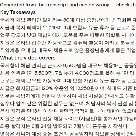
Generated from the transcript and can be wrong — check th
Key Takeaways
국세청 체납 관리단 일자리는 50대 이상 중장년에게 최적화된 
시급과 복지 혜택이 우수하며 4대 보험과 유급 휴가 등 근로기
업무 강도가 낮고 체납자에게 도움을 주는 따뜻한 역할로 시니어
지원은 온라인 접수만 가능하므로 컴퓨터 활용이 어려운 분들은 
취약계층 우대 및 대규모 채용으로 많은 중장년층에게 좋은 취업 
What the video covers
국세청이 체납 관리단 근로자 9,500명을 대규모 채용하는 공공
채용 인원은 1차 5,500명, 7월 추가 4,000명으로 올해 총 1만 
근무는 재택 근무도 가능하며 4대 보험 가입과 유급 휴가 등 근
시급은 최저임금의 120% 수준인 약 12,250원이며, 식대도 기존 
업무는 체납자에게 전화나 방문하여 체납 사실을 안내하고 생활 
징수나 압수 같은 위험한 업무는 없으며, 체납자의 복지 연결 및 
응시 자격은 만 18세 이상 대한민국 국적자로 나이 제한이 없으
지원은 오직 온라인 전용 채용 사이트(사람인)를 통해서만 가능하며
최종 합격자는 6월 24일 발표되고 7월부터 근무를 시작한다.
영상은 시니어 대상 좋은 조건의 공공일자리 정보를 상세히 안내