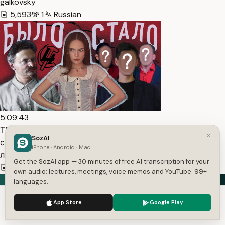
galkovsky
5,593
1
Russian
5:09:43
ТРОЦКИЗМ: тогда и сейчас | история компартии,
×
SozAI
сотруднич… — Transcript
iPhone · Android · Mac
лиза фукс
Get the SozAI app — 30 minutes of free AI transcription for your
36,738
1
Russian
own audio: lectures, meetings, voice memos and YouTube. 99+
languages.
We use cookies to enhance your experience.
Privacy Policy
App Store
Google Play
Speech in. Text out.
Accept
Settings