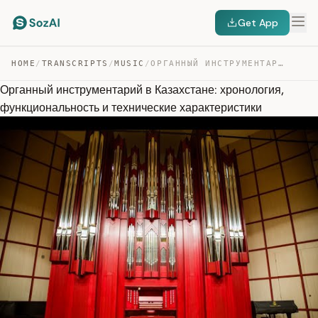
Get App
HOME
/
TRANSCRIPTS
/
MUSIC
/
ОРГАННЫЙ ИНСТРУМЕНТАРИЙ В КАЗАХСТАНЕ: ХРОНОЛОГИЯ, ФУНКЦ… — TRANSCRIPT
Органный инструментарий в Казахстане: хронология,
функциональность и технические характеристики