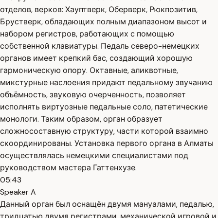
отделов, верков: Хауптверк, Оберверк, Рюкпозитив,
Брустверк, обладающих полным диапазоном высот и
набором регистров, работающих с помощью
собственной клавиатуры. Педаль северо-немецких
органов имеет крепкий бас, создающий хорошую
гармоническую опору. Октавные, аликвотные,
микстурные наслоения придают педальному звучанию
объёмность, звуковую очерченность, позволяет
исполнять виртуозные педальные соло, патетические
монологи. Таким образом, орган образует
сложносоставную структуру, части которой взаимно
скоординированы. Установка первого органа в Алматы
осуществлялась немецкими специалистами под
руководством мастера Гаттенхузе.
05:43
Speaker A
Данный орган был оснащён двумя мануалами, педалью,
тридцатью двумя регистрами, механической игровой и