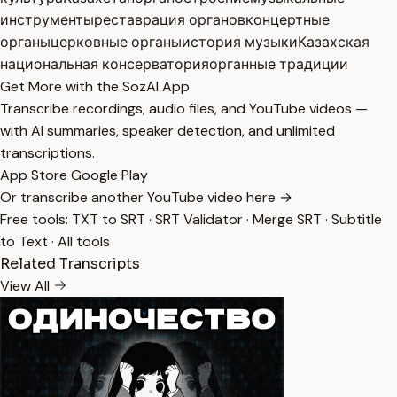
инструменты
реставрация органов
концертные
органы
церковные органы
история музыки
Казахская
национальная консерватория
органные традиции
Get More with the SozAI App
Transcribe recordings, audio files, and YouTube videos —
with AI summaries, speaker detection, and unlimited
transcriptions.
App Store
Google Play
Or transcribe another YouTube video here →
Free tools:
TXT to SRT
·
SRT Validator
·
Merge SRT
·
Subtitle
to Text
·
All tools
Related Transcripts
View All