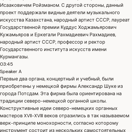
Исааковичем Ройзманом. С другой стороны, данный
проект поддержали видные деятели музыкального
искусства Казахстана, народный артист СССР, лауреат
Государственной премии Куддус Ходжамьярович
Кужамьяров и Еркегали Рахмадиевич Рахмадиев,
народный артист СССР, профессор и ректор
Государственного института искусств имени
Курмангазы.
03:45
Speaker A
Первые два органа, концертный и учебный, были
приобретены у немецкой фирмы Александр Шуке из
города Потсдам. Эта фирма была ориентирована на
традиции северо-немецкой органной школы.
Конструктивные идеи северо-немецких органных
мастеров XVII-XVIII веков отразились в так называемом
верк-принципе монохорности, согласно которому
инструмент состоит из нескольких самостоятельных