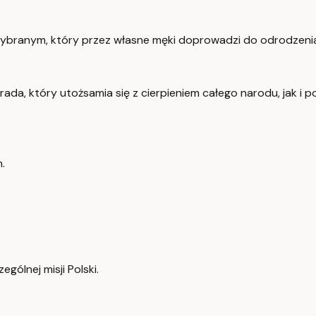
branym, który przez własne męki doprowadzi do odrodzenia i w
a, który utożsamia się z cierpieniem całego narodu, jak i pop
.
gólnej misji Polski.