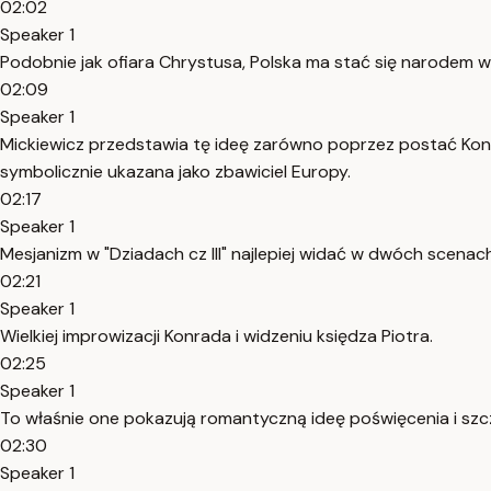
02:02
Speaker 1
Podobnie jak ofiara Chrystusa, Polska ma stać się narodem wy
02:09
Speaker 1
Mickiewicz przedstawia tę ideę zarówno poprzez postać Konrad
symbolicznie ukazana jako zbawiciel Europy.
02:17
Speaker 1
Mesjanizm w "Dziadach cz III" najlepiej widać w dwóch scenach
02:21
Speaker 1
Wielkiej improwizacji Konrada i widzeniu księdza Piotra.
02:25
Speaker 1
To właśnie one pokazują romantyczną ideę poświęcenia i szcze
02:30
Speaker 1