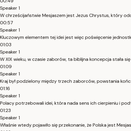
00:49
Speaker 1
W chrześcijaństwie Mesjaszem jest Jezus Chrystus, który odda
00:57
Speaker 1
Kluczowym elementem tej idei jest więc poświęcenie jednostk
01:03
Speaker 1
W XIX wieku, w czasie zaborów, ta biblijna koncepcja stała si
01:09
Speaker 1
Kraj był podzielony między trzech zaborców, powstania kończy
01:16
Speaker 1
Polacy potrzebowali idei, która nada sens ich cierpieniu i po
01:23
Speaker 1
Właśnie wtedy pojawiło się przekonanie, że Polska jest Mesj