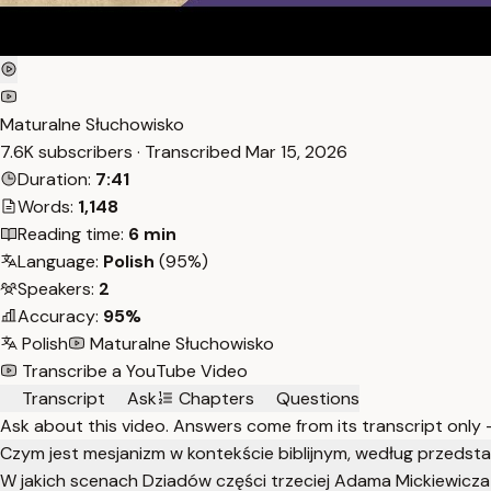
Maturalne Słuchowisko
7.6K subscribers · Transcribed
Mar 15, 2026
Duration:
7:41
Words:
1,148
Reading time:
6 min
Language:
Polish
(95%)
Speakers:
2
Accuracy:
95%
Polish
Maturalne Słuchowisko
Transcribe a YouTube Video
Transcript
Ask
Chapters
Questions
Ask about this video. Answers come from its transcript only
Czym jest mesjanizm w kontekście biblijnym, według przedsta
W jakich scenach Dziadów części trzeciej Adama Mickiewicza 