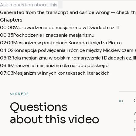
Generated from the transcript and can be wrong — check th
Chapters
00:00
Wprowadzenie do mesjanizmu w Dziadach cz. III
00:35
Pochodzenie i znaczenie mesjanizmu
02:09
Mesjanizm w postaciach Konrada i księdza Piotra
04:02
Koncepcja poświęcenia i różnice między Mickiewiczem 
05:13
Rola mesjanizmu w polskim romantyzmie i Dziadach cz. III
06:19
Znaczenie mesjanizmu dla narodu polskiego
07:03
Mesjanizm w innych kontekstach literackich
ANSWERS
01
Questions
W
about this video
z
ż