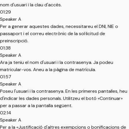
nom d'usuari i la clau d'accés.
01:29
Speaker A
Per a generar aquestes dades, necessitareu el DNI, NIE o
passaport i el correu electrònic de la sol·licitud de
preinscripció.
01:38
Speaker A
Ara ja teniu el nom d'usuari i la contrasenya. Ja podeu
matricular-vos. Aneu a la pàgina de matrícula.
01:57
Speaker A
Poseu l'usuari i la contrasenya. En les primeres pantalles, heu
d'indicar les dades personals. Utilitzeu el botó «Continuar»
per a passar a la pantalla següent.
02:14
Speaker A
Per a la «Justificació d'altres exempcions o bonificacions de