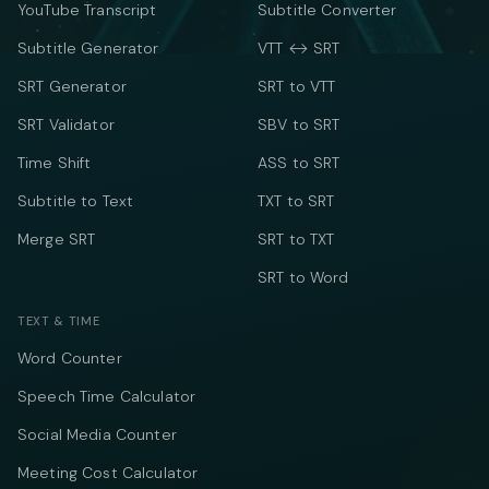
YouTube Transcript
Subtitle Converter
Subtitle Generator
VTT ↔ SRT
SRT Generator
SRT to VTT
SRT Validator
SBV to SRT
Time Shift
ASS to SRT
Subtitle to Text
TXT to SRT
Merge SRT
SRT to TXT
SRT to Word
TEXT & TIME
Word Counter
Speech Time Calculator
Social Media Counter
Meeting Cost Calculator