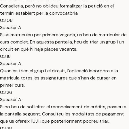
Conselleria, però no oblideu formalitzar la petició en el
termini establert per la convocatòria.
03:06
Speaker A
Si us matriculeu per primera vegada, us heu de matricular de
curs complet. En aquesta pantalla, heu de triar un grup i un
circuit en què hi haja places vacants.
03:18
Speaker A
Quan es trien el grup i el circuit, l'aplicació incorpora a la
matrícula totes les assignatures que s'han de cursar en
primer curs.
03:26
Speaker A
Si no heu de sol·licitar el reconeixement de crèdits, passeu a
la pantalla següent. Consulteu les modalitats de pagament
que us ofereix l'UJI i que posteriorment podreu triar.
03:38