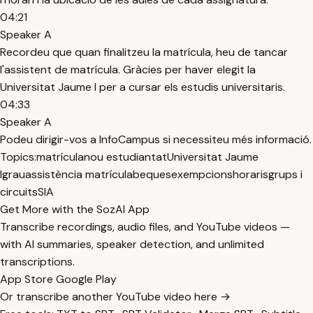
04:21
Speaker A
Recordeu que quan finalitzeu la matrícula, heu de tancar
l'assistent de matrícula. Gràcies per haver elegit la
Universitat Jaume I per a cursar els estudis universitaris.
04:33
Speaker A
Podeu dirigir-vos a InfoCampus si necessiteu més informació.
Topics:
matrícula
nou estudiantat
Universitat Jaume
I
grau
assistència matrícula
beques
exempcions
horaris
grups i
circuits
SIA
Get More with the SozAI App
Transcribe recordings, audio files, and YouTube videos —
with AI summaries, speaker detection, and unlimited
transcriptions.
App Store
Google Play
Or transcribe another YouTube video here →