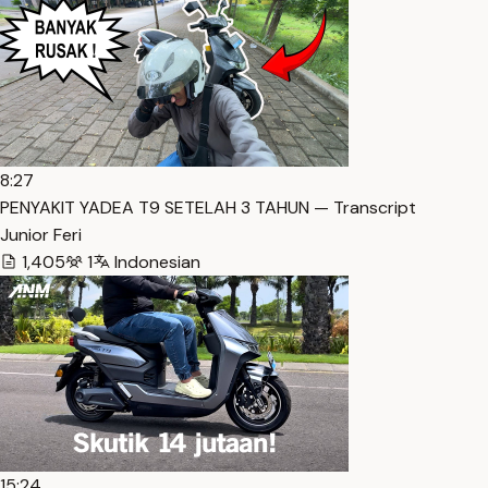
8:27
PENYAKIT YADEA T9 SETELAH 3 TAHUN — Transcript
Junior Feri
1,405
1
Indonesian
15:24