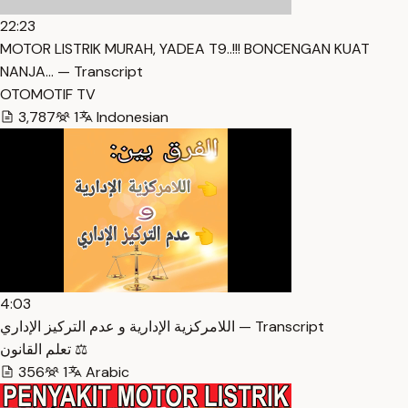
22:23
MOTOR LISTRIK MURAH, YADEA T9..!!! BONCENGAN KUAT
NANJA… — Transcript
OTOMOTIF TV
3,787
1
Indonesian
4:03
اللامركزية الإدارية و عدم التركيز الإداري — Transcript
تعلم القانون ⚖️
356
1
Arabic