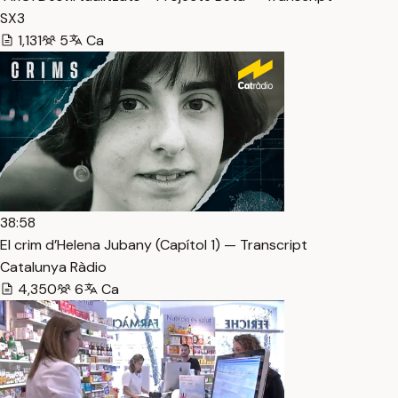
SX3
1,131
5
Ca
38:58
El crim d’Helena Jubany (Capítol 1) — Transcript
Catalunya Ràdio
4,350
6
Ca