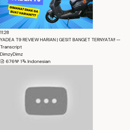
11:28
YADEA T9 REVIEW HARIAN | GESIT BANGET TERNYATA!! —
Transcript
DimzyDimz
676
1
Indonesian