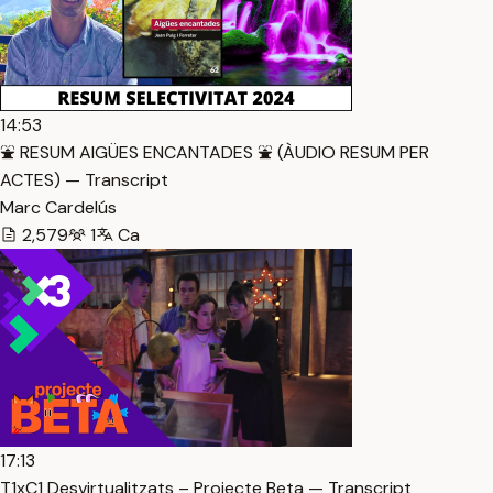
14:53
⛲️ RESUM AIGÜES ENCANTADES ⛲️ (ÀUDIO RESUM PER
ACTES) — Transcript
Marc Cardelús
2,579
1
Ca
17:13
T1xC1 Desvirtualitzats – Projecte Beta — Transcript