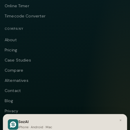
Online Timer
Timecode Converter
COMPANY
About
Pricing
Case Studies
Compare
Alternatives
Contact
Blog
Privacy
×
Terms
SozAI
iPhone · Android · Mac