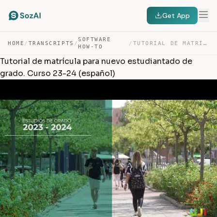
Get App
SOFTWARE
HOME
/
TRANSCRIPTS
/
/
TUTORIAL DE MATRÍCULA PARA NUEVO ESTUDIANTADO DE GRADO.… — TRANSCRIPT
HOW-TO
Tutorial de matrícula para nuevo estudiantado de
grado. Curso 23-24 (español)