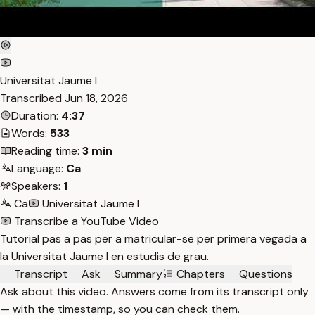
Universitat Jaume I
Transcribed
Jun 18, 2026
Duration:
4:37
Words:
533
Reading time:
3 min
Language:
Ca
Speakers:
1
Ca
Universitat Jaume I
Transcribe a YouTube Video
Tutorial pas a pas per a matricular-se per primera vegada a
la Universitat Jaume I en estudis de grau.
Transcript
Ask
Summary
Chapters
Questions
Ask about this video. Answers come from its transcript only
— with the timestamp, so you can check them.