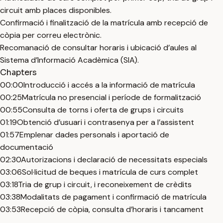
circuit amb places disponibles.
Confirmació i finalització de la matrícula amb recepció de
còpia per correu electrònic.
Recomanació de consultar horaris i ubicació d’aules al
Sistema d’Informació Acadèmica (SIA).
Chapters
00:00
Introducció i accés a la informació de matrícula
00:25
Matrícula no presencial i període de formalització
00:55
Consulta de torns i oferta de grups i circuits
01:19
Obtenció d’usuari i contrasenya per a l’assistent
01:57
Emplenar dades personals i aportació de
documentació
02:30
Autorizacions i declaració de necessitats especials
03:06
Sol·licitud de beques i matrícula de curs complet
03:18
Tria de grup i circuit, i reconeixement de crèdits
03:38
Modalitats de pagament i confirmació de matrícula
03:53
Recepció de còpia, consulta d’horaris i tancament