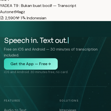
YADEA T9 : Bukan buat bocil! — Transcript
AutonetMagz
2,590
1
Indonesian
Speech in. Text out.
Free on iOS and Android — 30 minutes of transcription
included.
Get the App — Free
iOS and Android. 30 minutes free, no card.
FEATURES
SOLUTIONS
Audio to Text
Interviews