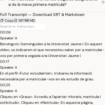
si és la meva primera matrícula?
Full Transcript — Download SRT & Markdown
Copy
SRT
MD
00:06
Speaker A
Benvinguts i benvingudes a la Universitat Jaume I. En aquest
vídeo, us indicarem el que necessiteu saber per a matricular-
vos per primera vegada a la Universitat Jaume I.
00:17
Speaker A
En el perfil «Futur estudiantat», trobareu la informació
necessària per a matricular-vos en els estudis de grau.
00:25
Speaker A
Cliqueu en «Graus». Accediu a l'apartat «Horaris, matrícula i
sol·licituds». Cliqueu en «Matrícula». En aquesta pàgina,