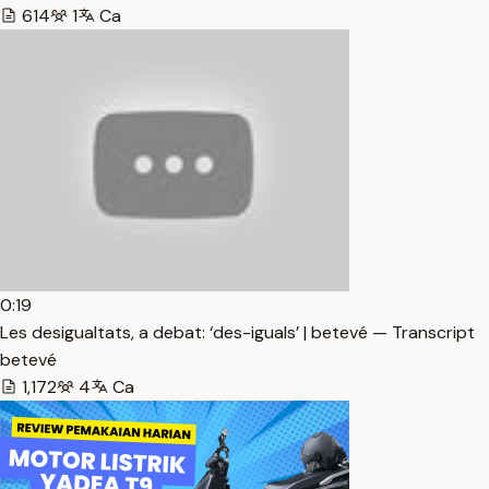
614
1
Ca
0:19
Les desigualtats, a debat: ‘des-iguals’ | betevé — Transcript
betevé
1,172
4
Ca