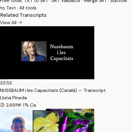
Free tools:
TXT to SRT
·
SRT Validator
·
Merge SRT
·
Subtitle
to Text
·
All tools
Related Transcripts
View All
33:53
NUSSBAUM i les Capacitats (Català) — Transcript
Lluna Pineda
2,691
1
Ca