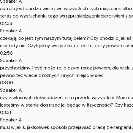
Speaker A
astralu jest bardzo wiele i we wszystkich tych miejscach alb
teraz po wysłuchaniu tego wstępu siedzą zniecierpliwieni z 
02:38
Speaker A
czekają, co jest tym naszym tutaj celem? Czy chodzi o jakieś
niestety nie. Czyli jakby wszystko, co do tej pory powiedziałem
02:56
Speaker A
przychodzimy. I być może to, o czym teraz powiem, dla wielu 
pewno też wiecie z różnych innych miejsc w sieci
03:09
Speaker A
czy z własnych doświadczeń, o to przede wszystkim. Mam nadz
jesteśmy w stanie dostrzec je, będąc w fizyczności? Czy każ
03:31
Speaker A
musi w jakiś, jakikolwiek sposób przejawiać pracę z energi