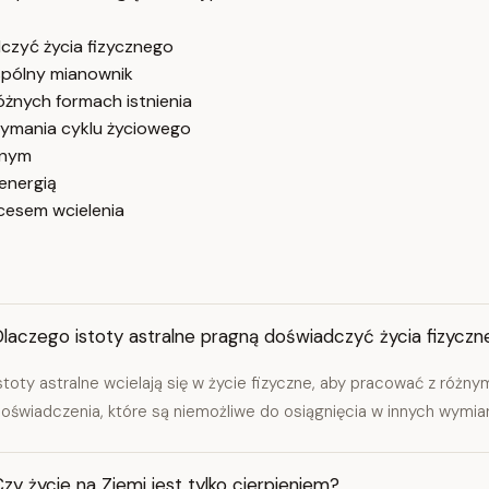
czyć życia fizycznego
spólny mianownik
óżnych formach istnienia
ymania cyklu życiowego
lnym
energią
ocesem wcielenia
Dlaczego istoty astralne pragną doświadczyć życia fizycz
stoty astralne wcielają się w życie fizyczne, aby pracować z różny
oświadczenia, które są niemożliwe do osiągnięcia w innych wymia
zy życie na Ziemi jest tylko cierpieniem?