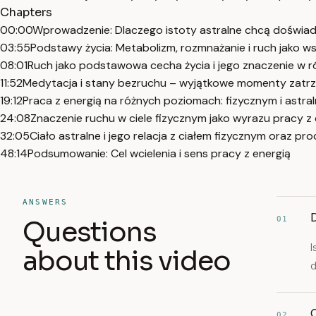
Chapters
00:00
Wprowadzenie: Dlaczego istoty astralne chcą doświad
03:55
Podstawy życia: Metabolizm, rozmnażanie i ruch jako w
08:01
Ruch jako podstawowa cecha życia i jego znaczenie w r
11:52
Medytacja i stany bezruchu – wyjątkowe momenty zatrz
19:12
Praca z energią na różnych poziomach: fizycznym i astra
24:08
Znaczenie ruchu w ciele fizycznym jako wyrazu pracy z 
32:05
Ciało astralne i jego relacja z ciałem fizycznym oraz pr
48:14
Podsumowanie: Cel wcielenia i sens pracy z energią
ANSWERS
01
Questions
I
about this video
d
C
02