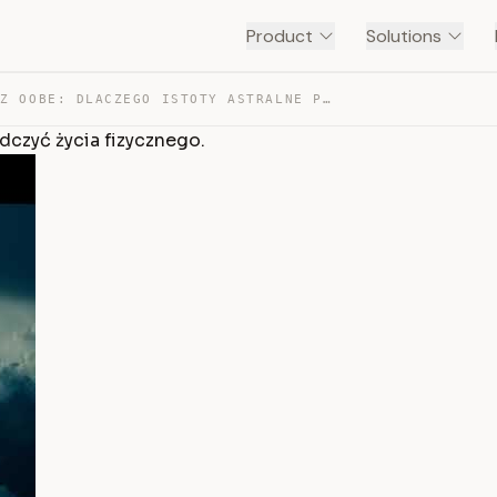
Product
Solutions
MATEUSZ OOBE: DLACZEGO ISTOTY ASTRALNE PRAGNĄ DOŚWIADCZ… — TRANSCRIPT
czyć życia fizycznego.