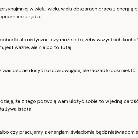
o przynajmniej w wielu, wielu, wielu obszarach praca z energi
popcornem i prędzej
 pobudki altruistyczne, czy może o to, żeby wszystkich kocha
, jest ważne, ale nie po to tutaj
z was będzie dosyć rozczarowujące, ale łącząc kropki niektór
ieję, że z tego pozwolą wam ułożyć sobie to w jedną całość.
da żywa istota
ami albo czy pracujemy z energiami świadomie bądź nieświad