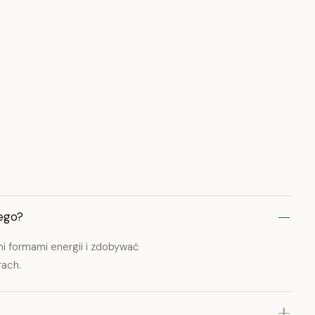
nego?
mi formami energii i zdobywać
rach.