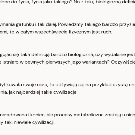
bne do życia, życia jako takiego? No z taką biologiczną defin
mania gatunku i tak dalej. Powiedzmy takiego bardzo przyzie
iemi, to w całym wszechświecie fizycznym jest ruch.
gując się taką definicją bardzo biologiczną, czy wydalanie j
 istniało w pewnych pierwszych jego wariantach? Oczywiście, 
fikowała swoje ciała, że odżywiają się na przykład czystą ene
a, jak najbardziej takie cywilizacje
a naładowana i koniec, ale procesy metaboliczne zostają u nich
tak, niewiele cywilizacji,