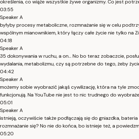
określenia, co wiąże wszystkie żywe organizmy. Co jest potrze
03:55
Speaker A
byłyby procesy metaboliczne, rozmnażanie się w celu podtrzy
wspólnym mianownikiem, który łączy całe życie nie tylko na Z
04:18
Speaker A
35 dokonywania w ruchu, a on... No bo teraz zobaczcie, posłu
wydalania, metabolizmu, czy są potrzebne do tego, żeby życie
04:42
Speaker A
możemy sobie wyobrazić jakąś cywilizację, która na tyle zmody
funkcjonują. Na YouTube nie jest to nic trudnego do wyobrażeni
05:01
Speaker A
istnieją, oczywiście także podłączają się do gniazdka, bateri
rozmnażanie się? No nie do końca, bo istnieje też, a powiedzmy 
05:20