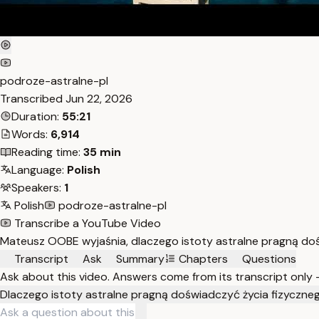
podroze-astralne-pl
Transcribed
Jun 22, 2026
Duration:
55:21
Words:
6,914
Reading time:
35 min
Language:
Polish
Speakers:
1
Polish
podroze-astralne-pl
Transcribe a YouTube Video
Mateusz OOBE wyjaśnia, dlaczego istoty astralne pragną doświ
Transcript
Ask
Summary
Chapters
Questions
Ask about this video. Answers come from its transcript only
Dlaczego istoty astralne pragną doświadczyć życia fizyczne