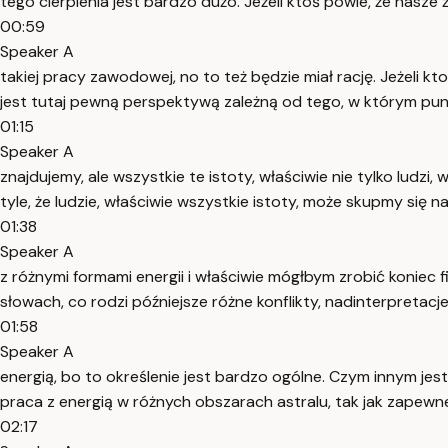
tego cierpienia jest bardzo dużo. Jeżeli ktoś powie, że nasze ż
00:59
Speaker A
takiej pracy zawodowej, no to też będzie miał rację. Jeżeli k
jest tutaj pewną perspektywą zależną od tego, w którym punk
01:15
Speaker A
znajdujemy, ale wszystkie te istoty, właściwie nie tylko ludz
tyle, że ludzie, właściwie wszystkie istoty, może skupmy się 
01:38
Speaker A
z różnymi formami energii i właściwie mógłbym zrobić koniec
słowach, co rodzi późniejsze różne konflikty, nadinterpretac
01:58
Speaker A
energią, bo to określenie jest bardzo ogólne. Czym innym jes
praca z energią w różnych obszarach astralu, tak jak zapewne 
02:17