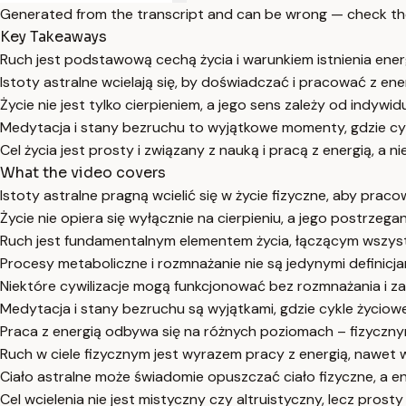
Generated from the transcript and can be wrong — check th
Key Takeaways
Ruch jest podstawową cechą życia i warunkiem istnienia energ
Istoty astralne wcielają się, by doświadczać i pracować z ener
Życie nie jest tylko cierpieniem, a jego sens zależy od indywi
Medytacja i stany bezruchu to wyjątkowe momenty, gdzie cy
Cel życia jest prosty i związany z nauką i pracą z energią, a n
What the video covers
Istoty astralne pragną wcielić się w życie fizyczne, aby praco
Życie nie opiera się wyłącznie na cierpieniu, a jego postrzeg
Ruch jest fundamentalnym elementem życia, łączącym wszyst
Procesy metaboliczne i rozmnażanie nie są jedynymi definicjam
Niektóre cywilizacje mogą funkcjonować bez rozmnażania i z
Medytacja i stany bezruchu są wyjątkami, gdzie cykle życio
Praca z energią odbywa się na różnych poziomach – fizycznym
Ruch w ciele fizycznym jest wyrazem pracy z energią, nawet
Ciało astralne może świadomie opuszczać ciało fizyczne, a ene
Cel wcielenia nie jest mistyczny czy altruistyczny, lecz prost