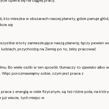
ycie opiera się na ciągłej pracy,
toś, kto mieszka w obszarach naszej planety, gdzie panuje głód
cie się
i, wszystkie istoty zamieszkujące naszą planetę, łączy pewien
na ludziach, przychodzą na Ziemię po to, żeby pracować
 filmu. Bo wiele osób w ten sposób tłumaczy to zjawisko albo
je. Więc porozmawiajmy sobie, czym jest praca z
t praca z energią w ciele fizycznym, są też różne pola, na kt
już wiecie, tych miejsc w