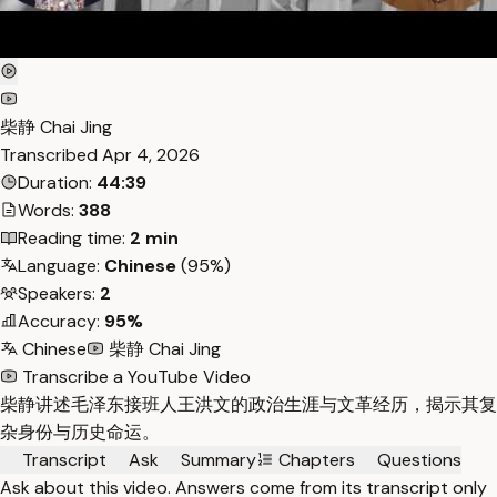
柴静 Chai Jing
Transcribed
Apr 4, 2026
Duration:
44:39
Words:
388
Reading time:
2 min
Language:
Chinese
(95%)
Speakers:
2
Accuracy:
95%
Chinese
柴静 Chai Jing
Transcribe a YouTube Video
柴静讲述毛泽东接班人王洪文的政治生涯与文革经历，揭示其复
杂身份与历史命运。
Transcript
Ask
Summary
Chapters
Questions
Ask about this video. Answers come from its transcript only