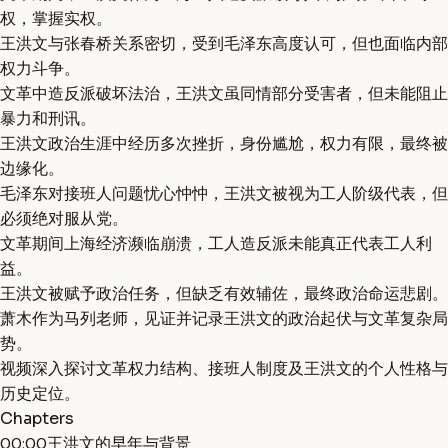
权，掌握实权。
王洪文与张春桥关系密切，受到毛泽东高度认可，但也面临内部
权力斗争。
文革中造反派破坏法治，王洪文虽同情部分受害者，但未能阻止
暴力和刑讯。
王洪文政治生涯中经历多次挫折，身份尴尬，权力有限，最终被
边缘化。
毛泽东对接班人问题忧心忡忡，王洪文被视为工人阶级代表，但
必须绝对服从党。
文革期间上海经济濒临崩溃，工人造反派未能真正代表工人利
益。
王洪文被赋予政治任务，但缺乏有效辅佐，最终政治命运悲剧。
萧木作为马列老师，见证并记录王洪文的政治起伏与文革复杂局
势。
视频深入探讨文革权力结构、接班人制度及王洪文的个人性格与
历史定位。
Chapters
00:00
王洪文的早年与背景