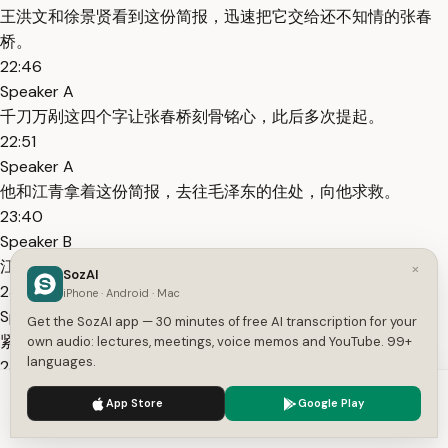
王洪文和徐景贤看到这份简报，迅速把它交给还不知情的张春
桥。
22:46
Speaker A
千刀万剐这四个字让张春桥刻骨铭心，此后多次提起。
22:51
Speaker A
他和江青拿着这份简报，去往毛泽东的住处，向他求救。
23:40
Speaker B
江青带着张春桥、姚文元，8月25号到毛主席那儿去。
×
SozAI
23:43
iPhone · Android · Mac
Speaker B
Get the SozAI app — 30 minutes of free AI transcription for your
紧急求见毛啊。
own audio: lectures, meetings, voice memos and YouTube. 99+
languages.
23:45
Speaker B
We use cookies to enhance your experience.
Privacy Policy
App Store
Google Play
张姚都下跪啊，大哭，据说把毛的那个裤腿都哭湿了都。
Accept
Settings
23:51