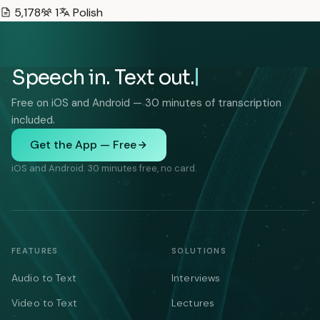
5,178
1
Polish
Speech in. Text out.
Free on iOS and Android — 30 minutes of transcription
included.
Get the App — Free
iOS and Android. 30 minutes free, no card.
FEATURES
SOLUTIONS
Audio to Text
Interviews
Video to Text
Lectures