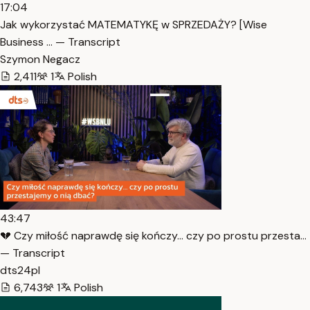
17:04
Jak wykorzystać MATEMATYKĘ w SPRZEDAŻY? [Wise
Business … — Transcript
Szymon Negacz
2,411
1
Polish
43:47
💔 Czy miłość naprawdę się kończy… czy po prostu przesta…
— Transcript
dts24pl
6,743
1
Polish