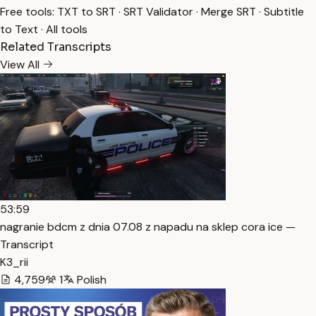
Free tools:
TXT to SRT
·
SRT Validator
·
Merge SRT
·
Subtitle
to Text
·
All tools
Related Transcripts
View All
53:59
nagranie bdcm z dnia 07.08 z napadu na sklep cora ice —
Transcript
K3_rii
4,759
1
Polish