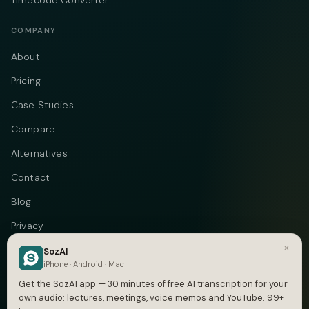
Timecode Converter
COMPANY
About
Pricing
Case Studies
Compare
Alternatives
Contact
Blog
Privacy
×
Terms
SozAI
iPhone · Android · Mac
DMCA
Get the SozAI app — 30 minutes of free AI transcription for your
own audio: lectures, meetings, voice memos and YouTube. 99+