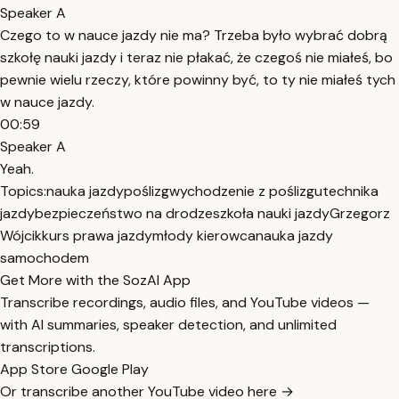
Speaker A
Czego to w nauce jazdy nie ma? Trzeba było wybrać dobrą
szkołę nauki jazdy i teraz nie płakać, że czegoś nie miałeś, bo
pewnie wielu rzeczy, które powinny być, to ty nie miałeś tych
w nauce jazdy.
00:59
Speaker A
Yeah.
Topics:
nauka jazdy
poślizg
wychodzenie z poślizgu
technika
jazdy
bezpieczeństwo na drodze
szkoła nauki jazdy
Grzegorz
Wójcik
kurs prawa jazdy
młody kierowca
nauka jazdy
samochodem
Get More with the SozAI App
Transcribe recordings, audio files, and YouTube videos —
with AI summaries, speaker detection, and unlimited
transcriptions.
App Store
Google Play
Or transcribe another YouTube video here →