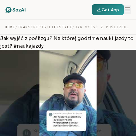
Get App
HOME
/
TRANSCRIPTS
/
LIFESTYLE
/
JAK WYJŚĆ Z POŚLIZGU? NA KTÓREJ GODZINIE NAUKI JAZDY TO… — TRANSCRIPT
Jak wyjść z poślizgu? Na której godzinie nauki jazdy to
jest? #naukajazdy