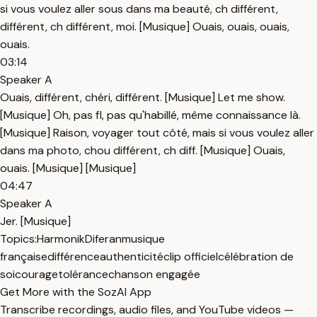
si vous voulez aller sous dans ma beauté, ch différent,
différent, ch différent, moi. [Musique] Ouais, ouais, ouais,
ouais.
03:14
Speaker A
Ouais, différent, chéri, différent. [Musique] Let me show.
[Musique] Oh, pas fl, pas qu'habillé, même connaissance là.
[Musique] Raison, voyager tout côté, mais si vous voulez aller
dans ma photo, chou différent, ch diff. [Musique] Ouais,
ouais. [Musique] [Musique]
04:47
Speaker A
Jer. [Musique]
Topics:
Harmonik
Diferan
musique
française
différence
authenticité
clip officiel
célébration de
soi
courage
tolérance
chanson engagée
Get More with the SozAI App
Transcribe recordings, audio files, and YouTube videos —