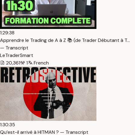
1:29:38
Apprendre le Trading de A à Z 📚 (de Trader Débutant à T…
— Transcript
LeTraderSmart
20,361
1
French
1:30:35
Qu’est-il arrivé à HITMAN ? — Transcript