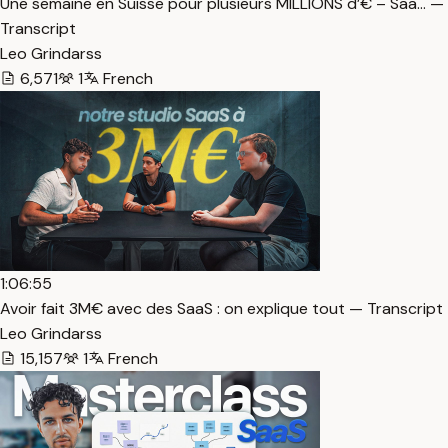
Une semaine en Suisse pour plusieurs MILLIONS d’€ – Saa… —
Transcript
Leo Grindarss
6,571
1
French
1:06:55
Avoir fait 3M€ avec des SaaS : on explique tout — Transcript
Leo Grindarss
15,157
1
French