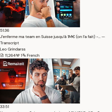
51:36
J’enferme ma team en Suisse jusqu’à 1M€ (on l’a fait) -… —
Transcript
Leo Grindarss
11,264
1
French
33:51