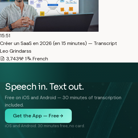
15:51
Créer un SaaS en 2026 (en 15 minutes) — Transcript
Leo Grindarss
3,743
1
French
Speech in. Text out.
Free on iOS and Android — 30 minutes of transcription
included.
Get the App — Free
iOS and Android. 30 minutes free, no card.