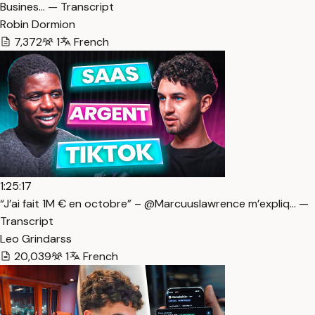
Busines… — Transcript
Robin Dormion
7,372
1
French
1:25:17
“J’ai fait 1M € en octobre” – @Marcuuslawrence m’expliq… —
Transcript
Leo Grindarss
20,039
1
French