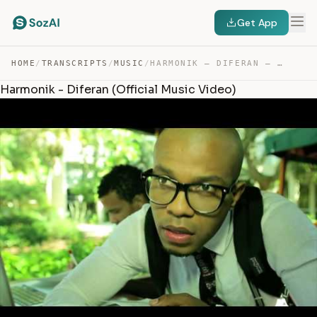
Get App
HOME
/
TRANSCRIPTS
/
MUSIC
/
HARMONIK – DIFERAN — TRANSCRIPT
Harmonik - Diferan (Official Music Video)