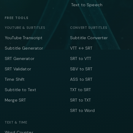
Text to Speech
FREE TOOLS
YOUTUBE & SUBTITLES
CONVERT SUBTITLES
YouTube Transcript
Subtitle Converter
Subtitle Generator
VTT ↔ SRT
SRT Generator
SRT to VTT
SRT Validator
SBV to SRT
Time Shift
ASS to SRT
Subtitle to Text
TXT to SRT
Merge SRT
SRT to TXT
SRT to Word
TEXT & TIME
Word Counter