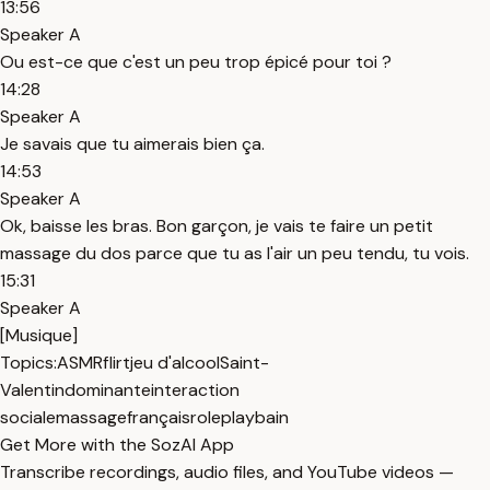
13:56
Speaker A
Ou est-ce que c'est un peu trop épicé pour toi ?
14:28
Speaker A
Je savais que tu aimerais bien ça.
14:53
Speaker A
Ok, baisse les bras. Bon garçon, je vais te faire un petit
massage du dos parce que tu as l'air un peu tendu, tu vois.
15:31
Speaker A
[Musique]
Topics:
ASMR
flirt
jeu d'alcool
Saint-
Valentin
dominante
interaction
sociale
massage
français
roleplay
bain
Get More with the SozAI App
Transcribe recordings, audio files, and YouTube videos —