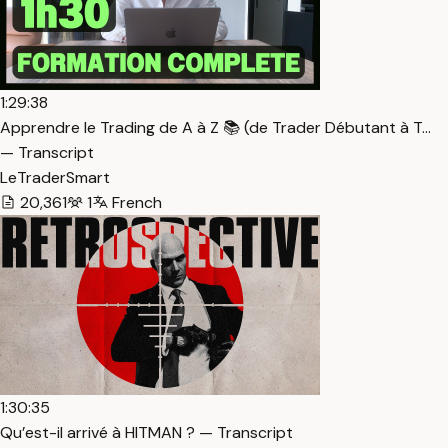
1:29:38
Apprendre le Trading de A à Z 📚 (de Trader Débutant à T…
— Transcript
LeTraderSmart
20,361
1
French
1:30:35
Qu’est-il arrivé à HITMAN ? — Transcript