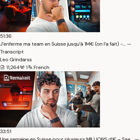
51:36
J’enferme ma team en Suisse jusqu’à 1M€ (on l’a fait) -… —
Transcript
Leo Grindarss
11,264
1
French
33:51
Une semaine en Suisse pour plusieurs MILLIONS d’€ – Saa… —