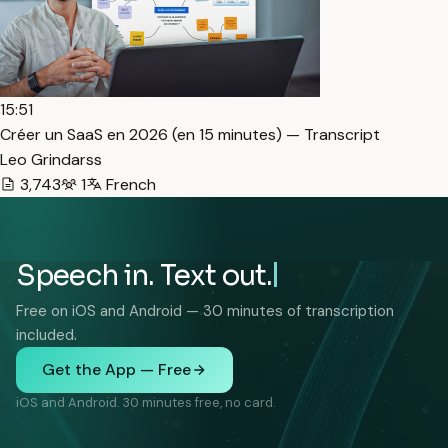
15:51
Créer un SaaS en 2026 (en 15 minutes) — Transcript
Leo Grindarss
3,743
1
French
Speech in. Text out.
Free on iOS and Android — 30 minutes of transcription
included.
Get the App — Free
iOS and Android. 30 minutes free, no card.