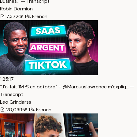
Busines… — Transcript
Robin Dormion
7,372
1
French
1:25:17
“J’ai fait 1M € en octobre” – @Marcuuslawrence m’expliq… —
Transcript
Leo Grindarss
20,039
1
French