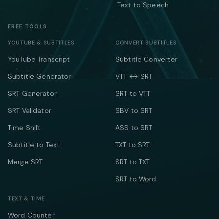
Text to Speech
FREE TOOLS
YOUTUBE & SUBTITLES
CONVERT SUBTITLES
YouTube Transcript
Subtitle Converter
Subtitle Generator
VTT ↔ SRT
SRT Generator
SRT to VTT
SRT Validator
SBV to SRT
Time Shift
ASS to SRT
Subtitle to Text
TXT to SRT
Merge SRT
SRT to TXT
SRT to Word
TEXT & TIME
Word Counter