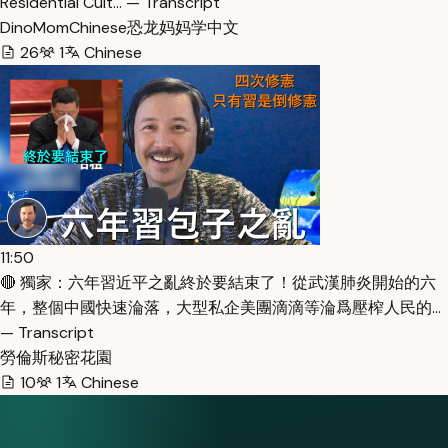
Residential Cult… — Transcript
DinoMomChinese恐龙妈妈学中文
26
1
Chinese
11:50
🔴 獨家：六年習近平之亂終於要結束了！從武漢肺炎開始的六
年，整個中國快速淪落，大型私企美團滴滴等淪爲壓榨人民的…
— Transcript
勞倫斯秘密花園
10
1
Chinese