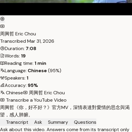
周興哲 Eric Chou
Transcribed
Mar 31, 2026
Duration:
7:08
Words:
19
Reading time:
1 min
Language:
Chinese
(95%)
Speakers:
1
Accuracy:
95%
Chinese
周興哲 Eric Chou
Transcribe a YouTube Video
周興哲《你，好不好？》官方MV，深情表達對愛情的思念與渴
望，感人肺腑。
Transcript
Ask
Summary
Questions
Ask about this video. Answers come from its transcript only