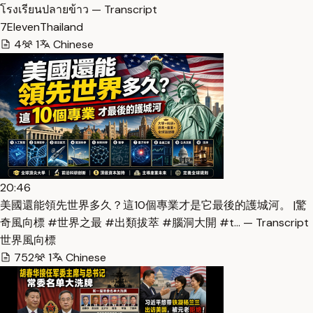
โรงเรียนปลายข้าว — Transcript
7ElevenThailand
4
1
Chinese
20:46
美國還能領先世界多久？這10個專業才是它最後的護城河。 |驚
奇風向標 #世界之最 #出類拔萃 #腦洞大開 #t… — Transcript
世界風向標
752
1
Chinese