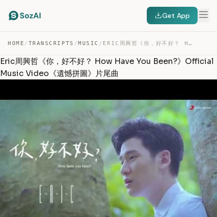
Get App
HOME
/
TRANSCRIPTS
/
MUSIC
/
ERIC周興哲《你，好不好？ HOW HAVE YOU BEEN?》OFFICIAL MUSIC VIDEO《… — TRANSCRIPT
Eric周興哲《你，好不好？ How Have You Been?》Official
Music Video《遺憾拼圖》片尾曲