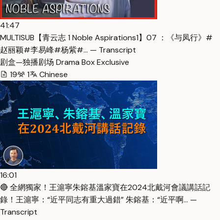
41:47
MULTISUB【青云志 1 Noble Aspirations1】07 ：《与凤行》#
赵丽颖#李易峰#杨紫#… — Transcript
剧盒—独播剧场 Drama Box Exclusive
19
1
Chinese
16:01
🔴 全網獨家！王滬寧朱鎔基溫家寶在2024北戴河會議講話記
錄！王滬寧：“近平同志有重大過錯” 朱鎔基：“近平啊… —
Transcript