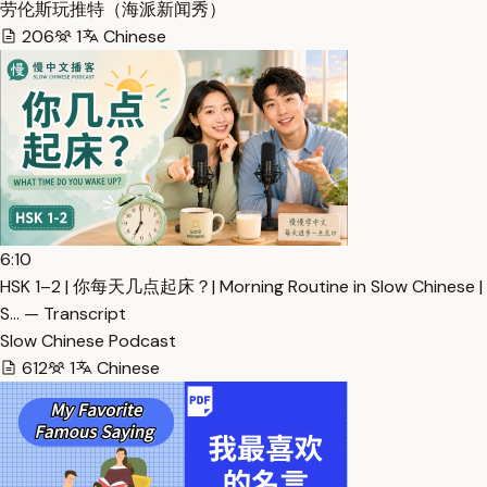
劳伦斯玩推特（海派新闻秀）
206
1
Chinese
6:10
HSK 1–2 | 你每天几点起床？| Morning Routine in Slow Chinese |
S… — Transcript
Slow Chinese Podcast
612
1
Chinese