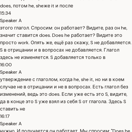
does, потом he, sheже it и после
15:34
Speaker A
этого глагол. Спросим: он работает? Видите, раз он he,
значит ставится does. Does he работает? Видите это
просто work. Опять же, ещё раз скажу, S не добавляется.
S в отрицании и в вопросах не добавляется. Глагол
здесь не изменяется. S добавляется только в
16:00
Speaker A
утверждение с глаголом, когда he, she it, но ни в коем
случае не в отрицании и не в вопросах. Есть глагол без
изменений, ведь это does. Если уже есть это S, видите,
да в конце это S уже взял из себя S от глагола. Здесь S
ставить не
16:17
Speaker A
нужно. И получается он работает. Мы спросим: "Does he