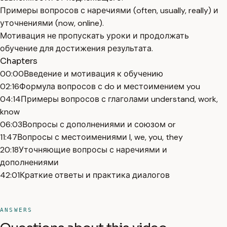
Примеры вопросов с наречиями (often, usually, really) и
уточнениями (now, online).
Мотивация не пропускать уроки и продолжать
обучение для достижения результата.
Chapters
00:00
Введение и мотивация к обучению
02:16
Формула вопросов с do и местоимением you
04:14
Примеры вопросов с глаголами understand, work,
know
06:03
Вопросы с дополнениями и союзом or
11:47
Вопросы с местоимениями I, we, you, they
20:18
Уточняющие вопросы с наречиями и
дополнениями
42:01
Краткие ответы и практика диалогов
ANSWERS