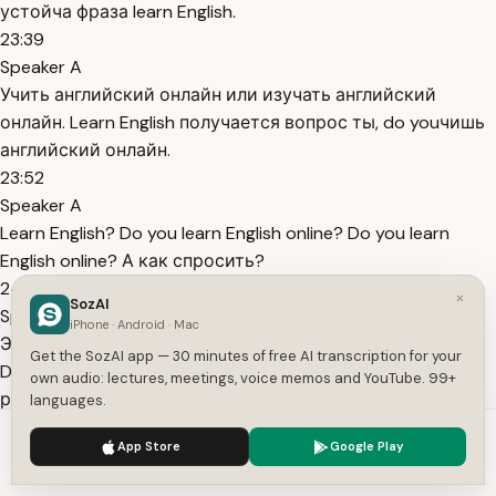
устойча фраза learn English.
23:39
Speaker A
Учить английский онлайн или изучать английский
онлайн. Learn English получается вопрос ты, do youчишь
английский онлайн.
23:52
Speaker A
Learn English? Do you learn English online? Do you learn
English online? А как спросить?
24:00
×
SozAI
Speaker A
iPhone · Android · Mac
Это работает лучше? Так, это раз it, то ставится does.
Get the SozAI app — 30 minutes of free AI transcription for your
Does it работает? Work. Does it work? Лучше better. Это
own audio: lectures, meetings, voice memos and YouTube. 99+
работает лучше. Does it work better?
languages.
24:21
We use cookies to enhance your experience.
Privacy Policy
App Store
Google Play
Speaker A
Accept
Settings
Does it work better? А как правильно спросить? Это