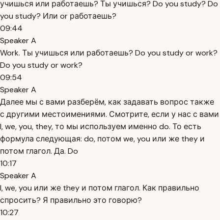
учишься или работаешь? Ты учишься? Do you study? Do
you study? Или or работаешь?
09:44
Speaker A
Work. Ты учишься или работаешь? Do you study or work?
Do you study or work?
09:54
Speaker A
Далее мы с вами разберём, как задавать вопрос также
с другими местоимениями. Смотрите, если у нас с вами
I, we, you, they, то мы используем именно do. То есть
формула следующая: do, потом we, you или же they и
потом глагол. Да. Do
10:17
Speaker A
I, we, you или же they и потом глагол. Как правильно
спросить? Я правильно это говорю?
10:27