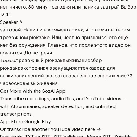
нет ничего. 30 минут сегодня или паника завтра? Выбор
12:45
Speaker A
за тобой. Напиши в комментариях, что лежит в твоём
тревожном рюкзаке. Или, честно признайся, его ещё
нет без осуждения. Главное, что после этого видео он
появится. До встречи.
Topics:
тревожный рюкзак
выживание
сбор
рюкзака
экстренная эвакуация
аптечка
вода для
выживания
легкий рюкзак
спасательное снаряжение
72
часа
основы выживания
Get More with the SozAI App
Transcribe recordings, audio files, and YouTube videos —
with AI summaries, speaker detection, and unlimited
transcriptions.
App Store
Google Play
Or transcribe another YouTube video here →
Free tools:
TXT to SRT
·
SRT Validator
·
Merge SRT
·
Subtitle