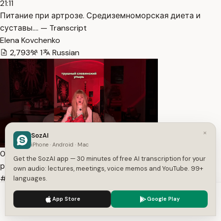
21:11
Питание при артрозе. Средиземноморская диета и
суставы.… — Transcript
Elena Kovchenko
2,793
1
Russian
×
SozAI
iPhone · Android · Mac
0:51
Get the SozAI app — 30 minutes of free AI transcription for your
романтизированный вампир vs славянский упырь
own audio: lectures, meetings, voice memos and YouTube. 99+
#вампир #в… — Transcript
languages.
Полина Стражникова
We use cookies to enhance your experience.
Privacy Policy
App Store
Google Play
101
1
Russian
Accept
Settings