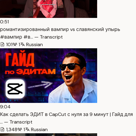
0:51
романтизированный вампир vs славянский упырь
#вампир #в… — Transcript
101
1
Russian
9:04
Как сделать ЭДИТ в CapCut с нуля за 9 минут | Гайд для
… — Transcript
1,348
1
Russian