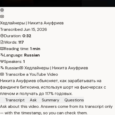
Хедлайнеры | Никита Ануфриев
Transcribed
Jun 15, 2026
Duration:
0:32
Words:
117
Reading time:
1 min
Language:
Russian
Speakers:
1
Russian
Хедлайнеры | Никита Ануфриев
Transcribe a YouTube Video
Никита Ануфриев объясняет, как зарабатывать на
фандинге биткоина, используя шорт на фьючерсах с
плечом и получать до 117% годовых.
Transcript
Ask
Summary
Questions
Ask about this video. Answers come from its transcript only
— with the timestamp, so you can check them.