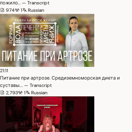
пожило… — Transcript
974
1
Russian
21:11
Питание при артрозе. Средиземноморская диета и
суставы.… — Transcript
2,793
1
Russian