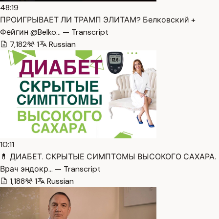
48:19
ПРОИГРЫВАЕТ ЛИ ТРАМП ЭЛИТАМ? Белковский +
Фейгин @Belko… — Transcript
7,182
1
Russian
10:11
💊 ДИАБЕТ. СКРЫТЫЕ СИМПТОМЫ ВЫСОКОГО САХАРА.
Врач эндокр… — Transcript
1,188
1
Russian