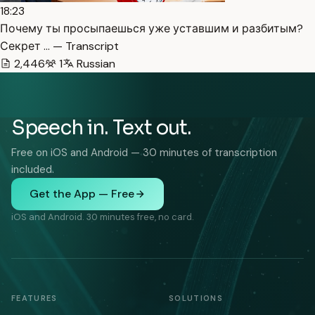
18:23
Почему ты просыпаешься уже уставшим и разбитым?
Секрет … — Transcript
2,446
1
Russian
Speech in. Text out.
Free on iOS and Android — 30 minutes of transcription
included.
Get the App — Free
iOS and Android. 30 minutes free, no card.
FEATURES
SOLUTIONS