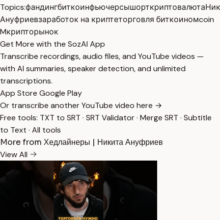
Topics:
фандинг
биткоин
фьючерсы
шорт
криптовалюта
Ник
Ануфриев
заработок на крипте
торговля биткоином
coin
M
крипторынок
Get More with the SozAI App
Transcribe recordings, audio files, and YouTube videos —
with AI summaries, speaker detection, and unlimited
transcriptions.
App Store
Google Play
Or transcribe another YouTube video here →
Free tools:
TXT to SRT
·
SRT Validator
·
Merge SRT
·
Subtitle
to Text
·
All tools
More from Хедлайнеры | Никита Ануфриев
View All