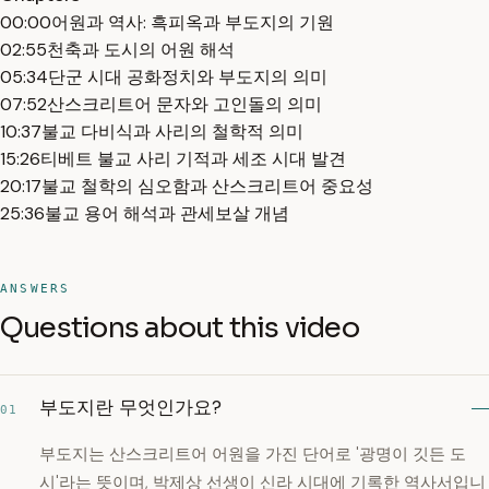
00:00
어원과 역사: 흑피옥과 부도지의 기원
02:55
천축과 도시의 어원 해석
05:34
단군 시대 공화정치와 부도지의 의미
07:52
산스크리트어 문자와 고인돌의 의미
10:37
불교 다비식과 사리의 철학적 의미
15:26
티베트 불교 사리 기적과 세조 시대 발견
20:17
불교 철학의 심오함과 산스크리트어 중요성
25:36
불교 용어 해석과 관세보살 개념
ANSWERS
Questions about this video
부도지란 무엇인가요?
01
부도지는 산스크리트어 어원을 가진 단어로 '광명이 깃든 도
시'라는 뜻이며, 박제상 선생이 신라 시대에 기록한 역사서입니