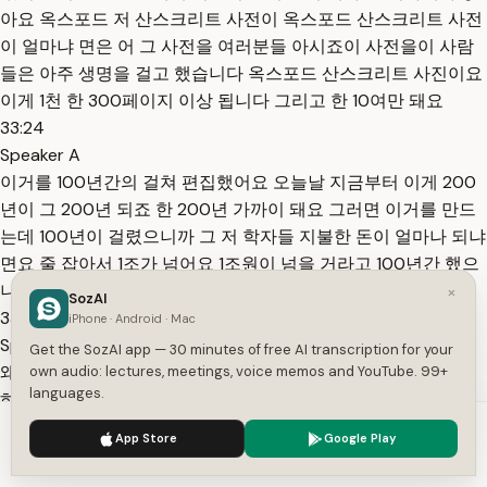
아요 옥스포드 저 산스크리트 사전이 옥스포드 산스크리트 사전
이 얼마냐 면은 어 그 사전을 여러분들 아시죠이 사전을이 사람
들은 아주 생명을 걸고 했습니다 옥스포드 산스크리트 사진이요
이게 1천 한 300페이지 이상 됩니다 그리고 한 10여만 돼요
33:24
Speaker A
이거를 100년간의 걸쳐 편집했어요 오늘날 지금부터 이게 200
년이 그 200년 되죠 한 200년 가까이 돼요 그러면 이거를 만드
는데 100년이 걸렸으니까 그 저 학자들 지불한 돈이 얼마나 되냐
면요 줄 잡아서 1조가 넘어요 1조원이 넘을 거라고 100년간 했으
니까 그런데 이와 같은 어 그 많은 돈을 들여가면서 영국이
×
SozAI
33:53
iPhone · Android · Mac
Speaker A
Get the SozAI app — 30 minutes of free AI transcription for your
왜 하냐면 최고 문명국가 최고 학문의 전당을 만들라고 이렇게
own audio: lectures, meetings, voice memos and YouTube. 99+
languages.
하는 거예요 그러면 나 같은 사람이 이런 저 사전을 만들잖아요
여기 보시면 알 거예요 이거 어마어마한 걸 제가 써놨습니다 여
We use cookies to enhance your experience.
Privacy Policy
App Store
Google Play
기에는 역사가 있고 철학이 있고 어 어원이 있고 내 그런 전이야
Accept
Settings
이거를 만드는데 지금 10년이