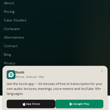
About
Pricing
Case Studies
Compare
Alternatives
Contact
Blog
Privacy
×
Terms
SozAI
iPhone · Android · Mac
DMCA
Get the SozAI app — 30 minutes of free AI transcription for your
own audio: lectures, meetings, voice memos and YouTube. 99+
languages.
We use cookies to enhance your experience.
Privacy Policy
Telegram
Instagram
© 2026 Vastflow. All rights reserved.
App Store
Google Play
Accept
Settings