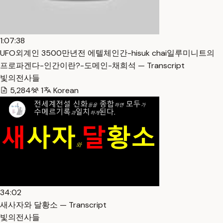
1:07:38
UFO외계인 3500만년전 에텔체인간-hisuk chai일루미니트의
프로파겐다-인간이란?-도메인-채희석 — Transcript
빛의전사들
5,284
1
Korean
34:02
새사자와 달황소 — Transcript
빛의전사들