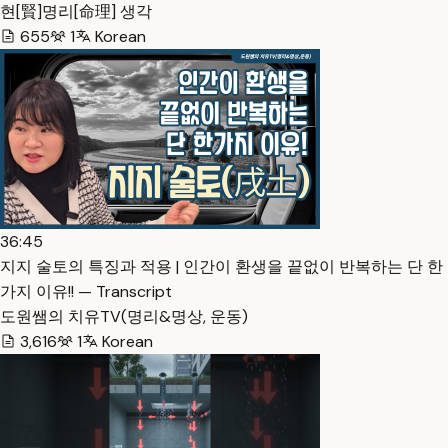
현[賢]명리[命理] 생각
655
1
Korean
36:45
지지 술토의 특징과 적용 | 인간이 환생을 끝없이 반복하는 단 한
가지 이유!! — Transcript
도원쌤의 치유TV(명리&명상, 운동)
3,616
1
Korean