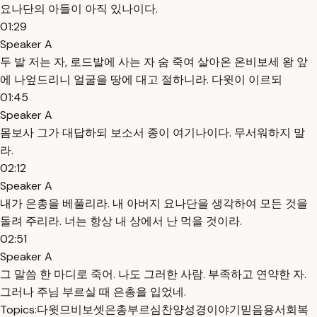
요나단의 아들이 아직 있나이다.
01:29
Speaker A
두 발 저는 자, 로드발에 사는 자 숨 죽여 살아온 온비보세 왕 앞
에 나엎드리니 얼굴을 땅에 대고 절하니라. 다윗이 이르되
01:45
Speaker A
몸보사 그가 대답하되 보소서 종이 여기나이다. 무서워하지 말
라.
02:12
Speaker A
내가 은총을 베풀리라. 내 아버지 요나단을 생각하여 모든 것을
돌려 주리라. 너는 항상 내 상에서 난 먹을 것이라.
02:51
Speaker A
그 말씀 한 마디로 죽어. 나도 그러한 사람. 부족하고 연약한 자.
그러나 주님 부르실 때 은총을 입었네.
Topics:
다윗
므비보셋
은총
부르심
찬양
성경이야기
믿음
용서
회복