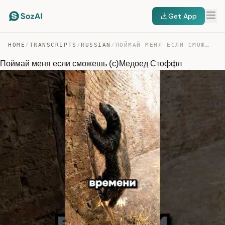
Get App
HOME
/
TRANSCRIPTS
/
RUSSIAN
/
ПОЙМАЙ МЕНЯ ЕСЛИ СМОЖЕШЬ (С)МЕДОЕД СТОФФЛ — TRANSCRIPT
Поймай меня если сможешь (с)Медоед Стоффл