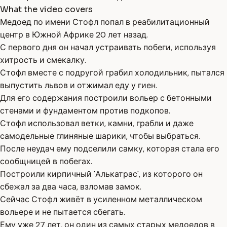
What the video covers
Медоед по имени Стофл попал в реабилитационный
центр в Южной Африке 20 лет назад.
С первого дня он начал устраивать побеги, используя
хитрость и смекалку.
Стофл вместе с подругой грабил холодильник, пытался
выпустить львов и отжимал еду у гиен.
Для его содержания построили вольер с бетонными
стенами и фундаментом против подкопов.
Стофл использовал ветки, камни, грабли и даже
самодельные глиняные шарики, чтобы выбраться.
После неудач ему подселили самку, которая стала его
сообщницей в побегах.
Построили кирпичный 'Алькатрас', из которого он
сбежал за два часа, взломав замок.
Сейчас Стофл живёт в усиленном металлическом
вольере и не пытается сбегать.
Ему уже 27 лет, он один из самых старых медоедов в