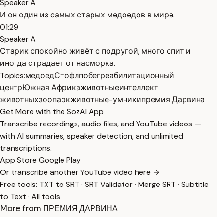
Speaker A
И он один из самых старых медоедов в мире.
01:29
Speaker A
Старик спокойно живёт с подругой, много спит и
иногда страдает от насморка.
Topics:
медоед
Стофл
побег
реабилитационный
центр
Южная Африка
животные
интеллект
животных
зоопарк
животные-умники
премия Дарвина
Get More with the SozAI App
Transcribe recordings, audio files, and YouTube videos —
with AI summaries, speaker detection, and unlimited
transcriptions.
App Store
Google Play
Or transcribe another YouTube video here →
Free tools:
TXT to SRT
·
SRT Validator
·
Merge SRT
·
Subtitle
to Text
·
All tools
More from ПРЕМИЯ ДАРВИНА