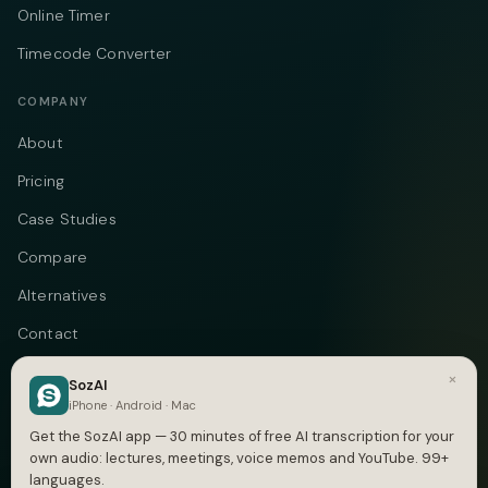
Online Timer
Timecode Converter
COMPANY
About
Pricing
Case Studies
Compare
Alternatives
Contact
Blog
×
SozAI
iPhone · Android · Mac
Privacy
Get the SozAI app — 30 minutes of free AI transcription for your
Terms
own audio: lectures, meetings, voice memos and YouTube. 99+
languages.
DMCA