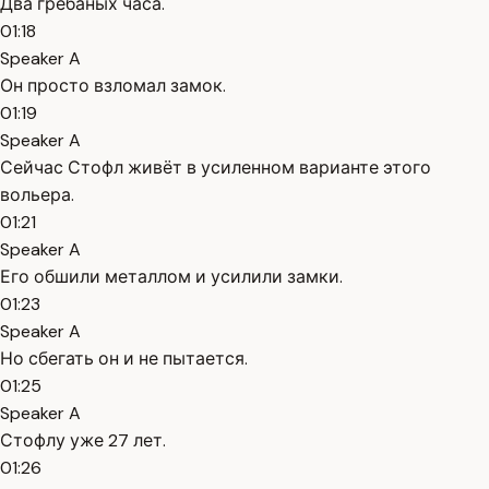
Два грёбаных часа.
01:18
Speaker A
Он просто взломал замок.
01:19
Speaker A
Сейчас Стофл живёт в усиленном варианте этого
вольера.
01:21
Speaker A
Его обшили металлом и усилили замки.
01:23
Speaker A
Но сбегать он и не пытается.
01:25
Speaker A
Стофлу уже 27 лет.
01:26