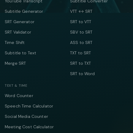
YouTube Transcript
Subtitle Converter
Subtitle Generator
VTT ↔ SRT
SRT Generator
SRT to VTT
SRT Validator
SBV to SRT
Time Shift
ASS to SRT
Subtitle to Text
TXT to SRT
Merge SRT
SRT to TXT
SRT to Word
TEXT & TIME
Word Counter
Speech Time Calculator
Social Media Counter
Meeting Cost Calculator