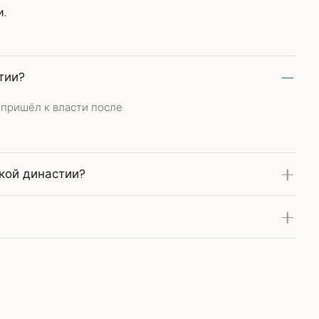
и.
тии?
 пришёл к власти после
кой династии?