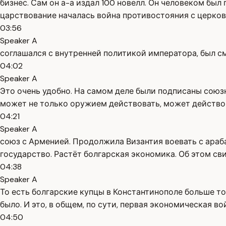
бизнес. Сам он а-а издал 100 новелл. Он человеком был
царствование началась война противостояния с церков
03:56
Speaker A
соглашался с внутренней политикой императора, был см
04:02
Speaker A
Это очень удобно. На самом деле были подписаны союз
может не только оружием действовать, может действов
04:21
Speaker A
союз с Арменией. Продолжила Византия воевать с араба
государство. Растёт болгарская экономика. Об этом с
04:38
Speaker A
То есть болгарские купцы в Константинополе больше тор
было. И это, в общем, по сути, первая экономическая в
04:50