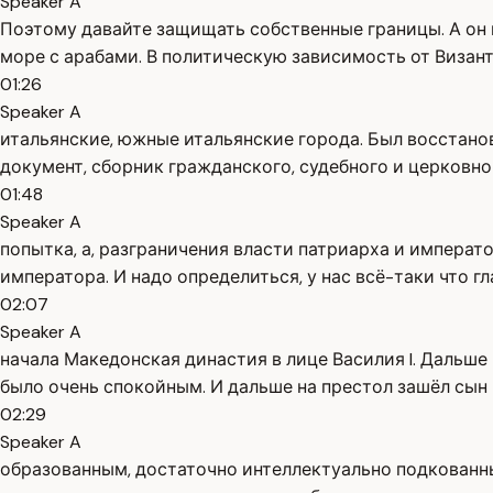
Speaker A
Поэтому давайте защищать собственные границы. А он 
море с арабами. В политическую зависимость от Визант
01:26
Speaker A
итальянские, южные итальянские города. Был восстано
документ, сборник гражданского, судебного и церковного
01:48
Speaker A
попытка, а, разграничения власти патриарха и императ
императора. И надо определиться, у нас всё-таки что г
02:07
Speaker A
начала Македонская династия в лице Василия I. Дальш
было очень спокойным. И дальше на престол зашёл сын В
02:29
Speaker A
образованным, достаточно интеллектуально подкованным.