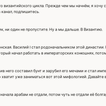
о византийского цикла. Прежде чем мы начнём, я хочу ск
 канал, подпишитесь.
, ни один не пропустите. Ну а мы дальше. В Византию.
ская. Василий I стал родоначальником этой династии. П
торый начал работать в императорских конюшнях, потом
 него составил бунт и зарубил его мечами и стал импер
о хватит уже заниматься вот этой мифологией. Давайте
начала арабам не отдали, потом чуть не отдали её болга