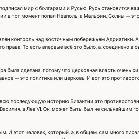
подписал мир с болгарами и Русью. Русь становится ва
ии в тот момент попал Неаполь, а Мальфии, Солны — эт
влен контроль над восточным побережьем Адриатики. А
 права. То есть впервые всё это было, а, соединено в о
ора была сделана, потому что церковная власть очень с
лавное — это политика или церковь. И вот это противос
е всю последующую историю Византии это противостоян
асилия, а Лев VI. Он, может быть, был не сильнейшим г
 И этот человек, который, э, в общем, сам много писал.