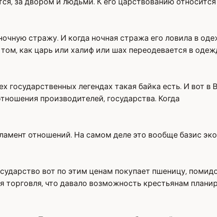
ся, за двором и людьми. К его царствованию относится 
очную стражу. И когда ночная стража его ловила в одеж
о том, как царь или халиф или шах переодевается в одеж
х государственных легендах такая байка есть. И вот в В
отношения производителей, государства. Когда
гламент отношений. На самом деле это вообще базис эк
сударство вот по этим ценам покупает пшеницу, помидо
ся торговля, что давало возможность крестьянам плани