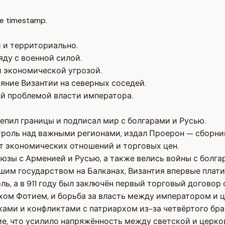
e timestamp.
 и территориально.
ду с военной силой.
 экономической угрозой.
яние Византии на северных соседей.
й проблемой власти императора.
епил границы и подписал мир с болгарами и Русью.
нтроль над важными регионами, издал Проерон — сборни
т экономических отношений и торговых цен.
юзы с Арменией и Русью, а также велись войны с болга
им государством на Балканах, Византия впервые платит
ль, а в 911 году был заключён первый торговый договор 
хом Фотием, и борьба за власть между императором и 
ками и конфликтами с патриархом из-за четвёртого бра
е, что усилило напряжённость между светской и церко