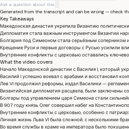
Generated from the transcript and can be wrong — check th
Key Takeaways
Македонская династия укрепила Византию политически
Дипломатия стала важным инструментом Византии наря
Болгария под Симеоном стала серьёзным соперником и
Крещение Руси и первые договоры с Русью усилили вли
Внутренние конфликты с церковью оставались ключево
What the video covers
Начало Македонской династии с Василия I, который укр
Василий I успешно воевал с арабами и восстановил ко
Лев VI продолжил реформы, издал Василики — регламен
Византийская дипломатия расцвела, были заключены со
Болгары под управлением царя Симеона стали сильнейш
В 907 году князь Олег совершил набег на Константинопо
Внутренние конфликты с церковью, особенно с патриар
Личная жизнь Льва VI была сложной, с несколькими бра
Во время службы в храме на императора было покушени