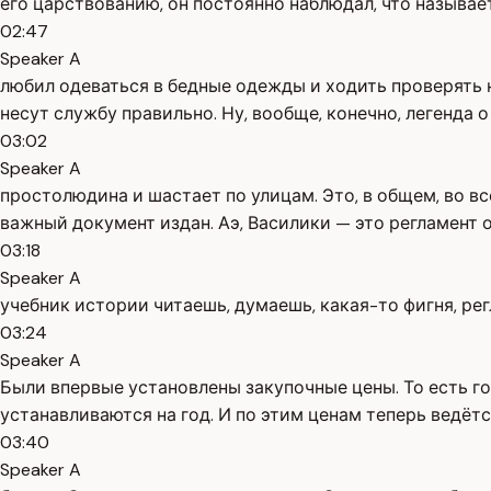
его царствованию, он постоянно наблюдал, что называет
02:47
Speaker A
любил одеваться в бедные одежды и ходить проверять н
несут службу правильно. Ну, вообще, конечно, легенда 
03:02
Speaker A
простолюдина и шастает по улицам. Это, в общем, во все
важный документ издан. Аэ, Василики — это регламент 
03:18
Speaker A
учебник истории читаешь, думаешь, какая-то фигня, ре
03:24
Speaker A
Были впервые установлены закупочные цены. То есть го
устанавливаются на год. И по этим ценам теперь ведёт
03:40
Speaker A