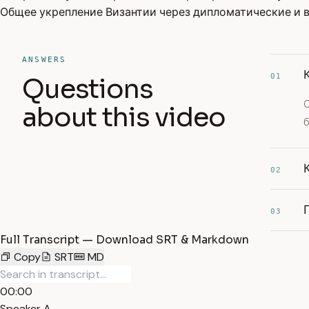
Общее укрепление Византии через дипломатические и 
ANSWERS
01
Questions
about this video
б
02
03
Full Transcript — Download SRT & Markdown
Copy
SRT
MD
00:00
Speaker A