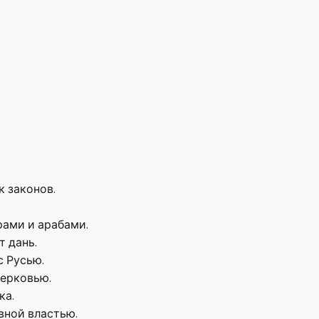
к законов.
рами и арабами.
 дань.
с Русью.
церковью.
ка.
вной властью.