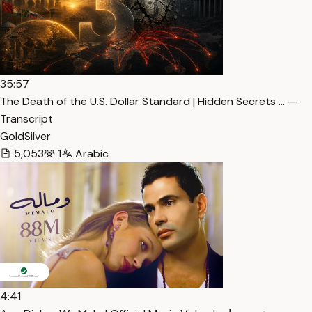
35:57
The Death of the U.S. Dollar Standard | Hidden Secrets … —
Transcript
GoldSilver
5,053
1
Arabic
4:41