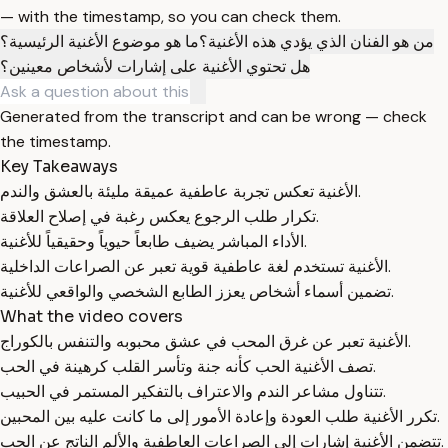
— with the timestamp, so you can check them.
من هو الفنان الذي يؤدي هذه الأغنية؟
ما هو موضوع الأغنية الرئيسية؟
هل تحتوي الأغنية على إشارات لأشخاص معينين؟
Generated from the transcript and can be wrong — check
the timestamp.
Key Takeaways
الأغنية تعكس تجربة عاطفية عميقة مليئة بالعشق والندم.
تكرار طلب الرجوع يعكس رغبة في إصلاح العلاقة.
الأداء المباشر يضيف طابعاً حيوياً وحقيقياً للأغنية.
الأغنية تستخدم لغة عاطفية قوية تعبر عن الصراعات الداخلية.
تضمين أسماء أشخاص يعزز الطابع الشخصي والواقعي للأغنية.
What the video covers
الأغنية تعبر عن غرق المحب في عشق محبوبه والتنفس بالكوراج.
تصف الأغنية الحب كأنه جنة وتأسر القلب كرهينة في الحب.
تتناول مشاعر الندم والاعتراف بالتفكير المستمر في الحبيب.
تكرر الأغنية طلب العودة وإعادة الأمور إلى ما كانت عليه بين المحبين.
تتضمن الأغنية إشارات إلى الصراعات العاطفية والألم الناتج عن الحب.