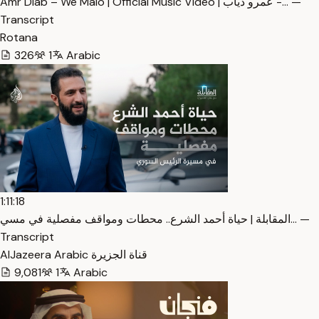
Amr Diab – We Malo | Official Music Video | عمرو دياب -… —
Transcript
Rotana
326
1
Arabic
1:11:18
المقابلة | حياة أحمد الشرع.. محطات ومواقف مفصلية في مسي… —
Transcript
AlJazeera Arabic قناة الجزيرة
9,081
1
Arabic