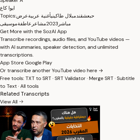
Speaker A
ايوا كاع
Topics:
عرض
أغنية عربية
بلال طاكيني
ندم
عشق
حب
موسيقى
عاطفة
مشاعر
2023
مباشر
Get More with the SozAI App
Transcribe recordings, audio files, and YouTube videos —
with AI summaries, speaker detection, and unlimited
transcriptions.
App Store
Google Play
Or transcribe another YouTube video here →
Free tools:
TXT to SRT
·
SRT Validator
·
Merge SRT
·
Subtitle
to Text
·
All tools
Related Transcripts
View All