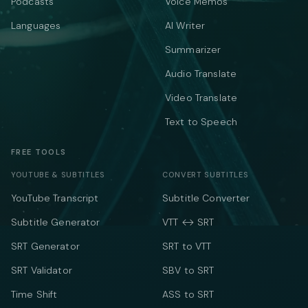
Podcasts
Voice Memos
Languages
AI Writer
Summarizer
Audio Translate
Video Translate
Text to Speech
FREE TOOLS
YOUTUBE & SUBTITLES
CONVERT SUBTITLES
YouTube Transcript
Subtitle Converter
Subtitle Generator
VTT ↔ SRT
SRT Generator
SRT to VTT
SRT Validator
SBV to SRT
Time Shift
ASS to SRT