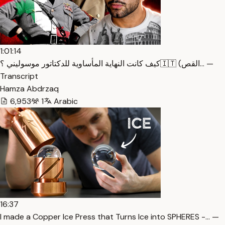
1:01:14
كيف كانت النهاية المأساوية للدكتاتور موسوليني ؟🇮🇹 (القص… —
Transcript
Hamza Abdrzaq
6,953
1
Arabic
16:37
I made a Copper Ice Press that Turns Ice into SPHERES -… —