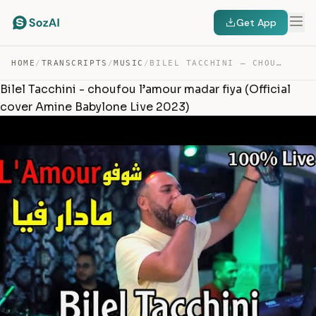
Get App
HOME
/
TRANSCRIPTS
/
MUSIC
/
BILEL TACCHINI – CHOUFOU L’AMOUR MADAR FIYA (OFFICIAL C… — TRANSCRIPT
Bilel Tacchini - choufou l’amour madar fiya (Official
cover Amine Babylone Live 2023)