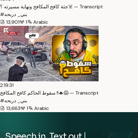
جثة كافح المكافح ونهاية مسيرته ؟☠️ — Transcript
#بني_ دربحه
13,901
1
Arabic
2:19:31
سقوط الحاكم كافح المكافح !!🔥😱 — Transcript
#بني_ دربحه
13,663
1
Arabic
Speech in. Text out.