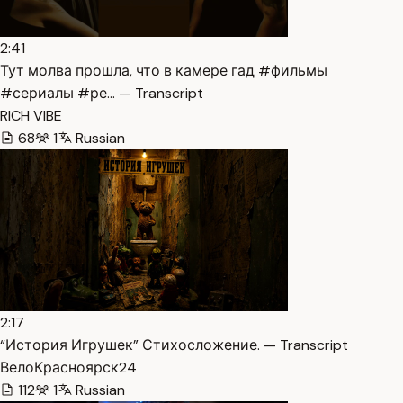
2:41
Тут молва прошла, что в камере гад #фильмы
#сериалы #ре… — Transcript
RICH VIBE
68
1
Russian
2:17
“История Игрушек” Стихосложение. — Transcript
ВелоКрасноярск24
112
1
Russian