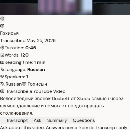
Гохисыч
Transcribed
May 25, 2026
Duration:
0:45
Words:
120
Reading time:
1 min
Language:
Russian
Speakers:
1
Russian
Гохисыч
Transcribe a YouTube Video
Велосипедный звонок Duabellt от Skoda слышен через
шумоподавление и помогает предотвращать
столкновения.
Transcript
Ask
Summary
Questions
Ask about this video. Answers come from its transcript only