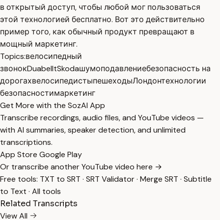
в открытый доступ, чтобы любой мог пользоваться
этой технологией бесплатно. Вот это действительно
пример того, как обычный продукт превращают в
мощный маркетинг.
Topics:
велосипедный
звонок
Duabellt
Skoda
шумоподавление
безопасность на
дорогах
велосипедисты
пешеходы
Лондон
технологии
безопасности
маркетинг
Get More with the SozAI App
Transcribe recordings, audio files, and YouTube videos —
with AI summaries, speaker detection, and unlimited
transcriptions.
App Store
Google Play
Or transcribe another YouTube video here →
Free tools:
TXT to SRT
·
SRT Validator
·
Merge SRT
·
Subtitle
to Text
·
All tools
Related Transcripts
View All