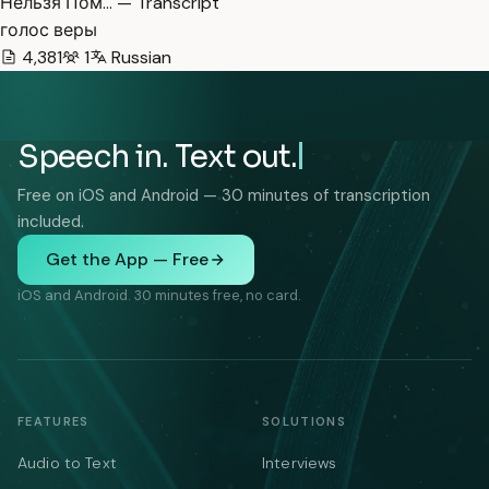
Нельзя Пом… — Transcript
голос веры
4,381
1
Russian
Speech in. Text out.
Free on iOS and Android — 30 minutes of transcription
included.
Get the App — Free
iOS and Android. 30 minutes free, no card.
FEATURES
SOLUTIONS
Audio to Text
Interviews