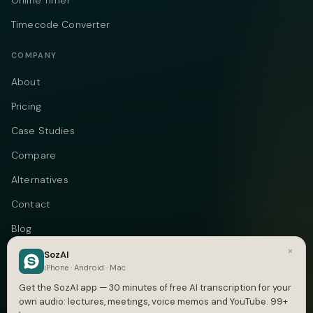
Online Timer
Timecode Converter
COMPANY
About
Pricing
Case Studies
Compare
Alternatives
Contact
Blog
×
Privacy
SozAI
iPhone · Android · Mac
Terms
Get the SozAI app — 30 minutes of free AI transcription for your
own audio: lectures, meetings, voice memos and YouTube. 99+