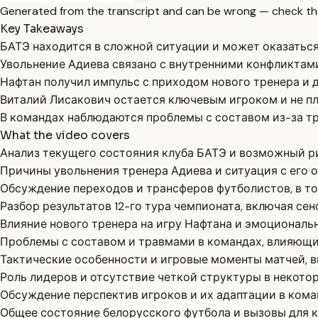
Generated from the transcript and can be wrong — check th
Key Takeaways
БАТЭ находится в сложной ситуации и может оказаться 
Увольнение Адиева связано с внутренними конфликтам
Нафтан получил импульс с приходом нового тренера и д
Виталий Лисакович остается ключевым игроком и не пл
В командах наблюдаются проблемы с составом из-за тр
What the video covers
Анализ текущего состояния клуба БАТЭ и возможный ри
Причины увольнения тренера Адиева и ситуация с его 
Обсуждение переходов и трансферов футболистов, в то
Разбор результатов 12-го тура чемпионата, включая с
Влияние нового тренера на игру Нафтана и эмоционал
Проблемы с составом и травмами в командах, влияющие
Тактические особенности и игровые моменты матчей, в
Роль лидеров и отсутствие четкой структуры в некотор
Обсуждение перспектив игроков и их адаптации в кома
Общее состояние белорусского футбола и вызовы для к