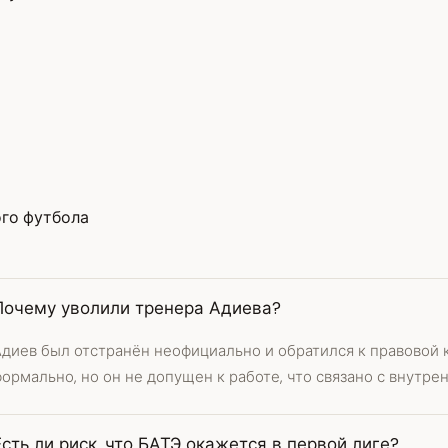
го футбола
Почему уволили тренера Адиева?
Адиев был отстранён неофициально и обратился к правовой 
ормально, но он не допущен к работе, что связано с внутре
Есть ли риск, что БАТЭ окажется в первой лиге?