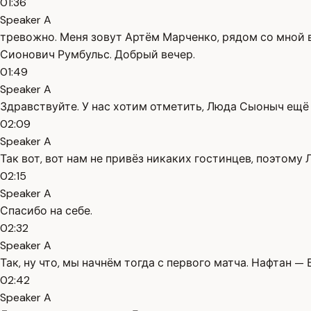
01:36
Speaker A
тревожно. Меня зовут Артём Марченко, рядом со мной в
Сионович Румбульс. Добрый вечер.
01:49
Speaker A
Здравствуйте. У нас хотим отметить, Люда Сыоныч ещё 
02:09
Speaker A
Так вот, вот нам не привёз никаких гостинцев, поэтому
02:15
Speaker A
Спасибо на себе.
02:32
Speaker A
Так, ну что, мы начнём тогда с первого матча. Нафтан —
02:42
Speaker A