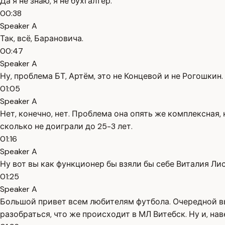
Да я не знаю, я не бухгалтер.
00:38
Speaker A
Так, всё, Барановича.
00:47
Speaker A
Ну, проблема БТ, Артём, это не Концевой и не Рогошкин.
01:05
Speaker A
Нет, конечно, нет. Проблема она опять же комплексная,
сколько не доиграли до 25-3 лет.
01:16
Speaker A
Ну вот вы как функционер бы взяли бы себе Виталия Ли
01:25
Speaker A
Большой привет всем любителям футбола. Очередной в
разобраться, что же происходит в МЛ Витебск. Ну и, на