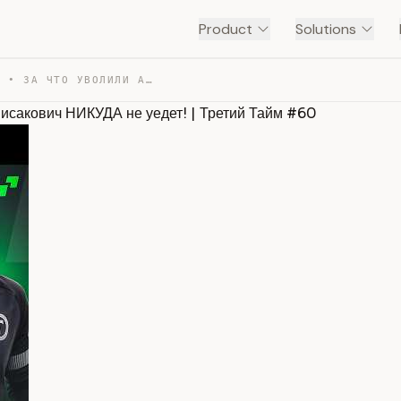
Product
Solutions
БАТЭ – В ПЕРВУЮ ЛИГУ? • ЗА ЧТО УВОЛИЛИ АДИЕВА? • ЛИСАКО… — TRANSCRIPT
сакович НИКУДА не уедет! | Третий Тайм #60