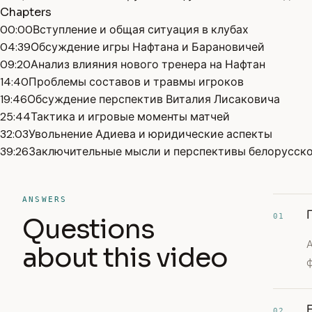
Chapters
00:00
Вступление и общая ситуация в клубах
04:39
Обсуждение игры Нафтана и Барановичей
09:20
Анализ влияния нового тренера на Нафтан
14:40
Проблемы составов и травмы игроков
19:46
Обсуждение перспектив Виталия Лисаковича
25:44
Тактика и игровые моменты матчей
32:03
Увольнение Адиева и юридические аспекты
39:26
Заключительные мысли и перспективы белорусско
ANSWERS
01
Questions
about this video
ф
02