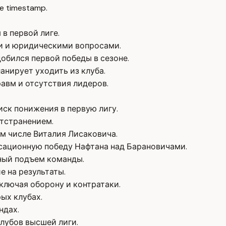
e timestamp.
в первой лиге.
и и юридическими вопросами.
обился первой победы в сезоне.
анирует уходить из клуба.
авм и отсутствия лидеров.
ск понижения в первую лигу.
отстранением.
м числе Виталия Лисаковича.
енсационную победу Нафтана над Барановичами.
ьный подъем команды.
 на результаты.
ключая оборону и контратаки.
ых клубах.
ндах.
лубов высшей лиги.