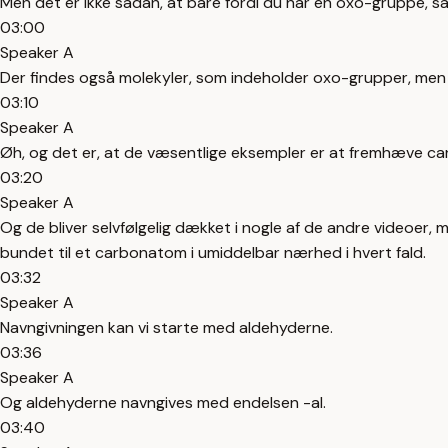
Men det er ikke sådan, at bare fordi du har en oxo-gruppe, så
03:00
Speaker A
Der findes også molekyler, som indeholder oxo-grupper, men 
03:10
Speaker A
Øh, og det er, at de væsentlige eksempler er at fremhæve car
03:20
Speaker A
Og de bliver selvfølgelig dækket i nogle af de andre videoer,
bundet til et carbonatom i umiddelbar nærhed i hvert fald.
03:32
Speaker A
Navngivningen kan vi starte med aldehyderne.
03:36
Speaker A
Og aldehyderne navngives med endelsen -al.
03:40