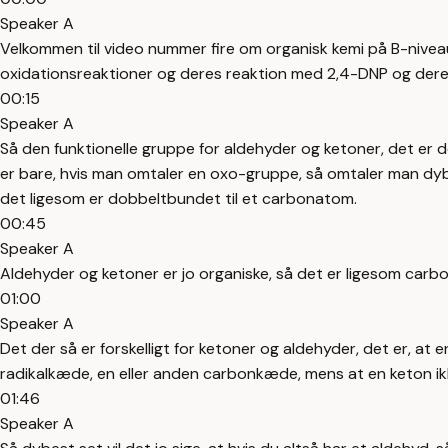
Speaker A
Velkommen til video nummer fire om organisk kemi på B-niveau
oxidationsreaktioner og deres reaktion med 2,4-DNP og dere
00:15
Speaker A
Så den funktionelle gruppe for aldehyder og ketoner, det er 
er bare, hvis man omtaler en oxo-gruppe, så omtaler man dybes
det ligesom er dobbeltbundet til et carbonatom.
00:45
Speaker A
Aldehyder og ketoner er jo organiske, så det er ligesom carb
01:00
Speaker A
Det der så er forskelligt for ketoner og aldehyder, det er, 
radikalkæde, en eller anden carbonkæde, mens at en keton ik
01:46
Speaker A