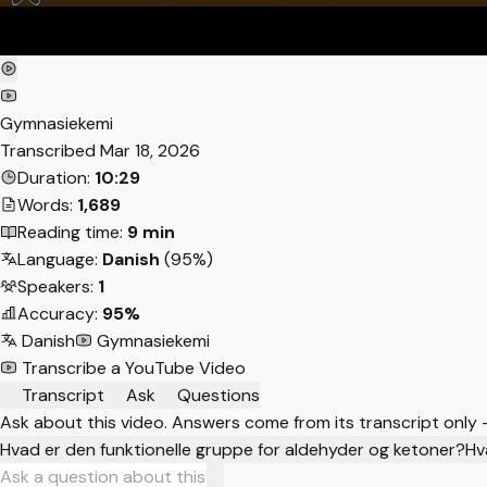
Gymnasiekemi
Transcribed
Mar 18, 2026
Duration:
10:29
Words:
1,689
Reading time:
9 min
Language:
Danish
(95%)
Speakers:
1
Accuracy:
95%
Danish
Gymnasiekemi
Transcribe a YouTube Video
Transcript
Ask
Questions
Ask about this video. Answers come from its transcript only
Hvad er den funktionelle gruppe for aldehyder og ketoner?
Hv