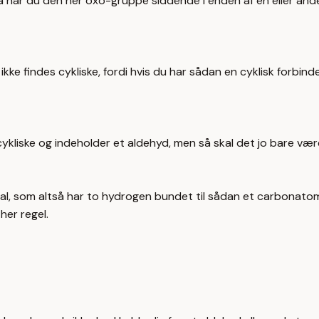
d, så har du den her oxo-gruppe siddende i enden af en eller a
ke findes cykliske, fordi hvis du har sådan en cyklisk forbindel
ykliske og indeholder et aldehyd, men så skal det jo bare være
al, som altså har to hydrogen bundet til sådan et carbonato
her regel.