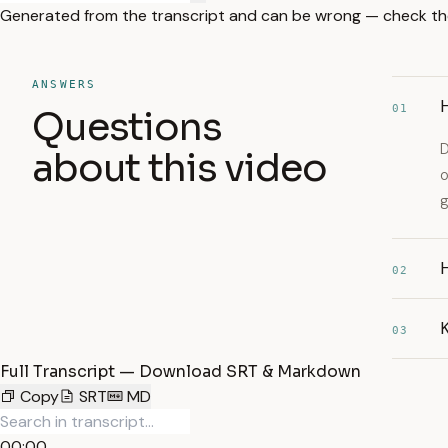
Generated from the transcript and can be wrong — check th
ANSWERS
H
01
Questions
D
about this video
o
g
H
02
K
03
Full Transcript — Download SRT & Markdown
Copy
SRT
MD
00:00