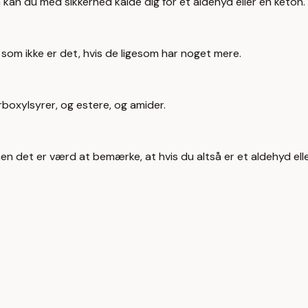
 kan du med sikkerhed kalde dig for et aldehyd eller en keton.
som ikke er det, hvis de ligesom har noget mere.
boxylsyrer, og estere, og amider.
 men det er værd at bemærke, at hvis du altså er et aldehyd e