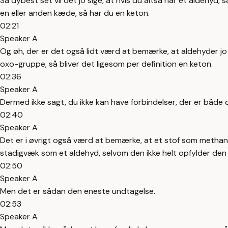
Så dybest set vil det jo sige, at hvis du altså har et aldehy
en eller anden kæde, så har du en keton.
02:21
Speaker A
Og øh, der er det også lidt værd at bemærke, at aldehyder jo ik
oxo-gruppe, så bliver det ligesom per definition en keton.
02:36
Speaker A
Dermed ikke sagt, du ikke kan have forbindelser, der er både c
02:40
Speaker A
Det er i øvrigt også værd at bemærke, at et stof som methan
stadigvæk som et aldehyd, selvom den ikke helt opfylder den 
02:50
Speaker A
Men det er sådan den eneste undtagelse.
02:53
Speaker A