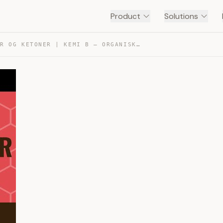
Product
Solutions
ALDEHYDER OG KETONER | KEMI B – ORGANISK KEMI 4 — TRANSCRIPT