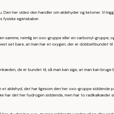
. Den her video den handler om aldehyder og ketoner. Vi kigge
s fysiske egenskaber.
den samme, nemlig en oxo-gruppe eller en carbonyl-gruppe, og
t set bare, at man har et oxygen, der er dobbeltbundet til et
onkæden, de er bundet til, så man kan sige, at man kan bruge
at en et aldehyd, det har ligesom den her oxo-gruppe siddende
ke har det her hydrogen siddende, men har to radikalkæder si