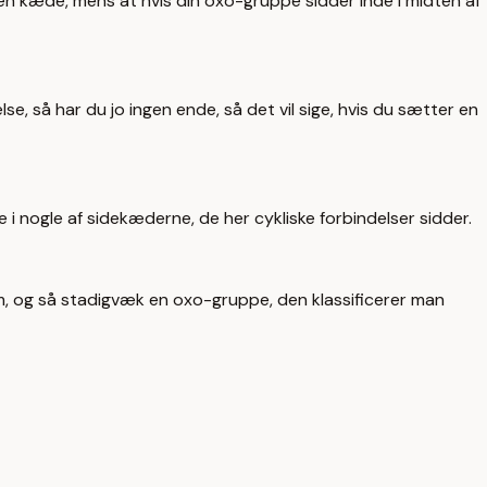
nden kæde, mens at hvis din oxo-gruppe sidder inde i midten af
se, så har du jo ingen ende, så det vil sige, hvis du sætter en
 i nogle af sidekæderne, de her cykliske forbindelser sidder.
m, og så stadigvæk en oxo-gruppe, den klassificerer man