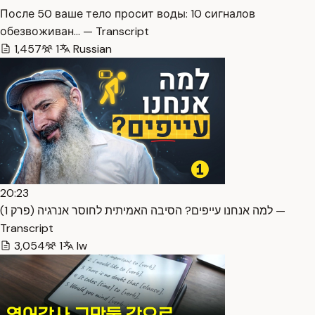
После 50 ваше тело просит воды: 10 сигналов
обезвоживан… — Transcript
1,457
1
Russian
20:23
למה אנחנו עייפים? הסיבה האמיתית לחוסר אנרגיה (פרק 1) —
Transcript
3,054
1
Iw