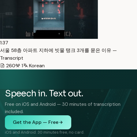
1:37
서울 58층 아파트 지하에 빗물 탱크 3개를 묻은 이유 —
Transcript
260
1
Korean
Speech in. Text out.
Free on iOS and Android — 30 minutes of transcription
included.
Get the App — Free
iOS and Android. 30 minutes free, no card.