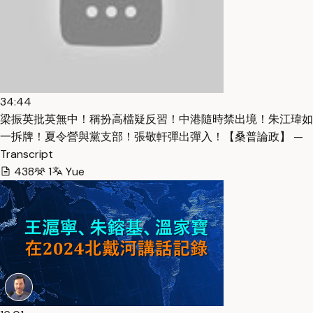
34:44
梁振英批英無中！稱扮高檔疑反習！中港隨時禁出境！朱江瑋如
一拆牌！夏令營與黨支部！張敬軒彈出彈入！【桑普論政】 —
Transcript
438
1
Yue