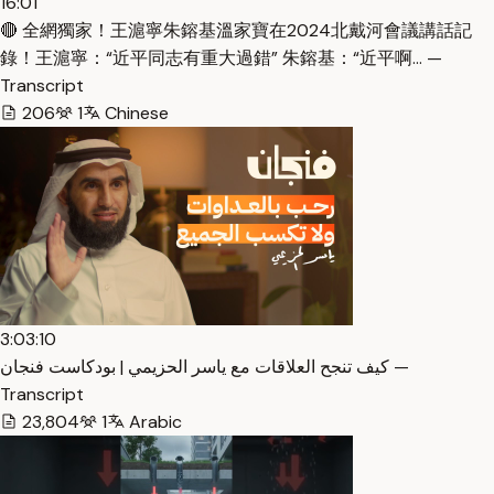
16:01
🔴 全網獨家！王滬寧朱鎔基溫家寶在2024北戴河會議講話記
錄！王滬寧：“近平同志有重大過錯” 朱鎔基：“近平啊… —
Transcript
206
1
Chinese
3:03:10
كيف تنجح العلاقات مع ياسر الحزيمي | بودكاست فنجان —
Transcript
23,804
1
Arabic