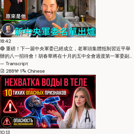
18:42
🔴 重磅！下一届中央軍委已經成立，老軍頭集體抵制習近平舉
辦的八一招待會！胡春華將在十月的五中全會過渡第一軍委副…
— Transcript
288
1
Chinese
10:13