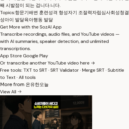
째 시발점이 되는 겁니다.니다.
Topics:
항문기
배변 훈련
성격 형성
자기 조절력
자립심
사회성
청결
성
아이 발달
육아
행동 발달
Get More with the SozAI App
Transcribe recordings, audio files, and YouTube videos —
with AI summaries, speaker detection, and unlimited
transcriptions.
App Store
Google Play
Or transcribe another YouTube video here →
Free tools:
TXT to SRT
·
SRT Validator
·
Merge SRT
·
Subtitle
to Text
·
All tools
More from 온유한오늘
View All