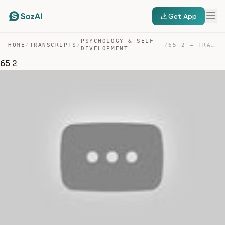
Get App
PSYCHOLOGY & SELF-
HOME
/
TRANSCRIPTS
/
/
65 2 — TRANSCRIPT
DEVELOPMENT
65 2