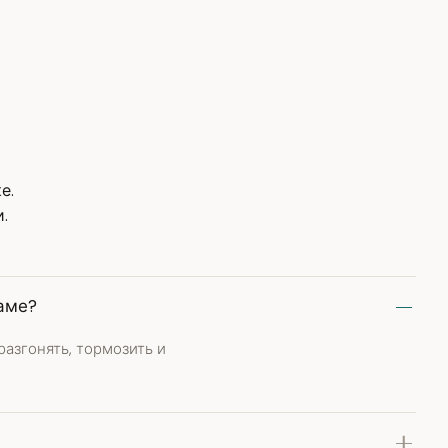
е.
.
аме?
азгонять, тормозить и