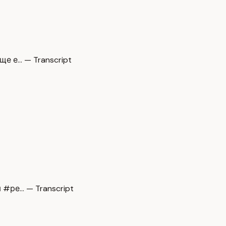
е е… — Transcript
#ре… — Transcript