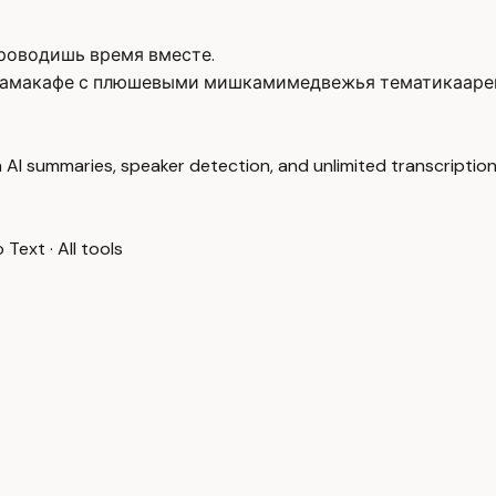
проводишь время вместе.
ама
кафе с плюшевыми мишками
медвежья тематика
аре
 AI summaries, speaker detection, and unlimited transcription
o Text
·
All tools