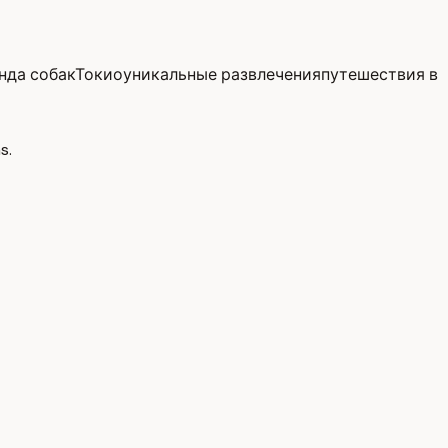
нда собак
Токио
уникальные развлечения
путешествия в
s.