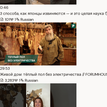
0:46
3 способа, как японцы извиняются — и это целая наука 
101
1
Russian
29:53
Живой дом: тёплый пол без электричества // FORUMHOUS
3,283
1
Russian