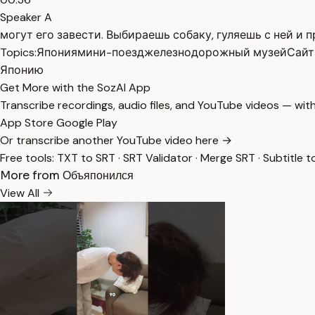
Speaker A
могут его завести. Выбираешь собаку, гуляешь с ней и 
Topics:
Япония
мини-поезд
железнодорожный музей
Сайт
Японию
Get More with the SozAI App
Transcribe recordings, audio files, and YouTube videos — with
App Store
Google Play
Or transcribe another YouTube video here →
Free tools:
TXT to SRT
·
SRT Validator
·
Merge SRT
·
Subtitle t
More from Объяпонился
View All