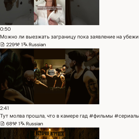
0:50
Можно ли выезжать заграницу пока заявление на убежищ
229
1
Russian
2:41
Тут молва прошла, что в камере гад #фильмы #сериалы 
68
1
Russian