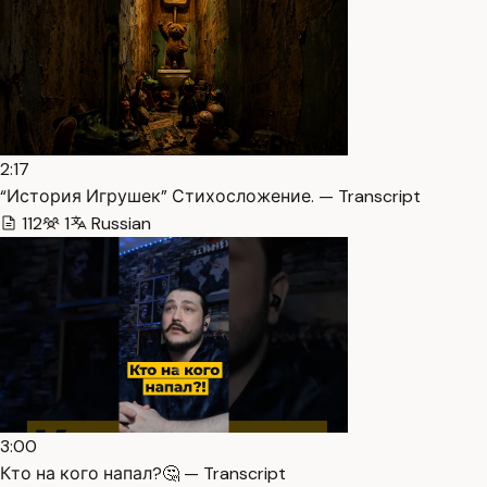
2:17
“История Игрушек” Стихосложение. — Transcript
112
1
Russian
3:00
Кто на кого напал?🤔 — Transcript