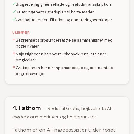
Brugervenlig grænseflade og realtidstransskription
Relativt generøs gratisplan til korte møder
God højttaleridentifikation og annoteringsværktøjer
ULEMPER
Begrænset sprogunderstøttelse sammenlignet med
nogle rivaler
Nøjagtigheden kan være inkonsekvent i støjende
omgivelser
Gratisplanen har strenge månedlige og per-samtale-
begrænsninger
4. Fathom
— Bedst til Gratis, højkvalitets AI-
mødeopsummeringer og højdepunkter
Fathom er en AI-mødeassistent, der roses