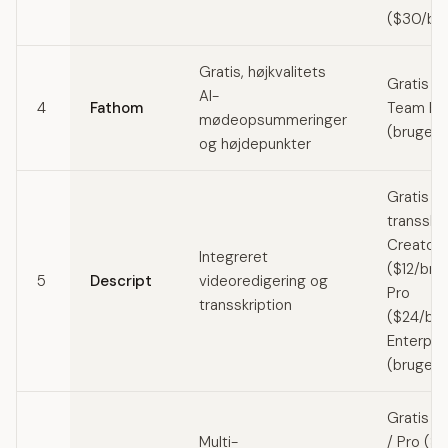
($30/br
Gratis, højkvalitets
Gratis (
AI-
4
Fathom
Team Edi
mødeopsummeringer
(brugerd
og højdepunkter
Gratis (1
transskr
Creator
Integreret
($12/bru
5
Descript
videoredigering og
Pro
transskription
($24/bru
Enterpri
(brugerd
Gratis (
Multi-
/ Pro ($