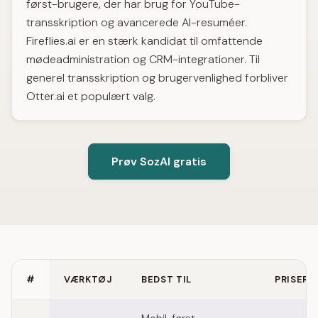
først-brugere, der har brug for YouTube-
transskription og avancerede AI-resuméer.
Fireflies.ai er en stærk kandidat til omfattende
mødeadministration og CRM-integrationer. Til
generel transskription og brugervenlighed forbliver
Otter.ai et populært valg.
Prøv SozAI gratis
#
VÆRKTØJ
BEDST TIL
PRISER
Quick comparison of tl;dv alternatives