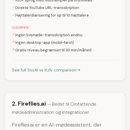
100+ sprog med tidsstempler på ordniveau
Direkte YouTube URL-transskription
Højttalerdiarisering for op til 10 højttalere
ULEMPER
Ingen livemøde-transskription endnu
Ingen desktop-app (mobil-først)
Gratis niveau begrænset til 30 min/måned
See full SozAI vs tl;dv comparison
2. Fireflies.ai
— Bedst til Omfattende
mødeadministration og integrationer
Fireflies.ai er en AI-mødeassistent, der