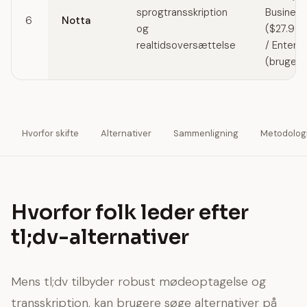
sprogtransskription
Business
6
Notta
og
($27.99
realtidsoversættelse
/ Enterpr
(brugerd
Hvorfor skifte
Alternativer
Sammenligning
Metodolog
Hvorfor folk leder efter
tl;dv-alternativer
Mens tl;dv tilbyder robust mødeoptagelse og
transskription, kan brugere søge alternativer på