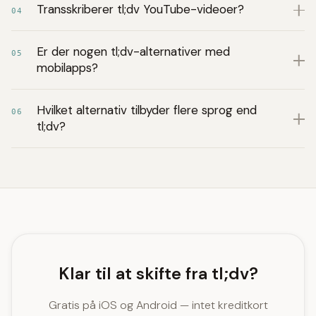
Transskriberer tl;dv YouTube-videoer?
04
Er der nogen tl;dv-alternativer med
05
mobilapps?
Hvilket alternativ tilbyder flere sprog end
06
tl;dv?
Klar til at skifte fra tl;dv?
Gratis på iOS og Android — intet kreditkort