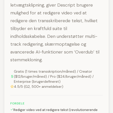
letvægtsklipning, giver Descript brugere
mulighed for at redigere video ved at
redigere den transskriberede tekst, hvilket
tilbyder en kraftfuld suite til
indholdsskabelse. Den understøtter multi-
track redigering, skærmoptagelse og
avancerede AI-funktioner som ‘Overdub’ til
stemmekloning.
Gratis (1 times transskription/måned) / Creator
($12/bruger/måned) / Pro ($24/bruger/måned) /
Enterprise (brugerdefineret)
4.5/5 (G2, 500+ anmeldelser)
FORDELE
Rediger video ved at redigere tekst (revolutionerende