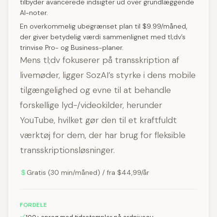
tilbyder avancerede indsigter ud over grundlæggende
AI-noter.
En overkommelig ubegrænset plan til $9.99/måned,
der giver betydelig værdi sammenlignet med tl;dv’s
trinvise Pro- og Business-planer.
Mens tl;dv fokuserer på transskription af
livemøder, ligger SozAI’s styrke i dens mobile
tilgængelighed og evne til at behandle
forskellige lyd-/videokilder, herunder
YouTube, hvilket gør den til et kraftfuldt
værktøj for dem, der har brug for fleksible
transskriptionsløsninger.
Gratis (30 min/måned) / fra $44,99/år
FORDELE