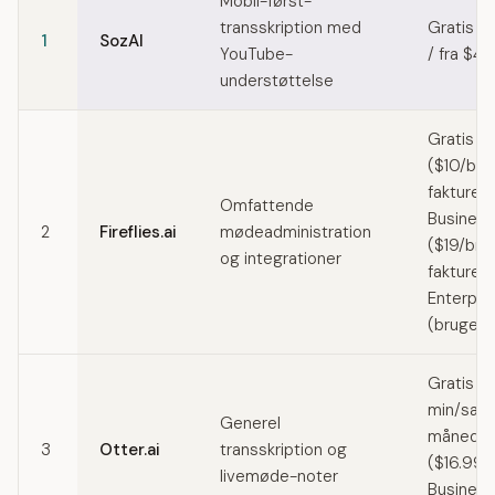
Mobil-først-
transskription med
Gratis (
1
SozAI
YouTube-
/ fra $44
understøttelse
Gratis / 
($10/br
fakturere
Omfattende
Business
2
Fireflies.ai
mødeadministration
($19/br
og integrationer
fakturere
Enterpri
(brugerd
Gratis (
min/samta
Generel
måned) /
3
Otter.ai
transskription og
($16.99/
livemøde-noter
Business