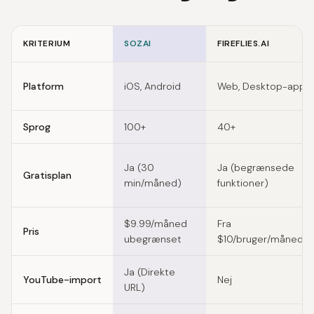
KRITERIUM
SOZAI
FIREFLIES.AI
Feature comparison of tl;dv alternatives
Platform
iOS, Android
Web, Desktop-app
Sprog
100+
40+
Ja (30
Ja (begrænsede
Gratisplan
min/måned)
funktioner)
$9.99/måned
Fra
Pris
ubegrænset
$10/bruger/måned
Ja (Direkte
YouTube-import
Nej
URL)