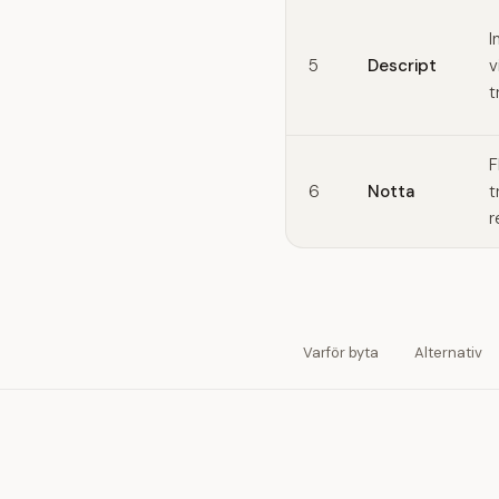
I
5
Descript
v
t
F
6
Notta
t
r
Varför byta
Alternativ