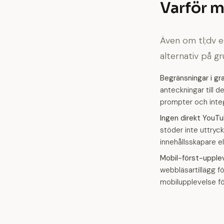
Varför m
Även om tl;dv e
alternativ på gr
Begränsningar i gr
anteckningar till d
prompter och integ
Ingen direkt YouTu
stöder inte uttryck
innehållsskapare el
Mobil-först-upple
webbläsartillägg f
mobilupplevelse fö