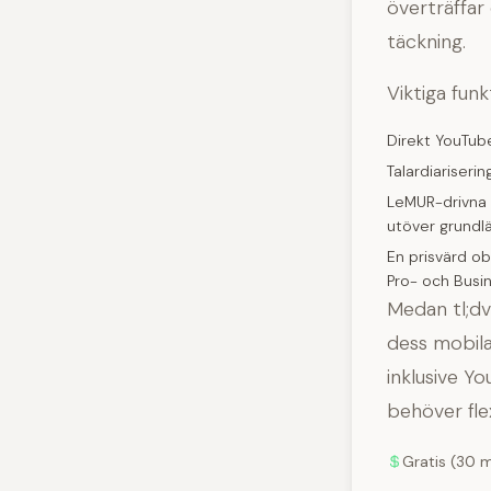
överträffar
täckning.
Viktiga funk
Direkt YouTube 
Talardiarisering
LeMUR-drivna 
utöver grundl
En prisvärd o
Pro- och Busi
Medan tl;dv 
dess mobila
inklusive Yo
behöver flex
Gratis (30 