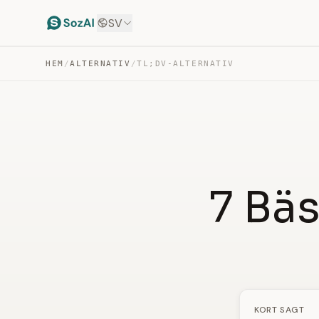
SV
HEM
/
ALTERNATIV
/
TL;DV-ALTERNATIV
7 Bäs
KORT SAGT