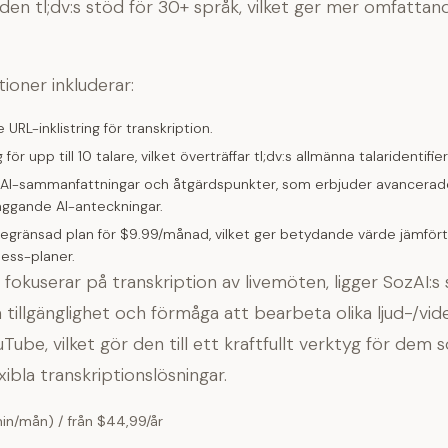
 den tl;dv:s stöd för 30+ språk, vilket ger mer omfattan
tioner inkluderar:
URL-inklistring för transkription.
 för upp till 10 talare, vilket överträffar tl;dv:s allmänna talaridentifier
AI-sammanfattningar och åtgärdspunkter, som erbjuder avancerade
äggande AI-anteckningar.
begränsad plan för $9.99/månad, vilket ger betydande värde jämfört
ness-planer.
fokuserar på transkription av livemöten, ligger SozAI:s 
 tillgänglighet och förmåga att bearbeta olika ljud-/vide
uTube, vilket gör den till ett kraftfullt verktyg för dem
ibla transkriptionslösningar.
min/mån) / från $44,99/år