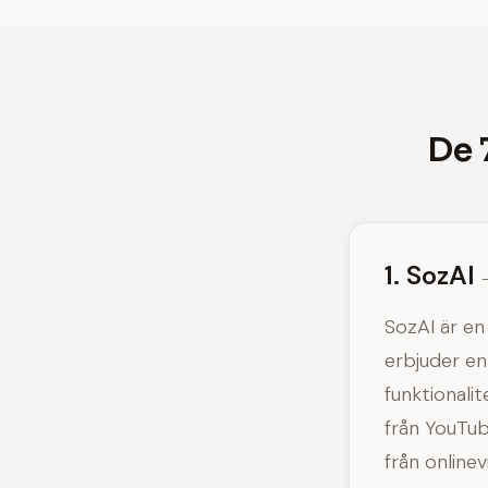
De 
1. SozAI
SozAI är en
erbjuder en
funktionalit
från YouTube
från online