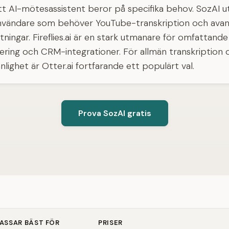
ätt AI-mötesassistent beror på specifika behov. SozAI u
nvändare som behöver YouTube-transkription och avan
ingar. Fireflies.ai är en stark utmanare för omfattande
ring och CRM-integrationer. För allmän transkription 
lighet är Otter.ai fortfarande ett populärt val.
Prova SozAI gratis
ASSAR BÄST FÖR
PRISER