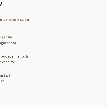
v
 användare söka
nsar AI-
ngar för AI-
laddade filer och
nktion för
ämst på
ust