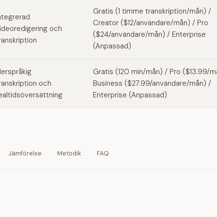
Gratis (1 timme transkription/mån) /
ntegrerad
Creator ($12/användare/mån) / Pro
ideoredigering och
($24/användare/mån) / Enterprise
ranskription
(Anpassad)
lerspråkig
Gratis (120 min/mån) / Pro ($13.99/m
ranskription och
Business ($27.99/användare/mån) /
ealtidsöversättning
Enterprise (Anpassad)
Jämförelse
Metodik
FAQ