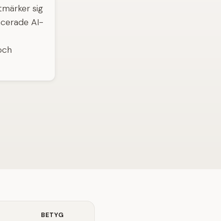
tmärker sig
cerade AI-
och
BETYG