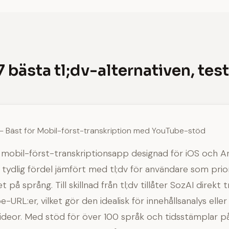
7 bästa tl;dv-alternativen, tes
— Bäst för Mobil-först-transkription med YouTube-stöd
 mobil-först-transkriptionsapp designad för iOS och A
 tydlig fördel jämfört med tl;dv för användare som prio
et på språng. Till skillnad från tl;dv tillåter SozAI direkt 
-URL:er, vilket gör den idealisk för innehållsanalys eller 
videor. Med stöd för över 100 språk och tidsstämplar p