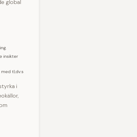
de global
ing.
 insikter
 med tl;dv:s
styrka i
okällor,
 som