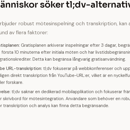
änniskor söker tl;dv-alternati
rbjuder robust mötesinspelning och transkription, kan
und av flera faktorer:
atisplanen:
Gratisplanen arkiverar inspelningar efter 3 dagar, begrä
e första 10 minuterna efter initiala möten och har livstidsbegränsni
rationskrediter. Detta kan begränsa långvarig gratisanvändning.
be URL-transkription:
tl;dv fokuserar på webbkonferenser och upp
ligen direkt transkription från YouTube-URL:er, vilket är en nyckelfu
ler forskare.
velse:
tl;dv saknar en dedikerad mobilapplikation och fokuserar fr
ör skrivbord för mötesintegration. Användare som behöver en rob
r transkription och analys kan finna detta begränsande.