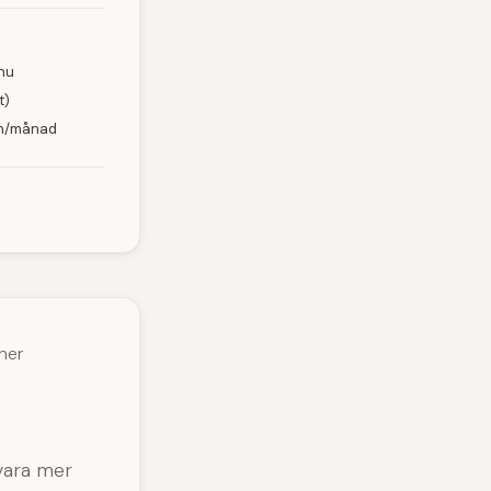
nnu
t)
min/månad
ner
vara mer