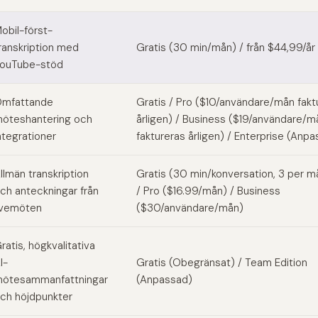
alternatives
obil-först-
ranskription med
Gratis (30 min/mån) / från $44,99/år
ouTube-stöd
mfattande
Gratis / Pro ($10/användare/mån fakt
öteshantering och
årligen) / Business ($19/användare/m
ntegrationer
faktureras årligen) / Enterprise (Anp
llmän transkription
Gratis (30 min/konversation, 3 per 
ch anteckningar från
/ Pro ($16.99/mån) / Business
ivemöten
($30/användare/mån)
ratis, högkvalitativa
I-
Gratis (Obegränsat) / Team Edition
ötesammanfattningar
(Anpassad)
ch höjdpunkter