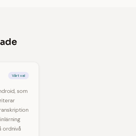
tade
Vårt val
ndroid, som
riterar
transkription
inlärning
å ordnivå