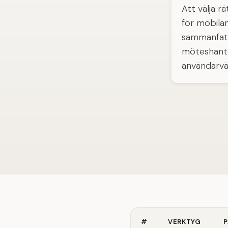
Att välja r
för mobila
sammanfattn
möteshante
användarvän
#
VERKTYG
P