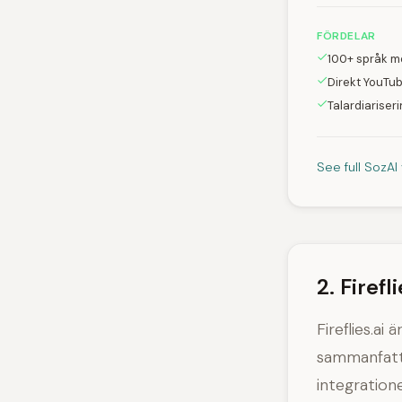
FÖRDELAR
100+ språk m
Direkt YouTu
Talardiariseri
See full SozAI
2. Firefl
Fireflies.ai
sammanfatta
integratio