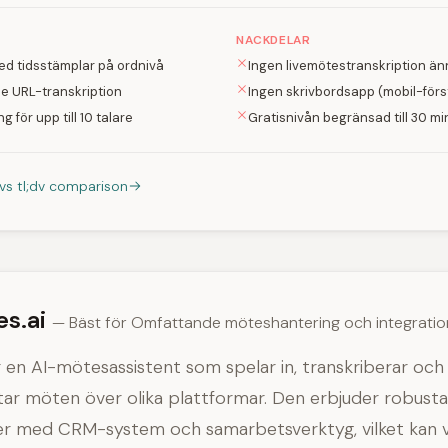
NACKDELAR
ed tidsstämplar på ordnivå
Ingen livemötestranskription ä
be URL-transkription
Ingen skrivbordsapp (mobil-förs
ng för upp till 10 talare
Gratisnivån begränsad till 30 
 vs tl;dv comparison
ies.ai
— Bäst för Omfattande möteshantering och integratio
 är en AI-mötesassistent som spelar in, transkriberar och
r möten över olika plattformar. Den erbjuder robusta
ner med CRM-system och samarbetsverktyg, vilket kan 