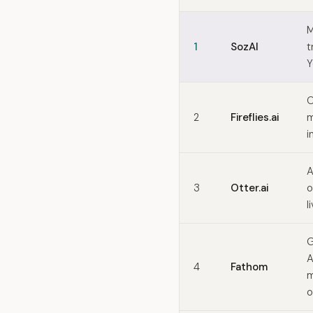
Quick comparison of tl;dv 
M
1
SozAI
t
Y
O
2
Fireflies.ai
m
i
A
3
Otter.ai
o
l
G
A
4
Fathom
m
o