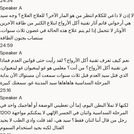
24:34
Speaker A
لا إذن لا داعي للكلام انتظر من هو المار الآخر؟ للعلاج العلاج؟ وجه سيد
هي أرجواني قاتم آثار تقنية أكل الأرواح ابتلاع الكثير من طاقة الآخرين
الأوتار لا تتحمل إذا لم يتم علاج هذه الحالة في غضون ثلاث سنوات،
ستصاب بجنون الطاقة
24:59
Speaker A
نعم كيف تعرف تقنية أكل الأرواح؟ لقد رأيت حتى قوانين العدم فماذا
عن تقنية أكل الأرواح؟ من أنت؟ معلمي هو غو لينغيوان غو لينغيوان،
الذي قتل سيد العدم قبل ثلاث سنوات سمعت أن مستواك الآن بداية
المرحلة السداسية هاهاهاها سيد المدينة غو، سمعتك كبيرة
25:16
Speaker A
لكنها لا تملأ البطن اليوم، إما أن تعطيني الوصفة أو أهاجمك واحد في
المرحلة السداسية واثنان في الجسر الإلهي لا يمكنكم مواجهة 1200
رجل من قال أننا اثنان فقط؟ سيد هي، لقد قلت وادي الطب لا يجيد
القتال لكنه يجيد استخدام السموم