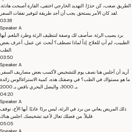
الطريق صعب، كن حذرًا. التهديد الخارجي اختفى، القارة أصبحت هادئة.
لقد كان الأمر يستحق. يجب أن أجد طريقة لتوفير نفقات السفر.
03:38
Speaker A
برد يصيب الرئة. سأصف لك وصفة لتنظيف الرئة وطرد البلغم. أيها
الطبيب، لم آتِ للعلاج. إذاً لماذا تصطف؟ أبحث عن عمل، أعرف بعض
الطب.
03:50
Speaker A
أريد أن أجلس هنا نصف يوم للتشخيص لأكسب بعض مصاريف السفر.
ما هو مستواك في الطب؟ في وصفتك هذه، كمية الاستراغالوس زائدة
بـ 3000، والبصل البحري ناقص بـ 2000.
04:20
Speaker A
ذلك المريض يعاني من برد في الرئة، ليس بردًا عاديًا. أيها الأخ، توقف
قليلاً. من فضلك تعال لأعيد تشخيصك. اجلس هناك.
05:05
Speaker A