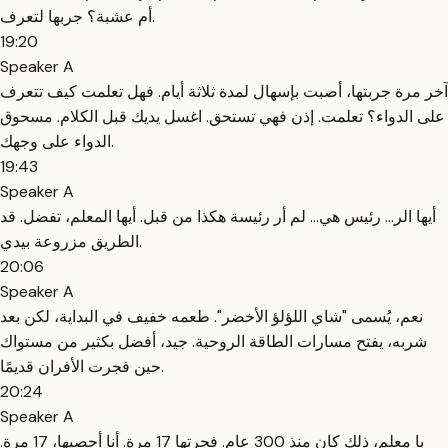
أم عشبة؟ جربها لتعرف.
19:20
Speaker A
آخر مرة جربتها، أصبت بإسهال لمدة ثلاثة أيام. فهل تعلمت كيف تتعرف
على الدواء؟ تعلمت. إذن فهي تستحق. اغسل يديك قبل الكلام. مسحوق
الدواء على وجهك.
19:43
Speaker A
أيها الر... رئيس هي... لم أر رئيسة هكذا من قبل. أيها المعلم، تفضل. قد
الطريق مزروعة بيدي.
20:06
Speaker A
نعم، يُسمى "شاي اللؤلؤ الأخضر". طعمه خفيف في البداية، لكن بعد
شربه، يفتح مسارات الطاقة الروحية. جيد، أفضل بكثير من مستواك
حين فجرت الأفران قديمًا.
20:24
Speaker A
يا معلم، ذلك كان منذ 300 عام. فجرتها 17 مرة. أنا أحصيها، 17 مرة.