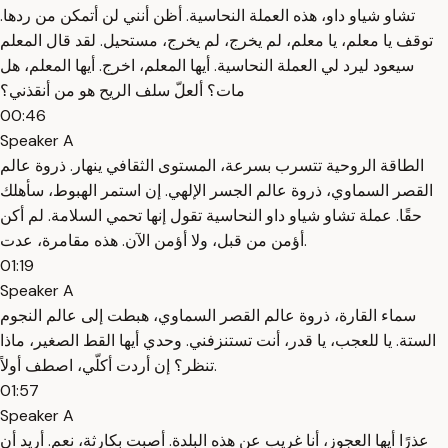
تشاو شياو داو، هذه العملة النحاسية. أظن أنني لن أتمكن من ردها.
توقف يا معلم، يا معلم، لم يخرج، لم يخرج، مستحيل. لقد قال المعلم
سيعود ليرد لي العملة النحاسية. أيها المعلم، اخرج. أيها المعلم، هل
مات؟ ألعلّ سلف الريح هو من أنقذني؟
00:46
Speaker A
الطاقة الروحية تتسرب بسرعة، المستوى الثقافي ينهار. ذروة عالم
القصر السماوي، ذروة عالم الجسر الإلهي. إن استمر الهبوط، سأهلك
حقًا. عملة تشاو شياو داو النحاسية تقول إنها تحمي السلامة. لم أكن
أؤمن من قبل، ولا أؤمن الآن. هذه مقامرة، عدت.
01:19
Speaker A
سماء القارة، ذروة عالم القصر السماوي، هبطت إلى عالم النجوم
الستة. يا للعجب، يا قدر، أنت تستنزفني. وحدي أيها القط الصغير، ماذا
تنظر؟ إن أردت أكلّي، اصطف أولاً.
01:57
Speaker A
عذرًا أيها العجوز، أنا غريب عن هذه البلدة. أصبت بكارثة، نعم. أريد أن