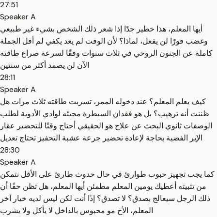
27:51
Speaker A
أيها المعلم، هذا خطير جدًا إذا شعر ذلك الشخص بشيء غير طبيعي
وغضب فورًا لن يفعل، لماذا؟ لأن الوقت لم يعد يكفي لم أقل الجملة
كاملة عن الجنون الروحي في ثلاث سنوات وفقًا لسرعة صراع طاقته
الآن لن يصمد أكثر من سنتين
28:11
Speaker A
كيف يعلم المعلم؟ عند دخوله الممر، تسربت طاقته ثلاث مرات هل
ظننت أنه ترهيب؟ بل هو فقدان السيطرة مجيئه لوادي الأدوية لطلب
الوصفات ثانوي البحث عن علاج هو الحقيقي أحتاج وقتًا للتحضير عقار
الإبر الفضية بحاجة لإعادة تحضير جرعة عشبة التحفيز تحتاج تعديل
28:30
Speaker A
كما يجب تجهيز حبوب طوارئ في حال حدوث طارئ على الأقل نتمكن
من تثبيته أعطيك يومين المعلم مطمئن أيها المعلم، هل تظن حقًا أن
ذلك الرجل سيعالج بصدق؟ لا تصدق؟ إذًا أنت لكن ليس لديه خيار آخر
المعلم، الأخ مو محبوس بالداخل لا يأكل ولا يشرب