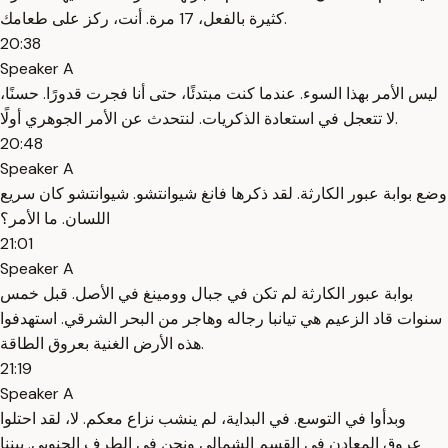
كثيرة بالفعل، 17 مرة. أنت، ركز على طعامك.
20:38
Speaker A
ليس الأمر بهذا السوء. عندما كنت مبتدئًا، حتى أنا فجرت قدورًا. حسنًا،
لا تتعجل في استعادة الذكريات. لنتحدث عن الأمر الجوهري أولًا.
20:48
Speaker A
وضع بوابة عبور الكارثة. لقد ذكرها فانغ شيوانتشو. شيوانتشو كان سريع
اللسان. ما الأمر؟
21:01
Speaker A
بوابة عبور الكارثة لم تكن في جبال وومينغ في الأصل. قبل خمس
سنوات قاد الزعيم هي تيانبا رجاله وهاجر من البحر الشرقي. استهدفوا
هذه الأرض الغنية بعروق الطاقة.
21:19
Speaker A
وبدأوا في التوسع. في البداية، لم ينشب نزاع معكم. لا، لقد احتلوا
عروق المعادن في القسم الشمالي ونحن في الطرف الجنوبي. بيننا