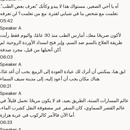
آه يا أخي الصغير، مستواك هذا لا يبدو وكأنك "تعرف بعض الطب".
تعلمت مع شخص ما في شبابي لفترة. مع من تعلمت؟ لن تعرفه.
05:42
Speaker A
لأكون صريحًا معك، أمارس الطب منذ 30 عامًا، واليوم فقط رأيت
طريقة العلاج بالسم ضد السم، وإبر فتح انسداد الأوردة الروحية. لم
أكن أتخيلها من قبل، مجرد صدفة.
06:03
Speaker A
ابق هنا، يمكنني أن أترك لك عيادة العودة إلى الربيع. يجب أن أغد غدًا،
هناك مكان يجب أن أعود إليه، إلى مدينة سيف السماء.
06:21
Speaker A
عالم المسارات الستة، الطريق بعيد، قد لا يكون مريحًا. تحمل قليلاً. في
عالم القصر السماوي، كان السفر عبر مصفوفة النقل كشرب الماء،
أما الآن فالأمر كالركوب في عربة هزازة.
06:33
Speaker A