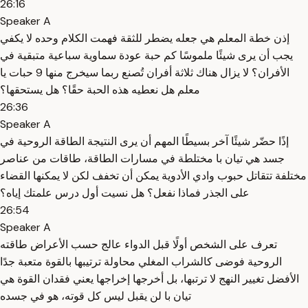
26:16
Speaker A
إذن خطة المعلم هي جعله يضطر للثقة فهمت الكلام وحده لا يكفي
يجب أن يرى شيئًا ملموسًا كم حبة عودة سماوية سباعية متبقية في
الأفران؟ لا يزال هناك ثلاثة أفران تُصنع ربما سيخرج منها 9 حبات يا
معلم هل نعطيه هذه الحبة حقًا؟ هل يستحقها؟
26:36
Speaker A
إذًا حضّر شيئًا آخر بسيطًا المهم أن يرى النتيجة الطاقة الروحية في
جسد هي تيان با مختلطة في مسارات الطاقة، طاقات من عناصر
مختلفة تتقاتل حبوب وادي الأدوية يمكن أن تخفف لكن لا يمكنها القضاء
على الجذر فماذا نفعل؟ هل نسيت أول درس علمتك إياه؟
26:54
Speaker A
تعرف على الشخص أولًا قبل الدواء عالج حسب الأعراض طاقته
الروحية فوضى كالشراب المغلي محاولة ترتيبها بالقوة متعبة جدًا
الأفضل تغيير النهج لا ترتبها، بل أخرجها إخراجها يعني فقدان القوة هي
تيان با لن يقبل ليس كل قوته، هو في جسده