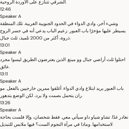
الشرقي تتنازع على الأوردة الروحية.
12:46
Speaker A
وشيء آخر، وادي الدواء في الحدود الجنوبية الغربية. تلك المنطقة
يسيطر عليها مؤخرًا باب العبور. زعيم الباب يدعي أنه في جسر الروح
ذروة، أكثر من 2000 تلميذ، ثلث جبال.
13:01
Speaker A
احتلوا ثلث أراضي جبال وو مينغ. الذين يعترضون الطريق ليسوا مجرد
عائق.
13:11
Speaker A
باب العبور يريد ابتلاع وادي الدواء. أغلقوا ممرين خارجيين بالفعل. مو
ران يتحمل بصمت ولا يرد، لكن الوضع يتدهور.
13:26
Speaker A
نغادر غدًا. تشاو شياو داو سيأتي معي. فقط شخصان، وإلا فلست بحاجة
لاستخدامها. وماذا في مرآة النجوم الست؟ فيها ملابس للتبديل.