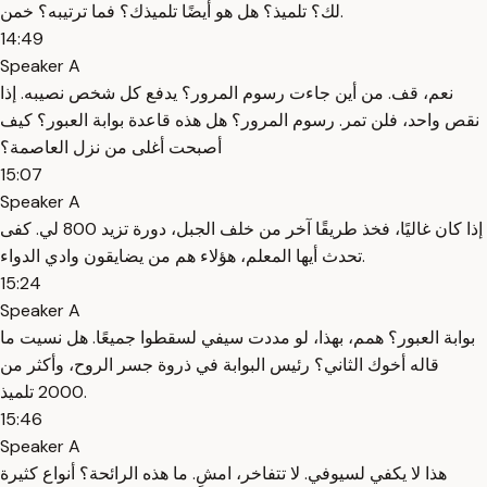
لك؟ تلميذ؟ هل هو أيضًا تلميذك؟ فما ترتيبه؟ خمن.
14:49
Speaker A
نعم، قف. من أين جاءت رسوم المرور؟ يدفع كل شخص نصيبه. إذا
نقص واحد، فلن تمر. رسوم المرور؟ هل هذه قاعدة بوابة العبور؟ كيف
أصبحت أغلى من نزل العاصمة؟
15:07
Speaker A
إذا كان غاليًا، فخذ طريقًا آخر من خلف الجبل، دورة تزيد 800 لي. كفى
تحدث أيها المعلم، هؤلاء هم من يضايقون وادي الدواء.
15:24
Speaker A
بوابة العبور؟ همم، بهذا، لو مددت سيفي لسقطوا جميعًا. هل نسيت ما
قاله أخوك الثاني؟ رئيس البوابة في ذروة جسر الروح، وأكثر من
2000 تلميذ.
15:46
Speaker A
هذا لا يكفي لسيوفي. لا تتفاخر، امشِ. ما هذه الرائحة؟ أنواع كثيرة