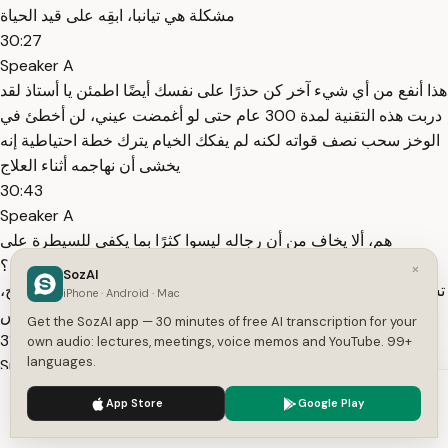
مشكلة هي تيانبا، ابقِه على قيد الحياة
30:27
Speaker A
هذا أنفع من أي شيء آخر كن حذرًا على نفسك أيضًا اطمئن يا أستاذ لقد
دربت هذه التقنية لمدة 300 عام حتى لو أغمضت عيني، لن أخطئ في
الوخز سحب نصف قواته لكنه لم يفكك الخيام يترك خطة احتياطية إنه
يخشى أن نهاجمه أثناء العلاج
30:43
Speaker A
هم، ألا يخاف من أن رجاله ليسوا كثرًا بما يكفي للسيطرة على
الموقف؟ أنا هنا من ذاك الذي يرتدي العباءة السوداء خلف الأستاذ؟
×
SozAI
تشي وو مينغ، كبير شيوخ بوابة دو جي في منتصف مرحلة جسر الروح،
iPhone · Android · Mac
إنه شخصية خطيرة يأتي للعلاج ومعه كل هؤلاء الناس
Get the SozAI app — 30 minutes of free AI transcription for your
31:00
own audio: lectures, meetings, voice memos and YouTube. 99+
languages.
Speaker A
وكأنه يخشى ألا يعرف أحد أنه يشعر بعدم الأمان أيها الحاكم جو، مضى
We use cookies to enhance your experience.
Privacy Policy
App Store
Google Play
اليوم الثالث الخطة جاهزة، فلندخل ونتحدث لنتحدث هنا العلاج بالإبر
Accept
Settings
يحتاج إلى بيئة هادئة تغيرات الطاقة ستؤثر على النتيجة إذا أراد الزعيم