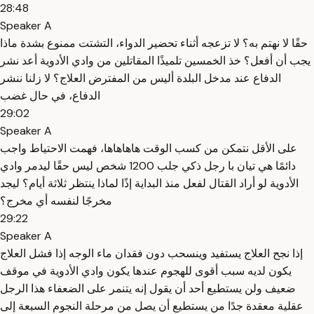
28:48
Speaker A
حقًا لا نهتم به؟ لا تزعجه أثناء تحضير الدواء، التشتت ممنوع بشدة ماذا
يجب أن أفعل؟ خذ الخمسين تلميذًا المقاتلين من وادي الأدوية أعد نشر
الدفاع عند مدخل البلدة أليس من المفترض العلاج؟ لا زلنا ننشر
الدفاع، في حال غضب
29:02
Speaker A
على الأقل نتمكن من كسب الوقت هاهاهاها، فهمت الاحتياط واجب
دائمًا هي تيان با رجل ذكي جلب 1200 شخص ليس حقًا ليدمر وادي
الأدوية لو أراد القتال لفعل منذ البداية إذًا لماذا ينتظر ثلاثة أيام؟ ليجد
مخرجًا لنفسه أي مخرج؟
29:22
Speaker A
إذا نجح العلاج يستفيد وينسحب دون فقدان ماء الوجه إذا فشل العلاج
يكون لديه سبب أقوى للهجوم عندها يكون وادي الأدوية في موقف
ضعيف ولن يستطيع أحد أن يقول إنه يتنمر على الضعفاء هذا الرجل
عقلية معقدة جدًا من يستطيع أن يصل من مرحلة النجوم السبعة إلى