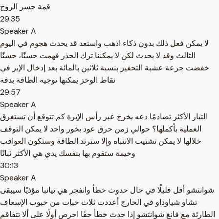
قمة جسر الروح
29:35
Speaker A
لا يمكن فعل ذلك بدون ذكاء اذهب واستعد قد يحدث هجوم في اليوم
الثالث وقد لا يحدث لكن لا يمكننا ترك الحذر فهمت حسنًا، حسنًا
خفضت جرعة عشبة التحفيز بنسبة ثلاثين بالمائة بعد إدخال الإبر في
نقاط الوخز يمكنها توجيه الطاقة بدقة
29:57
Speaker A
التيار الأكثر تصادمًا دعه يخرج عبر رأس الإبرة كم تتوقع أن تستغرق
العملية بأكملها؟ حوالي زمن حرق عود بخور واحد لا يمكن التوقف
خلالها لا يمكن تشتيت الانتباه وإلا سترتد الطاقة وستكون العواقب
وخيمة ستقوم بها بنفسك يدي هي الأكثر ثباتًا
30:13
Speaker A
شوانتشو أقل قليلًا في حال حدوث خطأ وانفجر هي تيانبا مؤذيًا سيبقى
تشاو شياوداو في الخارج أعددت ثلاث حبات من حبوب الإسعاف
الطارئة مع فانغ شوانتشو إذا حدث خطأ حقًا احرص أولًا على ألا تتفاقم