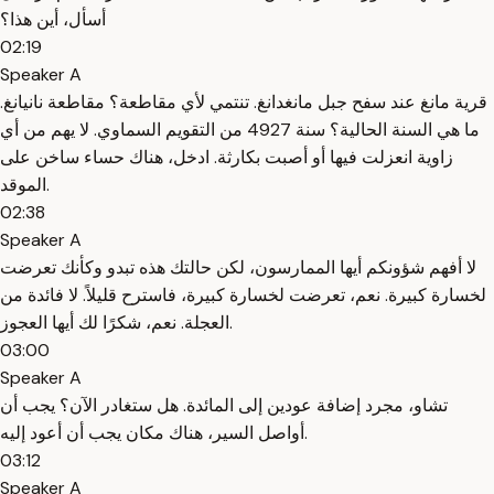
أسأل، أين هذا؟
02:19
Speaker A
قرية مانغ عند سفح جبل مانغدانغ. تنتمي لأي مقاطعة؟ مقاطعة نانيانغ.
ما هي السنة الحالية؟ سنة 4927 من التقويم السماوي. لا يهم من أي
زاوية انعزلت فيها أو أصبت بكارثة. ادخل، هناك حساء ساخن على
الموقد.
02:38
Speaker A
لا أفهم شؤونكم أيها الممارسون، لكن حالتك هذه تبدو وكأنك تعرضت
لخسارة كبيرة. نعم، تعرضت لخسارة كبيرة، فاسترح قليلاً. لا فائدة من
العجلة. نعم، شكرًا لك أيها العجوز.
03:00
Speaker A
تشاو، مجرد إضافة عودين إلى المائدة. هل ستغادر الآن؟ يجب أن
أواصل السير، هناك مكان يجب أن أعود إليه.
03:12
Speaker A