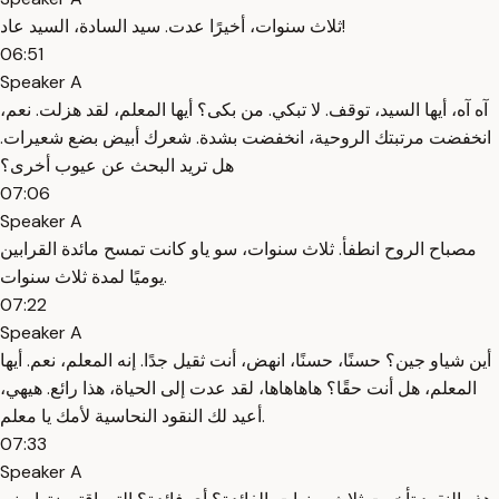
ثلاث سنوات، أخيرًا عدت. سيد السادة، السيد عاد!
06:51
Speaker A
آه آه، أيها السيد، توقف. لا تبكي. من بكى؟ أيها المعلم، لقد هزلت. نعم،
انخفضت مرتبتك الروحية، انخفضت بشدة. شعرك أبيض بضع شعيرات.
هل تريد البحث عن عيوب أخرى؟
07:06
Speaker A
مصباح الروح انطفأ. ثلاث سنوات، سو ياو كانت تمسح مائدة القرابين
يوميًا لمدة ثلاث سنوات.
07:22
Speaker A
أين شياو جين؟ حسنًا، حسنًا، انهض، أنت ثقيل جدًا. إنه المعلم، نعم. أيها
المعلم، هل أنت حقًا؟ هاهاهاها، لقد عدت إلى الحياة، هذا رائع. هيهي،
أعيد لك النقود النحاسية لأمك يا معلم.
07:33
Speaker A