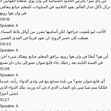
أين باي سو؟ يحرس الحدود الشمالية في وان يوي. شظايا القوانين لا
تزال تأكل جدار العالم. يقود التلاميذ في المناوبات. المعلم جيانغ يتعافى
في وان هوا زونغ.
09:19
Speaker A
الأخت ليو شُفيت جراحها، لكن أساسها تضرر من أوائل بلاط السماء.
هبطت إلى جسر الروح، لن تعود قريبًا في المدى القصير.
09:43
Speaker A
أين هو؟ أيضًا في وان هوا زونغ، يرافق المعلم جيانغ. وهناك شيء آخر،
في السنة الثانية بعد رحيلك جاء فانغ شوان تشو إلى تيان داو تشنغ.
10:08
Speaker A
أي فانغ شوان تشو؟ من بلدة تسانغ ينغ في وادي الدواء. رأيته عندما
فككنا سم شيا شي ياو، الشاب الذي ادعى أنه وريث ملك الدواء الذي
انحنى أخيرًا.
10:27
Speaker A