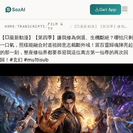
Get App
FILM &
HOME
/
TRANSCRIPTS
/
/
【💥最新動漫】【第四季】嫌我修為倒退、生機斷絕？哪怕只剩一口氣，照樣能融合封道祖師意志截斷外域！當百靈歸魂陣亮… — TRANSCRIPT
TV
【💥最新動漫】【第四季】嫌我修為倒退、生機斷絕？哪怕只剩
一口氣，照樣能融合封道祖師意志截斷外域！當百靈歸魂陣亮起
的那一刻，整座修仙界都要恭迎我這位萬古第一仙尊的再次回
歸！#玄幻 #multisub