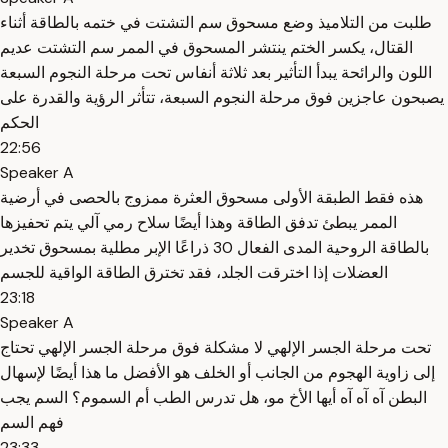
طلبت من التلاميذ وضع مسحوق سم التشتت في ختمه بالطاقة أثناء
القتال، يكسر الختم ينتشر المسحوق في الممر سم التشتت عديم
اللون والرائحة يبدأ التأثير بعد ثلاثة أنفاس تحت مرحلة النجوم السبعة
يصبحون عاجزين فوق مرحلة النجوم السبعة، تتأثر الرؤية والقدرة على
الحكم
22:56
Speaker A
هذه فقط الطبقة الأولى مسحوق العثرة ممزوج بالحصى في أرضية
الممر يبطئ تدفق الطاقة وهذا أيضًا سلاح رمي آلي يتم تحفيزها
بالطاقة الروحية المدى الفعال 30 ذراعًا الإبر مطلية بمسحوق تخدير
العضلات إذا اخترقت الجلد، فقد تخترق الطاقة الواقية للجسم
23:18
Speaker A
تحت مرحلة الجسر الإلهي لا مشكلة فوق مرحلة الجسر الإلهي تحتاج
إلى زاوية الهجوم من الجانب أو الخلف هو الأفضل ما هذا أيضًا لإسهال
البطن آه آه آه أيها الأخ مو، هل تدرس الطب أم السموم؟ السم يجب
فهم السم
23:33