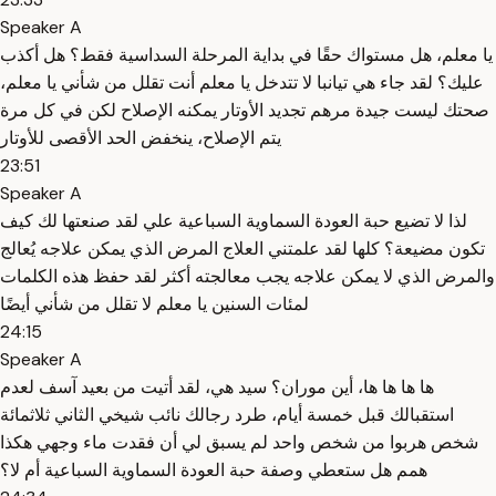
Speaker A
يا معلم، هل مستواك حقًا في بداية المرحلة السداسية فقط؟ هل أكذب
عليك؟ لقد جاء هي تيانبا لا تتدخل يا معلم أنت تقلل من شأني يا معلم،
صحتك ليست جيدة مرهم تجديد الأوتار يمكنه الإصلاح لكن في كل مرة
يتم الإصلاح، ينخفض الحد الأقصى للأوتار
23:51
Speaker A
لذا لا تضيع حبة العودة السماوية السباعية علي لقد صنعتها لك كيف
تكون مضيعة؟ كلها لقد علمتني العلاج المرض الذي يمكن علاجه يُعالج
والمرض الذي لا يمكن علاجه يجب معالجته أكثر لقد حفظ هذه الكلمات
لمئات السنين يا معلم لا تقلل من شأني أيضًا
24:15
Speaker A
ها ها ها ها، أين موران؟ سيد هي، لقد أتيت من بعيد آسف لعدم
استقبالك قبل خمسة أيام، طرد رجالك نائب شيخي الثاني ثلاثمائة
شخص هربوا من شخص واحد لم يسبق لي أن فقدت ماء وجهي هكذا
همم هل ستعطي وصفة حبة العودة السماوية السباعية أم لا؟