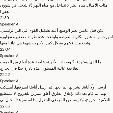
مئات الأميال. مياه البئر لا تتداخل مع مياه النهر (لا نتدخل في شؤون
بعض).
21:39
Speaker A
لكن قبل عامين تغير الوضع. أعيد تشكيل القوى في البر الرئيسي.
انتهزت بوابة عبور الكارثة الفرصة وابتلعت عدة طوائف صغيرة مجاورة
وتضخمت قوتهم بشكل كبير. وكبرت شهية هي تيانبا معها.
22:04
Speaker A
ما الذي يستهدفه؟ وصفات الأدوية، خاصة عدة أنواع من الحبوب
العلاجية عالية المستوى. هذه نادرة جدًا في الخارج.
22:22
Speaker A
أرسل أولًا أناسًا لشرائها. لم أبعها، ثم أرسل أناسًا لسرقتها. أمسكت
بهم، ثم قام بعد ذلك بإغلاق الطرق. أغلق ممرين للخروج. لا يستطيع
التلاميذ الخروج، ولا يستطيع المرضى الدخول. إذا استمر هذا الحال لي...
22:36
Speaker A