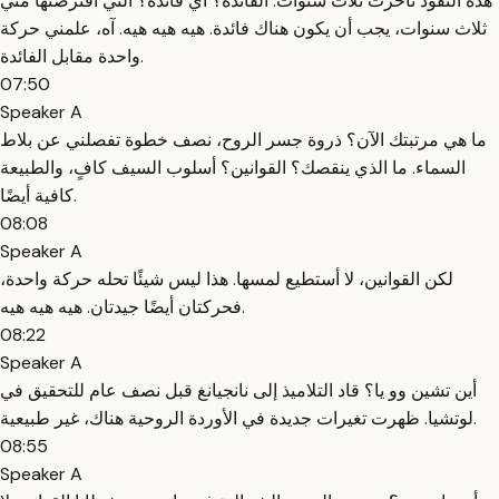
هذه النقود تأخرت ثلاث سنوات. الفائدة؟ أي فائدة؟ التي اقترضتها مني
ثلاث سنوات، يجب أن يكون هناك فائدة. هيه هيه هيه. آه، علمني حركة
واحدة مقابل الفائدة.
07:50
Speaker A
ما هي مرتبتك الآن؟ ذروة جسر الروح، نصف خطوة تفصلني عن بلاط
السماء. ما الذي ينقصك؟ القوانين؟ أسلوب السيف كافٍ، والطبيعة
كافية أيضًا.
08:08
Speaker A
لكن القوانين، لا أستطيع لمسها. هذا ليس شيئًا تحله حركة واحدة،
فحركتان أيضًا جيدتان. هيه هيه هيه.
08:22
Speaker A
أين تشين وو يا؟ قاد التلاميذ إلى نانجيانغ قبل نصف عام للتحقيق في
لوتشيا. ظهرت تغيرات جديدة في الأوردة الروحية هناك، غير طبيعية.
08:55
Speaker A