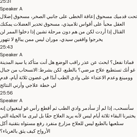
25:31
Speaker A
تحت قدميك مسحوق إعاقة الخطى على جانبي الصخر، مسحوق إضلال
العقل مخبأ على أقواس تلاميذي، مسحوق تخدير العضلات يمكنك
القتال إذا أردت لكن من هم دون مرحلة تشين إذا دخلوا الممر لن
يخرجوا واقفين سيدي، موران ليس ممن يبالغ لا تتهور
25:43
Speaker A
فماذا نفعل؟ ابحث عن عذر راقب الوضع هل أنت متأكد يا سيد المدينة
غو أنك تستطيع علاج مرضي؟ بالطبع، لكن بشرط: الانسحاب من جبال
وومينغ وعدم الاعتداء على وادي الطب أبدًا في غضون ثلاثة أيام، قدم
لي خطة علاجي وأرني النتائج
25:56
Speaker A
سأنسحب، إذا لم أرَ سأدمر وادي الطب ثم أقطع رأس غو لينغيوان إنه
يختبرنا البقاء ثلاثة أيام ليس لأنه يريد العلاج حقًا بل ليرى ما الحيلة التي
سنلعبها بالطبع ليس للعلاج مزارع منفرد رفع مستواه بتقنية أكل
الأرواح كيف يثق بالغرباء؟