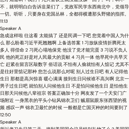
不，就明明白白告诉韭菜们了，党政军民学东西南北中，党领导
一切。听听，只要身在党国丛林，全都得横遭那头野猪的指挥。
11:13
Speaker A
急成这样啦 往这看 太能搞了 还是民调一下吧 您觉着中国人为什
么 那么盼着习近平死翘翘啊 上备选答案 1 习放纵疫情折腾死太
多人 得偿命 2 习死心塌地保党 他没了党才能完蛋 3 习说不负人
民 他的死正好是对人民最大的贡献 4 习共一体 他早死中共早灭
亡 赶紧在留言区敲数字 俗话说 不怕有人偷就怕有人惦记 尤其不
是往好里惦记那种 您怎么说那么对呢 别人过生日吧 有人记得他
生日 那都是高兴惊喜 暖心满满 接到生日问候谁不高兴啊 北京一
男子过生日吧 就怕别人问候他生日 不是怕问候他生日 是怕他生
日那天问候他八辈祖宗 答案正确加十分 网友发了一个天安门广
场附近 一身黑衣的平头小钻风锦衣卫们 贼眉鼠眼东张西望的视
频 感叹一声 锦衣卫最忙的时候 一般都是亡国灭种的时间要到了
12:50
Speaker A