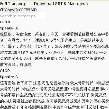
Full Transcript — Download SRT & Markdown
Copy
SRT
MD
00:01
Speaker A
敲黑板，注意注意，茶友们，今天一定要看到节目最后公布中奖
者，有悬念。好了，话说6月15号包子这生日，是死活过不去
了。晕了，这个都十七八号了，怎么还跟15号躺平啊？要怎么说
难过2026年呢？赤马红羊，不说别人，就说中共党魁习近平身
边的走卒小钻风们，就舍不得这个给习近平献祥瑞的表忠机会。
前方高能，有舔狗。
01:09
Speaker A
还有套娃 攻下来了 注意 习思想套娃分为 最大号新时代中特思想
大号习时代中特思想 中号习党建思想 亚中号重要讲话思想 和小
号搞不清什么思想的思想 思想犯 嗯啊 不不 思想贩子 倒腾思想
的小贩 灵活就业者 跟您讲 老习贩卖思想 这无本万利的黑心买卖
彻底做活了 刚刚接到网友爆料 中共九年级学生 新【必修】教科