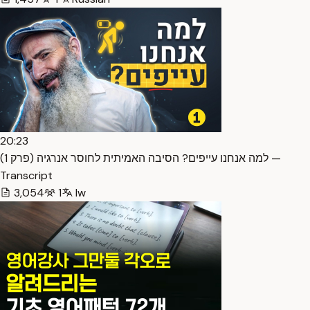
20:23
למה אנחנו עייפים? הסיבה האמיתית לחוסר אנרגיה (פרק 1) —
Transcript
3,054
1
Iw