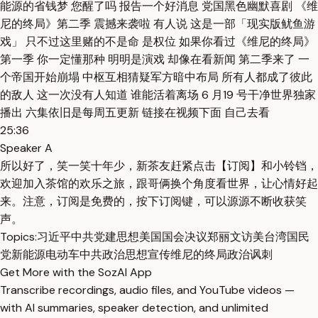
能源的省钱梦 您醒了吗 报告一个好消息 党国黑色幽默喜剧 《维
尼的终局》第二季 震撼来袭啦 有人说 这是一部「现实版鱿鱼游
戏」 只不过这里赌的不是命 是权位 如果你看过《维尼的终局》
第一季 你一定懂那种 明明是演戏 却像在看新闻 第二季来了 一
个帝国开始崩塌 中枢互相猜疑军方暗中布局 所有人都成了彼此
的敌人 这一次没有人知道 谁能活着离场 6 月19 号干净世界独家
播出 六集依旧是每周五更新 链接在视频下面 自己去看
25:36
Speaker A
所以好了，笑一笑十年少，新茶友赶紧点击【订阅】和小铃铛，
欢迎加入茶馆的欢乐之旅，跟哥俩换个角度看世界，让心情好起
来。注意，订阅是免费的，按下订阅键，可以源源不断收获笑
声。
Topics:
习近平
中共党建思想
美国国会决议
郑丽文访美
台湾国民
党
新能源电动车
中共政治
思想宣传
维尼的终局
政治讽刺
Get More with the SozAI App
Transcribe recordings, audio files, and YouTube videos —
with AI summaries, speaker detection, and unlimited