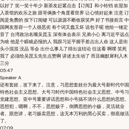
以好了 笑一笑十年少 新茶友赶紧点击【订阅】和小铃铛 欢迎加
入茶馆的欢乐之旅 跟哥俩换个角度看世界 让心情好起来 注意 订
阅是免费的 按下订阅键 可以源源不断收获笑声 好了书接前言 中
国网友形容一个人很恶劣 有个词又蠢又坏 说包子呢 他给一锤定
音了 台湾政治名嘴吴昆玉 深有体会表示 兄弟小心 离习近平远点
为啥 他是个睚眦必报的人 我跟习近平握手差点出人命 这人是街
头小混混 没品 等会 出什么事儿了得出这结论 往这看 啊噗 笑死
我了 必须给吴昆玉先生点赞啊 讲述太生动了 而且幽默犀利入木
三分
05:47
Speaker A
还有套娃，攻下来了。注意，习思想套娃分为最大号新时代中国
特色社会主义思想、大号习时代中国特色社会主义思想、中号习
党建思想、亚中号重要讲话思想和小号搞不清什么思想的思想。
思想犯，嗯啊，不不，思想贩子，倒腾思想的小贩，灵活就业
者。跟您讲，老习贩卖思想，这无本万利的黑心买卖，彻底做活
了。
07:09