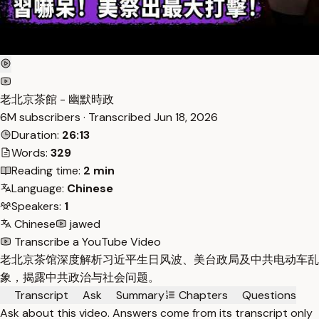
老北京茶館 - 幽默時政
6M subscribers · Transcribed
Jun 18, 2026
Duration:
26:13
Words:
329
Reading time:
2 min
Language:
Chinese
Speakers:
1
Chinese
jawed
Transcribe a YouTube Video
老北京茶馆深度解析习近平生日风波、美台政局及中共电动车乱
象，揭露中共政治与社会问题。
Transcript
Ask
Summary
Chapters
Questions
Ask about this video. Answers come from its transcript only