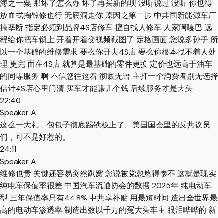
海之一粟 那坏了怎么办 坏了再买新的呗 没听说过 没听 你也得
放血式掏钱修也行 无底洞走你 原因之第二步 中共国新能源车厂
搞垄断 指定必须到品牌4S店修车 擅自找人修车 人家啊嘎巴 远
程给你把车锁上 开着开着变视频截图了 定格画面 您说多孙子 所
以一个基础的维修需求 要么你开去4S店 要么你根本找不着人处
理 更完 而在4S店 就算是最基础的零件更换 定价也远高于油车
的同等服务 啊 不信您往这看 彻底无语 主打一个消费者别无选择
估计4S店心里门清 买车才能赚几个钱 后续服务才是大头
22:40
Speaker A
这么一大礼，包包子彻底踢铁板上了。美国国会里的反共议员
们，可不是好惹的。
24:11
Speaker A
维修也贵 关键还容易突然趴窝 您说被党忽悠得惨不 这就是现实
纯电车保值率很差 中国汽车流通协会的数据 2025年 纯电动车
型 三年保值率只有44.8% 中共享补贴 用最短时间 造出全世界最
高的电动车渗透率 制造出数以千万的冤大头车主 眼泪哗哗的 新