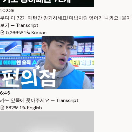
1:02:38
부디 이 72개 패턴만 암기하세요! 마법처럼 영어가 나와요 | 몰아
보기 — Transcript
5,266
1
Korean
6:45
카드 앞쪽에 꽂아주세요 — Transcript
882
1
English