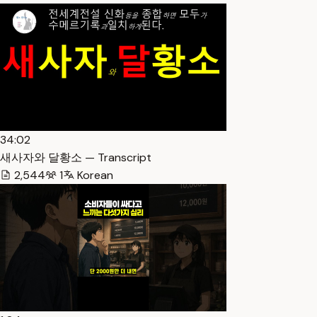
34:02
새사자와 달황소 — Transcript
2,544
1
Korean