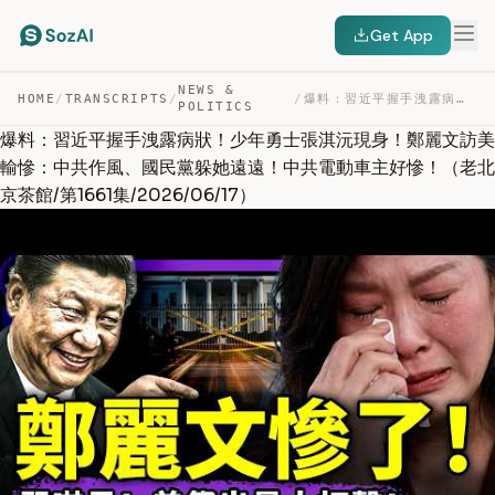
Get App
NEWS &
HOME
/
TRANSCRIPTS
/
/
爆料：習近平握手洩露病狀！少年勇士張淇沅現身！鄭麗文訪美輸慘：中共作風、國民黨躲她遠遠！中共電動車主好慘！（老… — TRANSCRIPT
POLITICS
爆料：習近平握手洩露病狀！少年勇士張淇沅現身！鄭麗文訪美
輸慘：中共作風、國民黨躲她遠遠！中共電動車主好慘！（老北
京茶館/第1661集/2026/06/17）