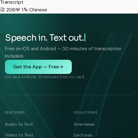
Transcript
206
1
Chinese
Speech in. Text out.
Free on iOS and Android — 30 minutes of transcription
included.
Get the App — Free
iOS and Android. 30 minutes free, no card.
FEATURES
SOLUTIONS
Audio to Text
Interviews
Video to Text
Lectures