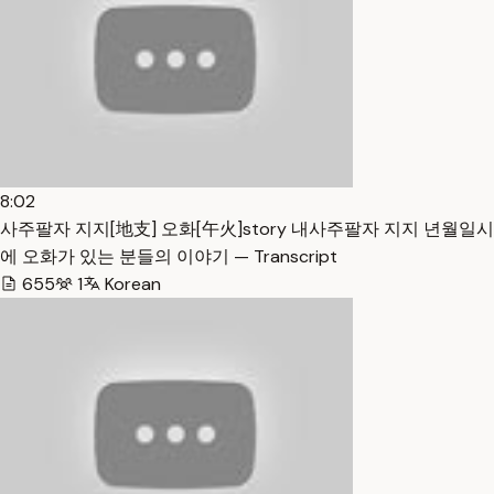
8:02
사주팔자 지지[地支] 오화[午火]story 내사주팔자 지지 년월일시
에 오화가 있는 분들의 이야기 — Transcript
655
1
Korean