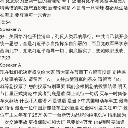
种 比您说的更新一点的新理论 晕了 还能有比不嘲笑基本盘更斯
特离谱的呢 跟您直说吧 新理论就是 不是每一只青蛙 都必须生活
在海里 要尊重每一只青蛙
15:54
Speaker A
好，美国给习包子拉清单，列反人类罪的暴行。中共自己就开会
统一思想，全是习近平亲自指挥亲自部署的，而且党政军民学东
西南北中，党魁习近平领导一切，彻底砸实了，想赖账都没戏。
17:23
Speaker A
现在我们把决定权交给大家 请大家在节目下方留言投票 支持感
人故事的茶友 请留言「A」 支持点赞冠军的茶友 请留言「B」
就等您投票了 您的投票特别重要 我们会根据您的投票结果 明天
节目里正式揭晓 中奖者到底是谁 网上流行一句话 买车一时爽修
车火葬场 什么吓人谶语 不是谶语 是当下中共国电动车车主 最痛
的领悟 最近一位中国新能源车主的遭遇 在全网引发关注 咋了 这
位车主去年花了25万 买了一台新势力品牌的纯电SUV 结果因为
一次交通事故 更换保险杠和大灯 竟要价4万元 sha猪啊 要知道