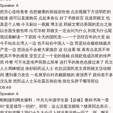
Speaker A
把关心送给爸爸 也把健康的祝福送给他 点击视频下方说明栏的
链接 就可以直接购买 点起来各位 好了书接前言 说道郑丽文 也
真是个人物 今天刷出一视频 博主说 郑丽文窜访美国的卖台之旅
以全面失败告终 出尽洋相 郑丽文一定会问为什么 到底为什么呢
我试着解读一下原因 今天的国民党——一个历经百年的大党 如
今不站在台湾人一边 也不站在中国人一边 而是站在极权独裁共
产党一边 您说会不会被大家抛弃 这 往这看 唉 真有点哀其不幸
怒其不争的感觉 堂堂正正一个党的领袖 自我贬低成共匪的传声
筒 咋整 可不光是传声筒那么简单 连打手的角色也接过来了 民主
人士周峰锁说 洛杉矶民运人士 在抗议国民党主席郑丽文活动期
间 遭到暴力攻击 一名身穿白衬衣戴眼镜的 谢顶男子 跟你差不多
没头发 把民运人士乐在霖压倒在地 按住头脖子嘴等部位
08:49
Speaker A
刚刚接到网友爆料，中共九年级学生新【必修】教科书有一章
叫“党是领导一切的”。听听，这么没羞没臊啦？猪席同志表示，
您才知道啊？我们十九大会议上就没羞没臊一回了。呵，啊不