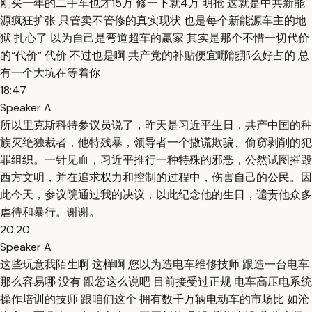
刚买一年的二手车也才15万 修一下就4万 明抢 这就是中共新能
源疯狂扩张 只管卖不管修的真实现状 也是每个新能源车主的地
狱 扎心了 以为自己是弯道超车的赢家 其实是那个不惜一切代价
的“代价” 代价 不过也是啊 共产党的补贴便宜哪能那么好占的 总
有一个大坑在等着你
18:47
Speaker A
所以里克斯科特参议员说了，昨天是习近平生日，共产中国的种
族灭绝独裁者，他特残暴，领导者一个撒谎欺骗、偷窃剥削的犯
罪组织。一针见血，习近平推行一种特殊的邪恶，公然试图摧毁
西方文明，并在追求权力和控制的过程中，伤害自己的公民。因
此今天，参议院通过我的决议，以此纪念他的生日，谴责他众多
虐待和暴行。谢谢。
20:20
Speaker A
这些玩意我陌生啊 这样啊 您以为造电车维修技师 跟造一台电车
那么容易哪 没有 跟您这么说吧 目前接受过正规 电车高压电系统
操作培训的技师 跟咱们这个 拥有数千万辆电动车的市场比 如沧