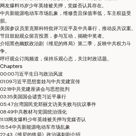
网友爆料15岁少年英雄被关押，党媒否认其存在。
中共新能源电动车市场乱象，维修贵且保值率低，车主权益受
损。
美国参议员里克斯科特批评习近平及中共暴行，推动反共议案。
节目鼓励观众留言投票，参与互动，揭晓中奖者。
介绍黑色幽默政治剧《维尼的终局》第二季，反映中共权力斗
争。
呼吁观众订阅频道，保持乐观心态，关注时政话题。
Chapters
00:00
习近平生日与政治风波
01:09
习近平思想套娃与中共党建宣传
02:18
中共党建座谈会与思想批判
03:35
美国国会谴责习近平暴行
05:47
台湾国民党郑丽文访美失败与抗议事件
08:49
中共教材与党国统治强化
11:13
网友爆料少年英雄被关押与党媒否认
15:54
中共新能源电动车市场乱象
22:43
《维尼的终局》政治讽刺剧介绍