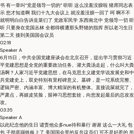
书 有一章叫“党是领导一切的” 听听 这么没羞没臊啦 猪席同志表
示 您才知道啊 我们十九大会议上 就没羞没臊一回了 呵 啊不不
就明明白白告诉韭菜们了 党政军民学 东西南北中 党领导一切 听
听 只要身在党国丛林 全都得横遭那头野猪的指挥 所以老习生日
第二天 接到美国国会议员
02:18
Speaker A
6月15日，中共全国党建座谈会在北京召开，提出学习贯彻习近
平党建思想是全党的重要政治任务。灌大粪汤走起，什么叫大粪
汤啊？人家习近平党建思想，在马克思主义建党学说发展史和中
共党建史上，双史特别有里程碑意义。墓碑，是一坨系统完整、
逻辑严密、内涵丰富、博大精深的有机整体。直接说屎就完了，
严肃点，再嬉皮笑脸，留神习思想套娃，向您发起最后的总攻攻
攻。
03:35
Speaker A
以此纪念他的生日 谴责他众多nue待和暴行 谢谢 这么一大礼 包
包 子彻底踢铁板上了 美国国会里的反共议员们 可不是好惹的 所