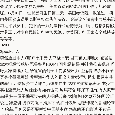
所以老习生日第二天，接到美国国会议员特别礼物了么？美国国
会议员，包子要抖起来呀。美国议员都给老习送礼物，礼还重
呢。6月16日，也就是习生日第二天，美国参议院一致通过一项
由美国参议员里克斯科特牵头的决议。啥决议？谴责中共总书记
习近平以及中共犯下的一系列暴行和虐待行为。啊，包括剥削奴
隶劳工，对少数民族进行种族灭绝，对美国进行国家安全威胁等
等等等。
14:10
Speaker A
突然通过本人X账户报平安 万幸还平安 目前被关押地方 被警察
拿木棍经常威胁 恶警警号FJ0141 可能是辅警 并让我公布视频 呼
吁大家持续关注 给迫害的刽子手们多些压力 往这看 15岁小伙子
真是个孤胆英雄 希望海外华人的正义力量都行动起来 揭露中共
的暴行 让这位少年英雄早点恢复自由 党媒官媒紧急表示 本少年
英雄查无此人纯虚虚构 如有雷同 纯属巧合 吓尿了 生怕有人振臂
高呼 把一屋子睡死过去的人招呼起来 党怕他们休息不好啊 没听
说过 跟您讲 党在习近平指挥下 现在开发出 思想维稳的新理论来
了 啥新理论 又是不要嘲笑中国基本盘 您说的还真靠谱 不过是一