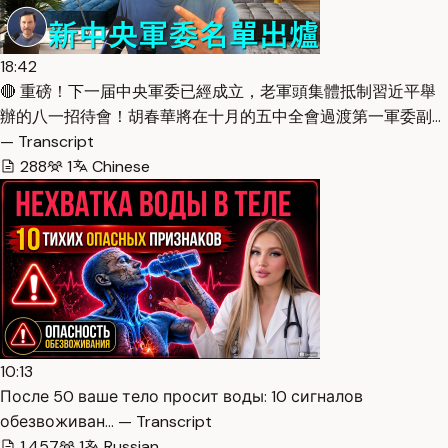
18:42
🔴 重磅！下一届中央軍委已經成立，老軍頭集體抵制習近平舉
辦的八一招待會！胡春華將在十月的五中全會過渡第一軍委副…
— Transcript
288
1
Chinese
10:13
После 50 ваше тело просит воды: 10 сигналов
обезвоживан… — Transcript
1,457
1
Russian