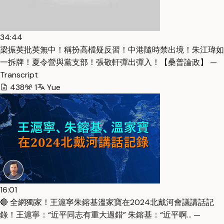
34:44
梁振英批英無中！稱扮高檔疑反習！中港隨時禁出境！朱江瑋如
一拆牌！夏令營與黨支部！張敬軒彈出彈入！【桑普論政】 —
Transcript
438
1
Yue
16:01
🔴 全網獨家！王滬寧朱鎔基溫家寶在2024北戴河會議講話記
錄！王滬寧：“近平同志有重大過錯” 朱鎔基：“近平啊… —