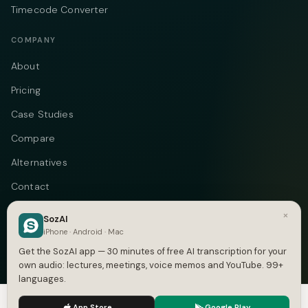
Timecode Converter
COMPANY
About
Pricing
Case Studies
Compare
Alternatives
Contact
Blog
×
SozAI
iPhone · Android · Mac
Privacy
Get the SozAI app — 30 minutes of free AI transcription for your
Terms
own audio: lectures, meetings, voice memos and YouTube. 99+
languages.
DMCA
We use cookies to enhance your experience.
Privacy Policy
App Store
Google Play