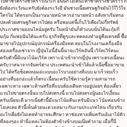
ไปทำชั่วคร้างชั่วคราวเนาะก็ อันนี้ก็โอเคนะทำชั่วคร้างชั่วคราว ก็
ยังต้องระวังนะครับยังต้องระวังอื มันช่วงเนี้ยเศรษฐกิจมันไว้ใไว้ใจ
ใครไม่ ได้หรอกเป็นงานนายหน้าควรอ่านายหน้า อสังหาเริ่มดรอ
ปลงด้วยเศรษฐกิจควรไปต่อ หรือพอแค่นี้เก็บไว้เพียงไม่กี่ทรัพย์
ประกาศขายออนไลน์อยู่ครับ ในหน้ามันก็ทำแบบนั่นได้นะกุ้มกิ่
มกุ้ม กิ่มพอนั่นได้นะครับ ธุรกิจที่ดูๆและทดลองทำอยู่คือเทรดดิ้ ซื้อ
มาขายไปอุปกรณ์อุปกรณ์เครื่องมือทด สอบในโรงงานเครื่องมือ
สองเครื่องเช่าจาก ญี่ปุ่นโอนี้อันนี้น่าจะเวิร์คอันนี้ เวิร์คเวิร์คนะ
ครับตัวนี้มีแนวโน้มเวิร์ค เพราะนำเข้าจากญี่ปุ่น เพราะตรงเนี้ยนะ
ครับวาสนาจากจันทร์ต่าง ประเทศนะนำเข้าได้แล้วเนี่ยซื้อมาขาย
ไป ได้หรือช็อตเทอมอ่ะแบบอะไรบางอย่างที่แบบ มาเร็วจบเร็ว
อย่างที่บอกอ่ะแล้วก็ตรง เนี้ยนะครับใช้ความรู้ความสามารถ
เฉพาะทาง เฉพาะด้านหรือที่แบบต้องเดินทางอยู่บ่อยๆ ต้องเดี๋ยว
แวบไปขายตรงนั้นแวบไปส่งตรงนี้ แวบไปส่งตรงนู้นอะไรเงี้ยนะ
ครับเนี่ยจะดี มากเนี่ยตัวนี้มีแนวโน้มดีนะครับมีแนว โน้มค่อนข้าง
โอเคเลย ตัวนี้เห็นด้วยนะดวงเหมาะกับงานประเภทไหน เกี่ยวกับ
อะไรเผื่อยังไม่เคยทำอาจจะศึกษา หาช่องทางเพิ่มครับเอ้เอาไอ้ตัว
ที่ลองๆอง ทำนี่แหละไม่ต้องตัวข้างข้างบนเนี่ยคำถาม เมื่อกี้นี่