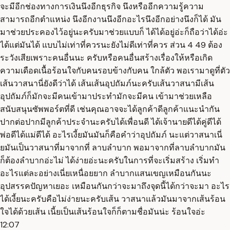
จะมีอีกช่องทางการเงินนึงอีกธุรกิจ นึงหรืออีกความรู้ความ
สามารถอีกตำแหน่ง นึงอีกงานนึงอีกอะไรนึงอีกอย่างนึงก็ได้ มัน
มาช่วยประคองไว้อยู่นะครับมาช่วยแบบก็ ได้ได้อยู่อ่ะก็ถือว่าได้อ่ะ
ได้แต่มันได้ แบบไม่เท่าที่ควรนะยังไม่ดีเท่าที่ควร ส่วน 4 49 ต้อง
ระวังเสียเพราะคนอื่นนะ ครับหรือคนอื่นสร้างเรื่องให้หรือเกิด
ความเดือดเนื้อร้อนใจกับคนรอบข้างกับคน ใกล้ตัว พอเรามาดูที่ตัว
เส้นวาสนานี่ยังดีว่าได้ เส้นเส้นอุปถัมภ์นะครับเส้นวาสนามีเส้น
อุปถัมภ์ก็มักจะมีคนเข้ามาประทำมักจะมีคน เข้ามาช่วยเหลือ
สนับสนุนซัพพอร์ตที่ดี เช่นคุณอาจจะได้ลูกค้าดีลูกค้าแนะนำกัน
ปากต่อปากมีลูกค้าประจำนะครับได้เพื่อนดี ได้เจ้านายดีได้คู่ดีได้
พ่อดีได้แม่ดีได้ อะไรเงี้ยมันมันก็คือคำว่าอุปถัมภ์ นะแต่วาสนาเนี่
ยมันเป็นวาสนาที่มาจากที่ ลาบลำบาก พอมาจากที่ลาบลำบากมัน
ก็ต้องลำบากอ่ะไม่ ได้ง่ายอ่ะนะครับในการที่จะเริ่มสร้าง เริ่มทำ
อะไรแต่ละอย่างเนี่ยเหนื่อยยาก ลำบากแสนเขญเหมือนกันนะ
อุปสรรคปัญหาเยอะ เหมือนกันกว่าจะมาถึงจุดนี้ได้กว่าจะมา อะไร
ได้เงี้ยนะครับคือไม่ง่ายนะครับเส้น วาสนาแล้วมันมาจากเส้นร้อน
ใจได้ด้วยเส้น เนี้ยเป็นเส้นร้อนใจก็ก็ตามชื่อมันน่ะ ร้อนใจอ่ะ
12:07