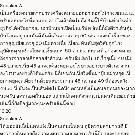
Speaker A
เป็นเครื่องหมายกากบาทเครื่องหมายบอกอ่า ดอกไม้กางเขนน่ะนะ
ครับแบบอะไรที่มาแบบ คาดไม่ถึงคิดไม่ถึง อันนี้ใช้บ้านทำเงินทำ
ธุรกิจได้หรืออาจจะ เอาบ้านมาเปิดเป็นบริษัท อันนี้ก็ยังดีว่าเส้นคุ้ม
กันโอเคอยู่ เออมันมีมันมีเส้นจากแถวๆ 50 นะอาจจะมี เรื่องของ
การสูญเสียแถวๆ 50 เนี่ยตรงเนี้ย เนี่ยกะทันหันสุดวิสัยถูกโกง
อุบัติเหตุ ชะงักเสียหายเงี้ยแถวๆ 50 คำว่าจากบางที อาจจะหมาย
ถึงการจากลาเลิกลาอย่าล้างนะ ครับล้มเลิกไปแต่เร็วๆเนี้ย 48 เนี่ย
48 ปลายๆเนี่ย 48 อาจจะต้องหยุด อะไรบางอย่างบางตัวนะ งาน
อะไรบางอย่างก็ได้นะครับ นี่ก็เช่นกันเนี่ยวิ่งขึ้นมาปุ๊บแผ่วหยุด เนี่
ยมาหยุดจุดเดียวกันด้วยนะประมาณ 48 นะ เออ 49 นี่ต้องระวัง
4950 นี่ มันจะเป็นเส้นตัดไปนิดนึง ตอนหลังเป็นคนอดทนเยอะมาก
นะครับ อดทนอดกั้นเยอะ แล้วก็เป็นคนกังวลนะเป็นคนคิดเยอะด้วย
เส้นนี้ก็ยังดีอยู่มากๆนะครับเส้นนี้ช่วย
16:20
Speaker A
ได้เยอะอันนี้เป็นคนเก่งเป็นคนเด่นเป็นคน ดูมีความสามารถดี มี
ดาวดาวก็หมายถึงความเด่นความสามารถ อันนี้ก็อาจจะต่อยอด