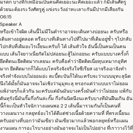
มรดก บางทีก็เหมือนเป็นคนคิดเยอะนะคิดเยอะแล้ว ก็มีเส้นศัตรู
ด้วยนะต้องระวังศัตรูคู่ แข่งระวังอ่าทะเลาะกันมีปากมีเสียงกัน
06:15
Speaker A
หรือเข้าใจผิด เส้นนี้ไม่มีในตำราอาจจะเดินทางบ่อยนะ ครับหรือ
เดินทางอยู่ตลอด หรือบางทีเดินทางไปที่ไปมาที่เดิมอยู่ซ้ำ ๆไปกลับ
ไปกลับที่เดิมอะไรเงี้ยนะครับก็ ได้ เส้นหัวใจ อันนี้เป็นคนเป็นคน
แบบ เส้นใจยาวเนี่ยกัดไม่ปล่อยนะสู้ไม่ถอยนะ ครับแบบบางครั้งก็
ยึดติดนะยึดติดมากเลยนะ ครับคือคำว่ายึดติดเนี่ยทุบเทมากอุทิศ
มาก ยึดติดมากก็ได้แบบโหจริงจังจริงใจซีเรียส เอาจริงเอาจังทำ
จริงทำจังแบบไม่ยอมอ่ะ ตะบี้ตะบันก็ได้นะครับจะว่าแบบมุทะลุนิด
นึงได้มั้ยก็มันอาจจะไม่เชิงว่ามุมุทะลุ หรอกแต่ว่าแบบเราไม่ยอม
แพ้ง่ายๆก็แล้วกัน นะครับแต่มันมันบางครั้งมันคำว่าไม่ยอม แพ้กับ
ดันทุรังนี่มันกั๊มกึ่งกันล่ะกั๊ม กึ่งกันนิดนึงนะครับบางทีมันฝืนเกิน อัน
นี้ก็จะเป็นหัวใจนักวางแผนพอ 2 2 เส้นนี้มารวมกันก็เป็นคนที่
วางแผนวาง กลยุทธ์อะไรได้ดีแต่ช่วงเนี้ยด้วยความที่ ที่ตรงเนี้ยนะ
ครับอย่างที่บอกว่ามันเขียว มันเขียวมากแล้วพอกลยุทธ์หรือแผน
งานแผน การอะไรบางอย่างมันอาจจะไม่เป็นไปอย่าง ที่เราวางไว้ที่