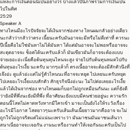
แหละการเงินตอนนี้เป็นอย่างไร บ้างแล้วปีนี้ภาพรวมการเงินเป็น
ไปในทิศ
25:29
Speaker A
ทางไหนมีอะไรปัจจัยจะได้เงินจากช่องทาง ไหนผมกลัวอย่างเดียว
นะกลัวว่ากลัวว่าตรง เนี้ยนะครับมันอาจจะมีหรือไม่ดีเท่าที่ ควรนะ
ปีเนี้ยคือไม่ใช่มันหาไม่ได้มันหา ได้แต่มันอาจจะไม่พอหรืออาจจะ
สะดุดอาจจะ ช็อตได้นะครับแล้วก็ มันเขียวมันก็อาจจะต้องแบบ
จ่ายเยอะอ่ะเนี่ยคือต้นทุนทุนไหนจะสูง จ่ายไปกับต้นทุนหมดไปกับ
ต้นทุนอะไรเงี้ย นะครับ มากๆแล้วก็ ตรงเนี้ยอาจจะต้องมีสักตัวนึงที่
เจ๊งอ่ะ ดูแล้วอ่ะแต่ไม่รู้ตัวไหนนะที่อาจจะหยุด ไปเลยนะครับหยุด
ไปเลยอะไรเงี้ยแบบสักตัว สักธุรกิจนึงอ่ะนะ ไม่ไปต่อเลยอะไรเงี้ย
แล้วได้เงินจากช่อง ทางไหนผมก็บอกไม่ถูกเหมือนกันนะ แต่ก็ยังดี
ว่ายังมีที่พึ่งนะยังมีที่พึ่ง ที่อาศัยนะยังแบบมีคนช่วยอยู่นะ ความรัก
ตอนนี้โสดไม่คาดหวังหากมีใครเข้า มาจะเป็นยังไงให้ระวังเรื่อง
อะไรมีโอกาส โสดยาวๆนะครับเส้นเส้นเนี้ยยาวมากคืออาจ จะไม่
ถูกใจไม่ถูกจริตแต่ไม่แน่นะเพราะว่า มันมาชนมันมาชนเส้นวา
สนาเนี่ยอาจจะเจอกัน งานนะหรืองานทำให้เจอกันนะครับเป็นไป