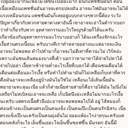
ไปยุเยอะมากนะพอไม่ได้ขึ้นไปเยอะมาก มันก็แพชชั่นมันก็ ตอน
เนี้ยเหมือนแพชชั่นมันอาจจะดรอปลงมัน อาจจะไฟมันอาจจะไม่ได้
แรงเหมือนก่อน แพชชั่นมันก็เลยอยู่แบบกลางๆพวกนี้ต้อง ระวัง
ปัญหาเกี่ยวกับพวกสายตาดวงตาอันนี้ เขาอาจจะอ่าในตำราเบอก
ว่าทำเกี่ยวกับพวก อุตสาหกรรมอะไรใหญ่ๆด้วยก็ได้นะครับ
เกี่ยวข้องกับอุตสาหกรรมอะไรบางอย่างก็ ได้นะเครื่องจักรอะไร
เงี้ยส่วนตรงเนี้ยนะ ครับบางทีเราทำหลายอย่างนะแต่อาจจะเงิน
อาจจะไม่พอพอ ทำไปทำมาก็อาจจะไม่ดีเท่าที่ควน่ะไม่ เวิร์คอ่ะ
เพราะมันชนเส้นสมองบางที่เค้า บอกว่าหามาหาได้จ่ายไปหาได้
จ่ายไปอย่า เงี้ยหาเช้าจ่ายค่ำอะไรเงี้ยที่เบอกได้ เดือนชนเดือนได้
เดือนต่อเดือนอะไรเงี้ย หรือทำไปทำมามันก็ไม่เหลือเก็บเท่าที่ควร
คือมันอาจจะเหลืออยู่บ้างมันไม่ใช่ไม่ เหลือนะไอ้เส้นเนี้ยมัน
พยายามทะลุนะเนี่ย แล้วก็ส่ายเนี่ยส่ายส่ายก็คือรายได้มัน ไม่นิ่งไม่
เสถียรไม่สเบิลน่ะอาจจะเหลือ เก็บนิดนึงอ่ะเหลือไม่มากอะไรเงี้ย
นะครับ แต่ตรงเนี้ยตัวนึงอ่ะอาจจะพอพอพอไปได้ อยู่ ไส้สมองก็
ค่อนข้างจะเป็นคนตรงเป็นคนแข็ง เป็นคนเป๊ะเป็นคนรักอิสระ เนี่ย
ตรงแข็งเป๊ะนะครับเป็นคนมุ่งมั่นไม่ ยอมแพ้อะไรง่ายๆนะครับแต่
ตอนหลังก็จะใจ เย็นขึ้นเยอะใจเย็นขึ้นซอฟขึ้น มีมรดก อันนี้มี