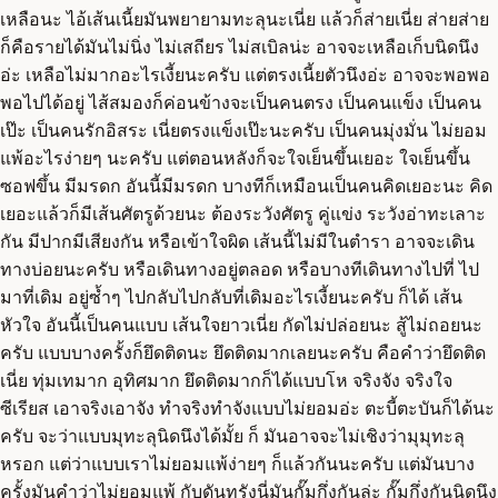
เหลือนะ ไอ้เส้นเนี้ยมันพยายามทะลุนะเนี่ย แล้วก็ส่ายเนี่ย ส่ายส่าย
ก็คือรายได้มันไม่นิ่ง ไม่เสถียร ไม่สเบิลน่ะ อาจจะเหลือเก็บนิดนึง
อ่ะ เหลือไม่มากอะไรเงี้ยนะครับ แต่ตรงเนี้ยตัวนึงอ่ะ อาจจะพอพอ
พอไปได้อยู่ ไส้สมองก็ค่อนข้างจะเป็นคนตรง เป็นคนแข็ง เป็นคน
เป๊ะ เป็นคนรักอิสระ เนี่ยตรงแข็งเป๊ะนะครับ เป็นคนมุ่งมั่น ไม่ยอม
แพ้อะไรง่ายๆ นะครับ แต่ตอนหลังก็จะใจเย็นขึ้นเยอะ ใจเย็นขึ้น
ซอฟขึ้น มีมรดก อันนี้มีมรดก บางทีก็เหมือนเป็นคนคิดเยอะนะ คิด
เยอะแล้วก็มีเส้นศัตรูด้วยนะ ต้องระวังศัตรู คู่แข่ง ระวังอ่าทะเลาะ
กัน มีปากมีเสียงกัน หรือเข้าใจผิด เส้นนี้ไม่มีในตำรา อาจจะเดิน
ทางบ่อยนะครับ หรือเดินทางอยู่ตลอด หรือบางทีเดินทางไปที่ ไป
มาที่เดิม อยู่ซ้ำๆ ไปกลับไปกลับที่เดิมอะไรเงี้ยนะครับ ก็ได้ เส้น
หัวใจ อันนี้เป็นคนแบบ เส้นใจยาวเนี่ย กัดไม่ปล่อยนะ สู้ไม่ถอยนะ
ครับ แบบบางครั้งก็ยึดติดนะ ยึดติดมากเลยนะครับ คือคำว่ายึดติด
เนี่ย ทุ่มเทมาก อุทิศมาก ยึดติดมากก็ได้แบบโห จริงจัง จริงใจ
ซีเรียส เอาจริงเอาจัง ทำจริงทำจังแบบไม่ยอมอ่ะ ตะบี้ตะบันก็ได้นะ
ครับ จะว่าแบบมุทะลุนิดนึงได้มั้ย ก็ มันอาจจะไม่เชิงว่ามุมุทะลุ
หรอก แต่ว่าแบบเราไม่ยอมแพ้ง่ายๆ ก็แล้วกันนะครับ แต่มันบาง
ครั้งมันคำว่าไม่ยอมแพ้ กับดันทุรังนี่มันกั๊มกึ่งกันล่ะ กั๊มกึ่งกันนิดนึง