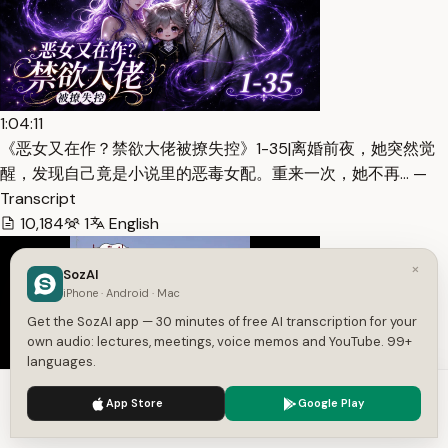
1:04:11
《恶女又在作？禁欲大佬被撩失控》1-35|离婚前夜，她突然觉
醒，发现自己竟是小说里的恶毒女配。重来一次，她不再… —
Transcript
10,184
1
English
×
SozAI
iPhone · Android · Mac
Get the SozAI app — 30 minutes of free AI transcription for your
own audio: lectures, meetings, voice memos and YouTube. 99+
languages.
We use cookies to enhance your experience.
Privacy Policy
App Store
Google Play
Accept
Settings
12:06