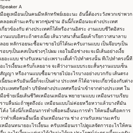
Speaker A
มือดูเหมือนเป็นคนมีหลักทรัพย์เยอะนะ อันนี้ต้องระวังพวกเข่าพวก
คลอดเท้านะครับ พวกซุ่มซ่าม อันนี้ก็เหมือนจะต่างประเทศ
เกี่ยวข้องกับ ต่างประเทศก็ได้หรืองานอิสระ งานแบบชีวิตอิสระ
งานแบบอิสระถ้าตรงเนี้ย เส้นวาสนาสั้นเนี่ยเค้าเรียกวาสนาลาบ
ลอย หลักรอยนะซื้อมาขายไปก็ได้นะครับงานแบบ เป็นจ๊อบๆเป็น
รอบๆเป็นเคสเป็นช่วงๆไปผม เจอในมือช่างจะจะมีเส้นอย่างเงี้ย
เยอะแบบ ช่างรับเหมาอ่ะเพราะเดี๋เค้าไปทำตรงนั้น ทีเไปทำตรงนี้ที
อะไรเงี้ยนะครับก็เลยอาจ จะตีว่างานแบบระยะสั้นๆงานแบบเซ็น
สัญญา หรืองานแบบซื้อมาขายไปอะไรบางอย่างบวกกับ เส้นตรง
เนี้ยนะครับอันเนี้ยก็จะเป็นต่าง ประเทศ ก็ได้อาจจะเกี่ยวข้องกับต่าง
ประเทศหรือทำ บริษัทต่างประเทศหรือนำเข้าจากต่างประเทศ ใน
มือซ้ายเนี่ยเส้นชีวิตเหมือนเหมือน พยายามแบบ เหมือนราบเรียบ
ราบลื่นน่ะถ้าพูดถึงอ่ะ เหมือนแบบไม่ค่อยหวือหวาแล้วบางทีมัน
โค้ง โค้งนี่ก็เหมือนการทำเพื่อคนอื่นนะการทำ ให้คนอื่นคือคการ
ว่าทำเพื่อคนอื่นเนี่ย มันเหมือนงาน ช่าง งานรับเหมานะครับ
เหมือนทนายอะไรเงี้ยนะ ครับเหมือนเราไปดูแลจัดการอะไรให้คน
อื่น อะไรเงี้ยนะแต่เราได้เงินน่ะได้ผล ประโยชน์อ่ะตรงเนี้ยนะครับ