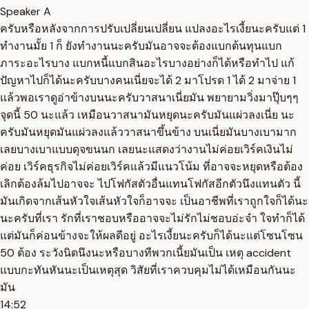
Speaker A
ครับหรือหลังจากการปรับเปลี่ยนเปลี่ยน แปลงอะไรเงี้ยนะครับแต่ 1
ทำงานมั้ย 1 ก็ ยังทำงานนะครับมันอาจจะต้องแบกต้นทุนแบก
ภาระอะไรบาง แบกหนี้แบกสินอะไรบางอย่างก็ได้หรือทำไป แก้
ปัญหาไปก็ได้นะครับบางคนเนี่ยจะได้ 2 มาโปรด 1 ได้ 2 มาจ่าย 1
แล้วพอเราดูอ่าข้างบนนะครับวาสนาเนี่ยมัน พยายามวิ่งมาปุ๊บๆๆ
จุดนี้ 50 นะแล้ว เหมือนวาสนามันหยุดนะครับมันแผ่วลงเนี่ย นะ
ครับมันหยุดมันแผ่วลงแล้ววาสนาขึ้นข้าง บนเนี่ยมันบางเบามาก
เลยบางเบาแบบดุจขนนก เลยนะแสดงว่างานไม่ค่อยเวิร์คเงินไม่
ค่อย เวิร์คธุรกิจไม่ค่อยเวิร์คแล้วมีแนวโน้ม ที่อาจจะหยุดหรือต้อง
เลิกต้องล้มไปอาจจะ ไปโฟกัสตัวอื่นแทนโฟกัสอีกตัวนึงแทนตัว นี้
มันเกิดจากเส้นหัวใจเส้นหัวใจก็อาจจะ เป็นอาชีพที่เราถูกใจก็ได้นะ
นะครับที่เรา รักที่เราชอบหรืออาจจะไม่รักไม่ชอบอ่ะจำ ใจทำก็ได้
แต่มันก็ค่อนข้างจะให้ผลดีอยู่ อะไรเงี้ยนะครับก็ได้นะแต่โซนโซน
50 ต้อง ระวังนิดนึงนะหรือบางทีพวกเนี้ยมันเป็น เหตุ accident
แบบกะทันหันนะเป็นเหตุสุด วิสัยที่เราควบคุมไม่ได้เหมือนกันนะ
มัน
14:52