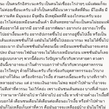
นะ เป็นคนรักอิสระนะครับ เป็นคนไม่เชื่ออะไรง่ายๆ แม้แต่ผมก็จะ
ไม่ค่อยเชื่อนะครับ แล้วก็เป็นคนที่มีแนวความคิดที่ดีนะ มีไอเดีย มี
ความคิด มีมุมมอง มีจุดยืน มีเหตุมีผลที่ดี มองไกลนะครับ มอง
อะไรไม่ค่อยเหมือนคนอื่นเค้า มีเส้นทยทยานก็จะเป็นคนไม่ยอมแพ้
คืออยากได้ อยากมี อยากดี อยากพัฒนา อยากเก่ง อยากอะไรขึ้น
ไปอย่าเงี้ยนะครับ อยากอัปเกรดขึ้นไป อยากอยู่ขึ้นไปเงี้ย หรือเป็น
เส้นแห่งแพชชั่นก็ได้ แต่มันไม่ได้ขึ้นไปเยอะมากนะ พอไม่ได้ขึ้นไป
เยอะมาก มันก็แพชชั่นมันก็ตอนเนี้ย เหมือนแพชชั่นมันอาจจะดรอ
ปลง มันอาจจะไฟมันอาจจะไม่ได้แรงเหมือนก่อน แพชชั่นมันก็เลย
อยู่แบบกลางๆ พวกนี้ต้องระวังปัญหาเกี่ยวกับพวกสายตา ดวงตา
อันนี้เขาอาจจะอ่าในตำราเบอกว่าทำเกี่ยวกับพวกอุตสาหกรรม
อะไรใหญ่ๆ ด้วยก็ได้นะครับ เกี่ยวข้องกับอุตสาหกรรมอะไรบาง
อย่างก็ได้นะ เครื่องจักรอะไรเงี้ย ส่วนตรงเนี้ยนะครับ บางทีเราทำ
หลายอย่างนะ แต่ อาจจะเงินอาจจะไม่พอ พอทำไปทำมาก็อาจจะ
ไม่ดีเท่าที่ควรนะ ไม่เวิร์คอ่ะ เพราะมันชนเส้นสมอง บางที่เค้าบอก
ว่าหามาหาได้จ่ายไป หาได้จ่ายไป อย่าเงี้ย หาเช้าจ่ายค่ำอะไรเงี้ยที่
เบอกได้ เดือนชนเดือนได้เดือนต่อเดือนอะไรเงี้ย หรือทำไปทำมา
มันก็ไม่เหลือเก็บเท่าที่ควร คือมันอาจจะเหลืออยู่บ้าง มันไม่ใช่ไม่