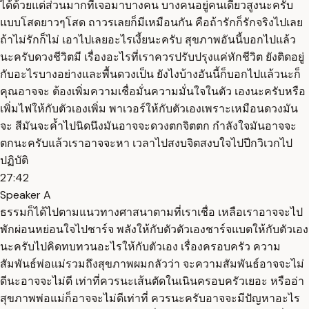
ได้ด้วยแต่ส่วนมากที่เจอมาบางคน บางคนอยู่คนเดียวสูงนะครับ
แบบโสดยาวๆโสด ถาวรเลยก็มีเหมือนกัน คือถ้ารักก็รักจริงไปเลย
ถ้าไม่รักก็ไม่ เอาไปเลยอะไรเงี้ยนะครับ สุขภาพอันนี้บอกไปแล้ว
นะครับดวงชีวิตมี เรื่องอะไรที่เราควรปรับปรุงแค่หักชีวิต ยังติดอยู่
กับอะไรบางอย่างและพื้นดวงเป็น ยังไงบ้างอันนี้ก็บอกไปแล้วนะก็
คุณอาจจะ ต้องเพิ่มความเชื่อมั่นความมั่นใจในตัว เองนะครับหรือ
เพิ่มไฟให้กับตัวเองเพิ่ม พาเวอร์ให้กับตัวเองเพราะเหมือนดวงมัน
จะ สีมันจะค้ำไปนิดนึงมันอาจจะดวงตกจิตตก กำลังใจมันอาจจะ
ตกนะครับแล้วเราอาจจะหา เวลาไปสงบจิตสงบใจไปปีกวิเวกไป
ปฏิบัติ
27:42
Speaker A
ธรรมก็ได้ไปตามแนวทางศาสนาตามที่เราเชื่อ เหลือเราอาจจะไป
พักผ่อนหย่อนใจไปชาร์จ พลังให้กับตัวตัวเองชาร์จแบตให้กับตัวเอง
นะครับไปคิดทบทวนอะไรให้กับตัวเอง เรื่องครอบครัว ความ
สัมพันธ์พ่อแม่รวมถึงสุขภาพผมกลัวว่า จะความสัมพันธ์อาจจะไม่
ดีนะอาจจะไม่ดี เท่าที่ควรนะเส้นตัดในเนินครอบครัวเยอะ หรืออ่า
สุขภาพพ่อแม่ก็อาจจะไม่ดีเท่าที่ ควรนะครับอาจจะมีปัญหาอะไร