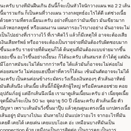
นะครับ บางทีมันฝืนเกิน อันนี้ก็จะเป็นหัวใจนักวางแผน พอ 2 2 เส้น
นี้มารวมกัน ก็เป็นคนที่วางแผน วางกลยุทธ์อะไรได้ดี แต่ช่วงเนี้ย
ด้วยความที่ตรงเนี้ยนะครับ อย่างที่บอกว่ามันเขียว มันเขียวมาก
แล้วพอกลยุทธ์ หรือแผนงาน แผนการอะไรบางอย่าง มันอาจจะไม่
เป็นไปอย่างที่เราวางไว้ ที่เราคิดไว้ แล้วก็มีเหตุให้ อาจจะต้องเสีย
เงินเสียทรัพย์ หรืออาจจะต้องเป็นรายจ่ายที่มันต้องรับผิดชอบมาก
ขึ้นนะครับ รายจ่ายที่ต้นทุนก็ได้ ต้นทุนที่มันต้องแบบจ่ายมากขึ้น
เยอะขึ้น อะไรขึ้นอย่างเงี้ยนะ ก็ได้นะครับ เส้นสมรส ถ้าได้คู่ แต่มัน
มีโอกาสมันจะไม่ได้มากกว่าหรือ ได้แล้วมันก็อาจจะไม่ค่อยไม่
ค่อยสมหวัง ไม่ค่อยแฮปปี้เท่าที่ควรก็ได้นะ เซ้นมันตัดอาจจะไม่ได้
นะครับ เป็นคนค่อนข้างระมัดระวังเรื่องเงินทองๆ ตัวเส้นอาทิตย์
มันดีเส้นนึง เส้นเนี้ย เส้นนี้ก็มีผู้หลักผู้ใหญ่ หรือมีคนคอยช่วย คอย
อุปถัมภ์อยู่ แต่อีกเส้นนึงเนี่ย เรามาดูเส้นเนี้ยนะครับ อ่า เนี่ยจุดเนี้ย
จุดนี้มันก็จะเป็น 50 นะ จุดอายุ 50 ปี เนี่ยนะครับ ตัวเส้นเนี้ย ตัว
ปัญหา เพราะเส้นมันวิ่งขึ้นมาปุ๊บ แล้วคุณดูนะตรงเนี้ย แกปตรงเนี้ย
เส้นอยู่ๆ มันบางไปนะ มันหายไป มันแปลว่าอะไร จากอะไรที่มัน
เคยดี เคยได้ เคยเด่น เคยแบบโอเค อ่ะ เหมือนบางทีมันเป็น
connection ด้วย เหมือนเป็นการติดต่อ เป็นการคุย เป็นการ