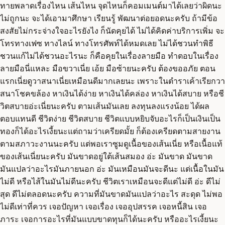
ทายพลาดเรื่องไหน เส้นไหน จุดไหนก็คอมเมนต์มาได้เลยว่าผิดนะ
ไม่ถูกนะ จะได้เอามาศึกษา เรียนรู้ พัฒนาต่อยอดนะครับ ถ้ามีข้อ
สงสัยไม่กระจ่างใจอะไรยังไง ก็นัดคุยได้ ไม่ได้คิดค่าบริการเพิ่ม จะ
โทรทางเฟซ ทางไลน์ ทางโทรศัพท์ได้หมดเลย ไม่ได้ชวนทำพิธี
ชวนแก้ไม่ได้ชวนอะไรนะ ก็คือคุยในเรื่องลายมือ ทำตอบในเรื่อง
ลายมือนี่แหละ มือขวาเนี่ย เอ้ย มือซ้ายนะครับ ต้องขออภัย ตอน
แรกเนี่ยดูวาสนาเนี่ยเหมือนดีมากเลยนะ เพราะในตำราเค้าเรียกวา
สนาโชคขล้อง หาเงินได้ง่าย หาเงินได้คล่อง หาเงินได้สบาย หรือชี
วิตสบายอ่ะเนี่ยนะครับ ตามเส้นมันเลย ลงทุนลงแรงน้อย ได้ผล
ตอบแทนดี ชีวิตง่าย ชีวิตสบาย ชีวิตแบบหยิบจับอะไรก็เป็นเงินเป็น
ทองก็ได้อะไรเงี้ยนะแต่ถามว่าเครียดมั้ย ก็ต้องเครียดตามสายงาน
ตามสภาวะงานนะครับ แต่พอเราซูมดูเนื้อของเส้นเนี่ย หรือเนื้อแท้
ของเส้นเนี่ยนะครับ มันขาดอยู่ใต้เส้นสมอง อ่ะ มันขาด มันขาด
มันแปลว่าอะไรมันภายนอก อ่ะ มันเหมือนมันจะดีนะ แต่เนื้อในมัน
ไม่ดี หรือไส้ในมันไม่ดีนะครับ ชีวิตเราเหมือนจะดีแต่ไม่ดี อ่ะ ดีไม่
สุด ดีไม่ตลอดนะครับ ความที่มันขาดมันแปลว่าอะไร สะดุด ไม่พอ
ไม่ดีเท่าที่ควร เจอปัญหา เจอเรื่อง เจออุปสรรค เจอหนี้สิน เจอ
ภาระ เจอการอะไรที่มันแบบขาดทุนก็ได้นะครับ หรืออะไรเงี้ยนะ