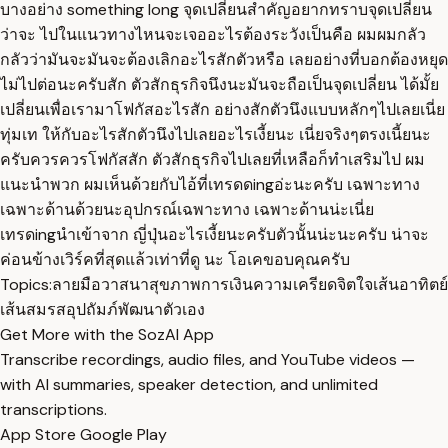
บางอย่าง something long จุดเปลี่ยนสำคัญอยากทราบจุดเปลี่ยน
ว่าจะ ไปในแนวทางไหนจะเจออะไรต้องระวังเป็นคือ ผมผมกลัว
กลัวว่ามันจะมันจะต้องเลิกอะไรสักตัวหรือ เลยอย่างที่บอกต้องหยุด
ไม่ไปต่อนะครับสัก ตัวสักธุรกิจนึงนะมันจะถือเป็นจุดเปลี่ยน ได้มั้ย
เปลี่ยนเพื่อเรามาโฟกัสอะไรสัก อย่างสักตัวนึงแบบหลักๆไปเลยเนี่ย
ทุ่มเท ให้กับอะไรสักตัวนึงไปเลยอะไรเงี้ยนะ เนี่ยจริงๆตรงเนี้ยนะ
ครับควรควรโฟกัสสัก ตัวสักธุรกิจไปเลยที่เหลือก็ทำเสริมไป ผม
แนะนำพวก ผมเห็นด้วยกับไอ้ที่เทรดดingอ่ะนะครับ เฉพาะทาง
เฉพาะด้านด้วยนะอุปกรณ์เฉพาะทาง เฉพาะด้านน่ะเนี่ย
เทรดingนำเข้าจาก ญี่ปุ่นอะไรเงี้ยนะครับตัวนั้นน่ะนะครับ น่าจะ
ค่อนข้างเวิร์คที่สุดแล้วเท่าที่ดู นะ โอเคขอบคุณครับ
Topics:
ลายมือ
วาสนา
สุขภาพ
การเงิน
ความเครียด
จิตใจ
เส้นอาทิตย์
เส้นสมรส
อุปถัมภ์
พัฒนาตัวเอง
Get More with the SozAI App
Transcribe recordings, audio files, and YouTube videos —
with AI summaries, speaker detection, and unlimited
transcriptions.
App Store
Google Play