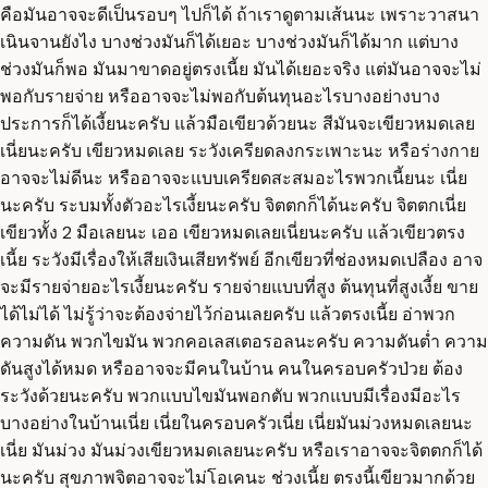
คือมันอาจจะดีเป็นรอบๆ ไปก็ได้ ถ้าเราดูตามเส้นนะ เพราะวาสนา
เนินจานยังไง บางช่วงมันก็ได้เยอะ บางช่วงมันก็ได้มาก แต่บาง
ช่วงมันก็พอ มันมาขาดอยู่ตรงเนี้ย มันได้เยอะจริง แต่มันอาจจะไม่
พอกับรายจ่าย หรืออาจจะไม่พอกับต้นทุนอะไรบางอย่างบาง
ประการก็ได้เงี้ยนะครับ แล้วมือเขียวด้วยนะ สีมันจะเขียวหมดเลย
เนี่ยนะครับ เขียวหมดเลย ระวังเครียดลงกระเพาะนะ หรือร่างกาย
อาจจะไม่ดีนะ หรืออาจจะแบบเครียดสะสมอะไรพวกเนี้ยนะ เนี่ย
นะครับ ระบมทั้งตัวอะไรเงี้ยนะครับ จิตตกก็ได้นะครับ จิตตกเนี่ย
เขียวทั้ง 2 มือเลยนะ เออ เขียวหมดเลยเนี่ยนะครับ แล้วเขียวตรง
เนี้ย ระวังมีเรื่องให้เสียเงินเสียทรัพย์ อีกเขียวที่ช่องหมดเปลือง อาจ
จะมีรายจ่ายอะไรเงี้ยนะครับ รายจ่ายแบบที่สูง ต้นทุนที่สูงเงี้ย ขาย
ได้ไม่ได้ ไม่รู้ว่าจะต้องจ่ายไว้ก่อนเลยครับ แล้วตรงเนี้ย อ่าพวก
ความดัน พวกไขมัน พวกคอเลสเตอรอลนะครับ ความดันต่ำ ความ
ดันสูงได้หมด หรืออาจจะมีคนในบ้าน คนในครอบครัวป่วย ต้อง
ระวังด้วยนะครับ พวกแบบไขมันพอกตับ พวกแบบมีเรื่องมีอะไร
บางอย่างในบ้านเนี่ย เนี่ยในครอบครัวเนี่ย เนี่ยมันม่วงหมดเลยนะ
เนี่ย มันม่วง มันม่วงเขียวหมดเลยนะครับ หรือเราอาจจะจิตตกก็ได้
นะครับ สุขภาพจิตอาจจะไม่โอเคนะ ช่วงเนี้ย ตรงนี้เขียวมากด้วย