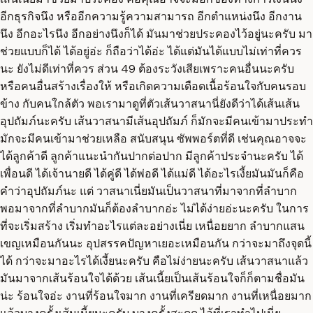
อีกธุรกิจนึง หรืออีกความรู้ความสามารถ อีกตำแหน่งนึง อีกงาน
นึง อีกอะไรนึง อีกอย่างนึงก็ได้ มันมาช่วยประคองไว้อยู่นะครับ มา
ช่วยแบบก็ได้ ได้อยู่อ่ะ ก็ถือว่าได้อ่ะ ได้แต่มันได้แบบไม่เท่าที่ควร
นะ ยังไม่ดีเท่าที่ควร ส่วน 49 ต้องระวังเสียเพราะคนอื่นนะครับ
หรือคนอื่นสร้างเรื่องให้ หรือเกิดความเดือดเนื้อร้อนใจกับคนรอบ
ข้าง กับคนใกล้ตัว พอเรามาดูที่ตัวเส้นวาสนานี่ยังดีว่าได้เส้นเส้น
อุปถัมภ์นะครับ เส้นวาสนามีเส้นอุปถัมภ์ ก็มักจะมีคนเข้ามาประทำ
มักจะมีคนเข้ามาช่วยเหลือ สนับสนุน ซัพพอร์ตที่ดี เช่นคุณอาจจะ
ได้ลูกค้าดี ลูกค้าแนะนำกันปากต่อปาก มีลูกค้าประจำนะครับ ได้
เพื่อนดี ได้เจ้านายดี ได้คู่ดี ได้พ่อดี ได้แม่ดี ได้อะไรเงี้ยมันมันก็คือ
คำว่าอุปถัมภ์นะ แต่ วาสนาเนี่ยมันเป็นวาสนาที่มาจากที่ลำบาก
พอมาจากที่ลำบากมันก็ต้องลำบากอ่ะ ไม่ได้ง่ายอ่ะนะครับ ในการ
ที่จะเริ่มสร้าง เริ่มทำอะไรแต่ละอย่างเนี่ย เหนื่อยยาก ลำบากแสน
เขญเหมือนกันนะ อุปสรรคปัญหาเยอะเหมือนกัน กว่าจะมาถึงจุดนี้
ได้ กว่าจะมาอะไรได้เงี้ยนะครับ คือไม่ง่ายนะครับ เส้นวาสนาแล้ว
มันมาจากเส้นร้อนใจได้ด้วย เส้นเนี้ยเป็นเส้นร้อนใจก็ก็ตามชื่อมัน
น่ะ ร้อนใจอ่ะ งานที่ร้อนใจมาก งานที่เครียดมาก งานที่เหนื่อยมาก