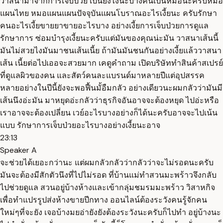
วาสนามาจากการเจ็บป่วย เป็นยังไงนะบางคนเป็นหมอนะครับหมอ
แผนไทย หมอแผนแผนปัจจุบันแผนโบราณอะไรเงี้ยนะ ครับรักษา
คนอะไรเงี้ยขายยาขายอะไรบาง อย่างเงี้ยการเจ็บป่วยการดูแล
รักษาการ ซ่อมบำรุงเงี้ยนะครับแต่มันของคุณน่ะมัน วาสนาเส้นนี้
มันไม่สวยไงมันมาชนเส้นเนี้ย ถ้ามันมันชนกันอย่างเงี้ยแล้ววาสนา
เส้น เนี้ยต่อไปเออจะสวยมาก เคดูคำถาม เปิดบริษัททำสินค้าสเปรย์
ที่ดูแลผิวของคน และสัตว์คนละแบรนด์มาหลายปีแต่อุปสรรค
หลายอย่างในปีนี้ยังจะพอฟื้นมั้อืมกลัว อย่างเดียวนะผมกลัวว่ามันมี
เส้นนึงอ่ะมัน มาหยุดอ่ะกลัวว่าธุรกิจอันอาจจะต้องหยุด ไปอ่ะหรือ
เราอาจจะต้องเปลี่ยน เวย์อะไรบางอย่างก็ได้นะครับอาจจะไปเน้น
แบบ รักษาการเจ็บป่วยอะไรบางอย่างเงี้ยนะอาจ
23:13
Speaker A
จะช่วยได้เยอะกว่านะ แต่ผมกลัวกลัวว่ากลัวว่าจะไม่รอดนะครับ
มันจะต้องมีสักตัวนึงที่ไปไม่รอด ที่บ้านแม่ทำสวนมะพร้าวจึงกลับ
ไปช่วยดูแล สวนอยู่บ้างห้างและเข้ากลุ่มชมรมมะพร้าว วิสาหกิจ
เพื่อทำแปรรูปส่งห้างขายปีกทาง ออนไลน์ต้องระวังคนรู้จักคน
ใหม่ๆที่จะยัง เจอบ้างมยอ่ายังยังต้องระวังนะครับก็ไปทำ อยู่บ้างนะ