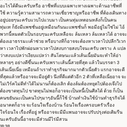
อะไรได้ดีนะครับหรือ อาชีพที่แบบเฉพาะทางเฉพาะด้านอาชีพที่
ใช้ ความรู้ความสามารถความเชี่ยวชาญหรืออาชีพ ที่ต้องเดินทาง
อยู่บ่อยๆนะครับแวบไปแวบมา เป็นคนทุ่มเทตอนหลังก็เป็นคน
ทุ่มเท ก็ยังมีแพชชั่นอยู่เหมือนกันนะแพชชั่นก็ พอมีอยู่ไม่ใช่ไม่ ไอ้
พวกนี้หมดตัวเป็นรอบๆนะครับเหลือจะ ล้มเหลว ล้มเหลวได้ อาจจะ
ต้องเอาธรรมะเค้าช่วย หรือบางทีก็อาจจะต้องหาเวลาไปปลีกวิเวก
หา เวลาไปพักผ่อนหาเวลาไปสงบกายสงบใจนะครับ เพราะ A แปล
ว่าสงบแปลว่าเงียบแปลว่า สันโดษนะแล้วเส้นเนี้ยมันจะทำให้อ่า
หลายๆ อย่างดีขึ้นนะครับเพราะเส้นนี้สวยที่สุด แล้วในบรรดา 3
เส้นเนี่ยเนี่ย เหมือนถ้าเราทำธุรกิจมากมากตัวเนี่ยตัว แรกอาจจะดี
ที่สุดแล้วหรืออาจจะมีอยู่ตัว นึงที่ดีแต่ตัวอีก 2 ตัวที่เหลือเนี่ยอาจ จะ
ไม่เวิร์คไม่ดีทำได้ไม่นานก็ต้องเลิก ต้องล้มต้องหยุดไปต้องเจ๊งไป
ต้องขาดทุนไป ขาดทุนไม่พอก็อาจจะเป็นหนี้เป็นศีลได้ ด้วย ก็เป็น
คนขยันนะเป็นคนไปๆมาๆอันนี้ก็ใช้ บ้านทำเงินใช้บ้านทำธุรกิจได้
อนาคตก็อาจ จะร้อนใจเรื่องบ้าน ร้อนใจเรื่องครอบครัวเรื่อง
ใจร้อนใจ เรื่องที่อยู่ หรืออาจจะมีมีแพนอาจจะปรับปรุงต่อเติมรีน
นะครับอันนี้อาจจะมีส่วนมีไร่มีสวน
18:38