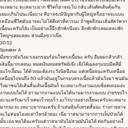
จะเหมาะ จะเหมาะมาก ชีวิตก็อาจจะไป กลับ เส้นตัดเส้นคุ้มกัน
เยอะเกินไปนะเนี่ยบาง ทีอาจจะมีปัญหากับผู้ใหญ่หรืออาจจะแบบ
เหมือนชีวิตมันอาจจะไม่ได้ดีเท่าที่ควรนะ ถ้าพูดถึงนะเส้นสัตว์พวก
เนี้ยนะครับก็ยัง เป็นอย่างเงี้อีกสักพักนึงอ่ะ อีกพักพักเลยแหละพัก
ใหญ่ๆเลยแหละ ส่วนมือขวาเนี่ย
20:52
Speaker A
มือขวามันวิ่งมาเจอกรอบร้อนใจตรงเนี้ยนะ ครับ อืมผมกลัวกลัว
เส้นนี้มากเลยนะ หมดเงินหมดทรัพย์เจ๊ง เจ๊งได้เผลอๆแบบมีคดีมี
อะไรเงี้ยนะ ได้ด้วยนะต้องระวังนิดนึงนะ แต่เหนื่อยนะครับเหนื่อย
เหนื่อยไปจนถึง 50 แล้วมันอยู่ในกรอบตรงเนี้ยแล้วมันวิ่งมา ชนมัน
วิ่งมาชนไอ้เส้นสั้นเส้นเนี้ยมันก็ จะเหมาะกับงานแบบช็อตเทอมอ่ะ
งานแบบไม่ได้ ยาวมากงานแบบไม่ได้นานมากงานแบบ ง่ายๆจบไว
อ่ะนะครับมาเร็วเคมเร็วจบเร็ว อะไรบางอย่างเงี้ยนะครับจะเหมาะ
มากนะจะ เหมาะมากนะครับ ถ้าเล่นหุ้นก็เทรดสั้นน่ะ ร่างกายอาจ
จะไม่ค่อยโอเคเท่าไหร่ด้วยนะ เนี่ย วาสนามาจากการเจ็บป่วยได้
มั้ย เอ่อ พอได้นะครับแต่วาสนามันไม่สวยมันไม่ได้ ต่อกันอย่างเงี้