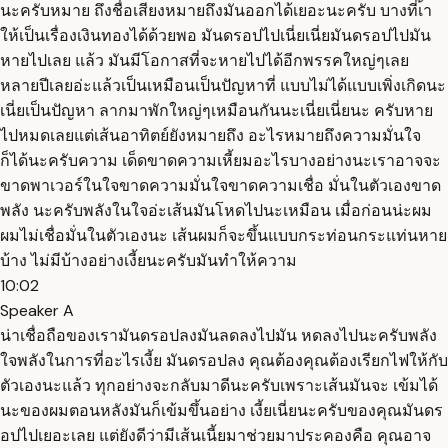
นะครับหมาย ถึงชื่อเสียงหมายถึงมันออกได้เยอะนะครับ บางที่เ้า
ให้เป็นเรื่องเงินทองได้ด้วยพอ มันดรอปไปเนี่ยเนี่ยมันดรอปไปมัน
หายไปเลย แล้ว มันมีโอกาสที่จะหายไปได้อีกพรรคใหญ่ๆเลย
หลายปีเลยอ่ะแล้วเป็นเหมือนเป็นปัญหาที่ แบบไม่ได้แบบเพิ่งเกิดนะ
เนี่ยเป็นปัญหา ลากมาพักใหญ่ๆเหมือนกันนะเนี่ยเนี่ยนะ ครับหาย
ไปหมดเลยแต่เส้นอาทิตย์ยังหมายถึง อะไรหมายถึงความมั่นใจ
ก็ได้นะครับความ เด็ดขาดความเหี้ยมอะไรบางอย่างนะเราอาจจะ
ขาดพาเวอร์ในใจขาดความมั่นใจขาดความเชื่อ มั่นในตัวเองขาด
พลัง นะครับพลังในใจอ่ะเส้นมันโหดไปนะเหมือน เมื่อก่อนน่ะผม
ผมไม่เชื่อมั่นในตัวเองนะ เส้นผมก็จะขึ้นแบบกระท่อนกระแท่นหาย
บ้าง ไม่มีบ้างอย่างเงี้ยนะครับมันทำให้ความ
10:02
Speaker A
น่าเชื่อถือของเรามันดรอปลงมันลดลงไปมัน หดลงไปนะครับพลัง
ใจพลังในการที่อะไรเงี้ย มันดรอปลง คุณต้องคุณต้องเรียกไฟให้กับ
ตัวเองนะแล้ว ทุกอย่างจะกลับมาดีนะครับเพราะเส้นมันจะ เข้มได้
นะของผมตอนหลังมันก็เข้มขึ้นอย่าง เงี้ยเนี่ยนะครับของคุณมันดร
อปไปเยอะเลย แต่ยังดีว่ามีเส้นเนี้ยมาช่วยมาประคองคือ คุณอาจ