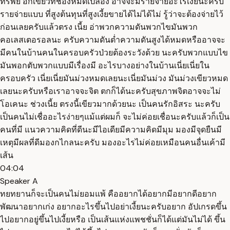
ทรัพย์ อีกเขียวที่ช่องหมดเปลือง อาจจะมีรายจ่ายอะไรเงี้ยนะครับ
รายจ่ายแบบ ที่สูงต้นทุนที่สูงเงี้ยขายได้ไม่ได้ไม่ รู้ว่าจะต้องจ่ายไว้
ก่อนเลยครับแล้วตรง เนี้ย อ่าพวกความดันพวกไขมันพวก
คอเลสเตอรอลนะ ครับความดันต่ำความดันสูงได้หมดหรืออาจจะ
มีคนในบ้านคนในครอบครัวป่วยต้องระวังด้วย นะครับพวกแบบไข
มันพอกตับพวกแบบมีเรื่องมี อะไรบางอย่างในบ้านเนี่ยเนี่ยใน
ครอบครัว เนี่ยเนี่ยมันม่วงหมดเลยนะเนี่ยมันม่วง มันม่วงเขียวหมด
เลยนะครับหรือเราอาจจะจิต ตกก็ได้นะครับสุขภาพจิตอาจจะไม่
โอเคนะ ช่วงเนี้ย ตรงนี้เขียวมากด้วยนะ เป็นคนรักอิสระ นะครับ
เป็นคนไม่เชื่ออะไรง่ายๆแม้แต่ผมก็ จะไม่ค่อยเชื่อนะครับแล้วก็เป็น
คนที่มี แนวความคิดที่ดีนะมีไอเดียมีความคิดมีมุม มองมีจุดยืนมี
เหตุมีผลที่ดีมองกไกลนะครับ มองอะไรไม่ค่อยเหมือนคนอื่นเค้ามี
เส้น
04:04
Speaker A
ทยทยานก็จะเป็นคนไม่ยอมแพ้ คืออยากได้อยากมีอยากดีอยาก
พัฒนาอยากเก่ง อยากอะไรขึ้นไปอย่าเงี้ยนะครับอยาก อัปเกรดขึ้น
ไปอยากอยู่ขึ้นไปเงี้ยหรือ เป็นเส้นแห่งแพชชั่นก็ได้แต่มันไม่ได้ ขึ้น