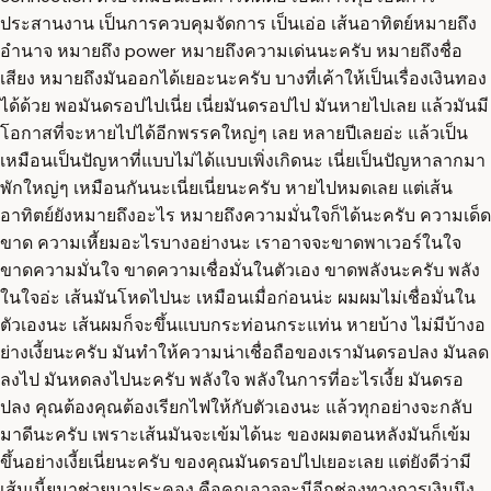
ประสานงาน เป็นการควบคุมจัดการ เป็นเอ่อ เส้นอาทิตย์หมายถึง
อำนาจ หมายถึง power หมายถึงความเด่นนะครับ หมายถึงชื่อ
เสียง หมายถึงมันออกได้เยอะนะครับ บางที่เค้าให้เป็นเรื่องเงินทอง
ได้ด้วย พอมันดรอปไปเนี่ย เนี่ยมันดรอปไป มันหายไปเลย แล้วมันมี
โอกาสที่จะหายไปได้อีกพรรคใหญ่ๆ เลย หลายปีเลยอ่ะ แล้วเป็น
เหมือนเป็นปัญหาที่แบบไม่ได้แบบเพิ่งเกิดนะ เนี่ยเป็นปัญหาลากมา
พักใหญ่ๆ เหมือนกันนะเนี่ยเนี่ยนะครับ หายไปหมดเลย แต่เส้น
อาทิตย์ยังหมายถึงอะไร หมายถึงความมั่นใจก็ได้นะครับ ความเด็ด
ขาด ความเหี้ยมอะไรบางอย่างนะ เราอาจจะขาดพาเวอร์ในใจ
ขาดความมั่นใจ ขาดความเชื่อมั่นในตัวเอง ขาดพลังนะครับ พลัง
ในใจอ่ะ เส้นมันโหดไปนะ เหมือนเมื่อก่อนน่ะ ผมผมไม่เชื่อมั่นใน
ตัวเองนะ เส้นผมก็จะขึ้นแบบกระท่อนกระแท่น หายบ้าง ไม่มีบ้างอ
ย่างเงี้ยนะครับ มันทำให้ความน่าเชื่อถือของเรามันดรอปลง มันลด
ลงไป มันหดลงไปนะครับ พลังใจ พลังในการที่อะไรเงี้ย มันดรอ
ปลง คุณต้องคุณต้องเรียกไฟให้กับตัวเองนะ แล้วทุกอย่างจะกลับ
มาดีนะครับ เพราะเส้นมันจะเข้มได้นะ ของผมตอนหลังมันก็เข้ม
ขึ้นอย่างเงี้ยเนี่ยนะครับ ของคุณมันดรอปไปเยอะเลย แต่ยังดีว่ามี
เส้นเนี้ยมาช่วยมาประคอง คือคุณอาจจะมีอีกช่องทางการเงินนึง