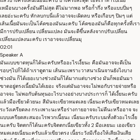
แล้วบางครั้งเส้นเนี้ยนะครับ บางครั้งสะดุด ไอ้ที่เราทำไปเนี่ย
เหมือนบางครั้งมันดีไม่สุด ดีไม่มากพอ หรือก้ำกึ่ง หรือแบบปิ่มๆ
เลยอ่ะนะครับ หักลบกบนี่แล้วอาจจะเผิดลบ หรือเกือบๆ ปิมๆ แต่
เส้นเนี้ยมันจะเป็นโค้ดของมันนะครับ โค้ดของมันก็คือทุกครั้งที่เรา
มีการปรับเปลี่ยน เปลี่ยนแปลง มันจะดีขึ้นหลังจากปรับเปลี่ยน
เปลี่ยนแปลงนะครับ เราอาจจะเปลี่ยนมุ
02:01
Speaker A
มันแบบขาดทุนก็ได้นะครับหรืออะไรเงี้ยนะ คือมันอาจจะดีเป็น
รอบๆไปก็ได้ถ้าเราดูตาม เส้นนะเพราะวาสนาเนินจานยังไงบาง
ช่วงมัน ก็ได้เยอะบางช่วงมันก็ได้มากแต่บางช่วง มันก็พอมันมา
ขาดอยู่ตรงเนี้ยมันได้เยอะ จริงแต่มันอาจจะไม่พอกับรายจ่ายหรือ
อาจจะ ไม่พอกับต้นทุนอะไรบางอย่างบางประการก็ ได้เงี้ยนะครับ
แล้วมือเขียวด้วยนะ สีมันจะเขียวหมดเลย เนี่ยนะครับเขียวหมดเลย
ระวังเครียดลง กระเพาะนะหรือร่างกายอาจจะไม่ดีนะหรืออาจ จะ
แบบเครียดสะสมอะไรพวกเนี้ยนะ เนี่ยนะครับระบมทั้งตัวอะไรเงี้ย
นะครับ จิตตกก็ได้นะครับจิตตกเนี่ยเขียวทั้ง 2 มือเลยนะ เออเขียว
หมดเลยเนี่ยนะครับแล้วเขียวตรง เนี้ยระวังมีเรื่องให้เสียเงินเสีย