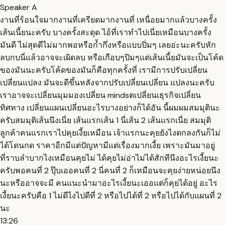
Speaker A
งานที่ร้อนใจมากงานที่เครียดมากงานที่ เหนื่อยมากแล้วบางครั้ง
เส้นเนี้ยนะครับ บางครั้งสะดุด ไอ้ที่เราทำไปเนี่ยเหมือนบางครั้ง
มันดี ไม่สุดดีไม่มากพอหรือก้ำกึ่งหรือแบบปิ่มๆ เลยอ่ะนะครับหัก
ลบกบนี่แล้วอาจจะเผิดลบ หรือเกือบๆปิมๆแต่เส้นเนี้ยมันจะเป็นโค้ด
ของมันนะครับโค้ดของมันก็คือทุกครั้งที่ เรามีการปรับเปลี่ยน
เปลี่ยนแปลง มันจะดีขึ้นหลังจากปรับเปลี่ยนเปลี่ยน แปลงนะครับ
เราอาจจะเปลี่ยนมุมมองเปลี่ยน mindsตเปลี่ยนเธุรกิจเปลี่ยน
ทิศทาง เปลี่ยนแผนเปลี่ยนอะไรบางอย่างก็ได้อัน นี้ผมผมสมมุตินะ
ครับสมมุติเส้นนึงเนี่ย เส้นแรกเส้น 1 นี่เส้น 2 เส้นแรกเนี่ย สมมุติ
ลูกค้าคนแรกเราไปคุยเงี้ยเหมือน เจ้าแรกนะคุยยังไงตกลงกันก็ไม่
ได้โดนกด ราคาอีกมีแต่ปัญหามีแต่เรื่องมากเงี้ย เพราะมันมาอยู่
ที่ราบลำบากไงเหมือนคุยไม่ ได้คุยไม่อ่าไม่ได้สักทีนึงอะไรเงี้ยนะ
ครับพอคนที่ 2 ปุ๊บเออคนที่ 2 นี่คนที่ 2 ก็เหมือนจะคุยง่ายหน่อยนึง
นะหรืออาจจะมี คนแนะนำมาอะไรเงี้ยนะเออแต่ก็คุยได้อยู่ อะไร
เงี้ยนะครับคือ 1 ไม่ดีไงไปดีที่ 2 หรือไปได้ที่ 2 หรือไปได้กับแผนที่ 2
นะ
13:26