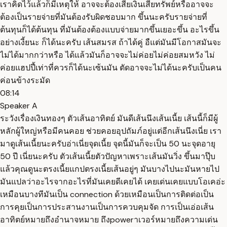
เราคิดไว้แล้วก็มีเหตุให้ อาจจะต้องเสียเงินเสียทรัพย์หรืออาจจะ
ต้องเป็นรายจ่ายที่มันต้องรับผิดชอบมาก ขึ้นนะครับรายจ่ายที่
ต้นทุนก็ได้ต้นทุน ที่มันต้องต้องแบบจ่ายมากขึ้นเยอะขึ้น อะไรขึ้น
อย่างเงี้ยนะ ก็ได้นะครับ เส้นสมรส ถ้าได้คู่ อืแต่มันมีโอกาสมันจะ
ไม่ได้มากกว่าหรือ ได้แล้วมันก็อาจจะไม่ค่อยไม่ค่อยสมหวัง ไม่
ค่อยแฮปปี้เท่าที่ควรก็ได้นะเซ้นมัน ตัดอาจจะไม่ได้นะครับเป็นคน
ค่อนข้างระมัด
08:14
Speaker A
ระวังเรื่องเงินทองๆ ตัวเส้นอาทิตย์ มันดีเส้นนึงเส้นเนี้ย เส้นนี้ก็มีผู้
หลักผู้ใหญ่หรือมีคนคอย ช่วยคอยอุปถัมภ์อยู่แต่อีกเส้นนึงเนี่ย เรา
มาดูเส้นเนี้ยนะครับอ่าเนี่ยจุดเนี้ย จุดนี้มันก็จะเป็น 50 นะจุดอายุ
50 ปี เนี่ยนะครับ ตัวเส้นเนี้ยตัวปัญหาเพราะเส้นมันวิ่ง ขึ้นมาปุ๊บ
แล้วคุณดูนะตรงเนี้ยแกปตรงเนี้ยเส้นอยู่ๆ มันบางไปนะมันหายไป
มันแปลว่าอะไรจากอะไรที่มันเคยดีเคยได้ เคยเด่นเคยแบบโอเคอ่ะ
เหมือนบางทีมันเป็น connection ด้วยเหมือนเป็นการติดต่อเป็น
การคุยเป็นการประสานงานเป็นการควบคุมจัด การเป็นเอ่อเส้น
อาทิตย์หมายถึงอำนาจหมาย ถึงpowerาเวอร์หมายถึงความเด่น