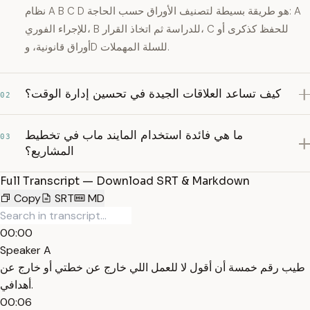
نظام A B C D هو طريقة بسيطة لتصنيف الأوراق حسب الحاجة: A
للإجراء الفوري، B للدراسة ثم اتخاذ القرار، C للحفظ كذكرى أو
أوراق قانونية، وD للسلة المهملات.
كيف تساعد العلاقات الجيدة في تحسين إدارة الوقت؟
02
ما هي فائدة استخدام المايند ماب في تخطيط
03
المشاريع؟
Full Transcript — Download SRT & Markdown
Copy
SRT
MD
00:00
Speaker A
طيب رقم خمسة أن أقول لا للعمل اللي خارج عن خطتي أو خارج عن
أهدافي.
00:06