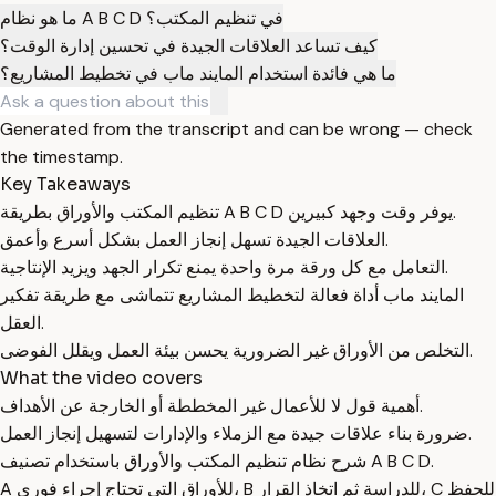
ما هو نظام A B C D في تنظيم المكتب؟
كيف تساعد العلاقات الجيدة في تحسين إدارة الوقت؟
ما هي فائدة استخدام المايند ماب في تخطيط المشاريع؟
Generated from the transcript and can be wrong — check
the timestamp.
Key Takeaways
تنظيم المكتب والأوراق بطريقة A B C D يوفر وقت وجهد كبيرين.
العلاقات الجيدة تسهل إنجاز العمل بشكل أسرع وأعمق.
التعامل مع كل ورقة مرة واحدة يمنع تكرار الجهد ويزيد الإنتاجية.
المايند ماب أداة فعالة لتخطيط المشاريع تتماشى مع طريقة تفكير
العقل.
التخلص من الأوراق غير الضرورية يحسن بيئة العمل ويقلل الفوضى.
What the video covers
أهمية قول لا للأعمال غير المخططة أو الخارجة عن الأهداف.
ضرورة بناء علاقات جيدة مع الزملاء والإدارات لتسهيل إنجاز العمل.
شرح نظام تنظيم المكتب والأوراق باستخدام تصنيف A B C D.
A للأوراق التي تحتاج إجراء فوري، B للدراسة ثم اتخاذ القرار، C للحفظ