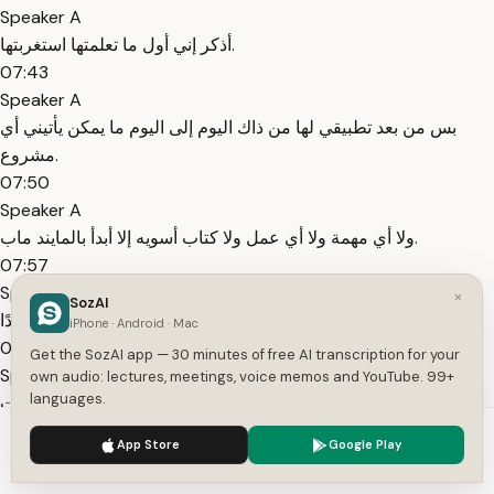
Speaker A
أذكر إني أول ما تعلمتها استغربتها.
07:43
Speaker A
بس من بعد تطبيقي لها من ذاك اليوم إلى اليوم ما يمكن يأتيني أي
مشروع.
07:50
Speaker A
ولا أي مهمة ولا أي عمل ولا كتاب أسويه إلا أبدأ بالمايند ماب.
07:57
Speaker A
×
SozAI
طريقة فعالة جميلة بسيطة جدًا.
iPhone · Android · Mac
08:00
Get the SozAI app — 30 minutes of free AI transcription for your
Speaker A
own audio: lectures, meetings, voice memos and YouTube. 99+
languages.
المشكلة طبعًا لما درسونا إياها موجودة بالكتب سووها دورات.
08:06
We use cookies to enhance your experience.
Privacy Policy
App Store
Google Play
Speaker A
Accept
Settings
يشرحونها بطريقة معقدة فتكره الواحد فيها أو يستصعبها.