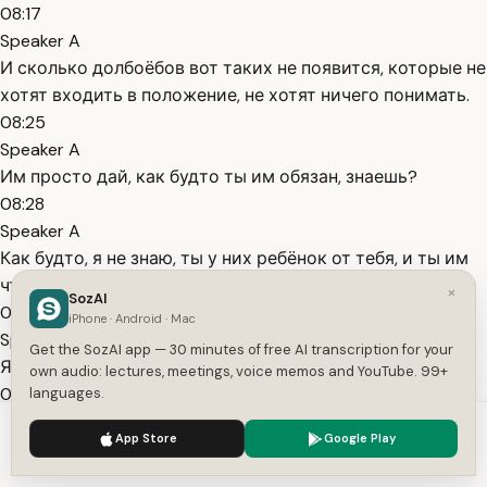
08:17
Speaker A
И сколько долбоёбов вот таких не появится, которые не
хотят входить в положение, не хотят ничего понимать.
08:25
Speaker A
Им просто дай, как будто ты им обязан, знаешь?
08:28
Speaker A
Как будто, я не знаю, ты у них ребёнок от тебя, и ты им
что-то должен или ещё что-то.
×
SozAI
08:35
iPhone · Android · Mac
Speaker A
Get the SozAI app — 30 minutes of free AI transcription for your
Я никому ничего не должен.
own audio: lectures, meetings, voice memos and YouTube. 99+
08:38
languages.
Speaker A
We use cookies to enhance your experience.
Privacy Policy
App Store
Google Play
Я делаю музыку так, как мне нравится.
Accept
Settings
08:41