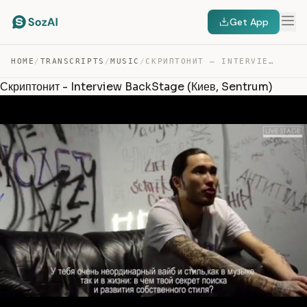
Get App
HOME
/
TRANSCRIPTS
/
MUSIC
/
СКРИПТОНИТ – INTERVIEW BACKSTAGE (КИЕВ, SENTRUM) — TRANSCRIPT
Скриптонит - Interview BackStage (Киев, Sentrum)