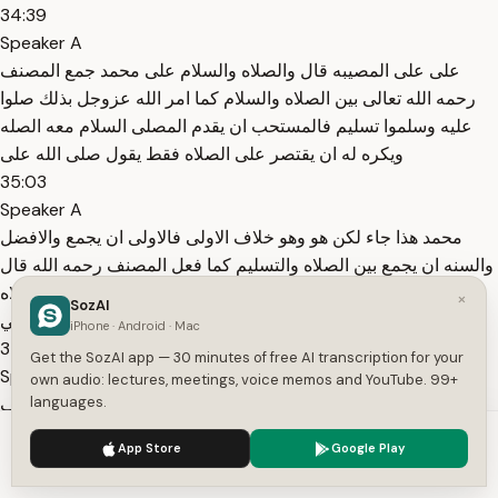
34:39
Speaker A
على على المصيبه قال والصلاه والسلام على محمد جمع المصنف
رحمه الله تعالى بين الصلاه والسلام كما امر الله عزوجل بذلك صلوا
عليه وسلموا تسليم فالمستحب ان يقدم المصلى السلام معه الصله
ويكره له ان يقتصر على الصلاه فقط يقول صلى الله على
35:03
Speaker A
محمد هذا جاء لكن هو وهو خلاف الاولى فالاولى ان يجمع والافضل
والسنه ان يجمع بين الصلاه والتسليم كما فعل المصنف رحمه الله قال
والصلاه والسلام على محمد صلى الله عليه وسلم قال والصلاه
×
SozAI
والسلام على محمد واله وقال النبي صلى عندنا هم بنو هاشم وبني
iPhone · Android · Mac
35:30
Get the SozAI app — 30 minutes of free AI transcription for your
Speaker A
own audio: lectures, meetings, voice memos and YouTube. 99+
languages.
المطلب قال وصحبه هم اتباعه على دينه وقال بعض اصحابنا الصحف
جمع صاحب وهو من اجتمع مؤمنا بالنبي ومات على ذلك هو بالجمله
We use cookies to enhance your experience.
Privacy Policy
App Store
Google Play
صحه قال واله وصحبه الفائزين من الله بالقبول فاذن يعني الحائزين
Accept
Settings
الظافرين من الله عز وجل بالقبول