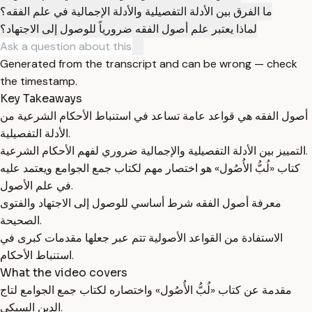
ما الفرق بين الأدلة التفصيلية والأدلة الإجمالية في علم الفقه؟
لماذا يعتبر علم أصول الفقه ضرورياً للوصول إلى الاجتهاد؟
Generated from the transcript and can be wrong — check
the timestamp.
Key Takeaways
أصول الفقه هي قواعد عامة تساعد في استنباط الأحكام الشرعية من
الأدلة التفصيلية.
التمييز بين الأدلة التفصيلية والإجمالية ضروري لفهم الأحكام الشرعية.
كتاب «لُبُّ الأُصُول» هو اختصار مهم لكتاب جمع الجوامع ويعتمد عليه
في علم الأصول.
معرفة أصول الفقه شرط أساسي للوصول إلى الاجتهاد والفتوى
الصحيحة.
الاستفادة من القواعد الأصولية تتم عبر جعلها مقدمات كبرى في
استنباط الأحكام.
What the video covers
مقدمة عن كتاب «لُبُّ الأُصُول» واختصاره لكتاب جمع الجوامع لتاج
الدين السبكي.