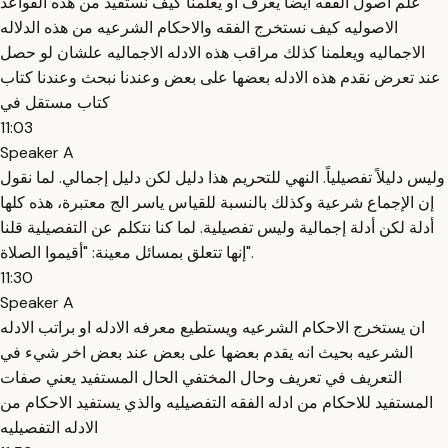
علم اصول الفقه ايضا يعرف او يعلمنا كيف نستفيد من هذه القواعد
الاصوليه كيف نستخرج الفقه والاحكام الشرعيه من هذه الدلاله
الاجماليه ويعلمنا كذلك مراقب هذه الادله الاجماليه علشان لو حصل
عند تعرض نقدم هذه الادله بعضها على بعض وعندنا نبحث وعندنا كتاب
كتاب مستقل في
11:03
Speaker A
وليس دليلاً تفصيلياً. النهي للتحريم هذا دليل لكن دليل إجمالي. لما نقول
إن الإجماع شرعية وكذلك بالنسبة للقياس ياسر الج معتبرة، هذه كلها
أدلة لكن أدلة إجمالية وليس تفصيلية. لما كنا نتكلم عن التفصيلية قلنا
إنها تتعلق بمسائل معينة: "أقيموا الصلاة".
11:30
Speaker A
ان يستخرج الاحكام الشرعيه ويستطيع معرفه الادله او براتب الادله
الشرعيه بحيث انه يقدم بعضها على بعض عند بعض اخر شيء في
التعريف في تعريف وحال المختفي الحال المستفيد يعني صفات
المستفيد للاحكام من ادله الفقه التفصيليه والذي يستفيد الاحكام من
الادله التفصيليه