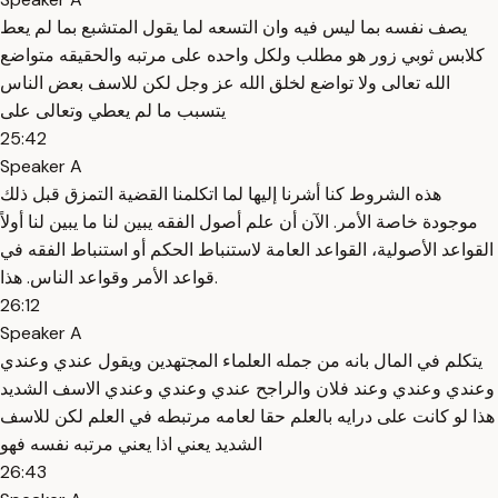
يصف نفسه بما ليس فيه وان التسعه لما يقول المتشبع بما لم يعط
كلابس ثوبي زور هو مطلب ولكل واحده على مرتبه والحقيقه متواضع
الله تعالى ولا تواضع لخلق الله عز وجل لكن للاسف بعض الناس
يتسبب ما لم يعطي وتعالى على
25:42
Speaker A
هذه الشروط كنا أشرنا إليها لما اتكلمنا القضية التمزق قبل ذلك
موجودة خاصة الأمر. الآن أن علم أصول الفقه يبين لنا ما يبين لنا أولاً
القواعد الأصولية، القواعد العامة لاستنباط الحكم أو استنباط الفقه في
قواعد الأمر وقواعد الناس. هذا.
26:12
Speaker A
يتكلم في المال بانه من جمله العلماء المجتهدين ويقول عندي وعندي
وعندي وعندي وعند فلان والراجح عندي وعندي وعندي الاسف الشديد
هذا لو كانت على درايه بالعلم حقا لعامه مرتبطه في العلم لكن للاسف
الشديد يعني اذا يعني مرتبه نفسه فهو
26:43