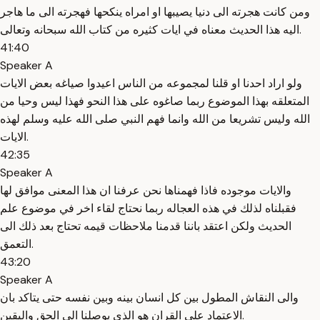
ومن كانت هجرته الى دنيا يصيبها او امراه ينكحها فهجرته الى ما هاجر
اليه هذا الحديث معناه في ايات كثيره من كتاب الله سبحانه وتعالى.
41:40
Speaker A
ولو اراد احدنا او قلنا لمجموعه من الناس اعيدوا صياغه بعض الايات
المتعلقه بهذا الموضوع ربما صاغوه على هذا النحو فهذا ليس وحيا من
الله وليس تشريعا من الله وانما فهم النبي صلى الله عليه وسلم لهذه
الايات.
42:35
Speaker A
والايات موجوده فاذا فهمناها نحن عرفنا ان هذا المعنى موافق لها
فقبلناه لذلك في هذه العجاله ربما نحتاج لقاء اخر في موضوع علم
الحديث ولكن اعتقد باننا قدمنا ملاحظات قيمه تحتاج بعد ذلك الى
التعمق.
43:20
Speaker A
والى النقاش المطول بين كل انسان بينه وبين نفسه حتى يتاكد بان
الاعتماد على القران هو الذي يوصلنا الى الحق واليقين.