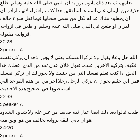
تعلمهم ثم بعد ذلك ياتون بروايه ان النبي صلى الله عليه وسلم اطلع
حذيفه بن اليمان على اسماء المنافقين هذا كذب وافتراء لانهم ارادوا ان
ان يجعلوه هناك عداله لكل من سمي صحابيا فيما نقل سواء خالف
القران او طعن في النبي صلى الله عليه وسلم او طعن في ازواجه
فروايته مقبوله.
32:28
Speaker A
الله جل وعلا يقول ولا تزكوا انفسكم يعني لا يجوز لاحد ان يزكي نفسه
فكيف بتزكيه الاخرين عندما تقول فلان عدل ثقه من الذي اعطاك هذا
الحق اذا كنت تعلم نفسك التي بين جنبيك ولا يجوز لك ان تزكي نفسك
فمن اين جئتم بجواز ان يزكي الرجل رجلا اخر من اين هذه القواعد التي
استنبطوها في تصحيح هذه الاحاديث.
33:38
Speaker A
طيب قالوا بعد ذلك ايضا عدل ثقه ضابط من غير عله ولا شذوذ الشذوذ
هو ان ياتي الثقه بروايه تخالف من هو اوثق منه.
34:20
Speaker A