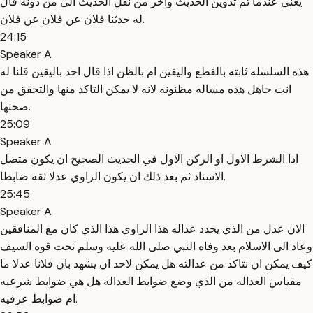
يعني عندما تم تدوين الحديث واخر من نقل الحديث الى من دونه قال
له حدثنا فلان عن فلان عن فلان.
24:15
Speaker A
هذه السلسله ثابته بالقطع واليقين ام بالظن اذا قال احد باليقين قلنا له
انت جاهل هذه مساله مظنونه لانه لا يمكن التاكد منها والتحقق من
صحتها.
25:09
Speaker A
اذا الشرط الاول او الركن الاول في الحديث الصحيح ان يكون متصل
الاسناد ثم بعد ذلك ان يكون الراوي عدلا ثقه ضابطا.
25:45
Speaker A
الان عدل من الذي يحدد عداله هذا الراوي هذا الذي كان مع المنافقين
وعاد الى الاسلام بعد وفاه النبي صلى الله عليه وسلم تحت قوه السيف
كيف يمكن ان نتاكد من عدالته هل يمكن لاحد ان يشهد بان فلانا عدلا ما
مقياس العداله من الذي وضع ضوابط العداله هل هي ضوابط شرعيه
ام ضوابط عرفيه.