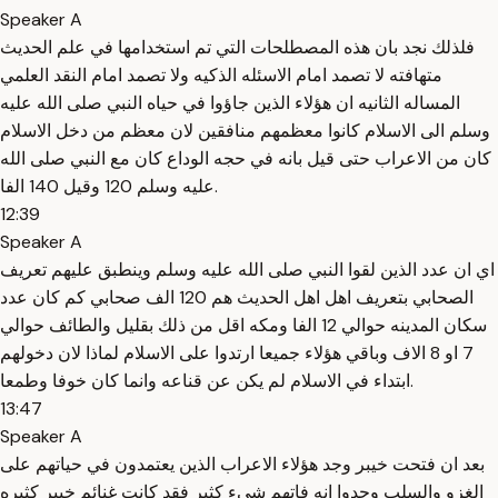
Speaker A
فلذلك نجد بان هذه المصطلحات التي تم استخدامها في علم الحديث
متهافته لا تصمد امام الاسئله الذكيه ولا تصمد امام النقد العلمي
المساله الثانيه ان هؤلاء الذين جاؤوا في حياه النبي صلى الله عليه
وسلم الى الاسلام كانوا معظمهم منافقين لان معظم من دخل الاسلام
كان من الاعراب حتى قيل بانه في حجه الوداع كان مع النبي صلى الله
عليه وسلم 120 وقيل 140 الفا.
12:39
Speaker A
اي ان عدد الذين لقوا النبي صلى الله عليه وسلم وينطبق عليهم تعريف
الصحابي بتعريف اهل اهل الحديث هم 120 الف صحابي كم كان عدد
سكان المدينه حوالي 12 الفا ومكه اقل من ذلك بقليل والطائف حوالي
7 او 8 الاف وباقي هؤلاء جميعا ارتدوا على الاسلام لماذا لان دخولهم
ابتداء في الاسلام لم يكن عن قناعه وانما كان خوفا وطمعا.
13:47
Speaker A
بعد ان فتحت خيبر وجد هؤلاء الاعراب الذين يعتمدون في حياتهم على
الغزو والسلب وجدوا انه فاتهم شيء كثير فقد كانت غنائم خيبر كثيره