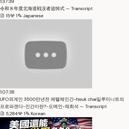
1:37:39
令和８年度北海道戦没者追悼式 — Transcript
15
1
Japanese
1:07:38
UFO외계인 3500만년전 에텔체인간-hisuk chai일루미니트의
프로파겐다-인간이란?-도메인-채희석 — Transcript
5,284
1
Korean