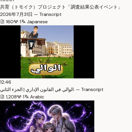
共育（トモイク）プロジェクト「調査結果公表イベント」
2026年7月31日 — Transcript
160
1
Japanese
12:46
الوالي في القانون الإداري | الجزء الثاني. — Transcript
1,208
1
Arabic