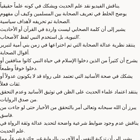
يناقش الفيديو نقد علم الحديث ويشكك في كونه علماً حقيقياً.
يوضح الخلط في تعريف الصحابة بين المسلمين وكيف أن مفهوم
الصحابة تم تحريفه لأهداف سياسية.
يشير إلى أن كلمة الصحابي ليست واردة في القرآن أو الأحاديث
النبوية، بل استخدم النبي لفظ 'الأصحاب'.
ينتقد نظرية عدالة الصحابة التي تم اختراعها في زمن بني أمية لتبرير
أقوال الصحابة.
يشرح أن كثيراً من الذين دخلوا الإسلام في حياة النبي كانوا منافقين أو
دخلوا خوفاً وطمعاً.
يشكك في صحة الأسانيد التي تعتمد على رواة قد لا يكونون عدولاً أو
ثقات فعلاً.
ينتقد اعتماد علماء الحديث على الظن في توثيق الأسانيد وعدم التحقق
من صدق الروايات.
يبرز أن الله سبحانه وتعالى أمر بالتحقق من الأخبار حتى لو جاءت من
فاسق.
يناقش عدم وجود ضوابط شرعية واضحة لتحديد عدالة وثقة الرواة في
علم الحديث.
يشير إلى أن تزكية النفس أو الآخرين بالرواية غير جائزة شرعاً، مما