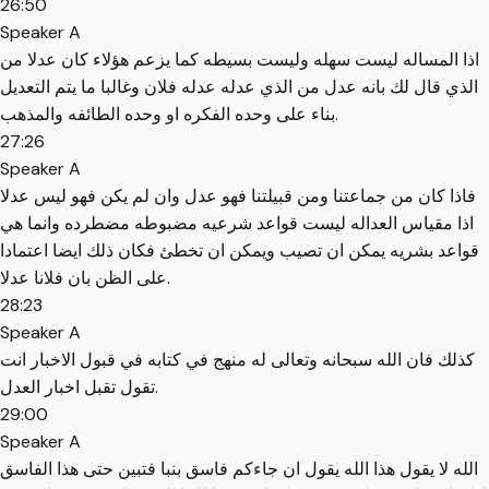
26:50
Speaker A
اذا المساله ليست سهله وليست بسيطه كما يزعم هؤلاء كان عدلا من
الذي قال لك بانه عدل من الذي عدله عدله فلان وغالبا ما يتم التعديل
بناء على وحده الفكره او وحده الطائفه والمذهب.
27:26
Speaker A
فاذا كان من جماعتنا ومن قبيلتنا فهو عدل وان لم يكن فهو ليس عدلا
اذا مقياس العداله ليست قواعد شرعيه مضبوطه مضطرده وانما هي
قواعد بشريه يمكن ان تصيب ويمكن ان تخطئ فكان ذلك ايضا اعتمادا
على الظن بان فلانا عدلا.
28:23
Speaker A
كذلك فان الله سبحانه وتعالى له منهج في كتابه في قبول الاخبار انت
تقول تقبل اخبار العدل.
29:00
Speaker A
الله لا يقول هذا الله يقول ان جاءكم فاسق بنبا فتبين حتى هذا الفاسق