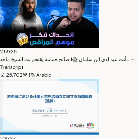
2:59:35
أنت عبد لدى ابن سلمان 😱❗ صالح حمامة يقتحم بث الشيخ ماجد… —
Transcript
25,702
1
Arabic
1:05:37