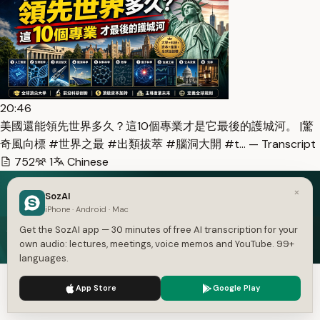
20:46
美國還能領先世界多久？這10個專業才是它最後的護城河。 |驚
奇風向標 #世界之最 #出類拔萃 #腦洞大開 #t… — Transcript
752
1
Chinese
×
SozAI
iPhone · Android · Mac
Speech in. Text out.
Get the SozAI app — 30 minutes of free AI transcription for your
own audio: lectures, meetings, voice memos and YouTube. 99+
Free on iOS and Android — 30 minutes of transcription
languages.
included.
We use cookies to enhance your experience.
Privacy Policy
App Store
Google Play
Get the App — Free
Accept
Settings
iOS and Android. 30 minutes free, no card.