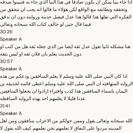
اذا جاء بنبا يمكن ان يكون صادقا في هذا النبا الذي جاء به فتبينوا صدقه
وتحققه وتطابقه مع الواقع لكن هؤلاء ما قالوا انه يجب ان نتحقق من
الفكره التي نقلها هذا قالوا هذا عدل فيقبل حديثه وروايته دون ان ندقق
فيما قال حتى لو خالف كتاب الله سبحانه وتعالى.
30:26
Speaker A
هنا مشكله ثانيا نقول عدل ثقه ايضا من الذي جعله ثقه هل من كتب او
دون الحديث يعلم بان فلان ثقه او ليس بثقه.
30:57
Speaker A
اذا كان النبي صلى الله عليه وسلم لا يعلم المنافقين ودعكم من هذه
الروايه المتهافته ان النبي صلى الله عليه وسلم اعطى قائمه لحذيفه بن
اليمان باسماء المنافقين هذا كذب وافتراء ارادوا ان يجعلوا المنافقين
عددا قليلا لا يعلمهم احد بهذه الروايه الساقطه.
31:41
Speaker A
الله سبحانه وتعالى يقول وممن حولكم من الاعراب منافقون ومن اهل
المدينه مردوا على النفاق لا تعلمهم نحن نعلمهم كيف الله يقول لا