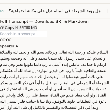
هل رؤية الشرطة في المنام تدل على مكانة اجتماعية؟
03
Full Transcript — Download SRT & Markdown
Copy
SRT
MD
00:00
Speaker A
السلام عليكم ورحمة الله تعالى وبركاته. بسم الله والحمد لله والصلاة
والسلام على سيدنا رسول الله سيدنا محمد وعلى آله وصحبه وسلم.
ازيكم يا جماعة، عاملين إيه؟ أتمنى يا رب دايماً تكونوا بخير وفي تمام
الصحة والعافية دايماً يا رب. في فيديو النهارده إن شاء الله أنا هكلمكم
على ثلاث أمور هيحصلوا لك أو هيحصل لك حاجة منهم لو أنت رأيت
الشرطة أو الشرطي في المنام. بس قبل ما أبدأ في ذكر التفسير وذكر
تفصيلات التفسير بإذن الله، أتمنى لو أنت جديد في القناة تشترك في
القناة، ولو أنت معايا قديم في القناة اضغط على زر اللايك وادعي لي
دعوة في التعليقات حلوة. بالتوفيق، ويلا بينا يا حبايب قلبي نسمي الله
ونبدأ في ذكر التفصيلات والتفسير بالكامل إن شاء الله. أول أمر