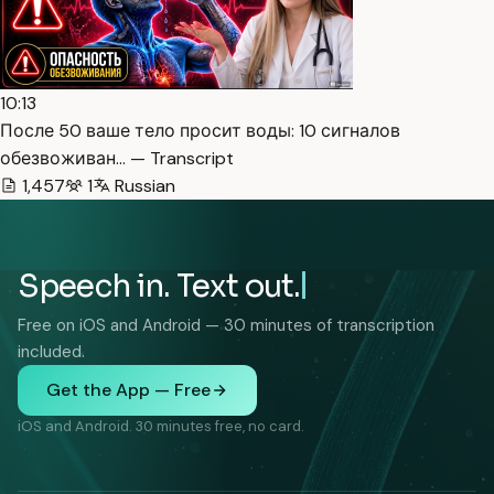
10:13
После 50 ваше тело просит воды: 10 сигналов
обезвоживан… — Transcript
1,457
1
Russian
Speech in. Text out.
Free on iOS and Android — 30 minutes of transcription
included.
Get the App — Free
iOS and Android. 30 minutes free, no card.