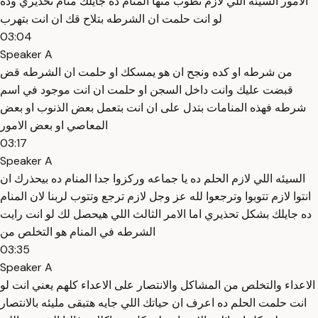
الامور السيئه اللي لازم تطوب منها المنام ده جايلك منام تحذيري وده
لو انت حلمت ان الشرطه بتلاح قك ان انت بتهرب
03:04
Speaker A
من شرطه او كده ونجح ان هو يمسكك او حلمت ان الشرطه قض
قبضت عليك وانت داخل السجن او حلمت ان انت موجود في اسم
شرطه فهذه المنامات بتدل على ان انت بتعمل بعض الذنوب او بعض
المعاصي او بعض الامور
03:17
Speaker A
السيئه اللي لازم الحلم ده يا جماعه وركزوا جدا المنام ده بيحذرك ان
انتوا لازم تتوبوا وترجعوا لله عز وجل لازم ترجع وتتوب لربنا لان المنام
ده جايلك بشكل تحذيري اما الامر الثالث اللي هيحصل لك لو انت رايت
الشرطه في المنام هو التخلص من
03:35
Speaker A
الاعداء والتخلص من المشاكل والانتصار على الاعداء كلهم يعني انت لو
انت حلمت الحلم ده اعرف ان حياتك اللي جايه هتبقى مليئه بالانتصار