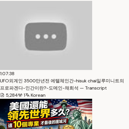
1:07:38
UFO외계인 3500만년전 에텔체인간-hisuk chai일루미니트의
프로파겐다-인간이란?-도메인-채희석 — Transcript
5,284
1
Korean