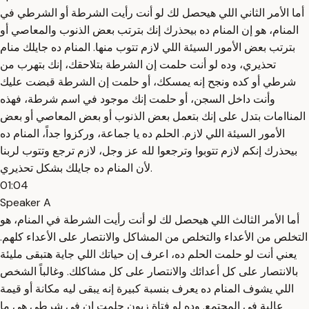
أما الأمر الثاني اللي هيحصل لك لو أنت رأيت الشرطة أو الشرطي في
المنام، هو إن المنام ده بيحذرك إنك بترتب بعض الذنوب والمعاصي أو
بترتب بعض الأمور السيئة اللي لازم تتوب منها. المنام ده جايلك منام
تحذيري، وده لو أنت حلمت إن الشرطة بتلاحقك، إنك بتهرب من
شرطي أو كده ونجح إنه يمسكك، أو حلمت إن الشرطة قبضت عليك
وأنت داخل السجن، أو حلمت إنك موجود في اسم شرطة، فهذه
المناامات بتدل على إنك بتعمل بعض الذنوب أو بعض المعاصي أو بعض
الأمور السيئة اللي لازم. الحلم ده يا جماعة، وركزوا جداً، المنام ده
بيحذرك إنكم لازم تتوبوا وترجعوا لله عز وجل، لازم ترجع وتتوب لربنا
لأن المنام ده جايلك بشكل تحذيري.
01:04
Speaker A
أما الأمر الثالث اللي هيحصل لك لو أنت رأيت الشرطة في المنام، هو
التخلص من الأعداء والتخلص من المشاكل والانتصار على الأعداء كلهم.
يعني أنت لو حلمت الحلم ده، اعرف إن حياتك اللي جاية هتبقى مليئة
بالانتصار على كل أعدائك والانتصار على كل مشاكلك. وغالباً الشخص
اللي يشوف المنام ده يعرف بنسبة كبيرة إنه يبقى ليه مكانة أو قيمة
عالية في المجتمع. وده لو فتاة زبون حلمت إن في شرطي هي ما