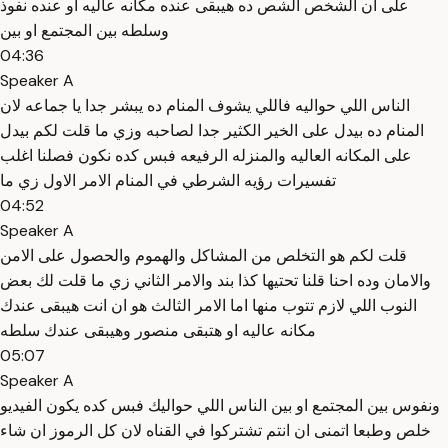
على ان الشخص الشص ده هيبقى عنده مكانه عاليه او عنده نفوذ
وسلطه بين المجتمع او بين
04:36
Speaker A
الناس اللي حواليه فاللي يشوف المنام ده يبشر جدا يا جماعه لان
المنام ده بيدل على الخير الكثير جدا لصاحبه وزي ما قلت لكم بيدل
على المكانه العاليه والمنزله الرفيعه فبس كده نكون فصلنا اغلب
تفسيرات رؤيه الشرطي في المنام الامر الاول زي ما
04:52
Speaker A
قلت لكم هو التخلص من المشاكل والهموم والحصول على الامن
والامان وده احنا قلنا تحتيها كذا بند والامر الثاني زي ما قلت لك بعض
النوب اللي لازم تتوب منها اما الامر الثالث هو ان انت هيبقى عندك
مكانه عاليه او هتبقى منصور وهيبقى عندك سلطه
05:07
Speaker A
ونفوس بين المجتمع او بين الناس اللي حواليك فبس كده يكون الفيديو
خلص وطبعا اتمنى ان انتم تشتركوا في القناه لان كل الرموز ان شاء