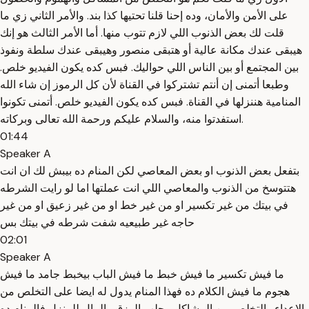
على الأمن والأمان، وده إحنا قلنا تحتيها كذا بند. والأمر الثاني زي ما
قلت لك بعض الذنوب اللي لازم تتوب منها. أما الأمر الثالث هو إنك
هيبقى عندك مكانة عالية أو هتبقى منصور وهيبقى عندك سلطة ونفوذ
بين المجتمع أو بين الناس اللي حواليك. فبس كده يكون الفيديو خلص.
وطبعا أتمنى إن أنتم تشتركوا في القناة لأن كل الرموز إن شاء الله
المنامية هننزلها في القناة. فبس كده يكون الفيديو خلص. أتمنى تكونوا
استفدتوا منه، والسلام عليكم ورحمة الله تعالى وبركاته.
01:44
Speaker A
بتفعل بعض الذنوب او بعض المعاصي لكن المنام ده بيبش لك ان انت
هتتوسخ من الذنوب والمعاصي اللي انت عملتها اما لو رايت الشرطه
في بيتك من غير تكسير او من غير خط او من غير زعيق او من غير
حاجه غير طبيعيه شفت شرطه في بيتك بس
02:01
Speaker A
ما فيش تكسير ما فيش خبط ما فيش الباب بيخبط جامد ما فيش
هجوم ما فيش الكلام ده فهذا المنام يدول له ايضا على التخلص من
الاعداء والتخلص من المشاكل وجلب الرزق والمال للمنزل فالمنام ده