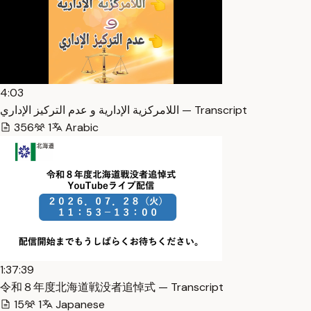
4:03
اللامركزية الإدارية و عدم التركيز الإداري — Transcript
356
1
Arabic
1:37:39
令和８年度北海道戦没者追悼式 — Transcript
15
1
Japanese