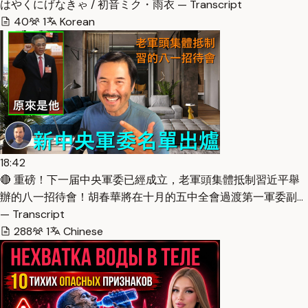
はやくにげなきゃ / 初音ミク・雨衣 — Transcript
40
1
Korean
18:42
🔴 重磅！下一届中央軍委已經成立，老軍頭集體抵制習近平舉
辦的八一招待會！胡春華將在十月的五中全會過渡第一軍委副…
— Transcript
288
1
Chinese