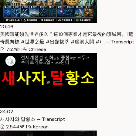
20:46
美國還能領先世界多久？這10個專業才是它最後的護城河。 |驚
奇風向標 #世界之最 #出類拔萃 #腦洞大開 #t… — Transcript
752
1
Chinese
34:02
새사자와 달황소 — Transcript
2,544
1
Korean