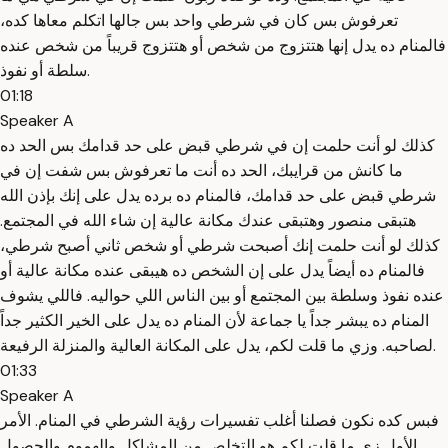
تعرفوش بس كان في شرطي واحد بس جالها اتكلم معاها كده،
فالمنام ده يدل إنها هتتزوج من شخص أو هتتزوج قريباً من شخص عنده
سلطة أو نفوذ.
01:18
Speaker A
كذلك لو أنت حلمت إن في شرطي قبض على حد قدامك بس الحد ده
ما كانش من قرايبك، الحد ده أنت ما تعرفوش بس شفت إن في
شرطي قبض على حد قدامك، فالمنام ده برده يدل على إنك بإذن الله
هتبقى منصور وهتبقى عندك مكانة عالية إن شاء الله في المجتمع.
كذلك لو أنت حلمت إنك أصبحت شرطي أو شخص ثاني أصبح شرطي،
فالمنام ده أيضاً يدل على إن الشخص ده هيبقى عنده مكانة عالية أو
عنده نفوذ وسلطة بين المجتمع أو بين الناس اللي حواليه. فاللي يشوف
المنام ده يبشر جداً يا جماعة لأن المنام ده يدل على الخير الكثير جداً
لصاحبه. وزي ما قلت لكم، يدل على المكانة العالية والمنزلة الرفيعة.
01:33
Speaker A
فبس كده نكون فصلنا أغلب تفسيرات رؤية الشرطي في المنام. الأمر
الأول زي ما قلت لكم هو التخلص من المشاكل والهموم والحصول