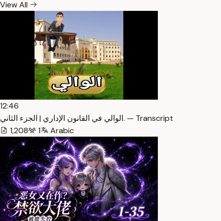
View All
12:46
الوالي في القانون الإداري | الجزء الثاني. — Transcript
1,208
1
Arabic