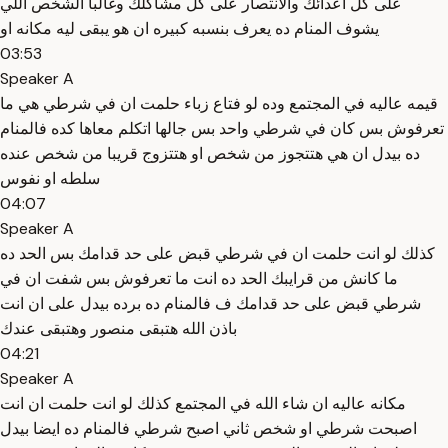
على كل اعدائك والانتصار على كل مشاكلك وغالبا الشخص اللي
يشوف المنام ده يعرف بنسبه كبيره ان هو يبقى ليه مكانه او
03:53
Speaker A
قيمه عاليه في المجتمع وده لو فتاع زباء حلمت ان في شرطي هي ما
تعرفوش بس كان في شرطي واحد بس جالها اتكلم معاها كده فالمنام
ده بيدل ان هي هتتجوز من شخص او هتتزوج قريبا من شخص عنده
سلطه او نفوس
04:07
Speaker A
كذلك لو انت حلمت ان في شرطي قبض على حد قدامك بس الحد ده
ما كانش من قرايبك الحد ده انت ما تعرفوش بس شفت ان في
شرطي قبض على حد قدامك ف فالمنام ده برده بيدل على ان انت
باذن الله هتبقى منصور وهتبقى عندك
04:21
Speaker A
مكانه عاليه ان شاء الله في المجتمع كذلك لو انت حلمت ان انت
اصبحت شرطي او شخص ثاني اصبح شرطي فالمنام ده ايضا بيدل