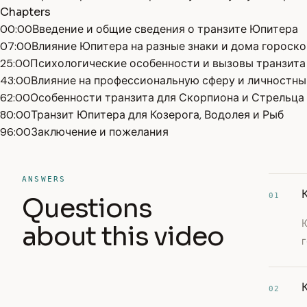
Chapters
00:00
Введение и общие сведения о транзите Юпитера
07:00
Влияние Юпитера на разные знаки и дома гороско
25:00
Психологические особенности и вызовы транзита
43:00
Влияние на профессиональную сферу и личностны
62:00
Особенности транзита для Скорпиона и Стрельца
80:00
Транзит Юпитера для Козерога, Водолея и Рыб
96:00
Заключение и пожелания
ANSWERS
01
Questions
Ю
about this video
г
02