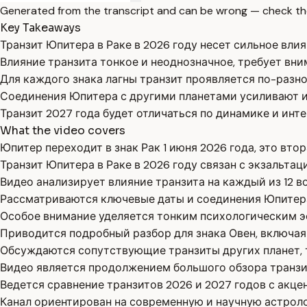
Generated from the transcript and can be wrong — check th
Key Takeaways
Транзит Юпитера в Раке в 2026 году несет сильное вли
Влияние транзита тонкое и неоднозначное, требует вн
Для каждого знака лагны транзит проявляется по-разн
Соединения Юпитера с другими планетами усиливают и
Транзит 2027 года будет отличаться по динамике и инте
What the video covers
Юпитер переходит в знак Рак 1 июня 2026 года, это вто
Транзит Юпитера в Раке в 2026 году связан с экзальта
Видео анализирует влияние транзита на каждый из 12 во
Рассматриваются ключевые даты и соединения Юпитера
Особое внимание уделяется тонким психологическим э
Приводится подробный разбор для знака Овен, включа
Обсуждаются сопутствующие транзиты других планет, та
Видео является продолжением большого обзора транзит
Ведется сравнение транзитов 2026 и 2027 годов с акце
Канал ориентирован на современную и научную астрол