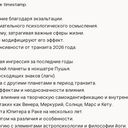
e timestamp.
яние благодаря экзальтации.
имательного психологического осмысления.
ому, затрагивая важные сферы жизни.
 модифицируют его эффект.
нсивности от транзита 2026 года.
рая ингрессия за последние годы.
цией планеты в нокшатре Пушья.
сходящих знаков (лагн).
 с другими планетами в период транзита.
ффектам и неоднозначности влияния.
я влияние на творческую самоидентификацию и внутрен
ких как Венера, Меркурий, Солнце, Марс и Кету.
а Юпитера в Раке на несколько лет.
нтом на различия и особенности.
огию с элементами астропсихологии и философии йоги.