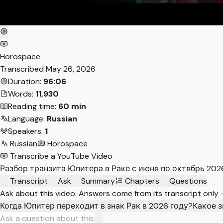
Horospace
Transcribed
May 26, 2026
Duration:
96:06
Words:
11,930
Reading time:
60 min
Language:
Russian
Speakers:
1
Russian
Horospace
Transcribe a YouTube Video
Разбор транзита Юпитера в Раке с июня по октябрь 2026
Transcript
Ask
Summary
Chapters
Questions
Ask about this video. Answers come from its transcript only
Когда Юпитер переходит в знак Рак в 2026 году?
Какое з