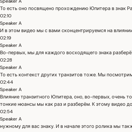
Speaker A
То есть оно посвящено прохождению Юпитера в знак Рак 
02:10
Speaker A
И в этом видео мы с вами сконцентрируемся на влиянии
02:19
Speaker A
Во-первых, мы для каждого восходящего знака разберё
02:28
Speaker A
То есть контекст других транзитов тоже. Мы посмотри
02:44
Speaker A
Влияние транзитного Юпитера, оно, во-первых, очень то
тонкие нюансы мы как раз и разберём. К этому видео д
02:54
Speaker A
нужному для вас знаку. И в начале этого ролика мы так