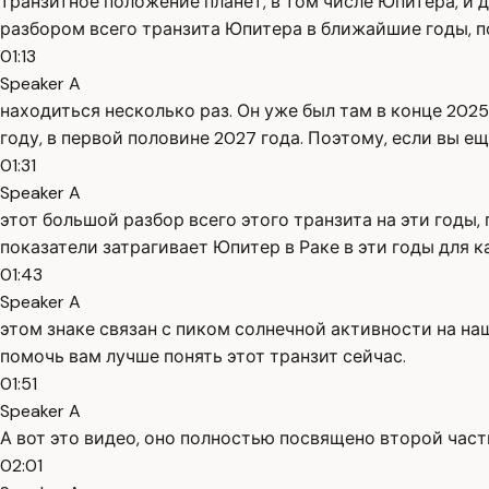
транзитное положение планет, в том числе Юпитера, и 
разбором всего транзита Юпитера в ближайшие годы, п
01:13
Speaker A
находиться несколько раз. Он уже был там в конце 2025
году, в первой половине 2027 года. Поэтому, если вы ещ
01:31
Speaker A
этот большой разбор всего этого транзита на эти годы
показатели затрагивает Юпитер в Раке в эти годы для к
01:43
Speaker A
этом знаке связан с пиком солнечной активности на на
помочь вам лучше понять этот транзит сейчас.
01:51
Speaker A
А вот это видео, оно полностью посвящено второй части
02:01