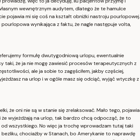
e prowadzę, więc to ja decyduję, ilu pacjentów przyjmę i
m własnym wewnętrznym audytem, dlatego że te hamulce
e pojawia mi się coś na kształt obniżki nastroju pourlopowej.
pourlopowa wynikająca z faktu, że nagle następuje volta,
referujemy formułę dwutygodniową urlopu, ewentualnie
acy taki, że ja nie mogę zawiesić procesów terapeutycznych z
totliwości, ale ja sobie to zagęściłem, jakby częściej,
yjeżdżasz na urlop i w ogóle masz się odciąć, wyjąć wtyczkę z
elki, że oni nie są w stanie się zrelaksować. Mało tego, pojawia
li że wyjeżdżają na urlop, tak bardzo chcą odpocząć, że to
ąć od wszystkiego. No więc ja trochę wprowadzam tutaj taki
st bezliku, chociażby w Stanach, bo Amerykanie to naprawdę