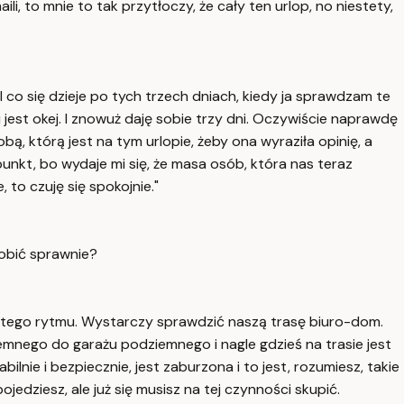
i, to mnie to tak przytłoczy, że cały ten urlop, no niestety,
I co się dzieje po tych trzech dniach, kiedy ja sprawdzam te
 jest okej. I znowuż daję sobie trzy dni. Oczywiście naprawdę
bą, którą jest na tym urlopie, żeby ona wyraziła opinię, a
 punkt, bo wydaje mi się, że masa osób, która nas teraz
 to czuję się spokojnie."
robić sprawnie?
rtego rytmu. Wystarczy sprawdzić naszą trasę biuro-dom.
iemnego do garażu podziemnego i nagle gdzieś na trasie jest
lnie i bezpiecznie, jest zaburzona i to jest, rozumiesz, takie
jedziesz, ale już się musisz na tej czynności skupić.