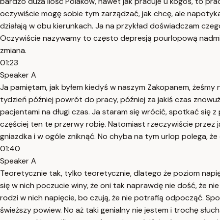
bardzo duża ilość Polaków, nawet jak pracuje u kogoś, to prac
oczywiście mogę sobie tym zarządzać, jak chcę, ale napot
działają w obu kierunkach. Ja na przykład doświadczam czegoś
Oczywiście nazywamy to często depresją pourlopową nadmiarow
zmiana.
01:23
Speaker A
Ja pamiętam, jak byłem kiedyś w naszym Zakopanem, żeśmy na
tydzień później powrót do pracy, później za jakiś czas znowu
pacjentami na długi czas. Ja staram się wrócić, spotkać się z 
częściej ten te przerwy robię. Natomiast rzeczywiście przez j
gniazdka i w ogóle zniknąć. No chyba na tym urlop polega, 
01:40
Speaker A
Teoretycznie tak, tylko teoretycznie, dlatego że poziom napięcia
się w nich poczucie winy, że oni tak naprawdę nie dość, że n
rodzi w nich napięcie, bo czują, że nie potrafią odpocząć. S
świeższy powiew. No aż taki genialny nie jestem i trochę słu