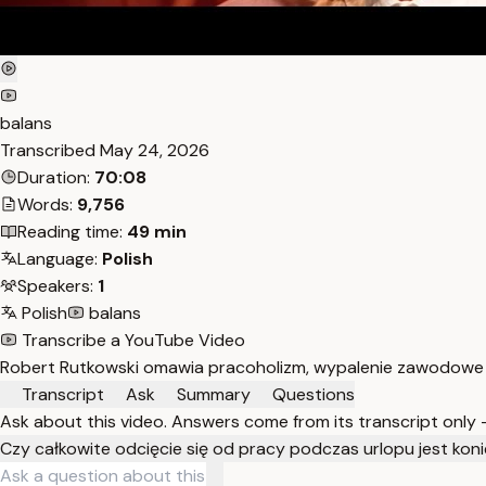
balans
Transcribed
May 24, 2026
Duration:
70:08
Words:
9,756
Reading time:
49 min
Language:
Polish
Speakers:
1
Polish
balans
Transcribe a YouTube Video
Robert Rutkowski omawia pracoholizm, wypalenie zawodowe i
Transcript
Ask
Summary
Questions
Ask about this video. Answers come from its transcript only
Czy całkowite odcięcie się od pracy podczas urlopu jest kon