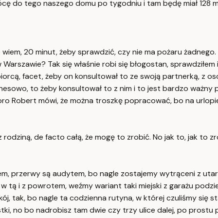
rócę do tego naszego domu po tygodniu i tam będę miał 128 mail
ie wiem, 20 minut, żeby sprawdzić, czy nie ma pożaru żadnego. 
 Warszawie? Tak się właśnie robi się błogostan, sprawdziłem i
iorcą, facet, żeby on konsultował to ze swoją partnerką, z oso
biznesowo, to żeby konsultował to z nim i to jest bardzo ważny
koro Robert mówi, że można troszkę popracować, bo na urlopie,
odziną, de facto całą, że mogę to zrobić. No jak to, jak to z
em, przerwy są audytem, bo nagle zostajemy wytrąceni z uta
 w tą i z powrotem, weźmy wariant taki miejski z garażu podz
 tak, bo nagle ta codzienna rutyna, w której czuliśmy się stabi
ki, no bo nadrobisz tam dwie czy trzy ulice dalej, po prostu po