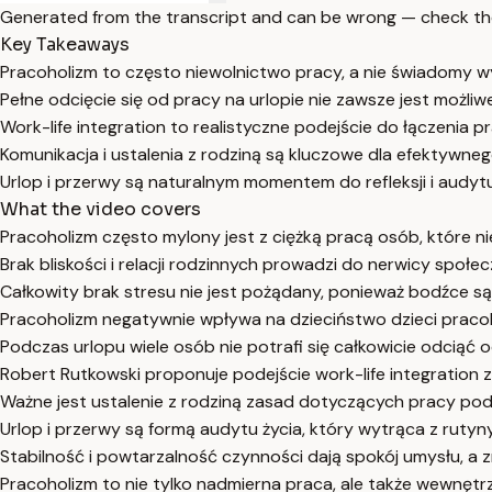
Generated from the transcript and can be wrong — check th
Key Takeaways
Pracoholizm to często niewolnictwo pracy, a nie świadomy w
Pełne odcięcie się od pracy na urlopie nie zawsze jest możliw
Work-life integration to realistyczne podejście do łączenia p
Komunikacja i ustalenia z rodziną są kluczowe dla efektywn
Urlop i przerwy są naturalnym momentem do refleksji i audyt
What the video covers
Pracoholizm często mylony jest z ciężką pracą osób, które ni
Brak bliskości i relacji rodzinnych prowadzi do nerwicy społ
Całkowity brak stresu nie jest pożądany, ponieważ bodźce są
Pracoholizm negatywnie wpływa na dzieciństwo dzieci pracoh
Podczas urlopu wiele osób nie potrafi się całkowicie odciąć o
Robert Rutkowski proponuje podejście work-life integration za
Ważne jest ustalenie z rodziną zasad dotyczących pracy podcz
Urlop i przerwy są formą audytu życia, który wytrąca z rutyn
Stabilność i powtarzalność czynności dają spokój umysłu, 
Pracoholizm to nie tylko nadmierna praca, ale także wewnętr