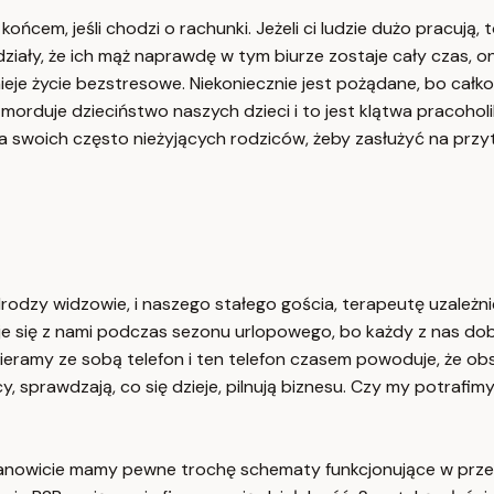
cem, jeśli chodzi o rachunki. Jeżeli ci ludzie dużo pracują, t
ziały, że ich mąż naprawdę w tym biurze zostaje cały czas, o
stnieje życie bezstresowe. Niekoniecznie jest pożądane, bo całko
 morduje dzieciństwo naszych dzieci i to jest klątwa pracoholi
la swoich często nieżyjących rodziców, żeby zasłużyć na przyt
odzy widzowie, i naszego stałego gościa, terapeutę uzależnie
 się z nami podczas sezonu urlopowego, bo każdy z nas dobrz
eramy ze sobą telefon i ten telefon czasem powoduje, że ob
cy, sprawdzają, co się dzieje, pilnują biznesu. Czy my potra
ianowicie mamy pewne trochę schematy funkcjonujące w przestr