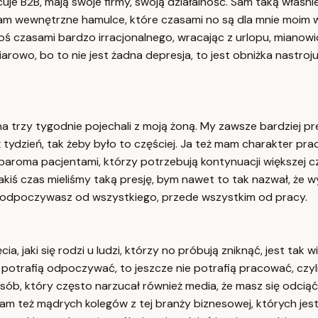
uje B2B, mają swoje firmy, swoją działalność. Sam taką właśni
ykam wewnętrzne hamulce, które czasami no są dla mnie moi
 czasami bardzo irracjonalnego, wracając z urlopu, mianowici
o, bo to nie jest żadna depresja, to jest obniżka nastroju 
 trzy tygodnie pojechali z moją żoną. My zawsze bardziej p
ż tydzień, tak żeby było to częściej. Ja też mam charakter pr
paroma pacjentami, którzy potrzebują kontynuacji większej częs
akiś czas mieliśmy taką presję, bym nawet to tak nazwał, że w
że odpoczywasz od wszystkiego, przede wszystkim od pracy.
, jaki się rodzi u ludzi, którzy no próbują zniknąć, jest tak wi
ie potrafią odpoczywać, to jeszcze nie potrafią pracować, czy
posób, który często narzucał również media, że masz się odci
cham też mądrych kolegów z tej branży biznesowej, których je