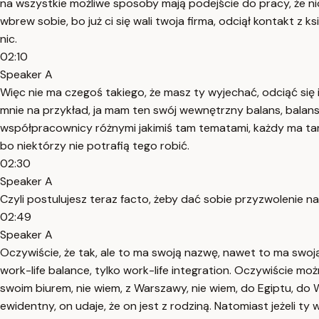
na wszystkie możliwe sposoby mają podejście do pracy, że nic
wbrew sobie, bo już ci się wali twoja firma, odciął kontakt z k
nic.
02:10
Speaker A
Więc nie ma czegoś takiego, że masz ty wyjechać, odciąć się i 
mnie na przykład, ja mam ten swój wewnętrzny balans, balans,
współpracownicy różnymi jakimiś tam tematami, każdy ma tam ja
bo niektórzy nie potrafią tego robić.
02:30
Speaker A
Czyli postulujesz teraz facto, żeby dać sobie przyzwolenie na
02:49
Speaker A
Oczywiście, że tak, ale to ma swoją nazwę, nawet to ma swoją 
work-life balance, tylko work-life integration. Oczywiście m
swoim biurem, nie wiem, z Warszawy, nie wiem, do Egiptu, do 
ewidentny, on udaje, że on jest z rodziną. Natomiast jeżeli ty