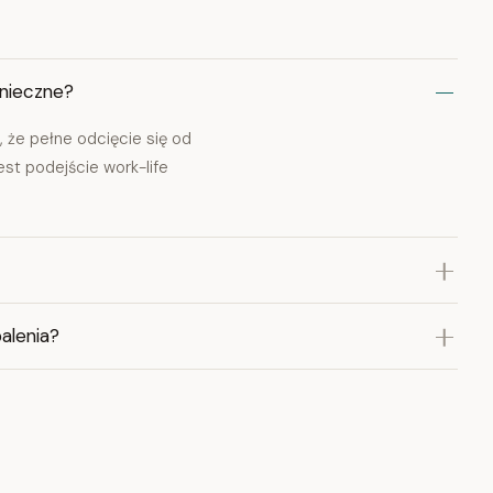
onieczne?
, że pełne odcięcie się od
st podejście work-life
palenia?