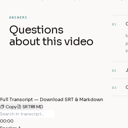
ANSWERS
C
01
Questions
N
about this video
p
i
02
C
03
Full Transcript — Download SRT & Markdown
Copy
SRT
MD
00:00