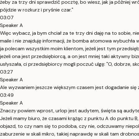
żeby za trzy dni sprawdzić pocztę, bo wiesz, jak ja później w
pójdzie w rozkurz i pryśnie czar."
03:07
Speaker A
Więc wybacz, ja bym chciał za te trzy dni daję na to sobie, n
maile i nie znajduję informacji, że bomba atomowa wybuchła w
ja polecam wszystkim moim klientom, jeżeli jest tym przedsięb
jeżeli ona jest przedsiębiorcą, a on jest mniej taki aktywny 
usłyszała, ci przedsiębiorcy mogli poczuć ulgę: "O, dobrze, s
03:27
Speaker A
Ale wyzwaniem jeszcze większym czasem jest dogadanie się z r
03:49
Speaker A
Znaczy powiem wprost, urlop jest audytem, święta są audyt
Jeżeli mamy biuro, że czasami krążąc z punktu A do punktu B,
objazd, to czy nam się to podoba, czy nie, odczuwamy niepokój,
zaburzenie w skali mikro, takiej naprawdę w skali tam drobnost