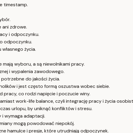
e timestamp.
ybór.
e ani zdrowe.
racy i odpoczynku.
ego odpoczynku.
u własnego życia.
e mają wyboru, a są niewolnikami pracy.
ecznej i wypalenia zawodowego.
 potrzebne do jakości życia.
olików i jest często formą oszustwa wobec siebie.
d pracy, co rodzi napięcie i poczucie winy.
miast work-life balance, czyli integrację pracy i życia osobis
as urlopu, by uniknąć konfliktów i stresu.
y i wymaga adaptacji.
a zmiany mogą powodować niepokój.
zne hamulce i presje, które utrudniają odpoczynek.