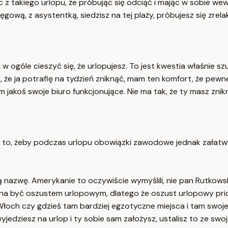
 z takiego urlopu, że próbując się odciąć i mając w sobie wew
sięgową, z asystentką, siedzisz na tej plaży, próbujesz się zrel
w ogóle cieszyć się, że urlopujesz. To jest kwestia właśnie szu
 że ja potrafię na tydzień zniknąć, mam ten komfort, że pewn
koś swoje biuro funkcjonujące. Nie ma tak, że ty masz zniknąć
 to, żeby podczas urlopu obowiązki zawodowe jednak załatwiać,
nazwę. Amerykanie to oczywiście wymyślili, nie pan Rutkowski, 
ożna być oszustem urlopowym, dlatego że oszust urlopowy prio
Włoch czy gdzieś tam bardziej egzotyczne miejsca i tam swoje
 wyjedziesz na urlop i ty sobie sam założysz, ustalisz to ze sw