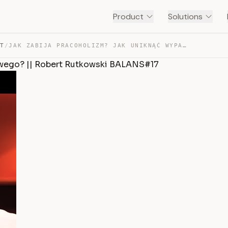
Product
Solutions
NT
/
JAK ZABIJA PRACOHOLIZM? JAK UNIKNĄĆ WYPALENIA ZAWODOWEG… — TRANSCRIPT
owego? || Robert Rutkowski BALANS#17