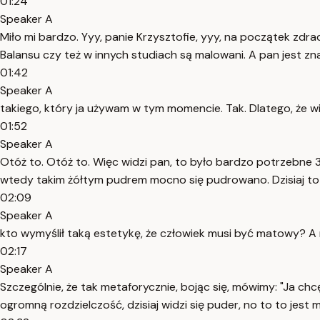
01:24
Speaker A
Miło mi bardzo. Yyy, panie Krzysztofie, yyy, na początek z
Balansu czy też w innych studiach są malowani. A pan jest z
01:42
Speaker A
takiego, który ja używam w tym momencie. Tak. Dlatego, że wi
01:52
Speaker A
Otóż to. Otóż to. Więc widzi pan, to było bardzo potrzebne 30
wtedy takim żółtym pudrem mocno się pudrowano. Dzisiaj to 
02:09
Speaker A
kto wymyślił taką estetykę, że człowiek musi być matowy? A 
02:17
Speaker A
Szczególnie, że tak metaforycznie, bojąc się, mówimy: "Ja chc
ogromną rozdzielczość, dzisiaj widzi się puder, no to to jest m