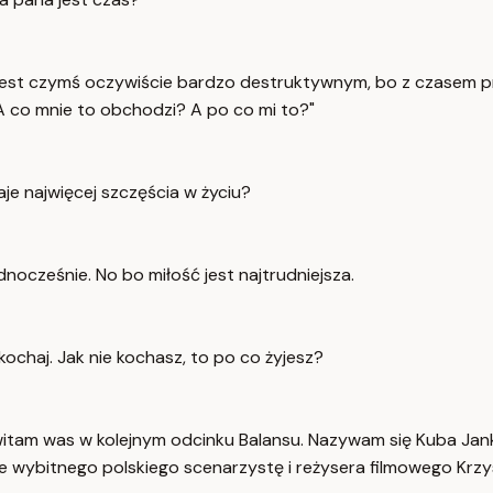
i jest czymś oczywiście bardzo destruktywnym, bo z czasem pr
"A co mnie to obchodzi? A po co mi to?"
aje najwięcej szczęścia w życiu?
dnocześnie. No bo miłość jest najtrudniejsza.
kochaj. Jak nie kochasz, to po co żyjesz?
itam was w kolejnym odcinku Balansu. Nazywam się Kuba Janko
e wybitnego polskiego scenarzystę i reżysera filmowego Krzy