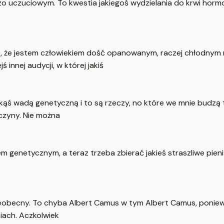
dzo uczuciowym. To kwestia jakiegoś wydzielania do krwi hormo
ie, że jestem człowiekiem dość opanowanym, raczej chłodnym 
 innej audycji, w której jakiś
ąś wadą genetyczną i to są rzeczy, no które we mnie budzą ta
yczyny. Nie można
em genetycznym, a teraz trzeba zbierać jakieś straszliwe pie
 nieobecny. To chyba Albert Camus w tym Albert Camus, ponie
niach. Aczkolwiek