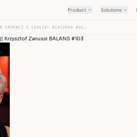
Product
Solutions
ZANUSSI O ŚMIERCI I CZASIE: DLACZEGO BOIMY SIĘ PRAWDY? … — TRANSCRIPT
 || Krzysztof Zanussi BALANS #103