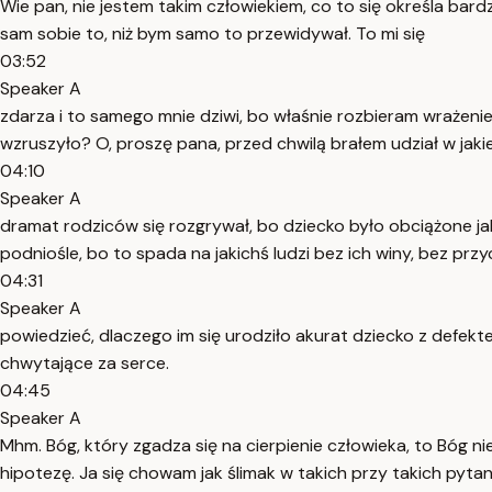
Wie pan, nie jestem takim człowiekiem, co to się określa bar
sam sobie to, niż bym samo to przewidywał. To mi się
03:52
Speaker A
zdarza i to samego mnie dziwi, bo właśnie rozbieram wrażen
wzruszyło? O, proszę pana, przed chwilą brałem udział w jakiejś
04:10
Speaker A
dramat rodziców się rozgrywał, bo dziecko było obciążone jak
podniośle, bo to spada na jakichś ludzi bez ich winy, bez prz
04:31
Speaker A
powiedzieć, dlaczego im się urodziło akurat dziecko z defekt
chwytające za serce.
04:45
Speaker A
Mhm. Bóg, który zgadza się na cierpienie człowieka, to Bóg
hipotezę. Ja się chowam jak ślimak w takich przy takich pyta