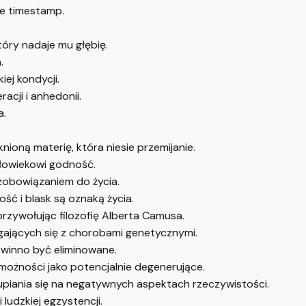
e timestamp.
tóry nadaje mu głębię.
.
iej kondycji.
cji i anhedonii.
a.
nioną materię, która niesie przemijanie.
złowiekowi godność.
 zobowiązaniem do życia.
ść i blask są oznaką życia.
przywołując filozofię Alberta Camusa.
gających się z chorobami genetycznymi.
powinno być eliminowane.
możności jako potencjalnie degenerujące.
piania się na negatywnych aspektach rzeczywistości.
ludzkiej egzystencji.