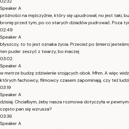
02:32
Speaker A
próżności na mężczyźnie, który się upudrował, no jest taki, bu
bronię przed tym, po co starych dziadów pudrować. Poza tym, 
02:49
Speaker A
błyszczy, to to jest oznaka życia. Przecież po śmierci jest
ten puder zeszyć z twarzy, bo inaczej
03:02
Speaker A
w metrze budzę zdziwienie stojących obok. Mhm. A więc widzi
których fachowcy, filmowcy czasem zapominają, czy też ludzie
03:19
Speaker A
dzisiaj. Chciałbym, żeby nasza rozmowa dotyczyła w pewnym s
często pan się wzrusza?
03:36
Speaker A