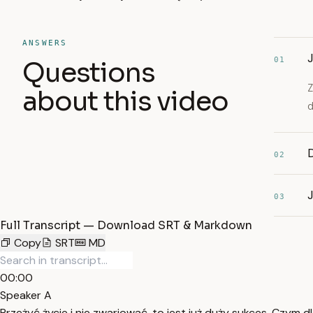
ANSWERS
J
01
Questions
Z
about this video
d
02
J
03
Full Transcript — Download SRT & Markdown
Copy
SRT
MD
00:00
Speaker A
Przeżyć życie i nie zwariować, to jest już duży sukces. Czym d