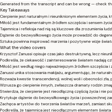
Generated from the transcript and can be wrong — check th
Key Takeaways
Cierpienie jest naturalnym i nieuniknionym elementem życia, k
Miłość jest fundamentalnym źródłem szczęścia i sensem życia
Tajemnica i refleksja nad nią są kluczowe dla zrozumienia ludzk
Dążenie do bezwysiłkowego życia może prowadzić do degenera
Sztuka powinna inspirować marzenia i pozytywne wizje świat
What the video covers
Krzysztof Zanussi opisuje czas jako destruktywną, lecz nieunik
Podkreśla, że ciekawość i zainteresowanie światem nadają c
Miłość jest według niego najważniejszym źródłem szczęścia i
Zanussi unika stosowania makijażu, argumentując, że naturalno
Rozważa kwestie transcendencji, wolnej woli i obecności zła, 
Wzrusza go cierpienie innych, zwłaszcza dramaty rodzin zma
Stwierdza, że cierpienie jest nieodłączną częścią życia i nie 
Krytykuje dążenie do bezwysiłkowego życia i powszechnej za
Zachęca artystów do tworzenia światów marzeń, zamiast sku
Podkreśla, że tajemnica jest nieodłącznym elementem świata i 