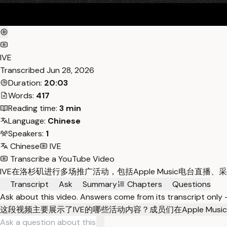
IVE
Transcribed
Jun 28, 2026
Duration:
20:03
Words:
417
Reading time:
3 min
Language:
Chinese
Speakers:
1
Chinese
IVE
Transcribe a YouTube Video
IVE在洛杉矶进行多场推广活动，包括Apple Music电台直播、采
Transcript
Ask
Summary
Chapters
Questions
Ask about this video. Answers come from its transcript only
这段视频主要展示了IVE的哪些活动内容？
成员们在Apple M