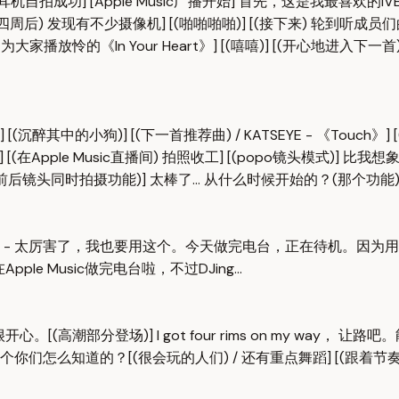
瑛) 戴上耳机自拍成功] [Apple Music广播开始] 首先，这是我最
顾四周后) 发现有不少摄像机] [(啪啪啪啪)] [(接下来) 轮到听成员们的S
家播放怜的《In Your Heart》] [(嘻嘻)] [(开心地进入下一首)
] [(沉醉其中的小狗)] [(下一首推荐曲) / KATSEYE - 《Touch
on] [(在Apple Music直播间) 拍照收工] [(popo镜头模式)] 
瑛。[(前后镜头同时拍摄功能)] 太棒了... 从什么时候开始的？(那个功
会出来。- 太厉害了，我也要用这个。今天做完电台，正在待机。因为
ple Music做完电台啦，不过DJing...
高潮部分登场)] I got four rims on my way， 让路
usic！这个你们怎么知道的？[(很会玩的人们) / 还有重点舞蹈] [(跟着节
。