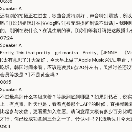
06:38
Speaker A
还有别的拍摄正在过去，歌曲音质特别好，声音特别震撼，所以做电台的时候
吗？[(逗姐姐玩)] 在拍Vlog吗？[被无限提问到说不出话] - 我刚
的。刚刚在说什么？在说生病的事。[(你们等着)] 请把这段播出去。[(为
07:24
Speaker A
Pretty, This that pretty - girl mantra - Pretty
[(太有意思了)] 大家好，今天早上做了Apple Music采
吃饭。韩国时间来看，应该是凌晨6点20分左右，虽然时差还没调过
会员等级是？] 不是黄金吗？
08:15
Speaker A
不过最高到什么等级来着？等级到底到哪里？如果到钻石，说实话
上，有点累。昨天也是，看着点餐那个...APP的时候，直接就睡
比起参与次数，更看重加入意愿。请问意愿大概有多少百分比呢？意
才行，你已经成功拿到三分之一了。怜认可吗？[(没听见)] 今天穿的是M
09:11