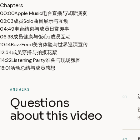
Chapters
00:00
Apple Music电台直播与试听演奏
02:03
成员Solo曲目展示与互动
04:49
电台结束与成员日常趣事
06:38
成员健康与饭心z成员互动
10:14
BuzzFeed美食体验与世界巡演宣传
12:54
成员穿搭与拍摄花絮
14:22
Listening Party准备与现场氛围
18:01
活动总结与成员感想
ANSWERS
01
Questions
about this video
02