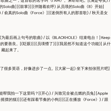
喜欢的IVE歌曲之一，这首歌的名字叫《I AM》。来听听吧。[(满是夸奖) /
olo曲] [(鼓掌)] [(伴随着欢呼) 从员瑛的Solo曲《8》开始]
 / 俞真的Solo曲《Force》] [(迷倒所有人的那首歌) / 秋天圣女
》] [(为最后画上句号的歌曲) / 以《BLACKHOLE》结束电台！] Keep
比我想象的要善良。[(眨眼)] [(员瑛懵了)] [(我居然不知道这个功能)] 从什
能) 藏起来了。
用了很多英语，好像进步了一点。[(大家一起) 坐下来拍张照片吧]
吧。能帮我拍一下这里吗？[(开心) / 兴致完全被点燃的员兔] [Apple
奏摇摆的猫)] [(还有踩着节奏的小狗)] [(正在播放《Force》) / 跟