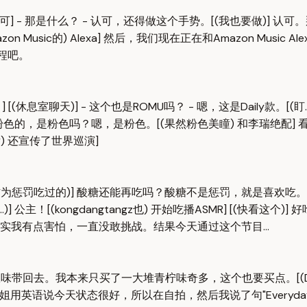
- 那是什么？ - 认可，还得做这个手势。[(我也要做)] 认可。那各
azon Music的) Alexa] 然后，我们现在正在和Amazon Music
程吧。
一天！] [(休息室聊天)] - 这个也是ROMU吗？ - 嗯，这是Daily款。
。粉色的，是粉色吗？嗯，是粉色。[(果然粉色美瞳) 和李瑞绝配] 看
) 还宣传了世界巡演]
)] [(刚才作为惩罚吃过的)] 酸糖还能再吃吗？酸糖不是惩罚，就是喜欢
)] 公主！[(kongdangtangz也) 开始吃播ASMR] [(快看这个)
我有点害怕，一直没敢挑战。结果今天通过这个节目...
去。我本来只买了一大堆青柠味奇多，这个也要买点。[(DIVE也一定要
候，俞真姐姐用英语说今天状态很好，所以在自拍，然后我说了句"Eve