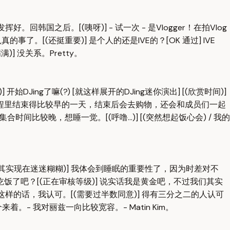
国之后。[(咦呀)] - 试一次 - 是Vlogger！在拍Vlog
事了。[(还挺重要)] 是个人的还是IVE的？[OK 通过] IVE
] 没关系。Pretty。
韵挥之不去)] 开始DJing了嘛(?) [就这样展开的DJing迷你演出] [(欣赏时间)]
是这次行程里结束得比较早的一天，结束后会去购物，还会和成员们一起
晚，想睡一觉。[(呼噜...)] [(突然想起饭心会) / 我的
实现在迷迷糊糊)] 我体会到睡眠的重要性了，因为时差对不
吃饭了吧？[(正在审核等级)] 说实话我是黄金吧，不过我们其实
样的话，我认可。[(需要过半数同意)] 得有三分之二的人认可
来着。- 我对丽兹一向比较宽容。- Matin Kim。