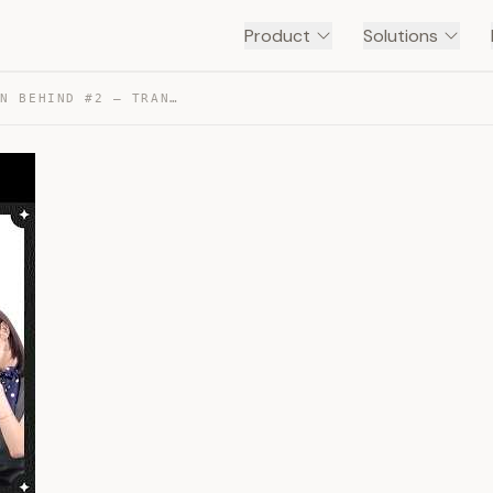
Product
Solutions
[IVE ON] U.S. PROMOTION BEHIND #2 — TRANSCRIPT