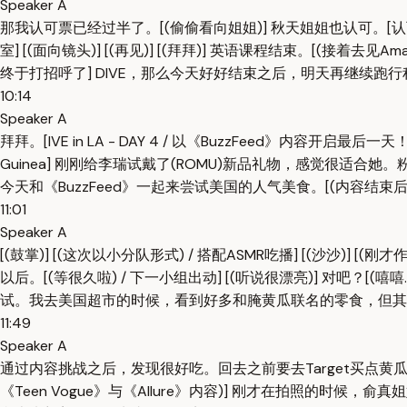
Speaker A
那我认可票已经过半了。[(偷偷看向姐姐)] 秋天姐姐也认可。[认可] 
室] [(面向镜头)] [(再见)] [(拜拜)] 英语课程结束。[(接着去见Am
终于打招呼了] DIVE，那么今天好好结束之后，明天再继续跑行
10:14
Speaker A
拜拜。[IVE in LA - DAY 4 / 以《BuzzFeed》内容开启最后
Guinea] 刚刚给李瑞试戴了(ROMU)新品礼物，感觉很适合她
今天和《BuzzFeed》一起来尝试美国的人气美食。[(内容结束后
11:01
Speaker A
[(鼓掌)] [(这次以小分队形式) / 搭配ASMR吃播] [(沙沙
以后。[(等很久啦) / 下一小组出动] [(听说很漂亮)] 对吧？[(嘻嘻...
试。我去美国超市的时候，看到好多和腌黄瓜联名的零食，但其实
11:49
Speaker A
通过内容挑战之后，发现很好吃。回去之前要去Target买点黄瓜味带回
《Teen Vogue》与《Allure》内容)] 刚才在拍照的时