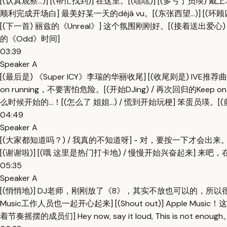
[(认真观察...)] [(帮忙找到)] 在这里。[(嘿嘿)] [(多亏了员
顺利完成开场白] 最美好某一天的déjà vu。[(东张西望...)] [(环
[(下一首) 丽兹的《Unreal》] 这个氛围刚刚好。[(接着送出爱心) 为大
的《Odd》时间]
03:39
Speaker A
[(最后是) 《Super ICY》李瑞的华丽收尾] [(收尾则是) IVE推荐曲
on running，不要害怕危险。[(开始DJing) / 再次回归的Keep 
么时候开始的...！[(怎么了 姐姐...) / 慌到开始玩梗] 笨蛋员
04:49
Speaker A
[(大家都知道吗？) / 我真的不知道呀] - 对，要按一下才
[(谢谢啦)] [(哦 这里是热门打卡地) / 慢慢开始兴奋起来] 来吧，在Ap
05:35
Speaker A
[(悄悄地)] DJ老师，刚刚放了《8》，其实不放也可以的，所以很开心。[(
Music工作人员也一起开心起来] [(Shout out)] Apple M
着节奏摇摆的成员们] Hey now, say it loud, This is not enough