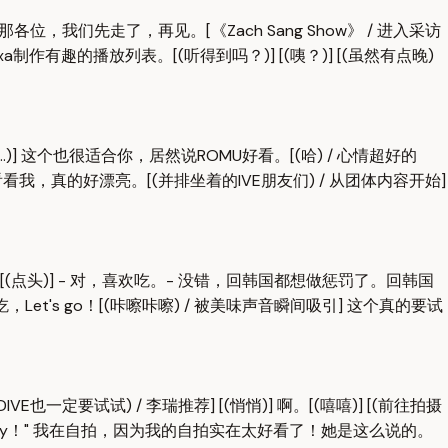
位，我们先走了，再见。[《Zach Sang Show》 / 进入采访
 Alexa制作有趣的播放列表。[(听得到吗？)] [(咦？)] [(虽然有点晚)
[(盯...)] 这个也很适合你，居然说ROMU好看。[(哈) / 心情超好的
看我，真的好漂亮。[(并排坐着的IVE朋友们) / 从团体内容开始]
吃。[(点头)] - 对，喜欢吃。- 没错，回韩国都想做惩罚了。回韩国
] 好吃，Let's go！[(咔嚓咔嚓) / 被美味声音瞬间吸引] 这个真的要试
试试) / 李瑞推荐] [(悄悄)] 啊。[(嘻嘻)] [(前往拍摄
ryday！" 我在自拍，因为我的自拍实在太好看了！她是这么说的。