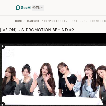
EN
HOME
/
TRANSCRIPTS
/
MUSIC
/
[IVE ON] U.S. PROMOTION BEHIND #2