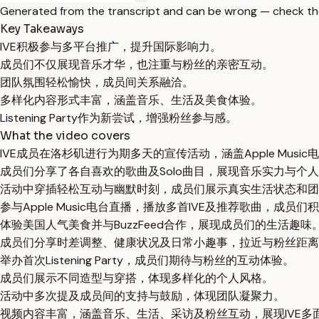
Generated from the transcript and can be wrong — check th
Key Takeaways
IVE积极参与多平台推广，提升国际影响力。
成员们不仅展现音乐才华，也注重与粉丝的亲密互动。
团队氛围轻松愉快，成员间关系融洽。
多样化内容形式丰富，涵盖音乐、生活及美食体验。
Listening Party作为新尝试，增强粉丝参与感。
What the video covers
IVE成员在洛杉矶进行为期多天的宣传活动，涵盖Apple Musi
成员们分享了各自喜欢的歌曲及Solo曲目，展现音乐实力与个
活动中穿插轻松互动与幽默时刻，成员们展示真实生活状态和团
参与Apple Music电台直播，播放多首IVE及推荐歌曲，成员们积
体验美国人气美食并与BuzzFeed合作，展现成员们的生活趣味
成员们分享时差调整、健康状况及日常小趣事，拉近与粉丝距离
举办首次Listening Party，成员们期待与粉丝的互动体验。
成员们展示不同造型与穿搭，体现多样化的个人风格。
活动中多次提及成员间的支持与鼓励，体现团队凝聚力。
视频内容丰富，涵盖音乐、生活、采访及粉丝互动，展现IVE多