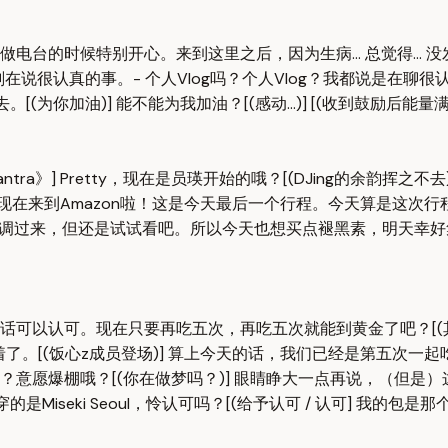
特别开心。来到这里之后，因为生病... 总觉得... 没发挥好。回韩
刚在说很认真的事。- 个人Vlog吗？个人Vlog？我都说是在聊很认真的
你加油)] 能不能为我加油？[(感动...)] [(收到鼓励后能量满满)
。[JENNIE - 《Mantra》] Pretty，现在是员瑛开始的哦？[(DJing的余
访...电台，现在来到Amazon啦！这是今天最后一个行程。今天算
来，但还是试试看吧。所以今天也想买点褪黑素，明天幸好集合时间比较
可以认可。现在只要再吃五次，再吃五次就能到黄金了吧？[(其
着了。[(饭心z成员登场)] 算上今天的话，我们已经是第五次一起
愿爆棚哦？[(你在做梦吗？)] 眼睛睁大一点再说，（但是）这
iseki Seoul，怜认可吗？[(给予认可 / 认可] 我的包是那个