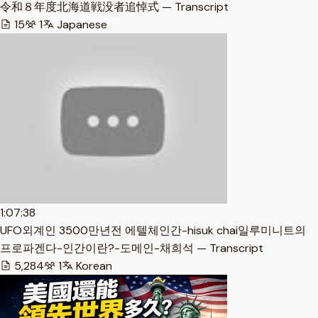
令和８年度北海道戦没者追悼式 — Transcript
15
1
Japanese
1:07:38
UFO외계인 3500만년전 에텔체인간-hisuk chai일루미니트의
프로파겐다-인간이란?-도메인-채희석 — Transcript
5,284
1
Korean