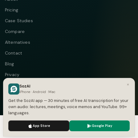
Pricing
Case Studies
Compare
Alternatives
Contact
Blog
Privacy
×
Terms
SozAI
iPhone · Android · Mac
DMCA
Get the SozAI app — 30 minutes of free AI transcription for your
own audio: lectures, meetings, voice memos and YouTube. 99+
languages.
We use cookies to enhance your experience.
Privacy Policy
Telegram
Instagram
© 2026 Vastflow. All rights reserved.
App Store
Google Play
Accept
Settings