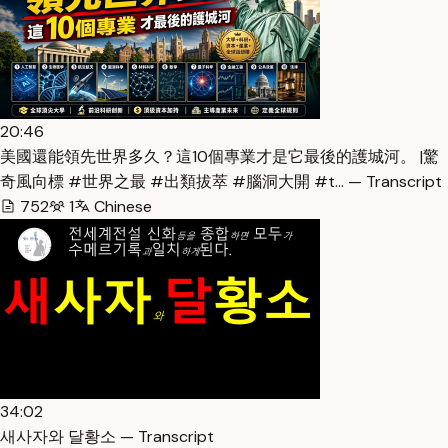
20:46
美國還能領先世界多久？這10個專業才是它最後的護城河。 |驚
奇風向標 #世界之最 #出類拔萃 #腦洞大開 #t… — Transcript
752
1
Chinese
34:02
새사자와 달황소 — Transcript