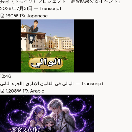
共育（トモイク）プロジェクト「調査結果公表イベント」
2026年7月31日 — Transcript
160
1
Japanese
12:46
الوالي في القانون الإداري | الجزء الثاني. — Transcript
1,208
1
Arabic