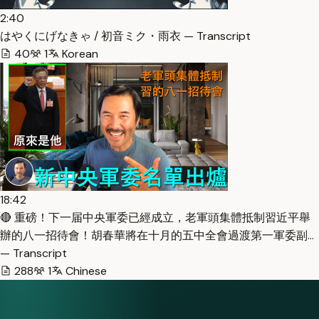
2:40
はやくにげなきゃ / 初音ミク・雨衣 — Transcript
40
1
Korean
18:42
🔴 重磅！下一届中央軍委已經成立，老軍頭集體抵制習近平舉
辦的八一招待會！胡春華將在十月的五中全會過渡第一軍委副…
— Transcript
288
1
Chinese