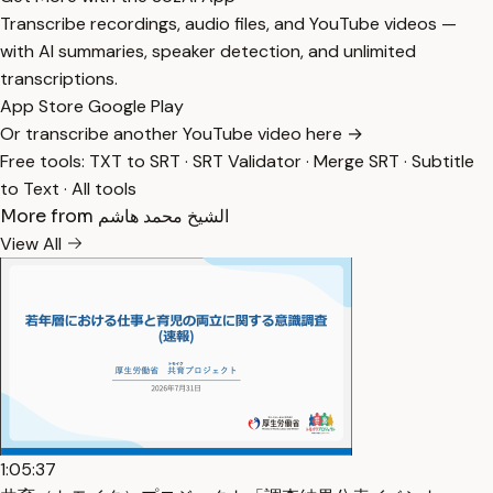
Transcribe recordings, audio files, and YouTube videos —
with AI summaries, speaker detection, and unlimited
transcriptions.
App Store
Google Play
Or transcribe another YouTube video here →
Free tools:
TXT to SRT
·
SRT Validator
·
Merge SRT
·
Subtitle
to Text
·
All tools
More from الشيخ محمد هاشم
View All
1:05:37