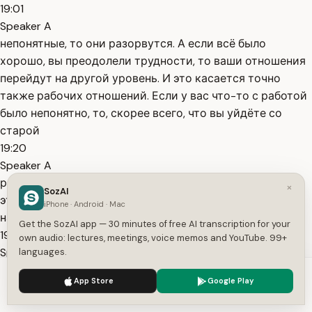
19:01
Speaker A
непонятные, то они разорвутся. А если всё было
хорошо, вы преодолели трудности, то ваши отношения
перейдут на другой уровень. И это касается точно
также рабочих отношений. Если у вас что-то с работой
было непонятно, то, скорее всего, что вы уйдёте со
старой
19:20
Speaker A
работы и пойдёте на новую. Может быть, вы уже давно
×
SozAI
этого хотели, потому что у вас там токсичный
iPhone · Android · Mac
начальник, допустим, который вам надоел.
Get the SozAI app — 30 minutes of free AI transcription for your
19:30
own audio: lectures, meetings, voice memos and YouTube. 99+
Speaker A
languages.
Э также, ээ, могут быть отношения с любыми людьми,
We use cookies to enhance your experience.
Privacy Policy
App Store
Google Play
проясняться с друзьями. То есть вы поймёте, кто ваш
Accept
Settings
друг, а кто враг. Допустим, с соседями тоже могут