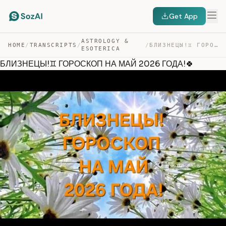
Get App
ASTROLOGY &
HOME
/
TRANSCRIPTS
/
/
БЛИЗНЕЦЫ!♊️ ГОРОСКОП НА МАЙ 2026 ГОДА!🍀 — TRANSCRIPT
ESOTERICA
БЛИЗНЕЦЫ!♊️ ГОРОСКОП НА МАЙ 2026 ГОДА!🍀