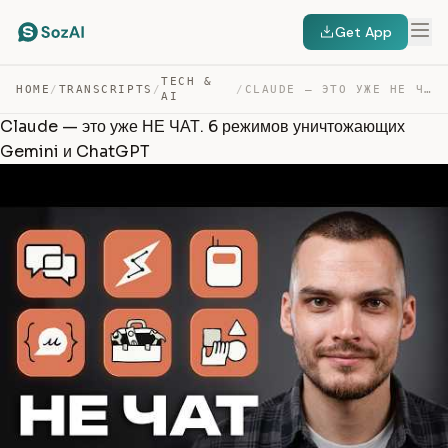
Get App
TECH &
HOME
/
TRANSCRIPTS
/
/
CLAUDE — ЭТО УЖЕ НЕ ЧАТ. 6 РЕЖИМОВ УНИЧТОЖАЮЩИХ GEMINI … — TRANSCRIPT
AI
Claude — это уже НЕ ЧАТ. 6 режимов уничтожающих
Gemini и ChatGPT