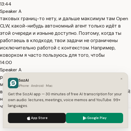
13:44
Speaker A
таковых границ-то нету, и дальше максимум там Open
CLW, какой-нибудь автономный агент только идёт в
этой очереди и изныне доступно. Поэтому, когда ты
работаешь в клодкоде, твои задачи не ограничены
исключительно работой с контекстом. Например,
коворком я часто пользуюсь для того, чтобы
14:00
Speaker A
работать с действительно большими файлами. Когда у
×
SozAI
меня там на гигабайт файлов, их все надо почистить,
iPhone · Android · Mac
видоизменить и так далее. Обычно чат это не сделает. Я
Get the SozAI app — 30 minutes of free AI transcription for your
не могу туда загрузить директорию на 1.000 файлов,
own audio: lectures, meetings, voice memos and YouTube. 99+
чтобы он с ними что-то сделал. Коворк это может, но
languages.
14:13
We use cookies to enhance your experience.
Privacy Policy
App Store
Google Play
Speaker A
Accept
Settings
клод-код идёт дальше. У меня-код всегда используется