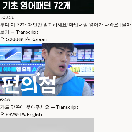
1:02:38
부디 이 72개 패턴만 암기하세요! 마법처럼 영어가 나와요 | 몰아
보기 — Transcript
5,266
1
Korean
6:45
카드 앞쪽에 꽂아주세요 — Transcript
882
1
English