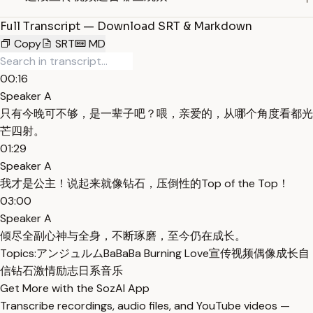
Full Transcript — Download SRT & Markdown
Copy
SRT
MD
00:16
Speaker A
只有今晚可不够，是一辈子吧？喂，亲爱的，从哪个角度看都光
芒四射。
01:29
Speaker A
我才是公主！说起来就像钻石，压倒性的Top of the Top！
03:00
Speaker A
倾尽全副心神与全身，不断琢磨，至今仍在成长。
Topics:
アンジュルム
BaBaBa Burning Love
宣传视频
偶像
成长
自
信
钻石
激情
励志
日系音乐
Get More with the SozAI App
Transcribe recordings, audio files, and YouTube videos —