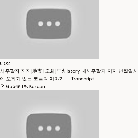
8:02
사주팔자 지지[地支] 오화[午火]story 내사주팔자 지지 년월일시
에 오화가 있는 분들의 이야기 — Transcript
655
1
Korean