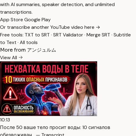
with AI summaries, speaker detection, and unlimited
transcriptions.
App Store
Google Play
Or transcribe another YouTube video here →
Free tools:
TXT to SRT
·
SRT Validator
·
Merge SRT
·
Subtitle
to Text
·
All tools
More from アンジュルム
View All
10:13
После 50 ваше тело просит воды: 10 сигналов
обезвоживан… — Transcript