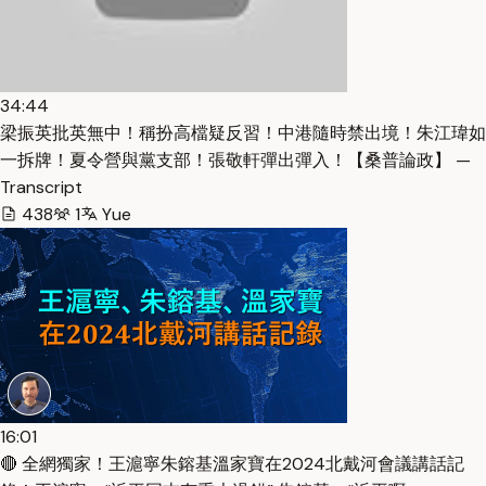
34:44
梁振英批英無中！稱扮高檔疑反習！中港隨時禁出境！朱江瑋如
一拆牌！夏令營與黨支部！張敬軒彈出彈入！【桑普論政】 —
Transcript
438
1
Yue
16:01
🔴 全網獨家！王滬寧朱鎔基溫家寶在2024北戴河會議講話記