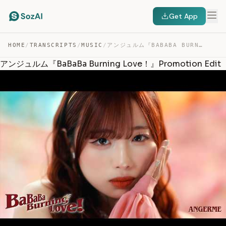
Get App
HOME
/
TRANSCRIPTS
/
MUSIC
/
アンジュルム『BABABA BURNING LOVE！』PROMOTION EDIT — TRANSCRIPT
アンジュルム『BaBaBa Burning Love！』Promotion Edit