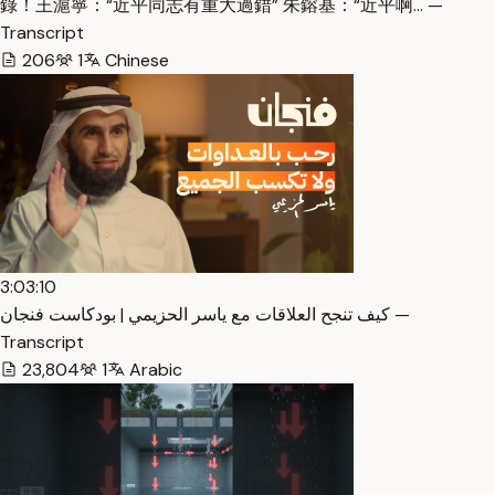
錄！王滬寧：“近平同志有重大過錯” 朱鎔基：“近平啊… —
Transcript
206
1
Chinese
3:03:10
كيف تنجح العلاقات مع ياسر الحزيمي | بودكاست فنجان —
Transcript
23,804
1
Arabic