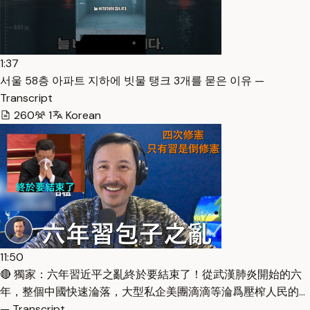
1:37
서울 58층 아파트 지하에 빗물 탱크 3개를 묻은 이유 —
Transcript
260
1
Korean
11:50
🔴 獨家：六年習近平之亂終於要結束了！從武漢肺炎開始的六
年，整個中國快速淪落，大型私企美團滴滴等淪爲壓榨人民的…
— Transcript