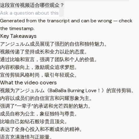
这段宣传视频适合哪些观众？
Generated from the transcript and can be wrong — check
the timestamp.
Key Takeaways
アンジュルム成员展现了强烈的自信和独特魅力。
视频传递了坚持成长和全力以赴的态度。
通过比喻和宣言，强调了团队和个人的价值。
内容积极向上，激励观众追求梦想。
宣传剪辑风格时尚，吸引年轻观众。
What the video covers
视频为アンジュルム《BaBaBa Burning Love！》的宣传剪辑。
内容以成员们的自信宣言和闪耀形象为主。
强调了“一辈子”的承诺和光芒四射的魅力。
成员自称为公主，象征独特与尊贵。
比喻自己如钻石般珍贵且顶尖。
表达了全身心投入和不断成长的精神。
语言充满激情与正能量。