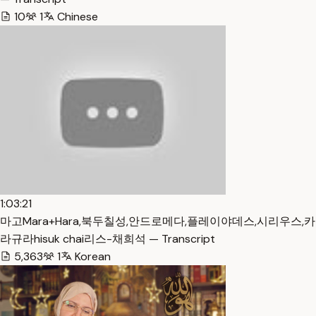
10
1
Chinese
1:03:21
마고Mara+Hara,북두칠성,안드로메다,플레이야데스,시리우스,카
라규라hisuk chai리스-채희석 — Transcript
5,363
1
Korean