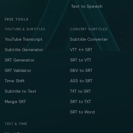
Text to Speech
FREE TOOLS
YOUTUBE & SUBTITLES
CONVERT SUBTITLES
YouTube Transcript
Subtitle Converter
Subtitle Generator
VTT ↔ SRT
SRT Generator
SRT to VTT
SRT Validator
SBV to SRT
Time Shift
ASS to SRT
Subtitle to Text
TXT to SRT
Merge SRT
SRT to TXT
SRT to Word
TEXT & TIME