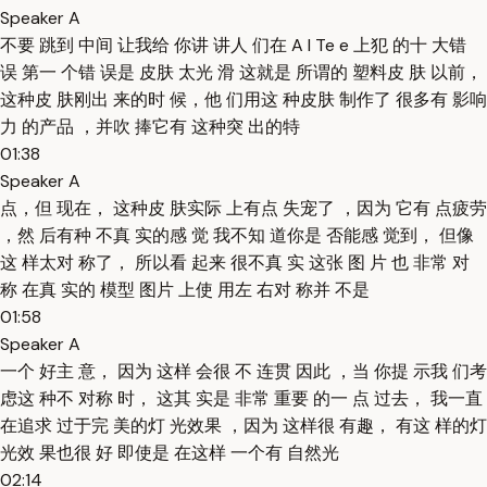
Speaker A
不要 跳到 中间 让我给 你讲 讲人 们在 A I Te e 上犯 的十 大错
误 第一 个错 误是 皮肤 太光 滑 这就是 所谓的 塑料皮 肤 以前，
这种皮 肤刚出 来的时 候，他 们用这 种皮肤 制作了 很多有 影响
力 的产品 ，并吹 捧它有 这种突 出的特
01:38
Speaker A
点，但 现在， 这种皮 肤实际 上有点 失宠了 ，因为 它有 点疲劳
，然 后有种 不真 实的感 觉 我不知 道你是 否能感 觉到， 但像
这 样太对 称了， 所以看 起来 很不真 实 这张 图 片 也 非常 对
称 在真 实的 模型 图片 上使 用左 右对 称并 不是
01:58
Speaker A
一个 好主 意， 因为 这样 会很 不 连贯 因此 ，当 你提 示我 们考
虑这 种不 对称 时， 这其 实是 非常 重要 的一 点 过去， 我一直
在追求 过于完 美的灯 光效果 ，因为 这样很 有趣， 有这 样的灯
光效 果也很 好 即使是 在这样 一个有 自然光
02:14