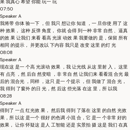
果 我真心 希望 你能 玩一 玩
07:50
Speaker A
我将带 你体 验一下 ，但 我只 想让你 知道 ，一 旦你使 用了 这
种 效果， 这种 反弹 角度， 你就 会得 到一种 非常 自然 、逼真
的效 果 让我们 来看 看高 光滚 动效 果 我要做的 是，保留 所有
相同 的提示， 并更改以 下内容 我只是 改变 这里 的灯 光
08:08
Speaker A
现在这 是一 个高 光滚动 效果 ，我 让光线 从这 里射 入， 这里
有 点亮 ，然 后自 然变暗 ，非 常自 然 让我们来 看看混 合光 最
后的 混合光 ，同样 ，这只 是一 个提示 ，但 我做了 混合 光，
我 得到 了窗外 的日 光，然 后这 些光落 在这 里，所 以我
08:28
Speaker A
得到了 一点 红光效 果， 然后我 得到 了落在 这里 的自然 光效
果，所 以这 是一个 很好 的色调 小混 合，它 是一 个非常 好的
效果， 让你 怀疑这 是人 工智能 还是 实景拍 摄 这是 我们 在真