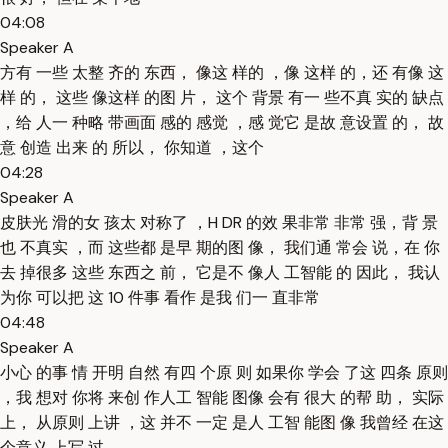
04:08
Speaker A
方有 一些 太整 齐的 东西， 像这 样的 ，像 这样 的，还 有像 这
样 的， 这些 像这样 的图 片， 这个 背景 有一 些不真 实的 缺点
，给 人一 种略 带画面 感的 感觉 ，感 觉它 是故 意设置 的， 故
意 创造 出来 的 所以， 你知道 ，这个
04:28
Speaker A
皮肤光 滑的女 孩太 对称了 ，H DR 的效 果非常 非常 强，背 景
也 不真实 ，而 这些都 是早 期的图 像， 我们通 常会 说，在 你
去 掉很多 这些 东西之 前， 它是不 像人 工智能 的 因此， 我认
为你 可以把 这 10 件事 看作 是我 们一 直非常
04:48
Speaker A
小心 的事 情 开明 自然 有四 个原 则 如果你 学会 了这 四条 原则
，我 想对 你将 来创 作人工 智能 图像 会有 很大 的帮 助， 实际
上， 从原则 上讲 ，这 并不 一定 是人 工智 能图 像 我曾经 在这
个意义 上写 过，