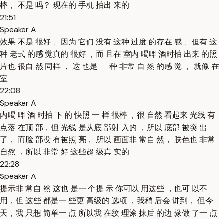
棒， 不是 吗？ 现在的 手机 拍出 来的
21:51
Speaker A
效果 不是 很好， 因为 它们 没有 这种 过度 的存在 感， 但有 这
种 老式 的感 觉真的 很好 ，而 且在 室内 喝啤 酒时拍 出来 的照
片也 很自 然 同样 ， 这 也是 一 种 非常 自 然 的感 觉 ， 就像 在
室
22:08
Speaker A
内喝 啤 酒 时拍 下 的 快照 一 样 很棒 ，很 自然 看起来 光线 有
点落 在顶 部，但 光线 是从底 部射 入的 ，所以 底部 被突 出
了， 而脸 部没 有被照 亮， 所以 画面非 常自 然， 肤色也 非常
自然 ，所以 非常 好 这些超 级真 实的
22:28
Speaker A
提示非 常自 然 这也 是一 个提 示 你可以 用这些 ，也可 以不
用，但 这些 都是一 些更 高级的 选项 ，我稍 后会 讲到， 但今
天，我 只想 简单一 点 所以我 在纹 理涂 抹后 的边 缘做 了一 点