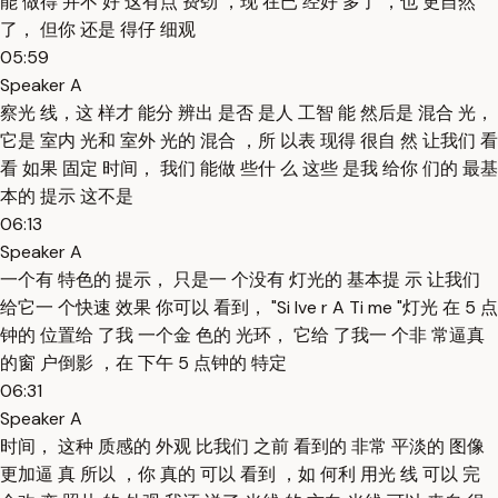
能 做得 并不 好 这有点 费劲 ，现 在已 经好 多了 ，也 更自然
了， 但你 还是 得仔 细观
05:59
Speaker A
察光 线，这 样才 能分 辨出 是否 是人 工智 能 然后是 混合 光，
它是 室内 光和 室外 光的 混合 ，所 以表 现得 很自 然 让我们 看
看 如果 固定 时间， 我们 能做 些什 么 这些 是我 给你 们的 最基
本的 提示 这不是
06:13
Speaker A
一个有 特色的 提示， 只是一 个没有 灯光的 基本提 示 让我们
给它一 个快速 效果 你可以 看到， "Si lve r A Ti me "灯光 在 5 点
钟的 位置给 了我 一个金 色的 光环， 它给 了我一 个非 常逼真
的窗 户倒影 ，在 下午 5 点钟的 特定
06:31
Speaker A
时间， 这种 质感的 外观 比我们 之前 看到的 非常 平淡的 图像
更加逼 真 所以 ，你 真的 可以 看到 ，如 何利 用光 线 可以 完