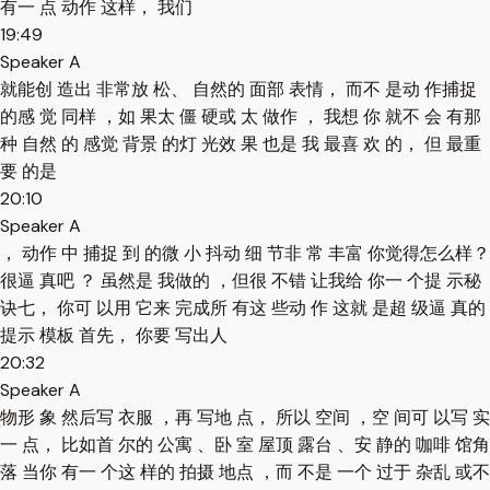
有一 点 动作 这样， 我们
19:49
Speaker A
就能创 造出 非常放 松、 自然的 面部 表情， 而不 是动 作捕捉
的感 觉 同样 ，如 果太 僵 硬或 太 做作 ， 我想 你 就不 会 有那
种 自然 的 感觉 背景 的灯 光效 果 也是 我 最喜 欢 的， 但 最重
要 的是
20:10
Speaker A
， 动作 中 捕捉 到 的微 小 抖动 细 节非 常 丰富 你觉得怎么样？
很逼 真吧 ？ 虽然是 我做的 ，但很 不错 让我给 你一 个提 示秘
诀七， 你可 以用 它来 完成所 有这 些动 作 这就 是超 级逼 真的
提示 模板 首先， 你要 写出人
20:32
Speaker A
物形 象 然后写 衣服 ，再 写地 点， 所以 空间 ，空 间可 以写 实
一 点， 比如首 尔的 公寓 、卧 室 屋顶 露台 、安 静的 咖啡 馆角
落 当你 有一 个这 样的 拍摄 地点 ，而 不是 一个 过于 杂乱 或不