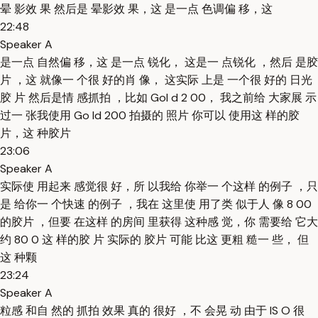
晕 影效 果 然后是 晕影效 果，这 是一点 色调偏 移，这
22:48
Speaker A
是一点 自然偏 移，这 是一点 锐化， 这是一 点锐化 ，然后 是胶
片 ，这 就像一 个很 好的肖 像， 这实际 上是 一个很 好的 日光
胶 片 然后是情 感抓拍 ，比如 Gol d 2 00， 我之前给 大家展 示
过一 张我使用 Go ld 200 拍摄的 照片 你可以 使用这 样的胶
片，这 种胶片
23:06
Speaker A
实际使 用起来 感觉很 好，所 以我给 你举一 个这样 的例子 ，只
是 给你一 个快速 的例子 ，我在 这里使 用了类 似于人 像 8 00
的胶片 ，但要 在这样 的房间 里获得 这种感 觉，你 需要给 它大
约 80 0 这 样的胶 片 实际的 胶片 可能 比这 更粗 糙一 些， 但
这 种颗
23:24
Speaker A
粒感 和自 然的 抓拍 效果 真的 很好 ，不 会晃 动 由于 IS O 很