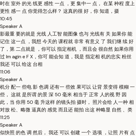
时在 室外 的光 线更 感性 一点 ，更 集中一 点， 在某 种程 度上
更性 感一 点 你觉得怎么样？ 这真的很 好，你 知道，摄
10:45
Speaker A
影最重 要的就是 光线 人工智 能图像 也与 光线有 关 如果你 能
记住 这一点 ，我想 今天的 课程就 非常 有意义 了 我们继 续 好
了，第 二点就是 ，你可以 指定相机 ，而且会 很自然 如果你用
过 Im agin e F X，你可 能会知 道，我是 指定相 机的忠实 粉丝
我还 可以 给这 台相
11:06
Speaker A
机分 配一 些电 影 色调 还有一 些效 果可以 让背 景变得 模糊 一
些， 这就 是所谓 的景 深 50 毫米 相当于 正常 人的视 野 因
此，当 你用 50 毫 升这样 的镜头拍 摄时， 照片会给 人一种 相
对放 松、略微 逼真的 感觉 而且还 能拍 出这 种略显 自然 、类
11:25
Speaker A
似快照 的色 调 然后， 我还 可以 创建 一个 选项 ，让照 片有 点