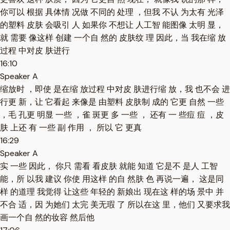
你可以 根据 具体情 况做 不同的 处理 ，但我 不认 为太有 光泽
的塑料 皮肤 会吸引 人 如果你 不想让 人工智 能图像 太明 显，
就 需要 像这样 创建 一个自 然的 皮肤纹 理 因此，当 我在缩 放
过程 中对皮 肤进行
16:10
Speaker A
缩放时 ，即使 是在缩 放过程 中对皮 肤进行缩 放，我 也不会 进
行更 新，让 它看起 来像是 由塑料 皮肤制 成的 它更 自然 一些
，毛 孔更 明显 一些 ，雀 斑更 多 一些 ， 还有 一 些痘 痘 ，皮
肤 上还 有 一些 副 作用 ， 所以 它 更真
16:29
Speaker A
实 一些 因此， 你只 需看 看皮肤 就能 知道 它是不 是人 工智
能，所 以我 建议 你使 用这样 的自 然肤 色 再说一遍， 这是同
样 的道理 我觉得 让这些 年轻的 新娘出 现在这 样的场 景中 并
不合 适，因 为她们 太完 美无瑕 了 所以在这 里，他们 又要求我
画一个自 然的妆容 然后他