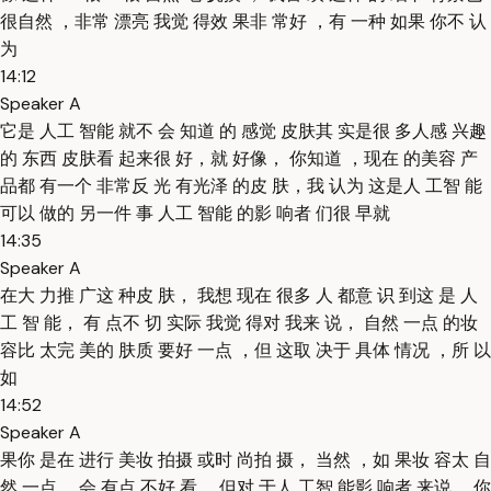
很自然 ，非常 漂亮 我觉 得效 果非 常好 ，有 一种 如果 你不 认
为
14:12
Speaker A
它是 人工 智能 就不 会 知道 的 感觉 皮肤其 实是很 多人感 兴趣
的 东西 皮肤看 起来很 好，就 好像， 你知道 ，现在 的美容 产
品都 有一个 非常反 光 有光泽 的皮 肤，我 认为 这是人 工智 能
可以 做的 另一件 事 人工 智能 的影 响者 们很 早就
14:35
Speaker A
在大 力推 广这 种皮 肤， 我想 现在 很多 人 都意 识 到这 是 人
工 智 能， 有 点不 切 实际 我觉 得对 我来 说， 自然 一点 的妆
容比 太完 美的 肤质 要好 一点 ，但 这取 决于 具体 情况 ，所 以
如
14:52
Speaker A
果你 是在 进行 美妆 拍摄 或时 尚拍 摄， 当然 ，如 果妆 容太 自
然 一点 ，会 有点 不好 看， 但对 于人 工智 能影 响者 来说 ，你