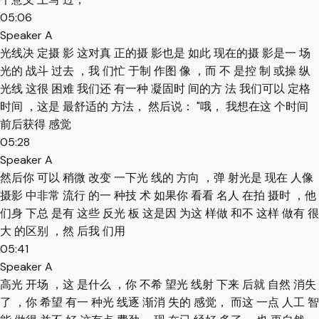
05:06
Speaker A
光线决 定摄 影 这对真 正的摄 影也是 如此 现在的摄 影是一 场
光的 战斗 过去 ，我 们忙 于制 作图 像 ，而 不 是控 制 或操 纵
光线 这很 困难 我们还 有一种 凝固时 间的方 法 我们可以 定格
时间 ，这是 最舒适的 方法， 然后说： "哦， 我想在这 个时间
前后获得 感觉
05:28
Speaker A
然后你 可以 稍微 改变 一下光 线的 方向 ，弹 射光是 现在 人像
摄影 中非常 流行 的一 种技 术 如果你 看看 名人 在拍 摄时 ，他
们身 下总 是有 这些 反光 板 这是因 为这 样做 和不 这样 做有 很
大 的区别 ，然 后我 们用
05:41
Speaker A
高光 开场 ，这 是什么 ，你 不希 望光 线射 下来 后就 自然 消失
了 ，你 希望 有一 种光 线逐 渐消 失的 感觉， 而这 一点 人工 智