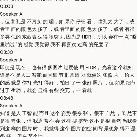
03:08
Speaker A
，但瞳 孔是 不真实 的 嗯，如 果你 仔细 看， 瞳孔太 大了 ，或
者里 面的颜 色太 多了 ，或 者里面 的颜 色太 多了 ，或者 有很
多类 似的 东西表 达得 很突 兀 因为是 HDR ，所以 会有一 点 "噼
里啪啦 "的 感觉 我觉得 我不 再喜欢 过高 的亮度 了
03:30
Speaker A
即使是 现在， 也有很 多图片 过度使 用 H DR， 光看这 个就知
道是不 是人工 智能 而且细 节非 常清 晰 就像这 张照 片， 给人
的感 觉是 你打 光打 得好 ，拍出 了一 张好 照片 ，但 如果 细节
过于 生动 ，就会 显得 有些 突兀 ，一 看就
03:48
Speaker A
知道 是人 工智 能 而且 这个 姿势 很夸 张， 很不 自然 ，虽 然不
是很 夸张 ，但 我通 常不 会 这样 摆 姿势 这不 是很 自然 当我看
到这 样的 图片 时， 我觉得 这个 图片 的空 间背 景想象 得不 是
很 好， 但在 某个地