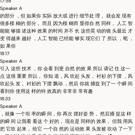
17:58
Speaker A
的部分 ，但 如果你 实际 放大或 进行 细节处 理， 就会发 现有
很多模 糊的 部分， 而且 因为模 糊而 显得自 然 同样， 人工 智
能能 够描 述这种 效果 的时间 并不 长 这些晃 动的镜 头最近 才
变 得越来 越好 ，人工 智能 已经能 够实 现它们 了 所以 ，呃 ，
如 果你
18:17
Speaker A
引入 这些 技术 ，你 会看 到更 自然 的效 果 所以 请记 住 这一
点 这很 重要 所以， 你知 道，风 吹起 头发， 衬衫 的下摆 ，风
吹起头 发， 衬衫的 下摆 飘动 ，然后 你就 捕捉 到了一 个瞬 间
看到你 使用这 样的特 效真的 非常非 常有趣
18:33
Speaker A
，就像 一个坦 率的瞬 间，你 再次 摆好姿 势， 然后捕 捉这 样
的瞬 间 让我看 看这 个 好的， 现在是 同样的 效果， 但我 用风
把 它吹 起来， 给它 一个自 然的 运动效 果 头发被 吹动 了一下