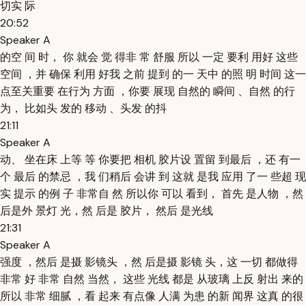
切实 际
20:52
Speaker A
的空 间 时， 你 就会 觉 得非 常 舒服 所以 一定 要利 用好 这些
空间 ，并 确保 利用 好我 之前 提到 的一 天中 的照 明 时间 这一
点至关重要 在行为 方面 ，你要 展现 自然的 瞬间 、自然 的行
为， 比如头 发的 移动 、头发 的抖
21:11
Speaker A
动、 坐在床 上等 等 你要把 相机 胶片设 置留 到最后 ，还 有一
个 最后 的禁忌 ，我 们稍后 会讲 到 这就 是我 应用 了一 些超 现
实 提示 的例 子 非常自 然 所以你 可以 看到， 首先 是人物 ，然
后是外 景灯 光，然 后是 胶片， 然后 是光线
21:31
Speaker A
强度 ，然后 是摄 影镜头 ，然 后是摄 影镜 头，这 一切 都做得
非常 好 非常 自然 当然， 这些 光线 都是 从玻璃 上反 射出 来的
所以 非常 细腻 ，看 起来 有点像 人满 为患 的新 闻界 这真 的很