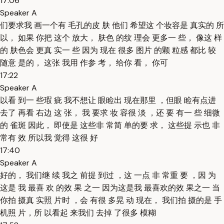
17:06
Speaker A
们要求我 画一个有 毛孔的皮 肤 他们 希望这 个妆容是 真实的 所
以， 如果 你把 这个 放大， 肤色 的纹 理会 更多一 些， 像这 样
的 肤色会 更真 实一 些 因为 现在 很多 图片 的颗 粒感 都比 较
随意 是的， 这张 我用 作参 考， 给你 看， 你可
17:22
Speaker A
以看 到一 些瑕 疵 我不想让 眼睑出 现在那里 ，但眼 睑有点进
去了 再看 右边 这 张， 我 要求 妆 容很 淡 ，还 要 有一 些 细微
的 雀斑 因此， 即使是 这些非 常简 单的要 求， 这些提 示也 非
常有 效 所以我 觉得 这很 好
17:40
Speaker A
好的， 我们继 续 我之 前提 到过 ，这 一点 非 常重 要 ，因 为
这是 我 最喜 欢 的效 果 之一 因为这是我 最喜欢的效 果之一 当
你拍 摄真 实照 片时 ，会 有很 多晃 动 现在， 我们拍 摄的是 手
机照 片，所 以看起 来我们 去掉 了很多 模糊