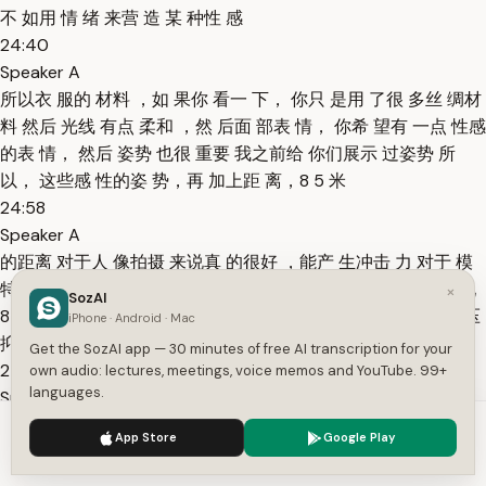
不 如用 情 绪 来营 造 某 种性 感
24:40
Speaker A
所以衣 服的 材料 ，如 果你 看一 下， 你只 是用 了很 多丝 绸材
料 然后 光线 有点 柔和 ，然 后面 部表 情， 你希 望有 一点 性感
的表 情， 然后 姿势 也很 重要 我之前给 你们展示 过姿势 所
以， 这些感 性的姿 势，再 加上距 离，8 5 米
24:58
Speaker A
的距离 对于人 像拍摄 来说真 的很好 ，能产 生冲击 力 对于 模
特 拍摄 ，我 经常 使用 8 5 毫米 或更 大的 变焦 拍摄 ，我 发现
×
SozAI
8 5 毫米 的肖 像拍 摄非 常优 化， 因此 气氛 非常 压 抑， 而 压
iPhone · Android · Mac
抑 的 气氛
Get the SozAI app — 30 minutes of free AI transcription for your
25:14
own audio: lectures, meetings, voice memos and YouTube. 99+
languages.
Speaker A
会 给模 特 带来 很 多焦 点 和关 注 ，这 只 是一 个 例子 这张 我
We use cookies to enhance your experience.
Privacy Policy
App Store
Google Play
跳 过了 提示 ，它 就像 是， 你可 以给 模特 更多 一点 的力 量，
Accept
Settings
然后 你可 以看 到右 侧的 8 5 心情 ，它 的光 线非 常自 然，