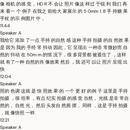
像 相机 的感 觉， HD R 不 会让 照片 像这 样过 于锐 利 我们 再
来 看一 个 例子 在我之 前给大 家展示 的 5 0mm 1. 8 手 持糖 果
手杖 的示 例图片 中，
11:44
Speaker A
我给它 添加 了一点 手持 的自然 感 这种 手持 拍摄 的自 然效 果
是 因为 我的 手经 常 抖动 因此，它 呈现出 一种非 常微妙而 自
然的 抖动 在 50m m 的情 况下，很 多背景都 被遮住了 ，这样
就 有了一种 自然的肖 像效果 然后 ，我 还可 以让 照片 呈现 出
快
12:04
Speaker A
照的 色调 这就 是 快 照效 果 的 一个 更 好 的例 子 这里是 手持
拍摄 ，很 坦率 ，有点 纪实 拍摄 的感 觉 当然， 光线 是非 常自
然的， 自然 光， 然后 头发自 然摇 摆， 同样 ，这是 手持 拍摄
，就 像快照 一样
12:21
Speaker A