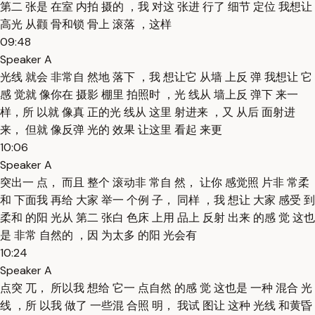
第二 张是 在室 内拍 摄的 ，我 对这 张进 行了 细节 定位 我想让
高光 从颧 骨和锁 骨上 滚落 ，这样
09:48
Speaker A
光线 就会 非常自 然地 落下 ，我 想让它 从墙 上反 弹 我想让 它
感 觉就 像你在 摄影 棚里 拍照时 ，光 线从 墙上反 弹下 来一
样，所 以就 像真 正的光 线从 这里 射进来 ，又 从后 面射进
来， 但就 像反弹 光的 效果 让这里 看起 来更
10:06
Speaker A
突出一 点， 而且 整个 滚动非 常自 然， 让你 感觉照 片非 常柔
和 下面我 再给 大家 举一 个例 子， 同样 ，我 想让 大家 感受 到
柔和 的阳 光从 第二 张白 色床 上用 品上 反射 出来 的感 觉 这也
是 非常 自然的 ，因 为太多 的阳 光会有
10:24
Speaker A
点突 兀， 所以我 想给 它一 点自然 的感 觉 这也是 一种 混合 光
线 ，所 以我 做了 一些混 合照 明， 我试 图让 这种 光线 和黄昏