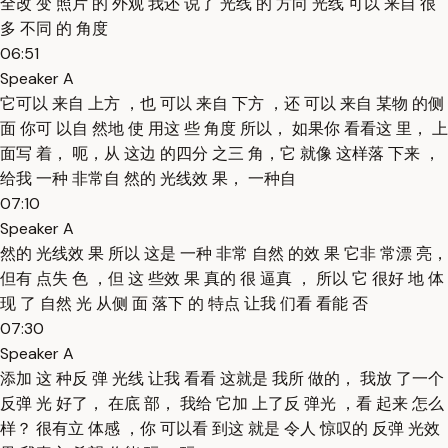
全改 变 照片 的 外观 我还 说了 光线 的 方向 光线 可以 来自 很
多 不同 的 角度
06:51
Speaker A
它可以 来自 上方 ，也 可以 来自 下方 ，还 可以 来自 某物 的侧
面 你可 以自 然地 使 用这 些 角度 所以， 如果你 看看这 里， 上
面写 着， 呃，从 这边 的四分 之三 角，它 就像 这样落 下来 ，
给我 一种 非常自 然的 光线效 果， 一种自
07:10
Speaker A
然的 光线效 果 所以 这是 一种 非常 自然 的效 果 它非 常漂 亮，
但有 点失 色 ，但 这 些效 果 真的 很 逼真 ， 所以 它 很好 地 体
现 了 自然 光 从侧 面 落下 的 特点 让我 们看 看能 否
07:30
Speaker A
添加 这 种反 弹 光线 让我 看看 这就是 我所 做的， 我放 了一个
反弹 光 好了， 在底 部， 我给 它加 上了反 弹光 ，看 起来 怎么
样？ 很有立 体感 ，你 可以看 到这 就是 令人 惊叹的 反弹 光效