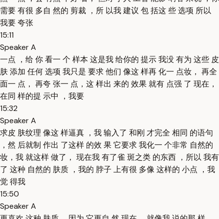
需要 有很 多自 然的 剪裁 ，所 以我 建议 包 括这 些 选项 所以
我要 夸张
15:11
Speaker A
一点 ，给 你 看一 个 样本 这是我 给你的 提示 我没 有为 这些 皮
肤 添加 任何 选项 我只是 要求 他们 像这 样再 化一 点妆， 再全
面一 点， 再夸 张一 点，这 样出 来的 效果 就有 点强 了 现在，
在同 样的提 示中 ，我要
15:32
Speaker A
求皮 肤纹理 像这 样逼真 ，我 输入了 和刚 才完全 相同 的语句
，然 后就制 作出 了这样 的效 果 它要求 我化一 个非常 自然的
妆，我 就这样 做了， 现在我 有了雀 斑之类 的东西 ，所以 我有
了 这种 自然的 肤质 ，我的 脖子 上有很 多像 这样的 小点 ，我
觉 得我
15:50
Speaker A
更喜欢 这种 肤质， 因为 它更自 然 现在， 就像我 说的那 样，