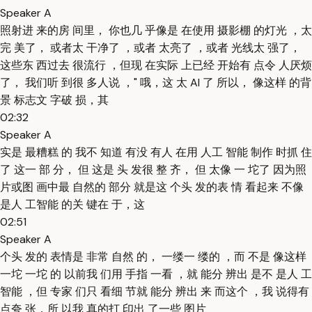
Speaker A
照射进 来的房 间里， 你也几 乎像是 在使用 摄影棚 的灯光 ，太
完 美了， 或者太 干净了 ，或者 太亮了 ，或者 光线太 强了，
这些东 西过去 很流行 ，但现 在实际 上已经 开始有 点令 人厌烦
了， 我们听 到很 多人说 ，" 哦，这 太 AI 了 所以， 像这样 的背
景 标志文 字破 损，其
02:32
Speaker A
实是 最糟糕 的 我不 知道 有没 有人 在用 人工 智能 制作 时抓 住
了 这一 部 分， 但 这是 头 发很 整 齐， 但 太像 一 坨了 因为照
片或图 画中最 自然的 部分 就是这 个头 发的表 情 看起来 不像
是人 工智能 的关 键在 于，这
02:51
Speaker A
个头 发的 表情是 非常 自然 的， 一缕一 缕的 ，而 不是 像这样
一坨 一坨 的 以前我 们用 手指 一看 ，就 能分 辨出 是不 是人 工
智能 ，但 专家 们只 看细 节就 能分 辨出 来 而这个 ，我 说得有
点夸 张，所 以我 真的打 印出 了一些 图片