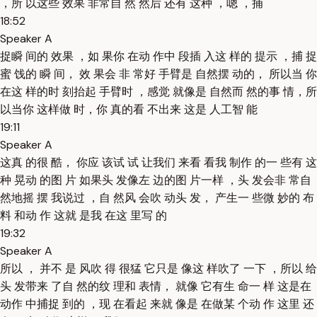
，所 以这些 效果 非常自 然 然后 还有 这种 ，嗯 ，捕
18:52
Speaker A
捉瞬 间的 效果 ，如 果你 在动 作中 段插 入这 样的 提示 ，捕 捉
蜜 饯的 瞬 间， 效 果会 非 常好 手臂是 自然摆 动的， 所以当 你
在这 样的时 刻抬起 手臂时 ，感觉 就像是 自然而 然的事 情，所
以当你 这样做 时，你 真的看 不出来 这是 人工智 能
19:11
Speaker A
这真 的很 酷， 你应 该试 试 让我们 来看 看我 制作 的一 些有 这
种 晃动 的图 片 如果头 发像左 边的图 片一样 ，头 发会非 常自
然地摇 摆 我说过 ，自 然风 会吹 动头 发， 产生一 些微 妙的 布
料 和动 作 这就 是我 在这 里写 的
19:32
Speaker A
所以 ， 并不 是 风吹 得 很猛 它只是 像这 样吹了 一下 ，所以 给
头 发带来 了自 然的纹 理和 表情， 就像 它有生 命一 样 这是在
动作 中捕捉 到的 ，现 在看起 来就 像是 在做某 个动 作 这里 还