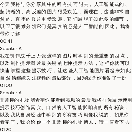
今天 我将与 你分 享其 中的所 有技 巧 过去， 人工智 能式的 、
超 清晰的 、高 反差的 图片 很受欢 迎， 而现在 ，这 些非常 自
然 的、直 率的 图片更 受欢 迎，它 们展 现了如 此多 的细节 ，
以 至于很 难分 辨它们 是真 实的还 是人 工智能 的 因此， 我将
带你 了解
00:41
Speaker A
我在制 作成 千上 万张 这样的 图片 时学 到的 最重要 的四 点，
以及 制作提 示图 片最 关键 的七种 提示 方法 ，这 样你就 可以
快速 掌握 这些 提示技 巧， 让这 些人 工智 能图片 看起 来如 此
自 然 请继续关 注视频的 最后部分 ，因为我 为你准备 了一份
01:00
Speaker A
非常棒的 礼物 我希望你 能看到 视频的 最后 我将向 你展 示使用
提示 技巧创 造真 实、自 然的 人工智 能影 响者的 所有 秘诀，
以及 我从自 身经 验中学 到的 所有技 巧 就像我 说的， 如果你
看完 了，我 会给 你一个 非常 棒的礼 物 所以， 请一 直看下 去
01:20