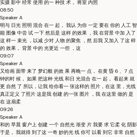
实摄 影中 经常 使用 的一 种技 术， 将室 内照
08:50
Speaker A
明与 日光 照明 混合 在一 起， 我认 为你 一定 要在 你的 人工 智
能 图像 中尝 试 一下 然后是 这样 的效果 ，我 在背景 中加 入了
这 样一 束光 ，以减 少对 人物 的聚焦 ，然 后我 又加入 了这 样
的 效果， 背景 中的 光更近 一些 ，这
09:07
Speaker A
又给画 面带 来了 梦幻般 的效 果 再晚一 点， 在黄 昏 6 、7 点
钟的时 候， 如果 把这种 光线 和日 光混合 在一 起， 看起来 就
更 自然 了 所以，让我 给你看一 张这样的 照片，在这 里，光线
真正定义 了照片 这是我 创建 的一张 图片 ，我 在这里 做的 是
在 这扇柔
09:26
Speaker A
和的 早晨 窗户上 创建 一个 自然光 渐变 片 我要 求 它柔 化 阴影
于是， 我就得 到了这 一奇 妙的光 线 你可 以看 到它 非常 自然