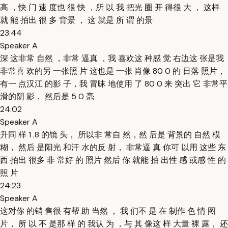
高 ，快 门 速 度也 很 快 ，所 以 我 把光 圈 开 得很 大 ， 这样
就 能 拍出 很 多 背景 ， 这 就是 所 谓 的景
23:44
Speaker A
深 这非常 自然 ，非常 逼真 ，我 喜欢这 种感 觉 右边这 张是我
非常喜 欢的另 一张照 片 这也是 一张 肖像 80 0 的 日落 照片，
有一 点汉江 的影 子，我 冒昧 地使用 了 80 0 来 突出 它 非常平
滑的阴 影， 然后是 5 0 毫
24:02
Speaker A
升同 样 1 .8 的镜 头， 所以非 常自 然，然 后是 背景的 自然 模
糊， 然后 是阳光 和汗 水的反 射， 非常逼 真 你可 以用 这些 东
西 拍出 很多 非 常好 的 照片 然后 你 就能 拍 出性 感 或感 性 的
照 片
24:23
Speaker A
这对你 的销 售很 有帮 助 当然 ， 我 们不 是 在 制作 色 情 图
片， 所 以 不 是那 样 的 我认 为 ，与 其 像这 样 大量 裸 露， 还