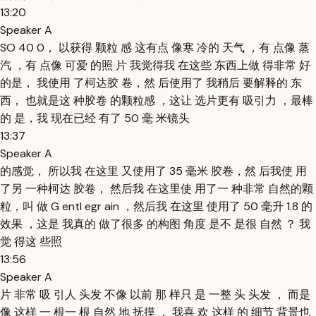
13:20
Speaker A
SO 40 0， 以获得 颗粒 感 这有点 像寒 冷的 天气 ，有 点像 蒸
汽 ，有 点像 可爱 的照 片 我觉得我 在这些 东西上做 得非常 好
的是， 我使用 了柯达胶 卷，然 后使用了 我稍后 要解释的 东
西， 也就是这 种胶卷 的颗粒感 ，这让 选片更有 吸引力 ，最棒
的 是，我 现在已经 有了 50 毫 米镜头
13:37
Speaker A
的感觉， 所以我 在这里 又使用了 35 毫米 胶卷，然 后我使 用
了另 一种柯达 胶卷， 然后我 在这里使 用了一 种非常 自然的颗
粒，叫 做 G entl egr ain ，然后我 在这里 使用了 50 毫升 1.8 的
效果 ，这是 我真的 做了很多 的构图 角度 是不 是很 自然 ？ 我
觉 得这 些照
13:56
Speaker A
片 非常 吸 引人 头发 不像 以前 那 样只 是 一整 头 头发 ， 而是
像 这样 一 根一 根 自然 地 抚摸 ， 我喜 欢 这样 的 细节 背景也