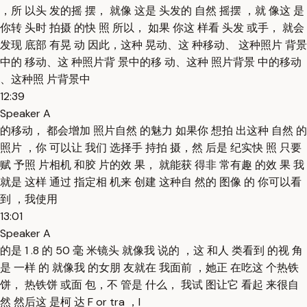
，所 以头 发的摇 摆， 就像 这是 头发的 自然 摇摆 ，就 像这 是
你转 头时 拍摄 的快 照 所以， 如果 你这 样看 头发 或手， 就会
发现 底部 有晃 动 因此，这种 晃动、这 种移动、 这种照片 背景
中的 移动、这 种照片背 景中的移 动、这种 照片背景 中的移动
、这种照 片背景中
12:39
Speaker A
的移动， 都会增加 照片自然 的魅力 如果你 想拍 出这种 自然 的
照片 ，你 可以让 我们 选择手 持拍 摄，然 后是 纪实快 照 只要
赋 予照 片相机 和胶 片的效 果， 就能获 得非 常有趣 的效 果 我
就是 这样 通过 指定相 机来 创建 这种自 然的 图像 的 你可以看
到 ，我使用
13:01
Speaker A
的是 1 .8 的 50 毫 米镜头 就像我 说的 ，这 和人 类看到 的视 角
是 一样 的 就像我 的女朋 友就在 我面前 ，她正 在吃这 个热铁
饼， 热铁饼 或面 包，不 管是 什么， 我试 图让它 看起 来很自
然 然后这 是柯 达 F or tra ，I