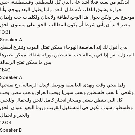
أيديكم من بعيد، فعلا أشد على أيدي كل فلسطيني وفلسطينية، حس
بحرارة وشوق اللقاء، لأنه طال البعد، ولما يطول البعد بيوجع، وأنا
موجوع بس ولكن بحول هذا الوجع لطاقة ولألحان ولكلمات حب وإيمان
بنصر لا بد أن يأتي شرط أن يكون المطالب بالحق على مستوى الحق
10:31
Speaker A
بدي أقول لك إنه العاصفة الهوجاء ممكن تقتل البيوت وتنتزع أسطح
المنازل، بس إذا في رسالة حب لفلسطين بورقة شفافة ممكن تطيرها
بس ما ممكن تفتح الرسالة
11:40
Speaker A
ولما بيجي وقت وتهدى العاصفة وتوصل لإيدك الرسالة، رح تفتحيها
وتلاقي أنا بحب فلسطين وبحب سوريا وبحب العراق وبحب مصر، بحب
كل اللي بينطق بلغتي ومنحاز انحياز كامل للحق وللجمال وللخير،
وفلسطين سوف تكون في المستقبل القريب وربما البعيد عنوان الحق
والخير والجمال
12:04
Speaker B