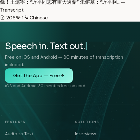
錄！王滬寧：“近平同志有重大過錯” 朱鎔基：“近平啊… —
Transcript
206
1
Chinese
Speech in. Text out.
Free on iOS and Android — 30 minutes of transcription
included.
Get the App — Free
iOS and Android. 30 minutes free, no card.
FEATURES
SOLUTIONS
Audio to Text
Interviews