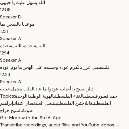
الله يسهل عليك يا حبيبي
12:08
Speaker B
موعدنا بالقدس يما
12:11
Speaker A
الله يسعدك، الله يسعدك
12:14
Speaker A
فلسطيني غرز بالكرم عوده وجسمه على الهجر ما يوم عوده
12:23
Speaker A
ديار تصيح يا أحباب عودوا ما عاد القلب يتحمل غياب
أحمد قعبور
فلسطين
الغناء الفلسطيني
الهوية الوطنية
الوحدة
Topics:
الفلسطينية
اللاجئين الفلسطينيين
نجى العلي
غسان كنفاني
إبراهيم
طوقان
الشيخ جراح
Get More with the SozAI App
Transcribe recordings, audio files, and YouTube videos —