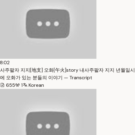
8:02
사주팔자 지지[地支] 오화[午火]story 내사주팔자 지지 년월일시
에 오화가 있는 분들의 이야기 — Transcript
655
1
Korean