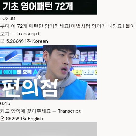
1:02:38
부디 이 72개 패턴만 암기하세요! 마법처럼 영어가 나와요 | 몰아
보기 — Transcript
5,266
1
Korean
6:45
카드 앞쪽에 꽂아주세요 — Transcript
882
1
English