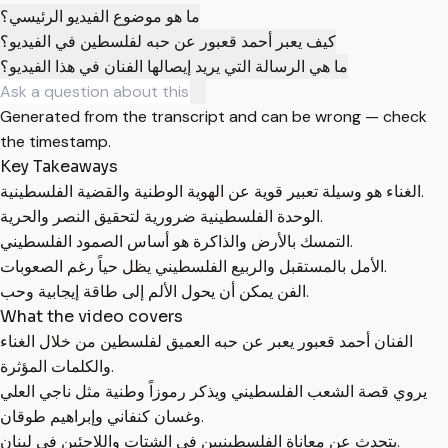
ما هو موضوع الفيديو الرئيسي؟
كيف يعبر أحمد قعبور عن حبه لفلسطين في الفيديو؟
ما هي الرسالة التي يريد إيصالها الفنان في هذا الفيديو؟
Generated from the transcript and can be wrong — check
the timestamp.
Key Takeaways
الغناء هو وسيلة تعبير قوية عن الهوية الوطنية والقضية الفلسطينية.
الوحدة الفلسطينية ضرورية لتحقيق النصر والحرية.
التمسك بالأرض والذاكرة هو أساس الصمود الفلسطيني.
الأمل بالمستقبل والربيع الفلسطيني يظل حياً رغم الصعوبات.
الفن يمكن أن يحول الألم إلى طاقة إيجابية وحب.
What the video covers
الفنان أحمد قعبور يعبر عن حبه العميق لفلسطين من خلال الغناء
والكلمات المؤثرة.
يروي قصة الشعب الفلسطيني ويذكر رموزاً وطنية مثل ناجي العلي
وغسان كنفاني وإبراهيم طوقان.
يتحدث عن معاناة الفلسطينيين في الشتات واللاجئين في لبنان.