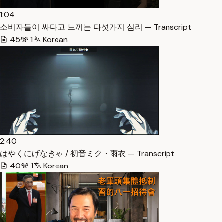
1:04
소비자들이 싸다고 느끼는 다섯가지 심리 — Transcript
45
1
Korean
2:40
はやくにげなきゃ / 初音ミク・雨衣 — Transcript
40
1
Korean