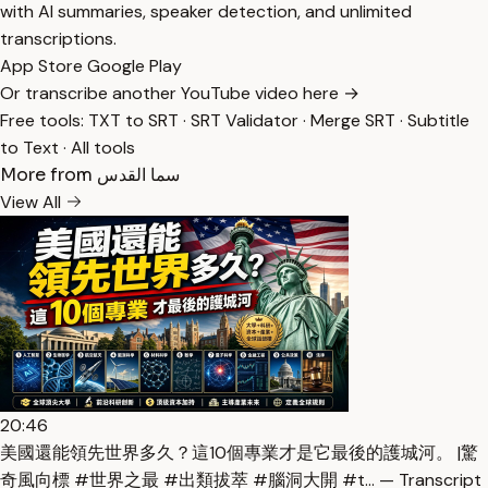
with AI summaries, speaker detection, and unlimited
transcriptions.
App Store
Google Play
Or transcribe another YouTube video here →
Free tools:
TXT to SRT
·
SRT Validator
·
Merge SRT
·
Subtitle
to Text
·
All tools
More from سما القدس
View All
20:46
美國還能領先世界多久？這10個專業才是它最後的護城河。 |驚
奇風向標 #世界之最 #出類拔萃 #腦洞大開 #t… — Transcript