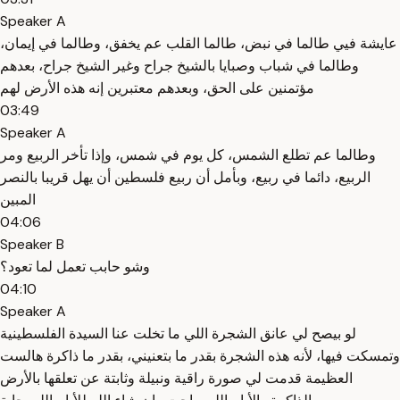
Speaker A
عايشة فيي طالما في نبض، طالما القلب عم يخفق، وطالما في إيمان،
وطالما في شباب وصبايا بالشيخ جراح وغير الشيخ جراح، بعدهم
مؤتمنين على الحق، وبعدهم معتبرين إنه هذه الأرض لهم
03:49
Speaker A
وطالما عم تطلع الشمس، كل يوم في شمس، وإذا تأخر الربيع ومر
الربيع، دائما في ربيع، وبأمل أن ربيع فلسطين أن يهل قريبا بالنصر
المبين
04:06
Speaker B
وشو حابب تعمل لما تعود؟
04:10
Speaker A
لو بيصح لي عانق الشجرة اللي ما تخلت عنا السيدة الفلسطينية
وتمسكت فيها، لأنه هذه الشجرة بقدر ما بتعنيني، بقدر ما ذاكرة هالست
العظيمة قدمت لي صورة راقية ونبيلة وثابتة عن تعلقها بالأرض