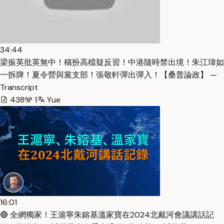
34:44
梁振英批英無中！稱扮高檔疑反習！中港隨時禁出境！朱江瑋如
一拆牌！夏令營與黨支部！張敬軒彈出彈入！【桑普論政】 —
Transcript
438
1
Yue
16:01
🔴 全網獨家！王滬寧朱鎔基溫家寶在2024北戴河會議講話記