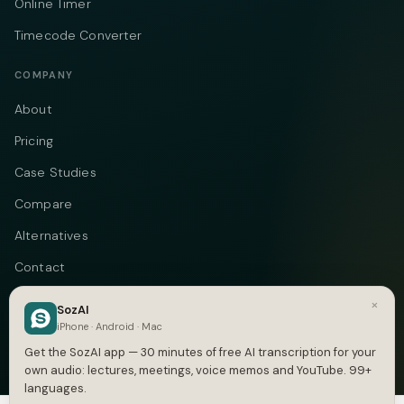
Online Timer
Timecode Converter
COMPANY
About
Pricing
Case Studies
Compare
Alternatives
Contact
Blog
×
SozAI
iPhone · Android · Mac
Privacy
Get the SozAI app — 30 minutes of free AI transcription for your
Terms
own audio: lectures, meetings, voice memos and YouTube. 99+
languages.
DMCA